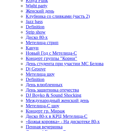
Kolya Funk
Wight party
Женский день
Клубника со сливками (часть 2)
Jazz bass
Definition
Strip show
Диско 80-х
Метелица стрип
Канун
Новый Год с Метелица-С
Концерт группы "Корни"
День студента при участии МС Белова
Dj Groove
Метелица шоу
Definition
День влюбленных
День защитника отечества
DJ Boyko & Sound Shocking
Международный женский день
Метелица-С шоу
Концерт гр. Мираж
Диско 80-х в КРЦ Метелица-С
«Божья коровка» - На дискотеке 80-х
Пенная вечеринка