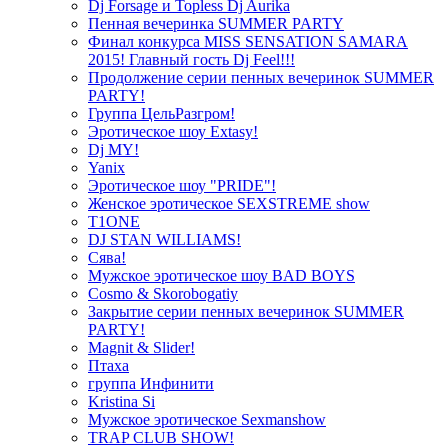
Dj Forsage и Topless Dj Aurika
Пенная вечеринка SUMMER PARTY
Финал конкурса MISS SENSATION SAMARA
2015! Главный гость Dj Feel!!!
Продолжение серии пенных вечеринок SUMMER
PARTY!
Группа ЦельРазгром!
Эротическое шоу Extasy!
Dj MY!
Yanix
Эротическое шоу "PRIDE"!
Женское эротическое SEXSTREME show
T1ONE
DJ STAN WILLIAMS!
Сява!
Мужское эротическое шоу BAD BOYS
Cosmo & Skorobogatiy
Закрытие серии пенных вечеринок SUMMER
PARTY!
Magnit & Slider!
Птаха
группа Инфинити
Kristina Si
Мужское эротическое Sexmanshow
TRAP CLUB SHOW!