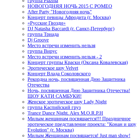
группа Plazma
НОВОГОДНЯЯ НОЧЬ 2015 C РОМЕО
After Party "Новогодняя ночь"
Концерт певицы Афродита (г. Москва)
«Русские Гвозди»
DJ Natasha Baccardi (г. Санкт-Петербург)
группа Триада
Dj Groove
Место встречи изменить нельзя
группа Вирус
Место встречи изменить нельзя - 2
Концерт группы Краски (Оксана Ковалевская)
Эротическое шоу Velvet
Концерт Влада Соколовского
Рекордна ночь, посвященная Дню Защитника
Отечества
Ночь, посвященная Дню Защитника Отечества!
ШОУ КАТИ САМБУКИ!
Женское эротическое шоу Lady Night
группа Каспийский груз
Trance Dance Night. Alex M.O.R.P.H
Милым женщинам посвящается!!! Праздничное
эротическое представление проекта: "Конан и шоу
Evolution" (г. Москва)
Милым Женщинам посвящается! Just man show!