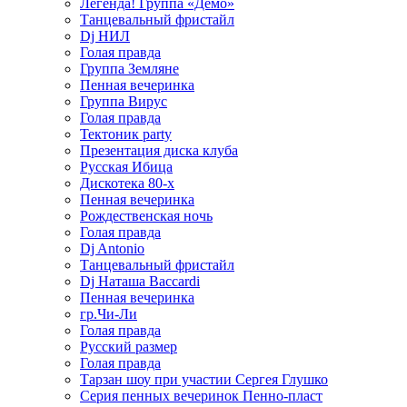
Легенда! Группа «Демо»
Танцевальный фристайл
Dj НИЛ
Голая правда
Группа Земляне
Пенная вечеринка
Группа Вирус
Голая правда
Тектоник party
Презентация диска клуба
Русская Ибица
Дискотека 80-х
Пенная вечеринка
Рождественская ночь
Голая правда
Dj Antonio
Танцевальный фристайл
Dj Наташа Baccardi
Пенная вечеринка
гр.Чи-Ли
Голая правда
Русский размер
Голая правда
Тарзан шоу при участии Сергея Глушко
Серия пенных вечеринок Пенно-пласт