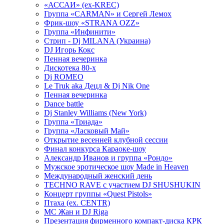
«АССАИ» (ex-KREC)
Группа «CARMAN» и Сергей Лемох
Фрик-шоу «STRANA OZZ»
Группа «Инфинити»
Стрип - Dj MILANA (Украина)
DJ Игорь Кокс
Пенная вечеринка
Дискотека 80-х
Dj ROMEO
Le Truk aka Децл & Dj Nik One
Пенная вечеринка
Dance battle
Dj Stanley Williams (New York)
Группа «Триада»
Группа «Ласковый Май»
Открытие весенней клубной сессии
Финал конкурса Караоке-шоу
Александр Иванов и группа «Рондо»
Мужское эротическое шоу Made in Heaven
Международный женский день
TECHNO RAVE с участием DJ SHUSHUKIN
Концерт группы «Quest Pistols»
Птаха (ex. CENTR)
МС Жан и DJ Riga
Презентация фирменного компакт-диска КРК