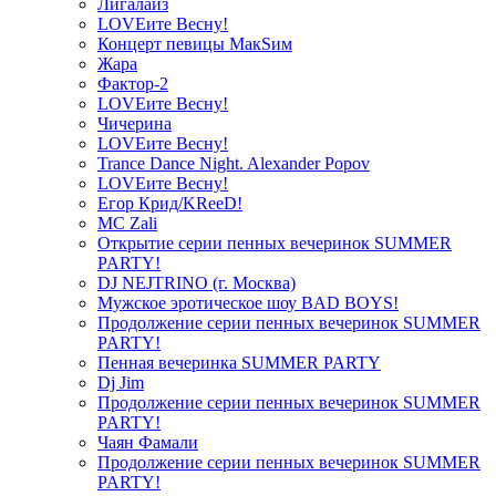
Лигалайз
LOVEите Весну!
Концерт певицы МакSим
Жара
Фактор-2
LOVEите Весну!
Чичерина
LOVEите Весну!
Trance Dance Night. Alexander Popov
LOVEите Весну!
Егор Крид/KReeD!
MC Zali
Открытие серии пенных вечеринок SUMMER
PARTY!
DJ NEJTRINO (г. Москва)
Мужское эротическое шоу BAD BOYS!
Продолжение серии пенных вечеринок SUMMER
PARTY!
Пенная вечеринка SUMMER PARTY
Dj Jim
Продолжение серии пенных вечеринок SUMMER
PARTY!
Чаян Фамали
Продолжение серии пенных вечеринок SUMMER
PARTY!