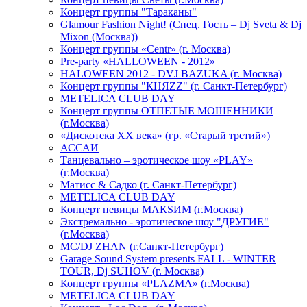
Концерт группы "Тараканы"
Glamour Fashion Night! (Спец. Гость – Dj Sveta & Dj
Mixon (Москва))
Концерт группы «Centr» (г. Москва)
Pre-party «HALLOWEEN - 2012»
HALOWEEN 2012 - DVJ BAZUKA (г. Москва)
Концерт группы "КНЯZZ" (г. Санкт-Петербург)
METELICA CLUB DAY
Концерт группы ОТПЕТЫЕ МОШЕННИКИ
(г.Москва)
«Дискотека ХХ века» (гр. «Старый третий»)
АССАИ
Танцевально – эротическое шоу «PLAY»
(г.Москва)
Матисс & Садко (г. Санкт-Петербург)
METELICA CLUB DAY
Концерт певицы МАКSИМ (г.Москва)
Экстремально - эротическое шоу "ДРУГИЕ"
(г.Москва)
МС/DJ ZHAN (г.Санкт-Петербург)
Garage Sound System presents FALL - WINTER
TOUR, Dj SUHOV (г. Москва)
Концерт группы «PLAZMA» (г.Москва)
METELICA CLUB DAY