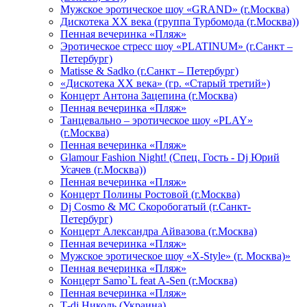
Мужское эротическое шоу «GRAND» (г.Москва)
Дискотека XX века (группа Турбомода (г.Москва))
Пенная вечеринка «Пляж»
Эротическое стресс шоу «PLATINUM» (г.Санкт –
Петербург)
Matisse & Sadko (г.Санкт – Петербург)
«Дискотека ХХ века» (гр. «Старый третий»)
Концерт Антона Зацепина (г.Москва)
Пенная вечеринка «Пляж»
Танцевально – эротическое шоу «PLAY»
(г.Москва)
Пенная вечеринка «Пляж»
Glamour Fashion Night! (Спец. Гость - Dj Юрий
Усачев (г.Москва))
Пенная вечеринка «Пляж»
Концерт Полины Ростовой (г.Москва)
Dj Cosmo & МС Скоробогатый (г.Санкт-
Петербург)
Концерт Александра Айвазова (г.Москва)
Пенная вечеринка «Пляж»
Мужское эротическое шоу «X-Style» (г. Москва)»
Пенная вечеринка «Пляж»
Концерт Samo`L feat A-Sen (г.Москва)
Пенная вечеринка «Пляж»
Т-dj Николь (Украина)