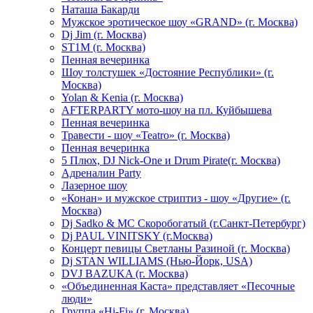
Hаташа Бакарди
Мужское эротическое шоу «GRAND» (г. Москва)
Dj Jim (г. Москва)
ST1M (г. Москва)
Пенная вечеринка
Шоу толстушек «Достояние Республики» (г.
Москва)
Yolan & Kenia (г. Москва)
AFTERPARTY мото-шоу на пл. Куйбышева
Пенная вечеринка
Травести - шоу «Teatro» (г. Москва)
Пенная вечеринка
5 Плюх, DJ Nick-One и Drum Pirate(г. Москва)
Адреналин Party
Лазерное шоу
«Конан» и мужское стриптиз - шоу «Другие» (г.
Москва)
Dj Sadko & МС Скоробогатый (г.Санкт-Петербург)
Dj PAUL VINITSKY (г.Москва)
Концерт певицы Светланы Разиной (г. Москва)
Dj STAN WILLIAMS (Нью-Йорк, USA)
DVJ BAZUKA (г. Москва)
«Объединенная Каста» представляет «Песочные
люди»
Группа «Hi-Fi» (г. Москва)