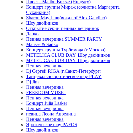
Проект Malibu Breeze (Hungary)
Концерт группы Мираж (солистка Маргарита
Суханкина)
Sharon May Linn(вокал of Alex Gaudino)
Шоу двойников
Открытие серии пенных вечеринок
Данко
Пенная вечеринка SUMMER PARTY
Matisse & Sadko
Концерт группы Турбомода (г.Москва)
METELICA CLUB DAY. Шоу двойников
METELICA CLUB DAY. Шоу двойников
Пенная вечеринка
Dj Сергей RIGA (г.Санкт-Петербург)
Танцевально-эротическое шоу PLAY
Dj Jim
Пенная вечеринка
FREEDOM MUSIC
Пенная вечеринка
Концерт Julia Lasker
Пенная вечеринка
певица Леона Аврелина
Пенная вечеринка
Эротическое шоу PAFOS
Шоу двойников