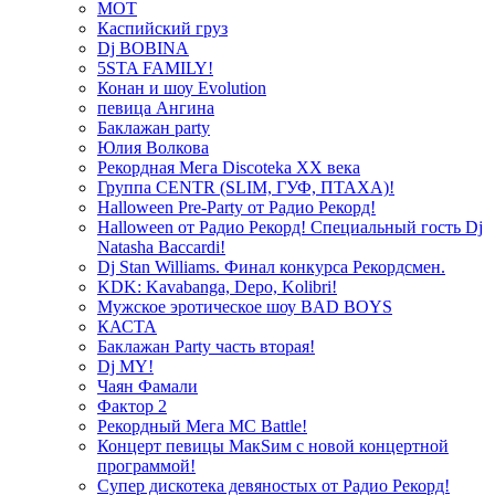
МОТ
Каспийский груз
Dj BOBINA
5STA FAMILY!
Конан и шоу Evolution
певица Ангина
Баклажан party
Юлия Волкова
Рекордная Мега Discoteka XX века
Группа CENTR (SLIM, ГУФ, ПТАХА)!
Halloween Pre-Party от Радио Рекорд!
Halloween от Радио Рекорд! Специальный гость Dj
Natasha Baccardi!
Dj Stan Williams. Финал конкурса Рекордсмен.
KDK: Kavabanga, Depo, Kolibri!
Мужское эротическое шоу BAD BOYS
КАСТА
Баклажан Party часть вторая!
Dj MY!
Чаян Фамали
Фактор 2
Рекордный Мега МС Battle!
Концерт певицы МакSим с новой концертной
программой!
Супер дискотека девяностых от Радио Рекорд!