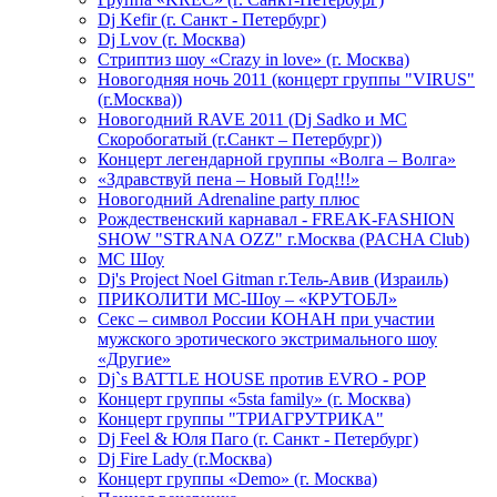
Dj Kefir (г. Санкт - Петербург)
Dj Lvov (г. Москва)
Стриптиз шоу «Crazy in love» (г. Москва)
Новогодняя ночь 2011 (концерт группы "VIRUS"
(г.Москва))
Новогодний RAVE 2011 (Dj Sadko и MC
Скоробогатый (г.Санкт – Петербург))
Концерт легендарной группы «Волга – Волга»
«Здравствуй пена – Новый Год!!!»
Новогодний Adrenaline party плюс
Рождественский карнавал - FREAK-FASHION
SHOW "STRANA OZZ" г.Москва (PACHA Club)
MC Шоу
Dj's Project Noel Gitman г.Тель-Авив (Израиль)
ПРИКОЛИТИ МС-Шоу – «КРУТОБЛ»
Секс – символ России КОНАН при участии
мужского эротического экстримального шоу
«Другие»
Dj`s BATTLE HOUSE против EVRO - POP
Концерт группы «5sta family» (г. Москва)
Концерт группы "ТРИАГРУТРИКА"
Dj Feel & Юля Паго (г. Санкт - Петербург)
Dj Fire Lady (г.Москва)
Концерт группы «Demo» (г. Москва)