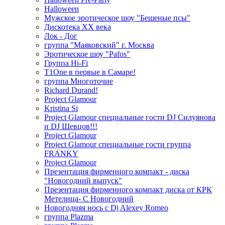
Halloween
Мужское эротическое шоу "Бешеные псы"
Дискотека ХХ века
Лок - Дог
группа "Маяковский" г. Москва
Эротическое шоу "Pafos"
Группа Hi-Fi
T1One в первые в Самаре!
группа Многоточие
Richard Durand!
Project Glamour
Kristina Si
Project Glamour специальные гости DJ Силуянова
и DJ Шевцов!!!
Project Glamour
Project Glamour специальные гости группа
FRANKY
Project Glamour
Презентация фирменного компакт - диска
"Новогодний выпуск"
Презентация фирменного компакт диска от КРК
Метелица- С Новогодний
Новогодняя нось с Dj Alexey Romeo
группа Plazma