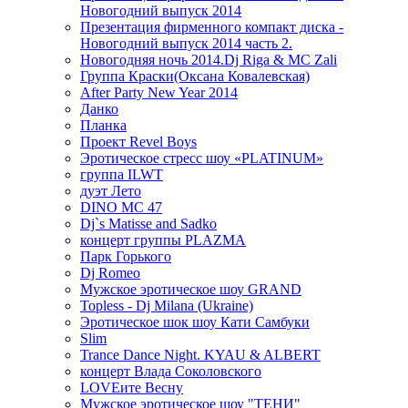
Новогодний выпуск 2014
Презентация фирменного компакт диска -
Новогодний выпуск 2014 часть 2.
Новогодняя ночь 2014.Dj Riga & MC Zali
Группа Краски(Оксана Ковалевская)
After Party New Year 2014
Данко
Планка
Проект Revel Boys
Эротическое стресс шоу «PLATINUM»
группа ILWT
дуэт Лето
DINO MC 47
Dj`s Matisse and Sadko
концерт группы PLAZMA
Парк Горького
Dj Romeo
Мужское эротическое шоу GRAND
Topless - Dj Milana (Ukraine)
Эротическое шок шоу Кати Самбуки
Slim
Trance Dance Night. KYAU & ALBERT
концерт Влада Соколовского
LOVEите Весну
Мужское эротическое шоу "ТЕНИ"