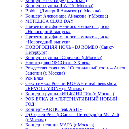
Концерт «Loc Dog» (г. Москва)
Концерт группы ILWT (г. Москва)
Bobina (Дмитрий Алмазов) (г.Москва)
Концерт Александра Айвазова (г.Москва)
METELICA CLUB DAY
Презентация фирменного компакт – диска
«Новогодний выпуск»
Презентация фирменного компакт – диска
«Новогодний выпуск»
НОВОГОДНЯЯ НОЧЬ - DJ ROMEO (Санкт-
Петербург)
Концерт группы «Стрелки» (г.Москва)
Новогодняя DISCOтека ХХ века
Рождественская ночь! Специальный гость – Антон
Зацепин (г. Москва)
Рок Елка
Секс символ России КОНАН и real mens show
«REVOLUYION» (г. Москва)
Концерт группы «ИНФИНИТИ» (г. Москва)
РОК ЕЛКА 2! АЛЬТЕРНАТИВНЫЙ НОВЫЙ
ГОД!
Концерт «ARTIC feat. ASTI»
Dj Сергей Рига (г.Санкт - Петербург) и MC Zali
(г.Москва)
Концерт певицы МАРА (г.Москва)