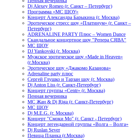
Пенная вечеринка
Dj Alexey Romeo (г. Санкт – Петербург)
Программа «МС ШОУ»
Концерт Александра Барыкина (г. Москва)
Эротическое стресс шоу «Платинум» (г. Санкт –
Петербург)
ADRENALINE PARTY Плюс – Women Dance
Скандальное концертное шоу "Репера СЯВА"
МС ШОУ
DJ Yankovski (г. Москва)
Мужское эротическое шоу «Made in Heaven»
(г.Москва)
Эротическое шоу «Джакомо Казанова»
Adrenaline party плюс
Сергей Глушко и Тарзан шоу (г. Москва)
Dj Anton Liss (г. Санкт-Петербург)
Концерт группы «Centr» (г. Москва)
Пенная вечерника
МС Жан & Dj Riga (г. Санкт-Петербург)
МС ШОУ
Dj M.E.G. (г. Москва)
Концерт "Смоки Мо" (г. Санкт - Петербург)
Концерт легендарной группы «Волга – Волга»
Dj Ruslan Sever
Певица Планка (г.Москва)