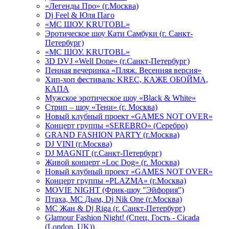
«Легенды Про» (г.Москва)
Dj Feel & Юля Паго
«МС ШОУ. KRUTOBL»
Эротическое шоу Кати Самбуки (г. Санкт-
Петербург)
«МС ШОУ. KRUTOBL»
3D DVJ «Well Done» (г.Санкт-Петербург)
Пенная вечеринка «Пляж. Весенняя версия»
Хип-хоп фестиваль: KREC, КАЖЕ ОБОЙМА,
КАПА
Мужское эротическое шоу «Black & White»
Стрип – шоу «Тени» (г. Москва)
Новый клубный проект «GAMES NOT OVER»
Концерт группы «SEREBRO» (Серебро)
GRAND FASHION PARTY (г.Москва)
DJ VINI (г.Москва)
DJ MAGNIT (г.Санкт-Петербург)
Живой концерт «Loc Dog» (г. Москва)
Новый клубный проект «GAMES NOT OVER»
Концерт группы «PLAZMA» (г.Москва)
MOVIE NIGHT (Фрик-шоу "Эйфория")
Птаха, МС Дым, Dj Nik One (г.Москва)
МС Жан & Dj Riga (г. Санкт-Петербург)
Glamour Fashion Night! (Спец. Гость - Cicada
(London, UK))