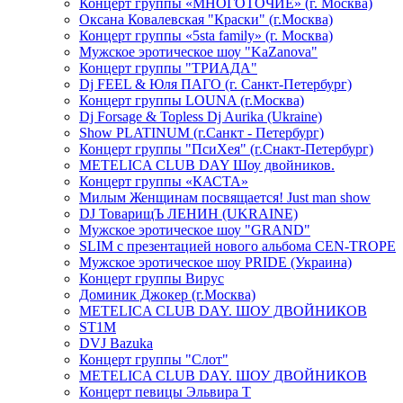
Концерт группы «МНОГОТОЧИЕ» (г. Москва)
Оксана Ковалевская "Краски" (г.Москва)
Концерт группы «5sta family» (г. Москва)
Мужское эротическое шоу "KaZanova"
Концерт группы "ТРИАДА"
Dj FEEL & Юля ПАГО (г. Санкт-Петербург)
Концерт группы LOUNA (г.Москва)
Dj Forsage & Topless Dj Aurika (Ukraine)
Show PLATINUM (г.Санкт - Петербург)
Концерт группы "ПсиХея" (г.Снакт-Петербург)
METELICA CLUB DAY Шоу двойников.
Концерт группы «КАСТА»
Милым Женщинам посвящается! Just man show
DJ ТоварищЪ ЛЕНИН (UKRAINE)
Мужское эротическое шоу "GRAND"
SLIM с презентацией нового альбома CEN-TROPE
Мужское эротическое шоу PRIDE (Украина)
Концерт группы Вирус
Доминик Джокер (г.Москва)
METELICA CLUB DAY. ШОУ ДВОЙНИКОВ
ST1M
DVJ Bazuka
Концерт группы "Слот"
METELICA CLUB DAY. ШОУ ДВОЙНИКОВ
Концерт певицы Эльвира Т