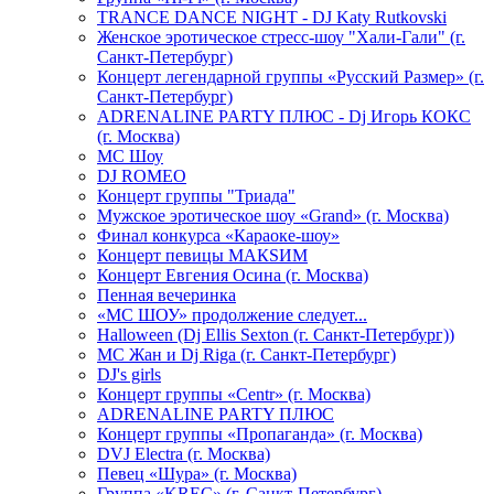
TRANCE DANCE NIGHT - DJ Katy Rutkovski
Женское эротическое стресс-шоу "Хали-Гали" (г.
Санкт-Петербург)
Концерт легендарной группы «Русский Размер» (г.
Санкт-Петербург)
ADRENALINE PARTY ПЛЮС - Dj Игорь КОКС
(г. Москва)
MC Шоу
DJ ROMEO
Концерт группы "Триада"
Мужское эротическое шоу «Grand» (г. Москва)
Финал конкурса «Караоке-шоу»
Концерт певицы МАКSИМ
Концерт Евгения Осина (г. Москва)
Пенная вечеринка
«МС ШОУ» продолжение следует...
Halloween (Dj Ellis Sexton (г. Санкт-Петербург))
МС Жан и Dj Riga (г. Санкт-Петербург)
DJ's girls
Концерт группы «Centr» (г. Москва)
ADRENALINE PARTY ПЛЮС
Концерт группы «Пропаганда» (г. Москва)
DVJ Electra (г. Москва)
Певец «Шура» (г. Москва)
Группа «KREC» (г. Санкт-Петербург)