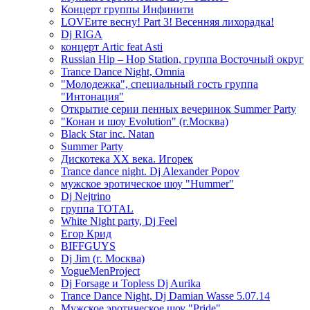
Концерт группы Инфинити
LOVEите весну! Part 3! Весенняя лихорадка!
Dj RIGA
концерт Artic feat Asti
Russian Hip – Hop Station, группа Восточный округ
Trance Dance Night, Omnia
"Молодежка", специальный гость группа
"Интонация"
Открытие серии пенных вечеринок Summer Party
"Конан и шоу Evolution" (г.Москва)
Black Star inc. Natan
Summer Party
Дискотека ХХ века. Игорек
Trance dance night. Dj Alexander Popov
мужское эротическое шоу "Hummer"
Dj Nejtrino
группа TOTAL
White Night party, Dj Feel
Егор Крид
BIFFGUYS
Dj Jim (г. Москва)
VogueMenProject
Dj Forsage и Topless Dj Aurika
Trance Dance Night, Dj Damian Wasse 5.07.14
Мужское эротическое шоу "Pride"