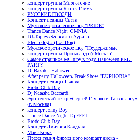
концерт группы Многоточие
концерт группы Братья Гримм
РУССКИЕ ГВОЗДИ
Концерт певицы Света
Мужское эротическое шоу "PRIDE"
Trance Dance Night, OMNIA
DJ-Topless Форсаж и Аурика
Electrodog 2 (Loc Dog)
Мужское эротическое шоу "Неудержимые"
концерт группы Пропаганда (г.Москва)
Самое страшное МС шоу в году. Halloween PRE-
PARTY
Dj Bazuka_Halloween
After party Halloween, Freak Show "EUPHORIA"
Концерт певицы Бьянка
Erotic Club Day
Dj Natasha Baccardi
Эротический театр «Сергей Глушко и Тарзан-шоу»
(г. Москва)
концерт Johny Boy
Trance Dance Night. Dj FEEL
Erotic Club Day
Концерт Дмитрия Колдуна
Макс Корж
Презентация фирменного компакт диска -