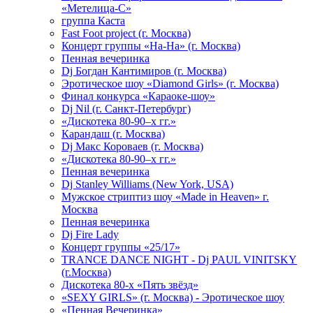
«Метелица-С»
группа Каста
Fast Foot project (г. Москва)
Концерт группы «На-На» (г. Москва)
Пенная вечеринка
Dj Богдан Кантимиров (г. Москва)
Эротическое шоу «Diamond Girls» (г. Москва)
Финал конкурса «Караоке-шоу»
Dj Nil (г. Санкт-Петербург)
«Дискотека 80-90–х гг.»
Карандаш (г. Москва)
Dj Макс Короваев (г. Москва)
«Дискотека 80-90–х гг.»
Пенная вечеринка
Dj Stanley Williams (New York, USA)
Мужское стриптиз шоу «Made in Heaven» г.
Москва
Пенная вечеринка
Dj Fire Lady
Концерт группы «25/17»
TRANCE DANCE NIGHT - Dj PAUL VINITSKY
(г.Москва)
Дискотека 80-х «Пять звёзд»
«SEXY GIRLS» (г. Москва) - Эротическое шоу
«Пенная Вечеринка»