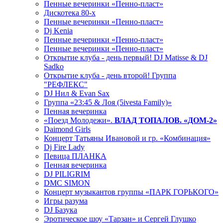
Пенные вечеринки «Пенно-пласт»
Дискотека 80-х
Пенные вечеринки «Пенно-пласт»
Dj Kenia
Пенные вечеринки «Пенно-пласт»
Пенные вечеринки «Пенно-пласт»
Открытие клуба - день первый! DJ Matisse & DJ
Sadko
Открытие клуба - день второй! Группа
"РЕФЛЕКС"
DJ Нил & Evan Sax
Группа «23:45 & Лоя (5ivesta Family)»
Пенная вечеринка
«Поезд Молодежи».
ВЛАД ТОПАЛОВ. «ДОМ-2»
Daimond Girls
Концерт Татьяны Ивановой и гр. «Комбинация»
Dj Fire Lady
Певица ПЛАНКА
Пенная вечеринка
DJ PILIGRIM
DMC SIMON
Концерт музыкантов группы «ПАРК ГОРЬКОГО»
Игры разума
DJ Базука
Эротическое шоу «Тарзан» и Сергей Глушко