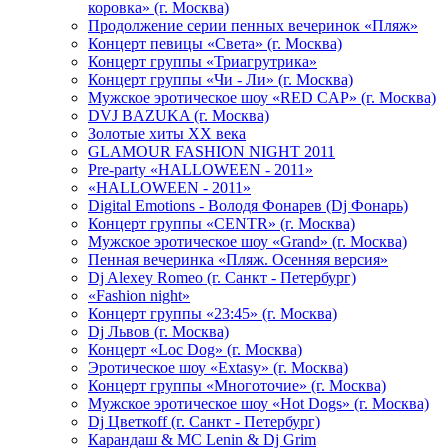
коровка» (г. Москва)
Продолжение серии пенных вечеринок «Пляж»
Концерт певицы «Света» (г. Москва)
Концерт группы «Триагрутрика»
Концерт группы «Чи - Ли» (г. Москва)
Мужское эротическое шоу «RED CAP» (г. Москва)
DVJ BAZUKA (г. Москва)
Золотые хиты XX века
GLAMOUR FASHION NIGHT 2011
Pre-party «HALLOWEEN - 2011»
«HALLOWEEN - 2011»
Digital Emotions - Володя Фонарев (Dj Фонарь)
Концерт группы «CENTR» (г. Москва)
Мужское эротическое шоу «Grand» (г. Москва)
Пенная вечеринка «Пляж. Осенняя версия»
Dj Alexey Romeo (г. Санкт - Петербург)
«Fashion night»
Концерт группы «23:45» (г. Москва)
Dj Львов (г. Москва)
Концерт «Loc Dog» (г. Москва)
Эротическое шоу «Extasy» (г. Москва)
Концерт группы «Многоточие» (г. Москва)
Мужское эротическое шоу «Hot Dogs» (г. Москва)
Dj Цветкоff (г. Санкт - Петербург)
Карандаш & МС Lenin & Dj Grim