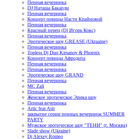
Пенная вечеринка
DJ Наташа Бакарди
Пенная вечеринка
Концерт певицы Насти Крайновой
Пенная вечеринка
Красный перец (Dj Игорь Кокс)
Пенная вечеринка
Эротическое шоу GREASE (Ukraaine)
Пенная вечеринка
Topless Dj Duo Kirsanov & Phoenix
Концерт певицы Афродита
Пенная вечеринка
Пенная вечеринка
Эротическое шоу GRAND
Пенная вечеринка
MC Zali
Пенная вечеринка
Женское эротическое Эрика шоу
Пенная вечеринка
Artic feat Asti
закрытие серии пенных вечеринок SUMMER
PARTY
Мужское эротическое шоу "ТЕНИ" (г. Москва)
Slade show (Ukraine)
Dj Alexey Romeo