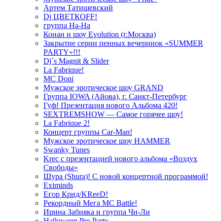
Артем Татищевский
Dj ЦВЕТКOFF!
группа На-На
Конан и шоу Evolution (г.Москва)
Закрытие серии пенных вечеринок «SUMMER
PARTY»!!!
Dj`s Magnit & Slider
La Fabrique!
MC Doni
Мужское эротическое шоу GRAND
Группа IOWA (Айова), г. Санкт-Петербург
Гуф! Презентация нового Альбома 420!
SEXTREMSHOW — Самое горячее шоу!
La Fabrique 2!
Концерт группы Car-Man!
Мужское эротическое шоу HAMMER
Swanky Tunes
Krec с презентацией нового альбома «Воздух
Свободы»
Шура (Shura)! С новой концертной программой!
Eximinds
Егор Крид/KReeD!
Рекордный Мега МС Battle!
Ирина Забияка и группа Чи-Ли
Halloween Pre-Party