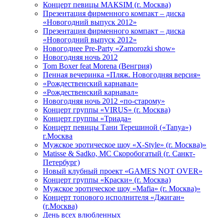
Концерт певицы МАКSIМ (г. Москва)
Презентация фирменного компакт – диска
«Новогодний выпуск 2012»
Презентация фирменного компакт – диска
«Новогодний выпуск 2012»
Новогоднее Pre-Party «Zamorozki show»
Новогодняя ночь 2012
Tom Boxer feat Morena (Венгрия)
Пенная вечеринка «Пляж. Новогодняя версия»
«Рождественский карнавал»
«Рождественский карнавал»
Новогодняя ночь 2012 «по-старому»
Концерт группы «VIRUS» (г. Москва)
Концерт группы «Триада»
Концерт певицы Тани Терешиной («Tanya»)
г.Москва
Мужское эротическое шоу «X-Style» (г. Москва)»
Matissе & Sadko, MC Скоробогатый (г. Санкт-
Петербург)
Новый клубный проект «GAMES NOT OVER»
Концерт группы «Краски» (г. Москва)
Мужское эротическое шоу «Mafia» (г. Москва)»
Концерт топового исполнителя «Джиган»
(г.Москва)
День всех влюбленных