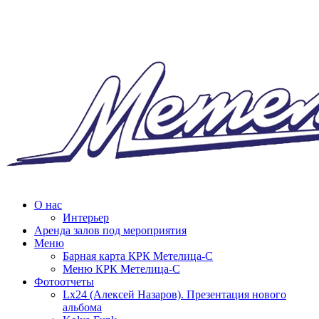
О нас
Интерьер
Аренда залов под мероприятия
Меню
Барная карта КРК Метелица-С
Меню КРК Метелица-С
Фотоотчеты
Lx24 (Алексей Назаров). Презентация нового
альбома