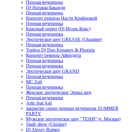
Пенная вечеринка
DJ Наташа Бакарди
Пенная вечеринка
Концерт певицы Насти Крайновой
Пенная вечеринка
Красный перец (Dj Игорь Кокс)
Пенная вечеринка
Эротическое шоу GREASE (Ukraaine)
Пенная вечеринка
Topless Dj Duo Kirsanov & Phoenix
Концерт певицы Афродита
Пенная вечеринка
Пенная вечеринка
Эротическое шоу GRAND
Пенная вечеринка
MC Zali
Пенная вечеринка
Женское эротическое Эрика шоу
Пенная вечеринка
Artic feat Asti
закрытие серии пенных вечеринок SUMMER
PARTY
Мужское эротическое шоу "ТЕНИ" (г. Москва)
Slade show (Ukraine)
Dj Alexey Romeo