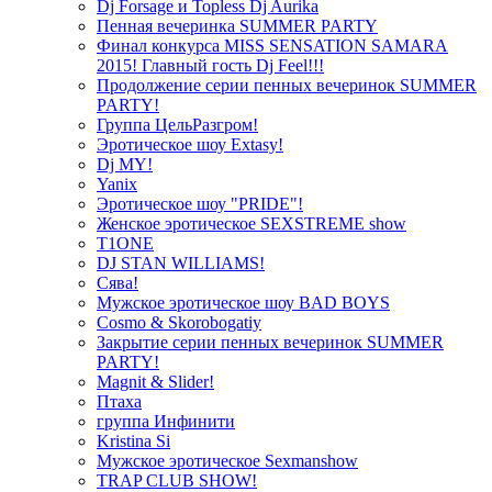
Dj Forsage и Topless Dj Aurika
Пенная вечеринка SUMMER PARTY
Финал конкурса MISS SENSATION SAMARA
2015! Главный гость Dj Feel!!!
Продолжение серии пенных вечеринок SUMMER
PARTY!
Группа ЦельРазгром!
Эротическое шоу Extasy!
Dj MY!
Yanix
Эротическое шоу "PRIDE"!
Женское эротическое SEXSTREME show
T1ONE
DJ STAN WILLIAMS!
Сява!
Мужское эротическое шоу BAD BOYS
Cosmo & Skorobogatiy
Закрытие серии пенных вечеринок SUMMER
PARTY!
Magnit & Slider!
Птаха
группа Инфинити
Kristina Si
Мужское эротическое Sexmanshow
TRAP CLUB SHOW!