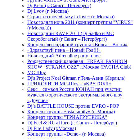
Dj Kefir (г. Санкт - Петербург)
Dj Lvov (г. Москва)
Стриптиз шоу «Crazy in love» (г. Москва)
Новогодняя ночь 2011 (концерт группы "VIRUS"
(г.Москва))
Новогодний RAVE 2011 (Dj Sadko и MC
Скоробогатый (г.Санкт – Петербург))
Концерт легендарной группы «Волга – Волга»
«Здравствуй пена – Новый Год!!!»
Новогодний Adrenaline party плюс
Рождественский карнавал - FREAK-FASHION
SHOW "STRANA OZZ" г.Москва (PACHA Club)
MC Шоу
Dj's Project Noel Gitman г.Тель-Авив (Израиль)
ПРИКОЛИТИ МС-Шоу – «КРУТОБЛ»
Секс – символ России КОНАН при участии
мужского эротического экстримального шоу
«Другие»
Dj`s BATTLE HOUSE против EVRO - POP
Концерт группы «5sta family» (г. Москва)
Концерт группы "ТРИАГРУТРИКА"
Dj Feel & Юля Паго (г. Санкт - Петербург)
Dj Fire Lady (г.Москва)
Концерт группы «Demo» (г. Москва)