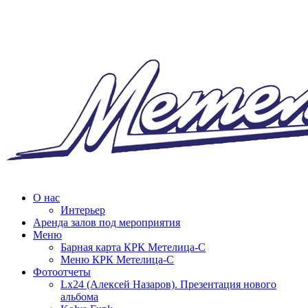
О нас
Интерьер
Аренда залов под мероприятия
Меню
Барная карта КРК Метелица-С
Меню КРК Метелица-С
Фотоотчеты
Lx24 (Алексей Назаров). Презентация нового
альбома