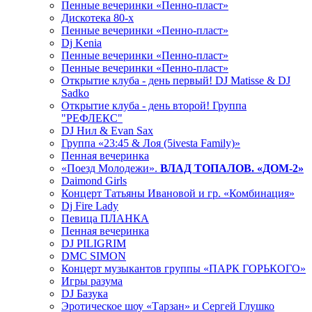
Пенные вечеринки «Пенно-пласт»
Дискотека 80-х
Пенные вечеринки «Пенно-пласт»
Dj Kenia
Пенные вечеринки «Пенно-пласт»
Пенные вечеринки «Пенно-пласт»
Открытие клуба - день первый! DJ Matisse & DJ
Sadko
Открытие клуба - день второй! Группа
"РЕФЛЕКС"
DJ Нил & Evan Sax
Группа «23:45 & Лоя (5ivesta Family)»
Пенная вечеринка
«Поезд Молодежи».
ВЛАД ТОПАЛОВ. «ДОМ-2»
Daimond Girls
Концерт Татьяны Ивановой и гр. «Комбинация»
Dj Fire Lady
Певица ПЛАНКА
Пенная вечеринка
DJ PILIGRIM
DMC SIMON
Концерт музыкантов группы «ПАРК ГОРЬКОГО»
Игры разума
DJ Базука
Эротическое шоу «Тарзан» и Сергей Глушко