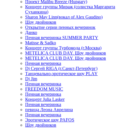
Проект Malibu Breeze (Hungary)
Концерт группы Мираж (солистка Маргарита
Суханкина)
Sharon May Linn(вокал of Alex Gaudino)
Шоу двойников
Открытие серии пенных вечеринок
Данко
Пенная вечеринка SUMMER PARTY
Matisse & Sadko
Концерт группы Турбомода (г.Москва)
METELICA CLUB DAY. Шоу двойников
METELICA CLUB DAY. Шоу двойников
Пенная вечеринка
Dj Сергей RIGA (г.Санкт-Петербург)
Танцевально-эротическое шоу PLAY
Dj Jim
Пенная вечеринка
FREEDOM MUSIC
Пенная вечеринка
Концерт Julia Lasker
Пенная вечеринка
певица Леона Аврелина
Пенная вечеринка
Эротическое шоу PAFOS
Шоу двойников