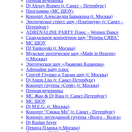
Пенная вечеринка
Dj Alexey Romeo (г. Санкт – Петербург)
Программа «МС ШОУ»
Концерт Александра Барыкина (г. Москва)
Эротическое стресс шоу «Платинум» (г. Санкт –
Петербург)
ADRENALINE PARTY Плюс – Women Dance
Скандальное концертное шоу "Репера СЯВА"
МС ШОУ
DJ Yankovski (г. Москва)
Мужское эротическое шоу «Made in Heaven»
(г.Москва)
Эротическое шоу «Джакомо Казанова»
Adrenaline party плюс
Сергей Глушко и Тарзан шоу (г. Москва)
Dj Anton Liss (г. Санкт-Петербург)
Концерт группы «Centr» (г. Москва)
Пенная вечерника
МС Жан & Dj Riga (г. Санкт-Петербург)
МС ШОУ
Dj M.E.G. (г. Москва)
Концерт "Смоки Мо" (г. Санкт - Петербург)
Концерт легендарной группы «Волга – Волга»
Dj Ruslan Sever
Певица Планка (г.Москва)