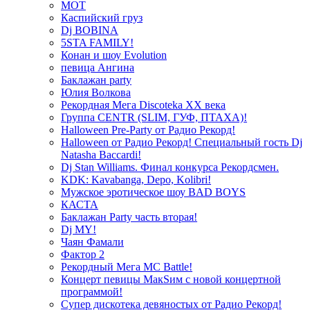
МОТ
Каспийский груз
Dj BOBINA
5STA FAMILY!
Конан и шоу Evolution
певица Ангина
Баклажан party
Юлия Волкова
Рекордная Мега Discoteka XX века
Группа CENTR (SLIM, ГУФ, ПТАХА)!
Halloween Pre-Party от Радио Рекорд!
Halloween от Радио Рекорд! Специальный гость Dj
Natasha Baccardi!
Dj Stan Williams. Финал конкурса Рекордсмен.
KDK: Kavabanga, Depo, Kolibri!
Мужское эротическое шоу BAD BOYS
КАСТА
Баклажан Party часть вторая!
Dj MY!
Чаян Фамали
Фактор 2
Рекордный Мега МС Battle!
Концерт певицы МакSим с новой концертной
программой!
Супер дискотека девяностых от Радио Рекорд!