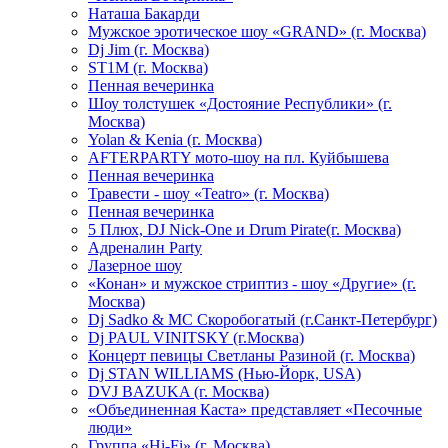
Hаташа Бакарди
Мужское эротическое шоу «GRAND» (г. Москва)
Dj Jim (г. Москва)
ST1M (г. Москва)
Пенная вечеринка
Шоу толстушек «Достояние Республики» (г.
Москва)
Yolan & Kenia (г. Москва)
AFTERPARTY мото-шоу на пл. Куйбышева
Пенная вечеринка
Травести - шоу «Teatro» (г. Москва)
Пенная вечеринка
5 Плюх, DJ Nick-One и Drum Pirate(г. Москва)
Адреналин Party
Лазерное шоу
«Конан» и мужское стриптиз - шоу «Другие» (г.
Москва)
Dj Sadko & МС Скоробогатый (г.Санкт-Петербург)
Dj PAUL VINITSKY (г.Москва)
Концерт певицы Светланы Разиной (г. Москва)
Dj STAN WILLIAMS (Нью-Йорк, USA)
DVJ BAZUKA (г. Москва)
«Объединенная Каста» представляет «Песочные
люди»
Группа «Hi-Fi» (г. Москва)