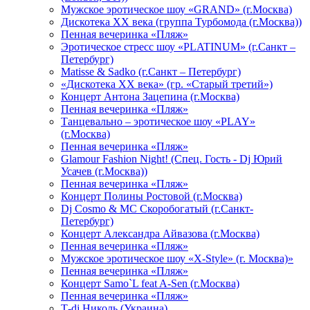
Мужское эротическое шоу «GRAND» (г.Москва)
Дискотека XX века (группа Турбомода (г.Москва))
Пенная вечеринка «Пляж»
Эротическое стресс шоу «PLATINUM» (г.Санкт –
Петербург)
Matisse & Sadko (г.Санкт – Петербург)
«Дискотека ХХ века» (гр. «Старый третий»)
Концерт Антона Зацепина (г.Москва)
Пенная вечеринка «Пляж»
Танцевально – эротическое шоу «PLAY»
(г.Москва)
Пенная вечеринка «Пляж»
Glamour Fashion Night! (Спец. Гость - Dj Юрий
Усачев (г.Москва))
Пенная вечеринка «Пляж»
Концерт Полины Ростовой (г.Москва)
Dj Cosmo & МС Скоробогатый (г.Санкт-
Петербург)
Концерт Александра Айвазова (г.Москва)
Пенная вечеринка «Пляж»
Мужское эротическое шоу «X-Style» (г. Москва)»
Пенная вечеринка «Пляж»
Концерт Samo`L feat A-Sen (г.Москва)
Пенная вечеринка «Пляж»
Т-dj Николь (Украина)