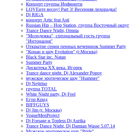
Концерт группы Инфинити
LOVEите весну! Part 3! Весенняя лихорадка!
Dj RIGA
концерт Artic feat Asti
Russian Hip – Hop Station, группа Восточный округ
Trance Dance Night, Omnia
"Молодежка", специальный гость группа
"Интонация"
Открытие серии пенных вечеринок Summer Party
"Конан и шоу Evolution" (г.Москва)
Black Star inc. Natan
Summer Party
Дискотека ХХ века. Игорек
Trance dance night. Dj Alexander Popov
мужское эротическое шоу "Hummer"
Dj Nejtrino
группа TOTAL
White Night party, Dj Feel
Егор Крид
BIFFGUYS
Dj Jim (г. Москва)
VogueMenProject
Dj Forsage и Topless Dj Aurika
Trance Dance Night, Dj Damian Wasse 5.07.14
Мужское эротическое шоу "Pride"