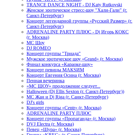
TRANCE DANCE NIGHT - DJ Katy Rutkovski
Женское эротическое стресс-шоу "Хали-Гали" (г.
Санкт-Петербург)
Концерт легендарной группы «Русский Размер» (г.
Санкт-Петербург)
ADRENALINE PARTY ПЛЮС - Dj Игорь КОКС
(г. Москва)
MC Шоу
DJ ROMEO
Концерт группы "Триада"
Мужское эротическое шоу «Grand» (г. Москва)
Финал конкурса «Караоке-шоу»
Концерт певицы МАКSИМ
Концерт Евгения Осина (г. Москва)
Пенная вечеринка
«МС ШОУ» продолжение следует...
Halloween (Dj Ellis Sexton (г. Санкт-Петербург))
МС Жан и Dj Riga (г. Санкт-Петербург)
DJ's girls
Концерт группы «Centr» (г. Москва)
ADRENALINE PARTY ПЛЮС
Концерт группы «Пропаганда» (г. Москва)
DVJ Electra (г. Москва)
Певец «Шура» (г. Москва)
Группа «KREC» (г. Санкт-Петербург)