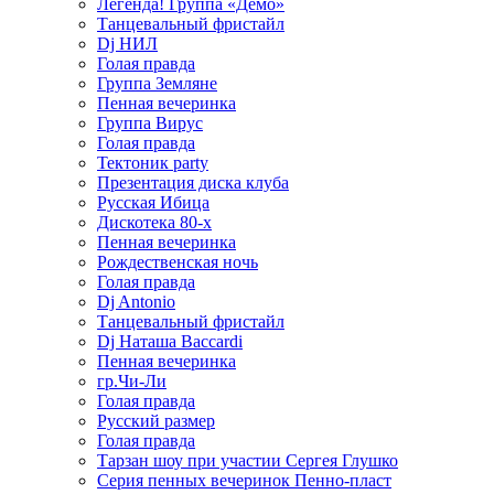
Легенда! Группа «Демо»
Танцевальный фристайл
Dj НИЛ
Голая правда
Группа Земляне
Пенная вечеринка
Группа Вирус
Голая правда
Тектоник party
Презентация диска клуба
Русская Ибица
Дискотека 80-х
Пенная вечеринка
Рождественская ночь
Голая правда
Dj Antonio
Танцевальный фристайл
Dj Наташа Baccardi
Пенная вечеринка
гр.Чи-Ли
Голая правда
Русский размер
Голая правда
Тарзан шоу при участии Сергея Глушко
Серия пенных вечеринок Пенно-пласт