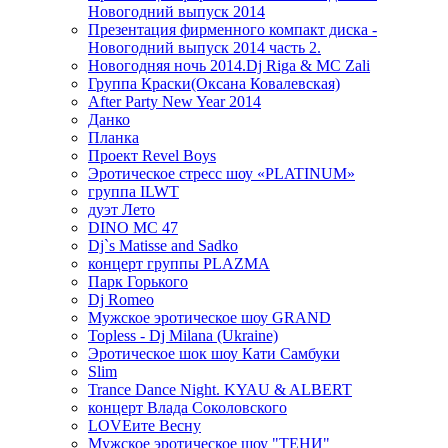
Новогодний выпуск 2014
Презентация фирменного компакт диска -
Новогодний выпуск 2014 часть 2.
Новогодняя ночь 2014.Dj Riga & MC Zali
Группа Краски(Оксана Ковалевская)
After Party New Year 2014
Данко
Планка
Проект Revel Boys
Эротическое стресс шоу «PLATINUM»
группа ILWT
дуэт Лето
DINO MC 47
Dj`s Matisse and Sadko
концерт группы PLAZMA
Парк Горького
Dj Romeo
Мужское эротическое шоу GRAND
Topless - Dj Milana (Ukraine)
Эротическое шок шоу Кати Самбуки
Slim
Trance Dance Night. KYAU & ALBERT
концерт Влада Соколовского
LOVEите Весну
Мужское эротическое шоу "ТЕНИ"