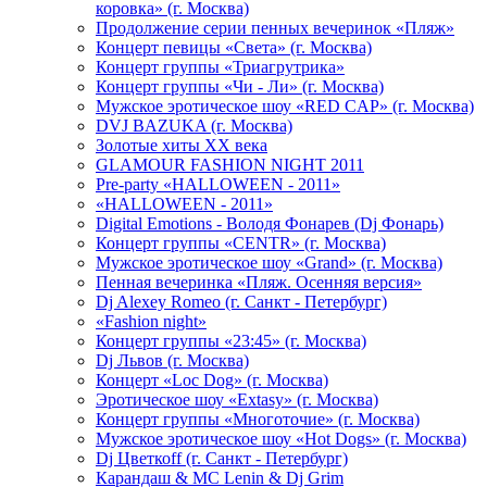
коровка» (г. Москва)
Продолжение серии пенных вечеринок «Пляж»
Концерт певицы «Света» (г. Москва)
Концерт группы «Триагрутрика»
Концерт группы «Чи - Ли» (г. Москва)
Мужское эротическое шоу «RED CAP» (г. Москва)
DVJ BAZUKA (г. Москва)
Золотые хиты XX века
GLAMOUR FASHION NIGHT 2011
Pre-party «HALLOWEEN - 2011»
«HALLOWEEN - 2011»
Digital Emotions - Володя Фонарев (Dj Фонарь)
Концерт группы «CENTR» (г. Москва)
Мужское эротическое шоу «Grand» (г. Москва)
Пенная вечеринка «Пляж. Осенняя версия»
Dj Alexey Romeo (г. Санкт - Петербург)
«Fashion night»
Концерт группы «23:45» (г. Москва)
Dj Львов (г. Москва)
Концерт «Loc Dog» (г. Москва)
Эротическое шоу «Extasy» (г. Москва)
Концерт группы «Многоточие» (г. Москва)
Мужское эротическое шоу «Hot Dogs» (г. Москва)
Dj Цветкоff (г. Санкт - Петербург)
Карандаш & МС Lenin & Dj Grim