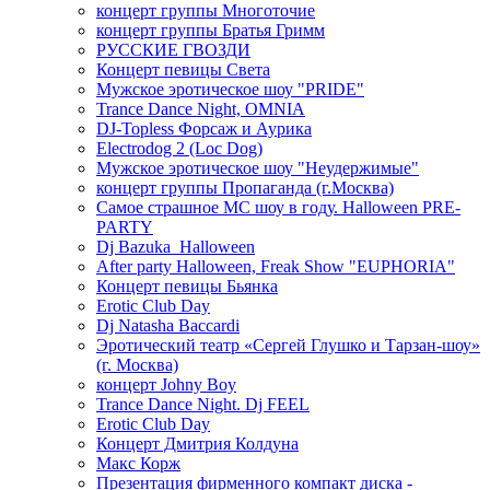
концерт группы Многоточие
концерт группы Братья Гримм
РУССКИЕ ГВОЗДИ
Концерт певицы Света
Мужское эротическое шоу "PRIDE"
Trance Dance Night, OMNIA
DJ-Topless Форсаж и Аурика
Electrodog 2 (Loc Dog)
Мужское эротическое шоу "Неудержимые"
концерт группы Пропаганда (г.Москва)
Самое страшное МС шоу в году. Halloween PRE-
PARTY
Dj Bazuka_Halloween
After party Halloween, Freak Show "EUPHORIA"
Концерт певицы Бьянка
Erotic Club Day
Dj Natasha Baccardi
Эротический театр «Сергей Глушко и Тарзан-шоу»
(г. Москва)
концерт Johny Boy
Trance Dance Night. Dj FEEL
Erotic Club Day
Концерт Дмитрия Колдуна
Макс Корж
Презентация фирменного компакт диска -