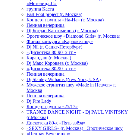
«Метелица-С»
группа Каста
Fast Foot project (г. Москва)
Концерт группы «На-На» (г. Москва)
Пенная вечеринка
Dj Богдан Кантимиров (г. Москва)
Эротическое шоу «Diamond Girls» (г. Москва)
Финал конкурса «Караоке-шоу»
Dj Nil (г. Санкт-Петербург)
«Дискотека 80-90–х гг.»
Карандаш (г. Москва)
Dj Макс Короваев (г. Москва)
«Дискотека 80-90–х гг.»
Пенная вечеринка
Dj Stanley Williams (New York, USA)
Мужское стриптиз шоу «Made in Heaven» г.
Москва
Пенная вечеринка
Dj Fire Lady
Концерт группы «25/17»
TRANCE DANCE NIGHT - Dj PAUL VINITSKY
(г.Москва)
Дискотека 80-х «Пять звёзд»
«SEXY GIRLS» (г. Москва) - Эротическое шоу
«Пенная Вечеринка»