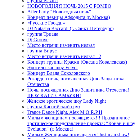
группа Plazma
НОВОГОДНЯЯ НОЧЬ 2015 C РОМЕО
After Party "Новогодняя ночь"
Концерт певицы Афродита (г. Москва)
«Русские Гвозди»
DJ Natasha Baccardi (г. Санкт-Петербург)
группа Триада
Dj Groove
Место встречи изменить нельзя
группа Вирус
Место встречи изменить нельзя - 2
Концерт группы Краски (Оксана Ковалевская)
Эротическое шоу Velvet
Концерт Влада Соколовского
Рекордна ночь, посвященная Дню Защитника
Отечества
Ночь, посвященная Дню Защитника Отечества!
ШОУ КАТИ САМБУКИ!
Женское эротическое шоу Lady Night
группа Каспийский груз
Trance Dance Night. Alex M.O.R.P.H
Милым женщинам посвящается!!! Праздничное
эротическое представление проекта: "Конан и шоу
Evolution" (г. Москва)
Милым Женщинам посвящается! Just man show!