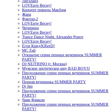
Лигалайз
LOVEите Весну!
Концерт певицы МакSим
Жара
Фактор-2
LOVEите Весну!
Чичерина
LOVEите Весну!
Trance Dance Night. Alexander Popov
LOVEите Весну!
Егор Крид/KReeD!
MC Zali
Открытие серии пенных вечеринок SUMMER
PARTY!
DJ NEJTRINO (г. Москва)
Мужское эротическое шоу BAD BOYS!
Продолжение серии пенных вечеринок SUMMER
PARTY!
Пенная вечеринка SUMMER PARTY
Dj Jim
Продолжение серии пенных вечеринок SUMMER
PARTY!
Чаян Фамали
Продолжение серии пенных вечеринок SUMMER
PARTY!