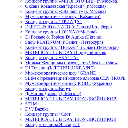
Концерт группы «МНОГОТОЧИЕ» (г. Москва)
Оксана Ковалевская "Краски" (г.Москва)
Концерт группы «5sta family» (г. Москва)
Мужское эротическое шоу "KaZanova"
Концерт группы "ТРИАДА"
Dj FEEL & Юля ПАГО (г. Санкт-Петербург)
Концерт группы LOUNA (г.Москва)
Dj Forsage & Topless Dj Aurika (Ukraine)
Show PLATINUM (г.Санкт - Петербург)
Концерт группы "ПсиХея" (г.Снакт-Петербург)
METELICA CLUB DAY Шоу двойников.
Концерт группы «КАСТА»
Милым Женщинам посвящается! Just man show
DJ ТоварищЪ ЛЕНИН (UKRAINE)
Мужское эротическое шоу "GRAND"
SLIM с презентацией нового альбома CEN-TROPE
Мужское эротическое шоу PRIDE (Украина)
Концерт группы Вирус
Доминик Джокер (г.Москва)
METELICA CLUB DAY. ШОУ ДВОЙНИКОВ
ST1M
DVJ Bazuka
Концерт группы "Слот"
METELICA CLUB DAY. ШОУ ДВОЙНИКОВ
Концерт певицы Эльвира Т