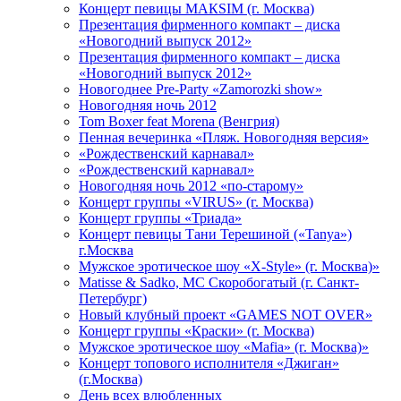
Концерт певицы МАКSIМ (г. Москва)
Презентация фирменного компакт – диска
«Новогодний выпуск 2012»
Презентация фирменного компакт – диска
«Новогодний выпуск 2012»
Новогоднее Pre-Party «Zamorozki show»
Новогодняя ночь 2012
Tom Boxer feat Morena (Венгрия)
Пенная вечеринка «Пляж. Новогодняя версия»
«Рождественский карнавал»
«Рождественский карнавал»
Новогодняя ночь 2012 «по-старому»
Концерт группы «VIRUS» (г. Москва)
Концерт группы «Триада»
Концерт певицы Тани Терешиной («Tanya»)
г.Москва
Мужское эротическое шоу «X-Style» (г. Москва)»
Matissе & Sadko, MC Скоробогатый (г. Санкт-
Петербург)
Новый клубный проект «GAMES NOT OVER»
Концерт группы «Краски» (г. Москва)
Мужское эротическое шоу «Mafia» (г. Москва)»
Концерт топового исполнителя «Джиган»
(г.Москва)
День всех влюбленных