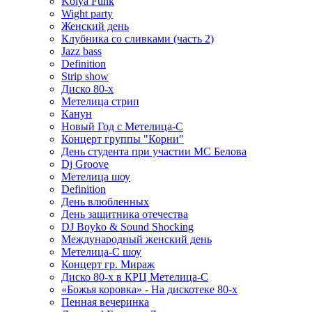
Kolya Funk
Wight party
Женский день
Клубника со сливками (часть 2)
Jazz bass
Definition
Strip show
Диско 80-х
Метелица стрип
Канун
Новый Год с Метелица-С
Концерт группы "Корни"
День студента при участии МС Белова
Dj Groove
Метелица шоу
Definition
День влюбленных
День защитника отечества
DJ Boyko & Sound Shocking
Международный женский день
Метелица-С шоу
Концерт гр. Мираж
Диско 80-х в КРЦ Метелица-С
«Божья коровка» - На дискотеке 80-х
Пенная вечеринка