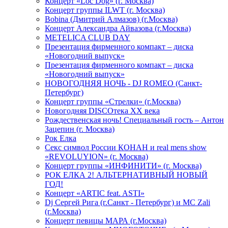
Концерт «Loc Dog» (г. Москва)
Концерт группы ILWT (г. Москва)
Bobina (Дмитрий Алмазов) (г.Москва)
Концерт Александра Айвазова (г.Москва)
METELICA CLUB DAY
Презентация фирменного компакт – диска
«Новогодний выпуск»
Презентация фирменного компакт – диска
«Новогодний выпуск»
НОВОГОДНЯЯ НОЧЬ - DJ ROMEO (Санкт-
Петербург)
Концерт группы «Стрелки» (г.Москва)
Новогодняя DISCOтека ХХ века
Рождественская ночь! Специальный гость – Антон
Зацепин (г. Москва)
Рок Елка
Секс символ России КОНАН и real mens show
«REVOLUYION» (г. Москва)
Концерт группы «ИНФИНИТИ» (г. Москва)
РОК ЕЛКА 2! АЛЬТЕРНАТИВНЫЙ НОВЫЙ
ГОД!
Концерт «ARTIC feat. ASTI»
Dj Сергей Рига (г.Санкт - Петербург) и MC Zali
(г.Москва)
Концерт певицы МАРА (г.Москва)