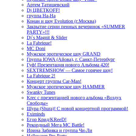
Артем Татищевский
Dj ЦВЕТКOFF!
группа На-На
Конан и шоу Evolution (г.Москва)
Закрытие серии пенных вечеринок «SUMMER
PARTY»!!!
Dj`s Magnit & Slider
La Fabrique!
MC Doni
Мужское эротическое шоу GRAND
Группа IOWA (Айова), г. Санкт-Петербург
Гуф! Презентация нового Альбома 420!
SEXTREMSHOW — Самое горячее шоу!
La Fabrique 2!
Концерт группы Car-Man!
Мужское эротическое шоу HAMMER
Swanky Tunes
Krec с презентацией нового альбома «Воздух
Свободы»
Шура (Shura)! С новой концертной программой!
Eximinds
Егор Крид/KReeD!
Рекордный Мега МС Battle!
Ирина Забияка и группа Чи-Ли
Halloween Pre-Party