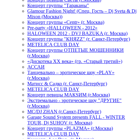
Концерт группы "Тараканы"
Glamour Fashion Night! (Спец. Гость – Dj Sveta & Dj
Mixon (Москва))
Концерт группы «Centr» (г. Москва)
Pre-party «HALLOWEEN - 2012»
HALOWEEN 2012 - DVJ BAZUKA (г. Москва)
Концерт группы "КНЯZZ" (г. Санкт-Петербург)
METELICA CLUB DAY
Концерт группы ОТПЕТЫЕ МОШЕННИКИ
(г.Москва)
«Дискотека ХХ века» (гр. «Старый третий»)
АССАИ
Танцевально – эротическое шоу «PLAY»
(г.Москва)
Матисс & Садко (г. Санкт-Петербург)
METELICA CLUB DAY
Концерт певицы МАКSИМ (г.Москва)
Экстремально - эротическое шоу "ДРУГИЕ"
(г.Москва)
МС/DJ ZHAN (г.Санкт-Петербург)
Garage Sound System presents FALL - WINTER
TOUR, Dj SUHOV (г. Москва)
Концерт группы «PLAZMA» (г.Москва)
METELICA CLUB DAY