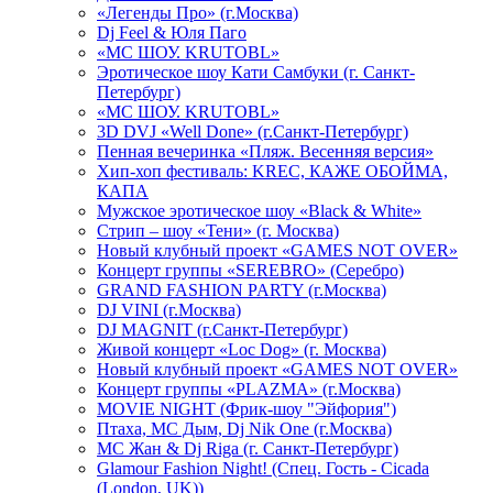
«Легенды Про» (г.Москва)
Dj Feel & Юля Паго
«МС ШОУ. KRUTOBL»
Эротическое шоу Кати Самбуки (г. Санкт-
Петербург)
«МС ШОУ. KRUTOBL»
3D DVJ «Well Done» (г.Санкт-Петербург)
Пенная вечеринка «Пляж. Весенняя версия»
Хип-хоп фестиваль: KREC, КАЖЕ ОБОЙМА,
КАПА
Мужское эротическое шоу «Black & White»
Стрип – шоу «Тени» (г. Москва)
Новый клубный проект «GAMES NOT OVER»
Концерт группы «SEREBRO» (Серебро)
GRAND FASHION PARTY (г.Москва)
DJ VINI (г.Москва)
DJ MAGNIT (г.Санкт-Петербург)
Живой концерт «Loc Dog» (г. Москва)
Новый клубный проект «GAMES NOT OVER»
Концерт группы «PLAZMA» (г.Москва)
MOVIE NIGHT (Фрик-шоу "Эйфория")
Птаха, МС Дым, Dj Nik One (г.Москва)
МС Жан & Dj Riga (г. Санкт-Петербург)
Glamour Fashion Night! (Спец. Гость - Cicada
(London, UK))