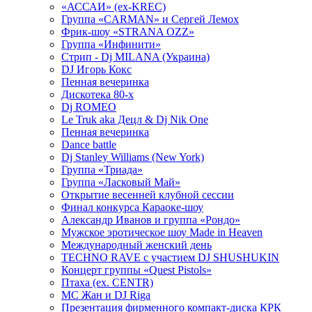
«АССАИ» (ex-KREC)
Группа «CARMAN» и Сергей Лемох
Фрик-шоу «STRANA OZZ»
Группа «Инфинити»
Стрип - Dj MILANA (Украина)
DJ Игорь Кокс
Пенная вечеринка
Дискотека 80-х
Dj ROMEO
Le Truk aka Децл & Dj Nik One
Пенная вечеринка
Dance battle
Dj Stanley Williams (New York)
Группа «Триада»
Группа «Ласковый Май»
Открытие весенней клубной сессии
Финал конкурса Караоке-шоу
Александр Иванов и группа «Рондо»
Мужское эротическое шоу Made in Heaven
Международный женский день
TECHNO RAVE с участием DJ SHUSHUKIN
Концерт группы «Quest Pistols»
Птаха (ex. CENTR)
МС Жан и DJ Riga
Презентация фирменного компакт-диска КРК