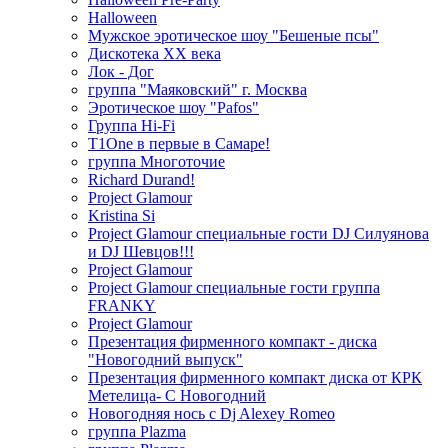
Halloween
Мужское эротическое шоу "Бешеные псы"
Дискотека ХХ века
Лок - Дог
группа "Маяковский" г. Москва
Эротическое шоу "Pafos"
Группа Hi-Fi
T1One в первые в Самаре!
группа Многоточие
Richard Durand!
Project Glamour
Kristina Si
Project Glamour специальные гости DJ Силуянова
и DJ Шевцов!!!
Project Glamour
Project Glamour специальные гости группа
FRANKY
Project Glamour
Презентация фирменного компакт - диска
"Новогодний выпуск"
Презентация фирменного компакт диска от КРК
Метелица- С Новогодний
Новогодняя нось с Dj Alexey Romeo
группа Plazma