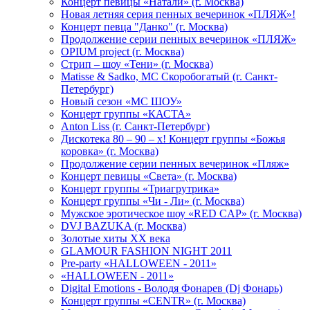
Концерт певицы «Натали» (г. Москва)
Новая летняя серия пенных вечеринок «ПЛЯЖ»!
Концерт певца "Данко" (г. Москва)
Продолжение серии пенных вечеринок «ПЛЯЖ»
OPIUM project (г. Москва)
Стрип – шоу «Тени» (г. Москва)
Matissе & Sadko, MC Скоробогатый (г. Санкт-
Петербург)
Новый сезон «МС ШОУ»
Концерт группы «КАСТА»
Anton Liss (г. Санкт-Петербург)
Дискотека 80 – 90 – х! Концерт группы «Божья
коровка» (г. Москва)
Продолжение серии пенных вечеринок «Пляж»
Концерт певицы «Света» (г. Москва)
Концерт группы «Триагрутрика»
Концерт группы «Чи - Ли» (г. Москва)
Мужское эротическое шоу «RED CAP» (г. Москва)
DVJ BAZUKA (г. Москва)
Золотые хиты XX века
GLAMOUR FASHION NIGHT 2011
Pre-party «HALLOWEEN - 2011»
«HALLOWEEN - 2011»
Digital Emotions - Володя Фонарев (Dj Фонарь)
Концерт группы «CENTR» (г. Москва)