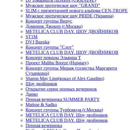
DJ ТоварищЪ ЛЕНИН (UKRAINE)
Мужское эротическое шоу "GRAND"
SLIM с презентацией нового альбома CEN-TROPE
Мужское эротическое шоу PRIDE (Украина)
Концерт группы Вирус
Доминик Джокер (г.Москва)
METELICA CLUB DAY. ШОУ ДВОЙНИКОВ
ST1M
DVJ Bazuka
Концерт группы "Слот"
METELICA CLUB DAY. ШОУ ДВОЙНИКОВ
Концерт певицы Эльвира Т
Проект Malibu Breeze (Hungary)
Концерт группы Мираж (солистка Маргарита
Суханкина)
Sharon May Linn(вокал of Alex Gaudino)
Шоу двойников
Открытие серии пенных вечеринок
Данко
Пенная вечеринка SUMMER PARTY
Matisse & Sadko
Концерт группы Турбомода (г.Москва)
METELICA CLUB DAY. Шоу двойников
METELICA CLUB DAY. Шоу двойников
Пенная вечеринка