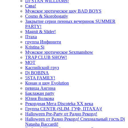
DJ STAN WILLIAMS!
Сява!
Мужское эротическое шоу BAD BOYS
Cosmo & Skorobogatiy
Закрытие серии пенных вечеринок SUMMER
PARTY!
Magnit & Slider!
Птаха
группа Инфинити
Kristina Si
Мужское эротическое Sexmanshow
TRAP CLUB SHOW!
МОТ
Каспийский груз
Dj BOBINA
5STA FAMILY!
Конан и шоу Evolution
певица Ангина
Баклажан party
Юлия Волкова
Рекордная Мега Discoteka XX века
Группа CENTR (SLIM, ГУФ, ПТАХА)!
Halloween Pre-Party от Радио Рекорд!
Halloween от Радио Рекорд! Специальный гость Dj
Natasha Baccardi!