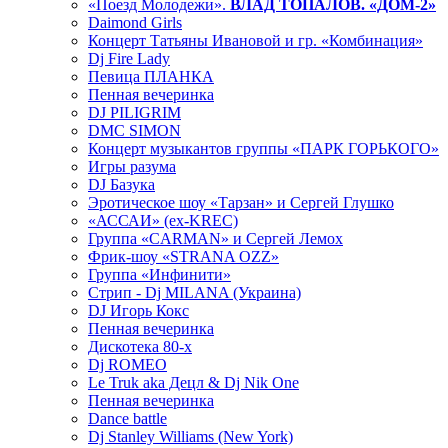
«Поезд Молодежи».
ВЛАД ТОПАЛОВ. «ДОМ-2»
Daimond Girls
Концерт Татьяны Ивановой и гр. «Комбинация»
Dj Fire Lady
Певица ПЛАНКА
Пенная вечеринка
DJ PILIGRIM
DMC SIMON
Концерт музыкантов группы «ПАРК ГОРЬКОГО»
Игры разума
DJ Базука
Эротическое шоу «Тарзан» и Сергей Глушко
«АССАИ» (ex-KREC)
Группа «CARMAN» и Сергей Лемох
Фрик-шоу «STRANA OZZ»
Группа «Инфинити»
Стрип - Dj MILANA (Украина)
DJ Игорь Кокс
Пенная вечеринка
Дискотека 80-х
Dj ROMEO
Le Truk aka Децл & Dj Nik One
Пенная вечеринка
Dance battle
Dj Stanley Williams (New York)