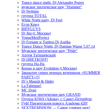
Trance dance night. Dj Alexander Popov
мужское эротическое шоу "Hummer"
Dj Nejtrino
группа TOTAL
White Night party, Dj Feel
Егор Крид
BIFFGUYS
Dj Jim (г. Москва)
VogueMenProject
Dj Forsage и Topless Dj Aurika
Trance Dance Night, Dj Damian Wasse 5.07.14
Мужское эротическое шоу "Pride"
Артем Татищевский
Dj ЦВЕТКOFF!
группа На-На
Конан и шоу Evolution (г.Москва)
Закрытие серии пенных вечеринок «SUMMER
PARTY»!!!
Dj`s Magnit & Slider
La Fabrique!
MC Doni
Мужское эротическое шоу GRAND
Группа IOWA (Айова), г. Санкт-Петербург
Гуф! Презентация нового Альбома 420!
SEXTREMSHOW — Самое горячее шоу!