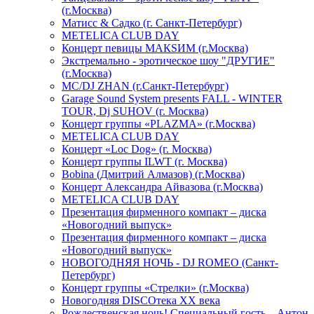
(г.Москва)
Матисс & Садко (г. Санкт-Петербург)
METELICA CLUB DAY
Концерт певицы МАКSИМ (г.Москва)
Экстремально - эротическое шоу "ДРУГИЕ"
(г.Москва)
МС/DJ ZHAN (г.Санкт-Петербург)
Garage Sound System presents FALL - WINTER
TOUR, Dj SUHOV (г. Москва)
Концерт группы «PLAZMA» (г.Москва)
METELICA CLUB DAY
Концерт «Loc Dog» (г. Москва)
Концерт группы ILWT (г. Москва)
Bobina (Дмитрий Алмазов) (г.Москва)
Концерт Александра Айвазова (г.Москва)
METELICA CLUB DAY
Презентация фирменного компакт – диска
«Новогодний выпуск»
Презентация фирменного компакт – диска
«Новогодний выпуск»
НОВОГОДНЯЯ НОЧЬ - DJ ROMEO (Санкт-
Петербург)
Концерт группы «Стрелки» (г.Москва)
Новогодняя DISCOтека ХХ века
Рождественская ночь! Специальный гость – Антон