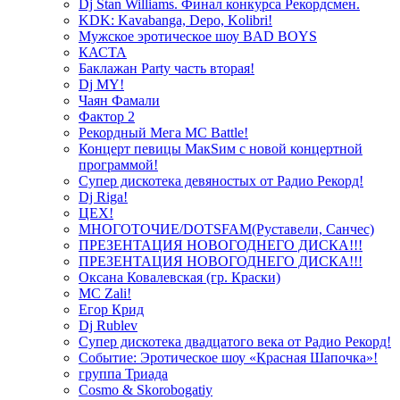
Dj Stan Williams. Финал конкурса Рекордсмен.
KDK: Kavabanga, Depo, Kolibri!
Мужское эротическое шоу BAD BOYS
КАСТА
Баклажан Party часть вторая!
Dj MY!
Чаян Фамали
Фактор 2
Рекордный Мега МС Battle!
Концерт певицы МакSим с новой концертной
программой!
Супер дискотека девяностых от Радио Рекорд!
Dj Riga!
ЦЕХ!
МНОГОТОЧИЕ/DOTSFAM(Руставели, Санчес)
ПРЕЗЕНТАЦИЯ НОВОГОДНЕГО ДИСКА!!!
ПРЕЗЕНТАЦИЯ НОВОГОДНЕГО ДИСКА!!!
Оксана Ковалевская (гр. Краски)
MC Zali!
Егор Крид
Dj Rublev
Супер дискотека двадцатого века от Радио Рекорд!
Событие: Эротическое шоу «Красная Шапочка»!
группа Триада
Cosmo & Skorobogatiy