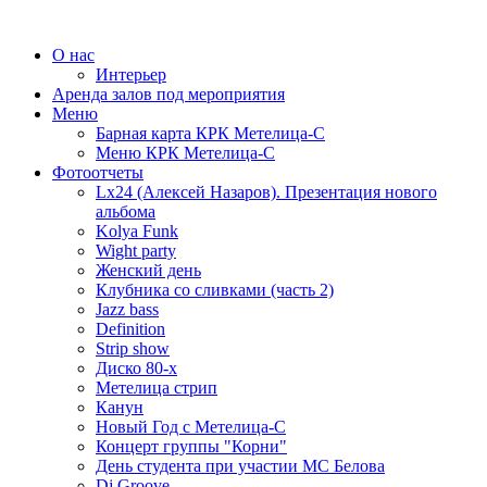
О нас
Интерьер
Аренда залов под мероприятия
Меню
Барная карта КРК Метелица-С
Меню КРК Метелица-С
Фотоотчеты
Lx24 (Алексей Назаров). Презентация нового
альбома
Kolya Funk
Wight party
Женский день
Клубника со сливками (часть 2)
Jazz bass
Definition
Strip show
Диско 80-х
Метелица стрип
Канун
Новый Год с Метелица-С
Концерт группы "Корни"
День студента при участии МС Белова
Dj Groove