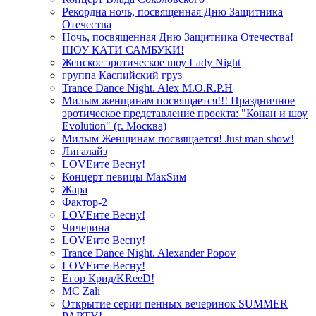
Рекордна ночь, посвященная Дню Защитника
Отечества
Ночь, посвященная Дню Защитника Отечества!
ШОУ КАТИ САМБУКИ!
Женское эротическое шоу Lady Night
группа Каспийский груз
Trance Dance Night. Alex M.O.R.P.H
Милым женщинам посвящается!!! Праздничное
эротическое представление проекта: "Конан и шоу
Evolution" (г. Москва)
Милым Женщинам посвящается! Just man show!
Лигалайз
LOVEите Весну!
Концерт певицы МакSим
Жара
Фактор-2
LOVEите Весну!
Чичерина
LOVEите Весну!
Trance Dance Night. Alexander Popov
LOVEите Весну!
Егор Крид/KReeD!
MC Zali
Открытие серии пенных вечеринок SUMMER