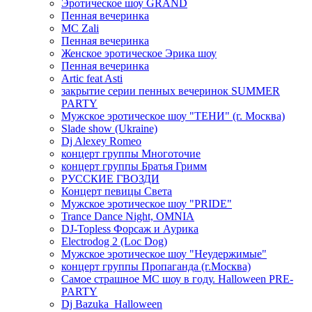
Эротическое шоу GRAND
Пенная вечеринка
MC Zali
Пенная вечеринка
Женское эротическое Эрика шоу
Пенная вечеринка
Artic feat Asti
закрытие серии пенных вечеринок SUMMER
PARTY
Мужское эротическое шоу "ТЕНИ" (г. Москва)
Slade show (Ukraine)
Dj Alexey Romeo
концерт группы Многоточие
концерт группы Братья Гримм
РУССКИЕ ГВОЗДИ
Концерт певицы Света
Мужское эротическое шоу "PRIDE"
Trance Dance Night, OMNIA
DJ-Topless Форсаж и Аурика
Electrodog 2 (Loc Dog)
Мужское эротическое шоу "Неудержимые"
концерт группы Пропаганда (г.Москва)
Самое страшное МС шоу в году. Halloween PRE-
PARTY
Dj Bazuka_Halloween