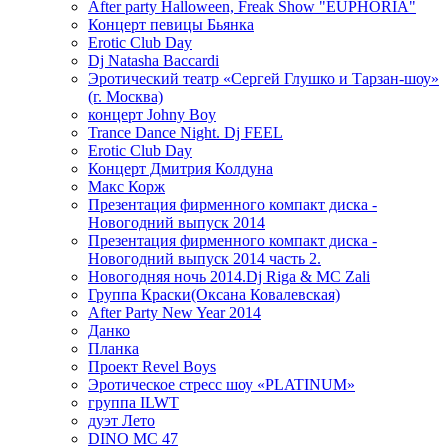
After party Halloween, Freak Show "EUPHORIA"
Концерт певицы Бьянка
Erotic Club Day
Dj Natasha Baccardi
Эротический театр «Сергей Глушко и Тарзан-шоу»
(г. Москва)
концерт Johny Boy
Trance Dance Night. Dj FEEL
Erotic Club Day
Концерт Дмитрия Колдуна
Макс Корж
Презентация фирменного компакт диска -
Новогодний выпуск 2014
Презентация фирменного компакт диска -
Новогодний выпуск 2014 часть 2.
Новогодняя ночь 2014.Dj Riga & MC Zali
Группа Краски(Оксана Ковалевская)
After Party New Year 2014
Данко
Планка
Проект Revel Boys
Эротическое стресс шоу «PLATINUM»
группа ILWT
дуэт Лето
DINO MC 47