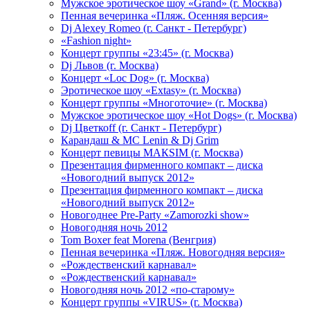
Мужское эротическое шоу «Grand» (г. Москва)
Пенная вечеринка «Пляж. Осенняя версия»
Dj Alexey Romeo (г. Санкт - Петербург)
«Fashion night»
Концерт группы «23:45» (г. Москва)
Dj Львов (г. Москва)
Концерт «Loc Dog» (г. Москва)
Эротическое шоу «Extasy» (г. Москва)
Концерт группы «Многоточие» (г. Москва)
Мужское эротическое шоу «Hot Dogs» (г. Москва)
Dj Цветкоff (г. Санкт - Петербург)
Карандаш & МС Lenin & Dj Grim
Концерт певицы МАКSIМ (г. Москва)
Презентация фирменного компакт – диска
«Новогодний выпуск 2012»
Презентация фирменного компакт – диска
«Новогодний выпуск 2012»
Новогоднее Pre-Party «Zamorozki show»
Новогодняя ночь 2012
Tom Boxer feat Morena (Венгрия)
Пенная вечеринка «Пляж. Новогодняя версия»
«Рождественский карнавал»
«Рождественский карнавал»
Новогодняя ночь 2012 «по-старому»
Концерт группы «VIRUS» (г. Москва)