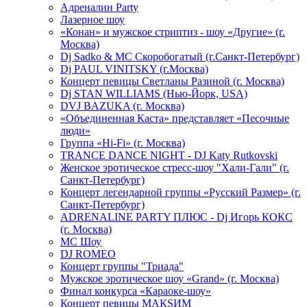
Адреналин Party
Лазерное шоу
«Конан» и мужское стриптиз - шоу «Другие» (г.
Москва)
Dj Sadko & МС Скоробогатый (г.Санкт-Петербург)
Dj PAUL VINITSKY (г.Москва)
Концерт певицы Светланы Разиной (г. Москва)
Dj STAN WILLIAMS (Нью-Йорк, USA)
DVJ BAZUKA (г. Москва)
«Объединенная Каста» представляет «Песочные
люди»
Группа «Hi-Fi» (г. Москва)
TRANCE DANCE NIGHT - DJ Katy Rutkovski
Женское эротическое стресс-шоу "Хали-Гали" (г.
Санкт-Петербург)
Концерт легендарной группы «Русский Размер» (г.
Санкт-Петербург)
ADRENALINE PARTY ПЛЮС - Dj Игорь КОКС
(г. Москва)
MC Шоу
DJ ROMEO
Концерт группы "Триада"
Мужское эротическое шоу «Grand» (г. Москва)
Финал конкурса «Караоке-шоу»
Концерт певицы МАКSИМ