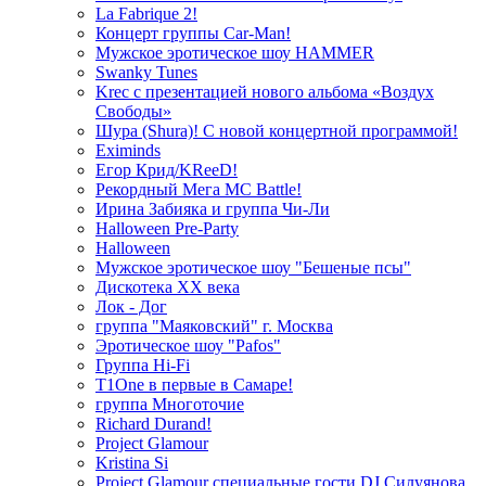
La Fabrique 2!
Концерт группы Car-Man!
Мужское эротическое шоу HAMMER
Swanky Tunes
Krec с презентацией нового альбома «Воздух
Свободы»
Шура (Shura)! С новой концертной программой!
Eximinds
Егор Крид/KReeD!
Рекордный Мега МС Battle!
Ирина Забияка и группа Чи-Ли
Halloween Pre-Party
Halloween
Мужское эротическое шоу "Бешеные псы"
Дискотека ХХ века
Лок - Дог
группа "Маяковский" г. Москва
Эротическое шоу "Pafos"
Группа Hi-Fi
T1One в первые в Самаре!
группа Многоточие
Richard Durand!
Project Glamour
Kristina Si
Project Glamour специальные гости DJ Силуянова