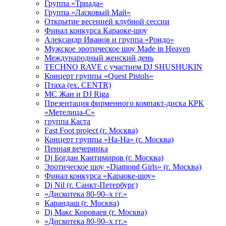
Группа «Триада»
Группа «Ласковый Май»
Открытие весенней клубной сессии
Финал конкурса Караоке-шоу
Александр Иванов и группа «Рондо»
Мужское эротическое шоу Made in Heaven
Международный женский день
TECHNO RAVE с участием DJ SHUSHUKIN
Концерт группы «Quest Pistols»
Птаха (ex. CENTR)
МС Жан и DJ Riga
Презентация фирменного компакт-диска КРК
«Метелица-С»
группа Каста
Fast Foot project (г. Москва)
Концерт группы «На-На» (г. Москва)
Пенная вечеринка
Dj Богдан Кантимиров (г. Москва)
Эротическое шоу «Diamond Girls» (г. Москва)
Финал конкурса «Караоке-шоу»
Dj Nil (г. Санкт-Петербург)
«Дискотека 80-90–х гг.»
Карандаш (г. Москва)
Dj Макс Короваев (г. Москва)
«Дискотека 80-90–х гг.»