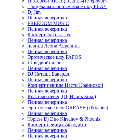
Dj Сергей RIGA (г.Санкт-Петербург)
Танцевально-эротическое шоу PLAY
Dj Jim
Пенная вечеринка
FREEDOM MUSIC
Пенная вечеринка
Концерт Julia Lasker
Пенная вечеринка
певица Леона Аврелина
Пенная вечеринка
Эротическое шоу PAFOS
Шоу двойников
Пенная вечеринка
DJ Наташа Бакарди
Пенная вечеринка
Концерт певицы Насти Крайновой
Пенная вечеринка
Красный перец (Dj Игорь Кокс)
Пенная вечеринка
Эротическое шоу GREASE (Ukraaine)
Пенная вечеринка
Topless Dj Duo Kirsanov & Phoenix
Концерт певицы Афродита
Пенная вечеринка
Пенная вечеринка