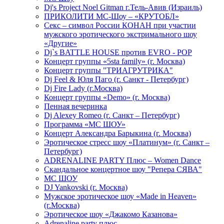
Dj's Project Noel Gitman г.Тель-Авив (Израиль)
ПРИКОЛИТИ МС-Шоу – «КРУТОБЛ»
Секс – символ России КОНАН при участии
мужского эротического экстримального шоу
«Другие»
Dj`s BATTLE HOUSE против EVRO - POP
Концерт группы «5sta family» (г. Москва)
Концерт группы "ТРИАГРУТРИКА"
Dj Feel & Юля Паго (г. Санкт - Петербург)
Dj Fire Lady (г.Москва)
Концерт группы «Demo» (г. Москва)
Пенная вечеринка
Dj Alexey Romeo (г. Санкт – Петербург)
Программа «МС ШОУ»
Концерт Александра Барыкина (г. Москва)
Эротическое стресс шоу «Платинум» (г. Санкт –
Петербург)
ADRENALINE PARTY Плюс – Women Dance
Скандальное концертное шоу "Репера СЯВА"
МС ШОУ
DJ Yankovski (г. Москва)
Мужское эротическое шоу «Made in Heaven»
(г.Москва)
Эротическое шоу «Джакомо Казанова»
Adrenaline party плюс