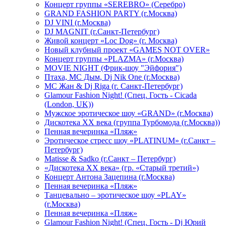
Концерт группы «SEREBRO» (Серебро)
GRAND FASHION PARTY (г.Москва)
DJ VINI (г.Москва)
DJ MAGNIT (г.Санкт-Петербург)
Живой концерт «Loc Dog» (г. Москва)
Новый клубный проект «GAMES NOT OVER»
Концерт группы «PLAZMA» (г.Москва)
MOVIE NIGHT (Фрик-шоу "Эйфория")
Птаха, МС Дым, Dj Nik One (г.Москва)
МС Жан & Dj Riga (г. Санкт-Петербург)
Glamour Fashion Night! (Спец. Гость - Cicada
(London, UK))
Мужское эротическое шоу «GRAND» (г.Москва)
Дискотека XX века (группа Турбомода (г.Москва))
Пенная вечеринка «Пляж»
Эротическое стресс шоу «PLATINUM» (г.Санкт –
Петербург)
Matisse & Sadko (г.Санкт – Петербург)
«Дискотека ХХ века» (гр. «Старый третий»)
Концерт Антона Зацепина (г.Москва)
Пенная вечеринка «Пляж»
Танцевально – эротическое шоу «PLAY»
(г.Москва)
Пенная вечеринка «Пляж»
Glamour Fashion Night! (Спец. Гость - Dj Юрий