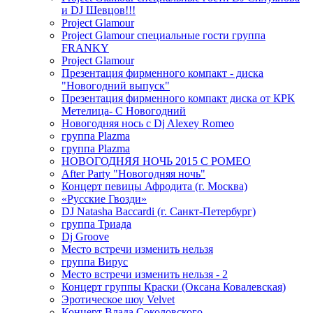
и DJ Шевцов!!!
Project Glamour
Project Glamour специальные гости группа
FRANKY
Project Glamour
Презентация фирменного компакт - диска
"Новогодний выпуск"
Презентация фирменного компакт диска от КРК
Метелица- С Новогодний
Новогодняя нось с Dj Alexey Romeo
группа Plazma
группа Plazma
НОВОГОДНЯЯ НОЧЬ 2015 C РОМЕО
After Party "Новогодняя ночь"
Концерт певицы Афродита (г. Москва)
«Русские Гвозди»
DJ Natasha Baccardi (г. Санкт-Петербург)
группа Триада
Dj Groove
Место встречи изменить нельзя
группа Вирус
Место встречи изменить нельзя - 2
Концерт группы Краски (Оксана Ковалевская)
Эротическое шоу Velvet
Концерт Влада Соколовского