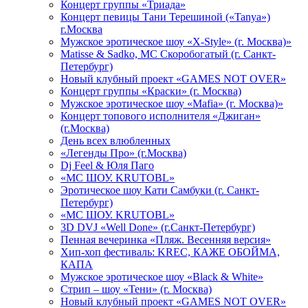
Концерт группы «Триада»
Концерт певицы Тани Терешиной («Tanya»)
г.Москва
Мужское эротическое шоу «X-Style» (г. Москва)»
Matissе & Sadko, MC Скоробогатый (г. Санкт-
Петербург)
Новый клубный проект «GAMES NOT OVER»
Концерт группы «Краски» (г. Москва)
Мужское эротическое шоу «Mafia» (г. Москва)»
Концерт топового исполнителя «Джиган»
(г.Москва)
День всех влюбленных
«Легенды Про» (г.Москва)
Dj Feel & Юля Паго
«МС ШОУ. KRUTOBL»
Эротическое шоу Кати Самбуки (г. Санкт-
Петербург)
«МС ШОУ. KRUTOBL»
3D DVJ «Well Done» (г.Санкт-Петербург)
Пенная вечеринка «Пляж. Весенняя версия»
Хип-хоп фестиваль: KREC, КАЖЕ ОБОЙМА,
КАПА
Мужское эротическое шоу «Black & White»
Стрип – шоу «Тени» (г. Москва)
Новый клубный проект «GAMES NOT OVER»