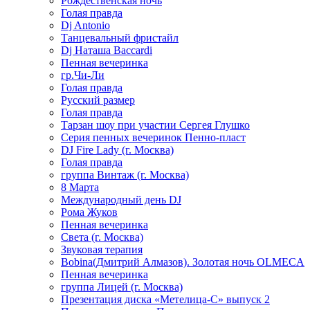
Рождественская ночь
Голая правда
Dj Antonio
Танцевальный фристайл
Dj Наташа Baccardi
Пенная вечеринка
гр.Чи-Ли
Голая правда
Русский размер
Голая правда
Тарзан шоу при участии Сергея Глушко
Серия пенных вечеринок Пенно-пласт
DJ Fire Lady (г. Москва)
Голая правда
группа Винтаж (г. Москва)
8 Марта
Международный день DJ
Рома Жуков
Пенная вечеринка
Света (г. Москва)
Звуковая терапия
Bobina(Дмитрий Алмазов). Золотая ночь OLMECA
Пенная вечеринка
группа Лицей (г. Москва)
Презентация диска «Метелица-С» выпуск 2