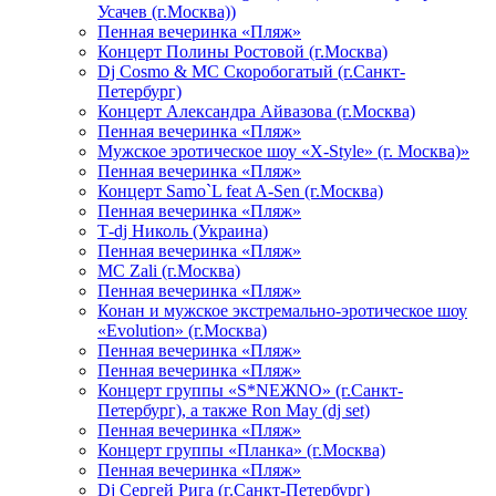
Усачев (г.Москва))
Пенная вечеринка «Пляж»
Концерт Полины Ростовой (г.Москва)
Dj Cosmo & МС Скоробогатый (г.Санкт-
Петербург)
Концерт Александра Айвазова (г.Москва)
Пенная вечеринка «Пляж»
Мужское эротическое шоу «X-Style» (г. Москва)»
Пенная вечеринка «Пляж»
Концерт Samo`L feat A-Sen (г.Москва)
Пенная вечеринка «Пляж»
Т-dj Николь (Украина)
Пенная вечеринка «Пляж»
МС Zali (г.Москва)
Пенная вечеринка «Пляж»
Конан и мужское экстремально-эротическое шоу
«Evolution» (г.Москва)
Пенная вечеринка «Пляж»
Пенная вечеринка «Пляж»
Концерт группы «S*NEЖNO» (г.Санкт-
Петербург), а также Ron May (dj set)
Пенная вечеринка «Пляж»
Концерт группы «Планка» (г.Москва)
Пенная вечеринка «Пляж»
Dj Сергей Рига (г.Санкт-Петербург)