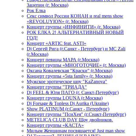
Зацепин (г. Москва)
Рок Елка
Секс символ России КОНАН и real mens show
«REVOLUYION» (г. Москва)
Концерт группы «ИНФИНИТИ» (г. Москва)
РОК ЕЛКА 2! АЛЬТЕРНАТИВНЫЙ НОВЫЙ
ГОД!
Концерт «ARTIC feat. ASTI»
Dj Сергей Рига (г.Санкт - Петербург) и MC Zali
(г.Москва)
Концерт певицы МАРА (г.Москва)
Концерт группы «МНОГОТОЧИЕ» (г. Москва)
Оксана Ковалевская "Краски" (г.Москва)
Концерт группы «5sta family» (г. Москва)
Мужское эротическое шоу "KaZanova"
Концерт группы "ТРИАДА"
Dj FEEL & Юля ПАГО (г. Санкт-Петербург)
Концерт группы LOUNA (г.Москва)
Dj Forsage & Topless Dj Aurika (Ukraine)
Show PLATINUM (г.Санкт - Петербург)
Концерт группы "ПсиХея" (г.Снакт-Петербург)
METELICA CLUB DAY Шоу двойников.
Концерт группы «КАСТА»
Милым Женщинам посвящается! Just man show