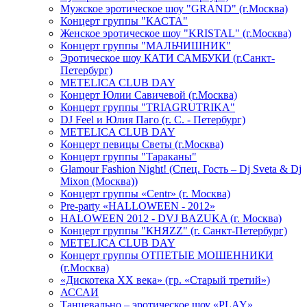
Мужское эротическое шоу "GRAND" (г.Москва)
Концерт группы "КАСТА"
Женское эротическое шоу "KRISTAL" (г.Москва)
Концерт группы "МАЛЬЧИШНИК"
Эротическое шоу КАТИ САМБУКИ (г.Санкт-
Петербург)
METELICA CLUB DAY
Концерт Юлии Савичевой (г.Москва)
Концерт группы "TRIAGRUTRIKA"
DJ Feel и Юлия Паго (г. С. - Петербург)
METELICA CLUB DAY
Концерт певицы Светы (г.Москва)
Концерт группы "Тараканы"
Glamour Fashion Night! (Спец. Гость – Dj Sveta & Dj
Mixon (Москва))
Концерт группы «Centr» (г. Москва)
Pre-party «HALLOWEEN - 2012»
HALOWEEN 2012 - DVJ BAZUKA (г. Москва)
Концерт группы "КНЯZZ" (г. Санкт-Петербург)
METELICA CLUB DAY
Концерт группы ОТПЕТЫЕ МОШЕННИКИ
(г.Москва)
«Дискотека ХХ века» (гр. «Старый третий»)
АССАИ
Танцевально – эротическое шоу «PLAY»