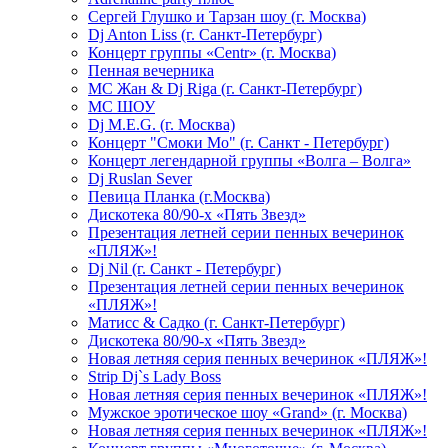
Сергей Глушко и Тарзан шоу (г. Москва)
Dj Anton Liss (г. Санкт-Петербург)
Концерт группы «Centr» (г. Москва)
Пенная вечерника
МС Жан & Dj Riga (г. Санкт-Петербург)
МС ШОУ
Dj M.E.G. (г. Москва)
Концерт "Смоки Мо" (г. Санкт - Петербург)
Концерт легендарной группы «Волга – Волга»
Dj Ruslan Sever
Певица Планка (г.Москва)
Дискотека 80/90-х «Пять Звезд»
Презентация летней серии пенных вечеринок
«ПЛЯЖ»!
Dj Nil (г. Санкт - Петербург)
Презентация летней серии пенных вечеринок
«ПЛЯЖ»!
Матисс & Садко (г. Санкт-Петербург)
Дискотека 80/90-х «Пять Звезд»
Новая летняя серия пенных вечеринок «ПЛЯЖ»!
Strip Dj`s Lady Boss
Новая летняя серия пенных вечеринок «ПЛЯЖ»!
Мужское эротическое шоу «Grand» (г. Москва)
Новая летняя серия пенных вечеринок «ПЛЯЖ»!