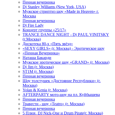
Пенная вечеринка
Dj Stanley Williams (New York, USA)
Мужское стриптиз шоу «Made in Heaven» г.
Москва
Пенная вечеринка
Dj Fire Lady
Концерт группы «25/17»
TRANCE DANCE NIGHT - Dj PAUL VINITSKY
(г.Москва)
Дискотека 80-х «Пять звёзд»
«SEXY GIRLS» (г. Москва) - Эротическое шоу
«Пенная Вечеринка»
Hаташа Бакарди
Мужское эротическое шоу «GRAND» (г. Москва)
Dj Jim (г. Москва)
ST1M (г. Москва)
Пенная вечеринка
Шоу толстушек «Достояние Республики» (г.
Москва)
Yolan & Kenia (г. Москва)
AFTERPARTY мото-шоу на пл. Куйбышева
Пенная вечеринка
Травести - шоу «Teatro» (г. Москва)
Пенная вечеринка
5 Плюх, DJ Nick-One и Drum Pirate(г. Москва)