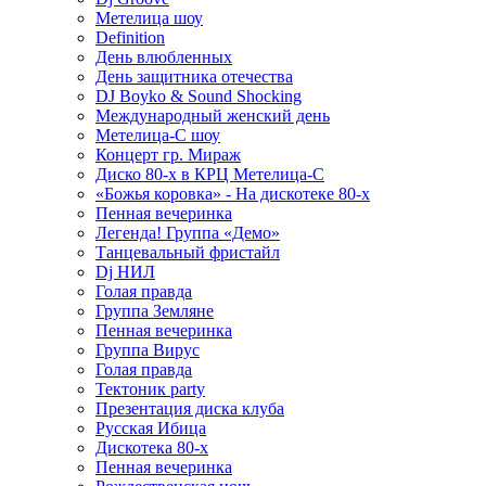
Метелица шоу
Definition
День влюбленных
День защитника отечества
DJ Boyko & Sound Shocking
Международный женский день
Метелица-С шоу
Концерт гр. Мираж
Диско 80-х в КРЦ Метелица-С
«Божья коровка» - На дискотеке 80-х
Пенная вечеринка
Легенда! Группа «Демо»
Танцевальный фристайл
Dj НИЛ
Голая правда
Группа Земляне
Пенная вечеринка
Группа Вирус
Голая правда
Тектоник party
Презентация диска клуба
Русская Ибица
Дискотека 80-х
Пенная вечеринка