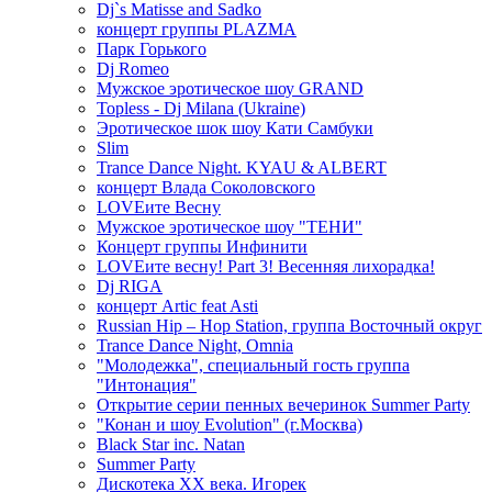
Dj`s Matisse and Sadko
концерт группы PLAZMA
Парк Горького
Dj Romeo
Мужское эротическое шоу GRAND
Topless - Dj Milana (Ukraine)
Эротическое шок шоу Кати Самбуки
Slim
Trance Dance Night. KYAU & ALBERT
концерт Влада Соколовского
LOVEите Весну
Мужское эротическое шоу "ТЕНИ"
Концерт группы Инфинити
LOVEите весну! Part 3! Весенняя лихорадка!
Dj RIGA
концерт Artic feat Asti
Russian Hip – Hop Station, группа Восточный округ
Trance Dance Night, Omnia
"Молодежка", специальный гость группа
"Интонация"
Открытие серии пенных вечеринок Summer Party
"Конан и шоу Evolution" (г.Москва)
Black Star inc. Natan
Summer Party
Дискотека ХХ века. Игорек