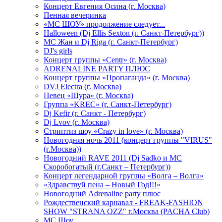
Концерт Евгения Осина (г. Москва)
Пенная вечеринка
«МС ШОУ» продолжение следует...
Halloween (Dj Ellis Sexton (г. Санкт-Петербург))
МС Жан и Dj Riga (г. Санкт-Петербург)
DJ's girls
Концерт группы «Centr» (г. Москва)
ADRENALINE PARTY ПЛЮС
Концерт группы «Пропаганда» (г. Москва)
DVJ Electra (г. Москва)
Певец «Шура» (г. Москва)
Группа «KREC» (г. Санкт-Петербург)
Dj Kefir (г. Санкт - Петербург)
Dj Lvov (г. Москва)
Стриптиз шоу «Crazy in love» (г. Москва)
Новогодняя ночь 2011 (концерт группы "VIRUS"
(г.Москва))
Новогодний RAVE 2011 (Dj Sadko и MC
Скоробогатый (г.Санкт – Петербург))
Концерт легендарной группы «Волга – Волга»
«Здравствуй пена – Новый Год!!!»
Новогодний Adrenaline party плюс
Рождественский карнавал - FREAK-FASHION
SHOW "STRANA OZZ" г.Москва (PACHA Club)
MC Шоу