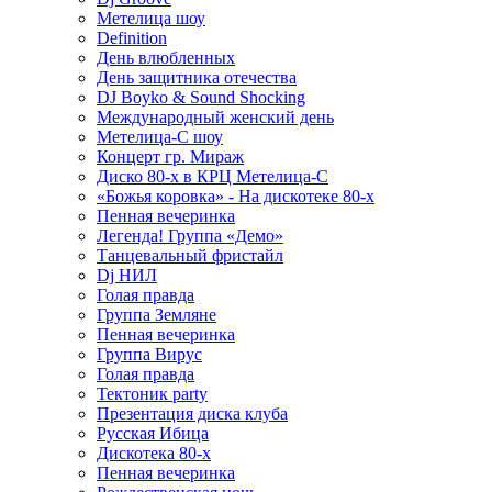
Метелица шоу
Definition
День влюбленных
День защитника отечества
DJ Boyko & Sound Shocking
Международный женский день
Метелица-С шоу
Концерт гр. Мираж
Диско 80-х в КРЦ Метелица-С
«Божья коровка» - На дискотеке 80-х
Пенная вечеринка
Легенда! Группа «Демо»
Танцевальный фристайл
Dj НИЛ
Голая правда
Группа Земляне
Пенная вечеринка
Группа Вирус
Голая правда
Тектоник party
Презентация диска клуба
Русская Ибица
Дискотека 80-х
Пенная вечеринка