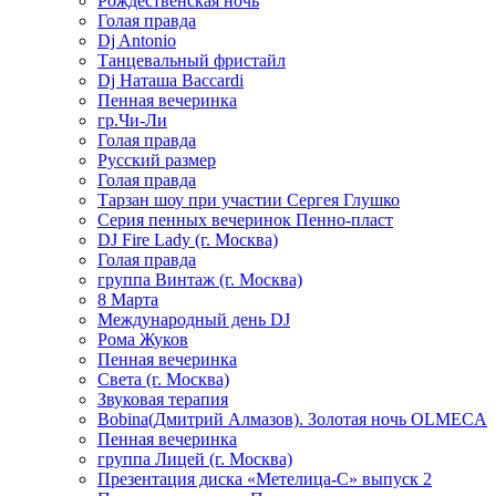
Рождественская ночь
Голая правда
Dj Antonio
Танцевальный фристайл
Dj Наташа Baccardi
Пенная вечеринка
гр.Чи-Ли
Голая правда
Русский размер
Голая правда
Тарзан шоу при участии Сергея Глушко
Серия пенных вечеринок Пенно-пласт
DJ Fire Lady (г. Москва)
Голая правда
группа Винтаж (г. Москва)
8 Марта
Международный день DJ
Рома Жуков
Пенная вечеринка
Света (г. Москва)
Звуковая терапия
Bobina(Дмитрий Алмазов). Золотая ночь OLMECA
Пенная вечеринка
группа Лицей (г. Москва)
Презентация диска «Метелица-С» выпуск 2