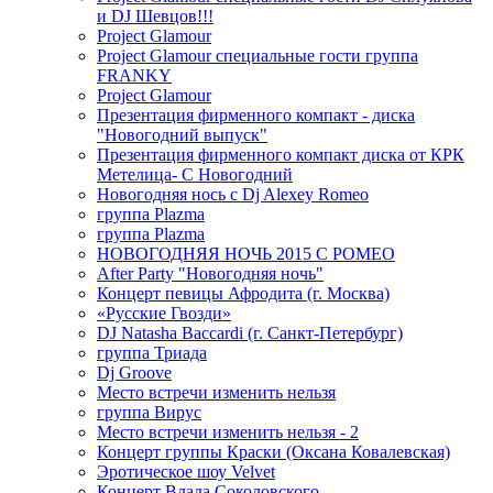
и DJ Шевцов!!!
Project Glamour
Project Glamour специальные гости группа
FRANKY
Project Glamour
Презентация фирменного компакт - диска
"Новогодний выпуск"
Презентация фирменного компакт диска от КРК
Метелица- С Новогодний
Новогодняя нось с Dj Alexey Romeo
группа Plazma
группа Plazma
НОВОГОДНЯЯ НОЧЬ 2015 C РОМЕО
After Party "Новогодняя ночь"
Концерт певицы Афродита (г. Москва)
«Русские Гвозди»
DJ Natasha Baccardi (г. Санкт-Петербург)
группа Триада
Dj Groove
Место встречи изменить нельзя
группа Вирус
Место встречи изменить нельзя - 2
Концерт группы Краски (Оксана Ковалевская)
Эротическое шоу Velvet
Концерт Влада Соколовского