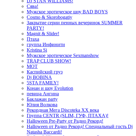
DJ STAN WILLIAMS!
Сява!
Мужское эротическое шоу BAD BOYS
Cosmo & Skorobogatiy
Закрытие серии пенных вечеринок SUMMER
PARTY!
Magnit & Slider!
Птаха
группа Инфинити
Kristina Si
Мужское эротическое Sexmanshow
TRAP CLUB SHOW!
МОТ
Каспийский груз
Dj BOBINA
5STA FAMILY!
Конан и шоу Evolution
певица Ангина
Баклажан party
Юлия Волкова
Рекордная Мега Discoteka XX века
Группа CENTR (SLIM, ГУФ, ПТАХА)!
Halloween Pre-Party от Радио Рекорд!
Halloween от Радио Рекорд! Специальный гость Dj
Natasha Baccardi!