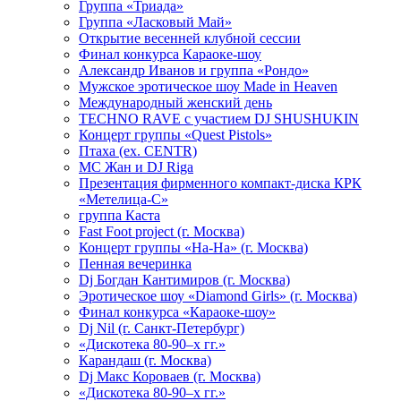
Группа «Триада»
Группа «Ласковый Май»
Открытие весенней клубной сессии
Финал конкурса Караоке-шоу
Александр Иванов и группа «Рондо»
Мужское эротическое шоу Made in Heaven
Международный женский день
TECHNO RAVE с участием DJ SHUSHUKIN
Концерт группы «Quest Pistols»
Птаха (ex. CENTR)
МС Жан и DJ Riga
Презентация фирменного компакт-диска КРК
«Метелица-С»
группа Каста
Fast Foot project (г. Москва)
Концерт группы «На-На» (г. Москва)
Пенная вечеринка
Dj Богдан Кантимиров (г. Москва)
Эротическое шоу «Diamond Girls» (г. Москва)
Финал конкурса «Караоке-шоу»
Dj Nil (г. Санкт-Петербург)
«Дискотека 80-90–х гг.»
Карандаш (г. Москва)
Dj Макс Короваев (г. Москва)
«Дискотека 80-90–х гг.»