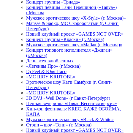
Концерт группы «Триада»
Концерт певицы Тани Терешиной («Tanya»)
г.Москва
Мужское эротическое шоу «X-Style» (г. Москва)»
Matissе & Sadko, MC Скоробогатый (г. Санкт-
Петербург)
Новый клубный проект «GAMES NOT OVER»
Концерт группы «Краски» (г. Москва)
Мужское эротическое шоу «Mafia» (г. Москва)»
Концерт топового исполнителя «Джиган»
(г.Москва)
День всех влюбленных
«Легенды Про» (г.Москва)
Dj Feel & Юля Паго
«МС ШОУ. KRUTOBL»
Эротическое шоу Кати Самбуки (г. Санкт-
Петербург)
«МС ШОУ. KRUTOBL»
3D DVJ «Well Done» (г.Санкт-Петербург)
Пенная вечеринка «Пляж. Весенняя версия»
Хип-хоп фестиваль: KREC, КАЖЕ ОБОЙМА,
КАПА
Мужское эротическое шоу «Black & White»
Стрип – шоу «Тени» (г. Москва)
Новый клубный проект «GAMES NOT OVER»