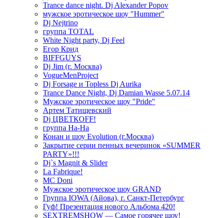
Trance dance night. Dj Alexander Popov
мужское эротическое шоу "Hummer"
Dj Nejtrino
группа TOTAL
White Night party, Dj Feel
Егор Крид
BIFFGUYS
Dj Jim (г. Москва)
VogueMenProject
Dj Forsage и Topless Dj Aurika
Trance Dance Night, Dj Damian Wasse 5.07.14
Мужское эротическое шоу "Pride"
Артем Татищевский
Dj ЦВЕТКOFF!
группа На-На
Конан и шоу Evolution (г.Москва)
Закрытие серии пенных вечеринок «SUMMER
PARTY»!!!
Dj`s Magnit & Slider
La Fabrique!
MC Doni
Мужское эротическое шоу GRAND
Группа IOWA (Айова), г. Санкт-Петербург
Гуф! Презентация нового Альбома 420!
SEXTREMSHOW — Самое горячее шоу!