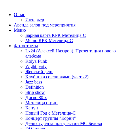
О нас
Интерьер
Аренда залов под мероприятия
Меню
Барная карта КРК Метелица-С
Меню КРК Метелица-С
Фотоотчеты
Lx24 (Алексей Назаров). Презентация нового
альбома
Kolya Funk
Wight party
Женский день
Клубника со сливками (часть 2)
Jazz bass
Definition
Strip show
Диско 80-х
Метелица стрип
Канун
Новый Год с Метелица-С
Концерт группы "Корни"
День студента при участии МС Белова
Dj Groove