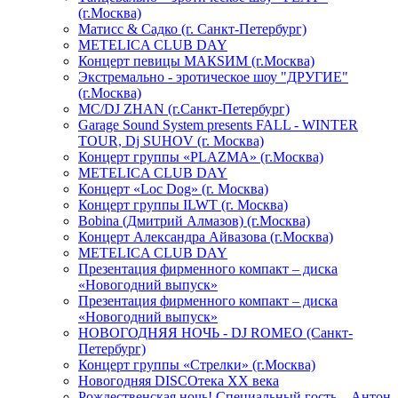
(г.Москва)
Матисс & Садко (г. Санкт-Петербург)
METELICA CLUB DAY
Концерт певицы МАКSИМ (г.Москва)
Экстремально - эротическое шоу "ДРУГИЕ"
(г.Москва)
МС/DJ ZHAN (г.Санкт-Петербург)
Garage Sound System presents FALL - WINTER
TOUR, Dj SUHOV (г. Москва)
Концерт группы «PLAZMA» (г.Москва)
METELICA CLUB DAY
Концерт «Loc Dog» (г. Москва)
Концерт группы ILWT (г. Москва)
Bobina (Дмитрий Алмазов) (г.Москва)
Концерт Александра Айвазова (г.Москва)
METELICA CLUB DAY
Презентация фирменного компакт – диска
«Новогодний выпуск»
Презентация фирменного компакт – диска
«Новогодний выпуск»
НОВОГОДНЯЯ НОЧЬ - DJ ROMEO (Санкт-
Петербург)
Концерт группы «Стрелки» (г.Москва)
Новогодняя DISCOтека ХХ века
Рождественская ночь! Специальный гость – Антон