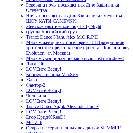
Рекордна ночь, посвященная Дню Защитника
Отечества
Ночь, посвященная Дню Защитника Отечества!
ШОУ КАТИ САМБУКИ!
Женское эротическое шоу Lady Night
группа Каспийский груз
Trance Dance Night. Alex M.O.R.P.H
Милым женщинам посвящается!!! Праздничное
эротическое представление проекта: "Конан и шоу
Evolution" (г. Москва)
Милым Женщинам посвящается! Just man show!
Лигалайз
LOVEите Весну!
Концерт певицы МакSим
Жара
Фактор-2
LOVEите Весну!
Чичерина
LOVEите Весну!
Trance Dance Night. Alexander Popov
LOVEите Весну!
Егор Крид/KReeD!
MC Zali
Открытие серии пенных вечеринок SUMMER