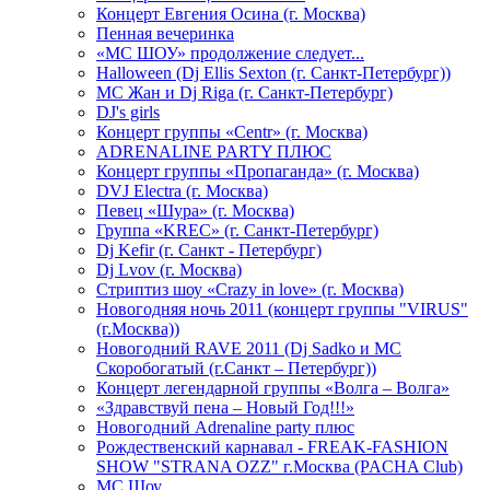
Концерт Евгения Осина (г. Москва)
Пенная вечеринка
«МС ШОУ» продолжение следует...
Halloween (Dj Ellis Sexton (г. Санкт-Петербург))
МС Жан и Dj Riga (г. Санкт-Петербург)
DJ's girls
Концерт группы «Centr» (г. Москва)
ADRENALINE PARTY ПЛЮС
Концерт группы «Пропаганда» (г. Москва)
DVJ Electra (г. Москва)
Певец «Шура» (г. Москва)
Группа «KREC» (г. Санкт-Петербург)
Dj Kefir (г. Санкт - Петербург)
Dj Lvov (г. Москва)
Стриптиз шоу «Crazy in love» (г. Москва)
Новогодняя ночь 2011 (концерт группы "VIRUS"
(г.Москва))
Новогодний RAVE 2011 (Dj Sadko и MC
Скоробогатый (г.Санкт – Петербург))
Концерт легендарной группы «Волга – Волга»
«Здравствуй пена – Новый Год!!!»
Новогодний Adrenaline party плюс
Рождественский карнавал - FREAK-FASHION
SHOW "STRANA OZZ" г.Москва (PACHA Club)
MC Шоу