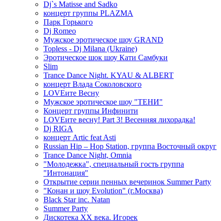
Dj`s Matisse and Sadko
концерт группы PLAZMA
Парк Горького
Dj Romeo
Мужское эротическое шоу GRAND
Topless - Dj Milana (Ukraine)
Эротическое шок шоу Кати Самбуки
Slim
Trance Dance Night. KYAU & ALBERT
концерт Влада Соколовского
LOVEите Весну
Мужское эротическое шоу "ТЕНИ"
Концерт группы Инфинити
LOVEите весну! Part 3! Весенняя лихорадка!
Dj RIGA
концерт Artic feat Asti
Russian Hip – Hop Station, группа Восточный округ
Trance Dance Night, Omnia
"Молодежка", специальный гость группа
"Интонация"
Открытие серии пенных вечеринок Summer Party
"Конан и шоу Evolution" (г.Москва)
Black Star inc. Natan
Summer Party
Дискотека ХХ века. Игорек