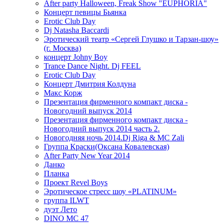
After party Halloween, Freak Show "EUPHORIA"
Концерт певицы Бьянка
Erotic Club Day
Dj Natasha Baccardi
Эротический театр «Сергей Глушко и Тарзан-шоу»
(г. Москва)
концерт Johny Boy
Trance Dance Night. Dj FEEL
Erotic Club Day
Концерт Дмитрия Колдуна
Макс Корж
Презентация фирменного компакт диска -
Новогодний выпуск 2014
Презентация фирменного компакт диска -
Новогодний выпуск 2014 часть 2.
Новогодняя ночь 2014.Dj Riga & MC Zali
Группа Краски(Оксана Ковалевская)
After Party New Year 2014
Данко
Планка
Проект Revel Boys
Эротическое стресс шоу «PLATINUM»
группа ILWT
дуэт Лето
DINO MC 47