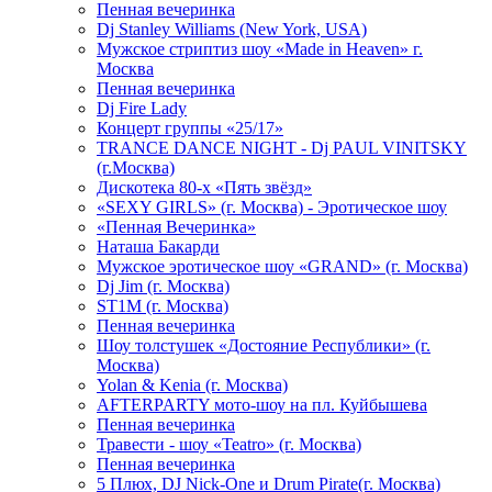
Пенная вечеринка
Dj Stanley Williams (New York, USA)
Мужское стриптиз шоу «Made in Heaven» г.
Москва
Пенная вечеринка
Dj Fire Lady
Концерт группы «25/17»
TRANCE DANCE NIGHT - Dj PAUL VINITSKY
(г.Москва)
Дискотека 80-х «Пять звёзд»
«SEXY GIRLS» (г. Москва) - Эротическое шоу
«Пенная Вечеринка»
Hаташа Бакарди
Мужское эротическое шоу «GRAND» (г. Москва)
Dj Jim (г. Москва)
ST1M (г. Москва)
Пенная вечеринка
Шоу толстушек «Достояние Республики» (г.
Москва)
Yolan & Kenia (г. Москва)
AFTERPARTY мото-шоу на пл. Куйбышева
Пенная вечеринка
Травести - шоу «Teatro» (г. Москва)
Пенная вечеринка
5 Плюх, DJ Nick-One и Drum Pirate(г. Москва)