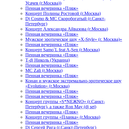
Усачев (г.Москва))
Пенная вечеринка «Пляж»
Концерт Полины Ростовой (г.Москва)
Dj Cosmo & МС Скоробогатый (г.Санкт-
Петербург)
Концерт Александра Айвазова (г.Москва)
Пенная вечеринка «Пляж»
Мужское эротическое шоу «X-Style» (г. Москва)»
Пенная вечеринка «Пляж»
Концерт Samo`L feat A-Sen (г.Москва)
Пенная вечеринка «Пляж»
Т-dj Николь (Украина)
Пенная вечеринка «Пляж»
МС Zali (г.Москва)
Пенная вечеринка «Пляж»
Конан и мужское экстремально-эротическое шоу
«Evolution» (г.Москва)
Пенная вечеринка «Пляж»
Пенная вечеринка «Пляж»
Концерт группы «S*NEЖNO» (г.Санкт-
Петербург), а также Ron May (dj set)
Пенная вечеринка «Пляж»
Концерт группы «Планка» (г.Москва)
Пенная вечеринка «Пляж»
Dj Сергей Рига (г.Санкт-Петербург)