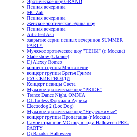
Эротическое шоу GRAND
Пенная вечеринка
MC Zali
Пенная вечеринка
Женское эротическое Эрика шоу
Пенная вечеринка
Artic feat Asti
закрытие серии пенных вечеринок SUMMER
PARTY
Мужское эротическое шоу "ТЕНИ" (г. Москва)
Slade show (Ukraine)
Dj Alexey Romeo
концерт группы Многоточие
концерт группы Братья Гримм
РУССКИЕ ГВОЗДИ
Концерт певицы Света
Мужское эротическое шоу "PRIDE"
Trance Dance Night, OMNIA
DJ-Topless Форсаж и Аурика
Electrodog 2 (Loc Dog)
Мужское эротическое шоу "Неудержимые"
концерт группы Пропаганда (г.Москва)
Самое страшное МС шоу в году. Halloween PRE-
PARTY
Dj Bazuka_Halloween