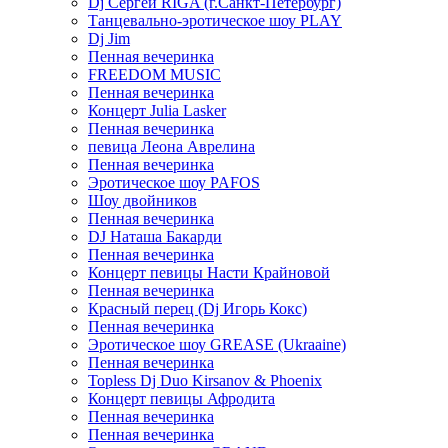
Dj Сергей RIGA (г.Санкт-Петербург)
Танцевально-эротическое шоу PLAY
Dj Jim
Пенная вечеринка
FREEDOM MUSIC
Пенная вечеринка
Концерт Julia Lasker
Пенная вечеринка
певица Леона Аврелина
Пенная вечеринка
Эротическое шоу PAFOS
Шоу двойников
Пенная вечеринка
DJ Наташа Бакарди
Пенная вечеринка
Концерт певицы Насти Крайновой
Пенная вечеринка
Красный перец (Dj Игорь Кокс)
Пенная вечеринка
Эротическое шоу GREASE (Ukraaine)
Пенная вечеринка
Topless Dj Duo Kirsanov & Phoenix
Концерт певицы Афродита
Пенная вечеринка
Пенная вечеринка