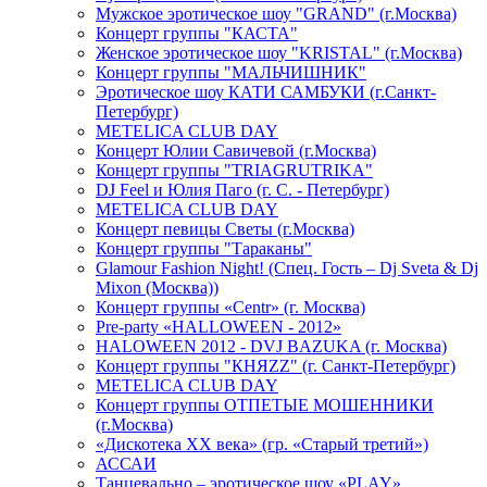
Мужское эротическое шоу "GRAND" (г.Москва)
Концерт группы "КАСТА"
Женское эротическое шоу "KRISTAL" (г.Москва)
Концерт группы "МАЛЬЧИШНИК"
Эротическое шоу КАТИ САМБУКИ (г.Санкт-
Петербург)
METELICA CLUB DAY
Концерт Юлии Савичевой (г.Москва)
Концерт группы "TRIAGRUTRIKA"
DJ Feel и Юлия Паго (г. С. - Петербург)
METELICA CLUB DAY
Концерт певицы Светы (г.Москва)
Концерт группы "Тараканы"
Glamour Fashion Night! (Спец. Гость – Dj Sveta & Dj
Mixon (Москва))
Концерт группы «Centr» (г. Москва)
Pre-party «HALLOWEEN - 2012»
HALOWEEN 2012 - DVJ BAZUKA (г. Москва)
Концерт группы "КНЯZZ" (г. Санкт-Петербург)
METELICA CLUB DAY
Концерт группы ОТПЕТЫЕ МОШЕННИКИ
(г.Москва)
«Дискотека ХХ века» (гр. «Старый третий»)
АССАИ
Танцевально – эротическое шоу «PLAY»