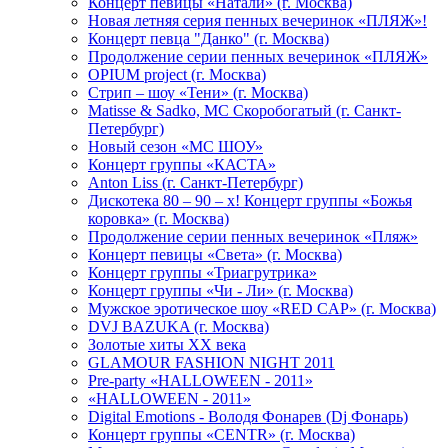
Концерт певицы «Натали» (г. Москва)
Новая летняя серия пенных вечеринок «ПЛЯЖ»!
Концерт певца "Данко" (г. Москва)
Продолжение серии пенных вечеринок «ПЛЯЖ»
OPIUM project (г. Москва)
Стрип – шоу «Тени» (г. Москва)
Matissе & Sadko, MC Скоробогатый (г. Санкт-
Петербург)
Новый сезон «МС ШОУ»
Концерт группы «КАСТА»
Anton Liss (г. Санкт-Петербург)
Дискотека 80 – 90 – х! Концерт группы «Божья
коровка» (г. Москва)
Продолжение серии пенных вечеринок «Пляж»
Концерт певицы «Света» (г. Москва)
Концерт группы «Триагрутрика»
Концерт группы «Чи - Ли» (г. Москва)
Мужское эротическое шоу «RED CAP» (г. Москва)
DVJ BAZUKA (г. Москва)
Золотые хиты XX века
GLAMOUR FASHION NIGHT 2011
Pre-party «HALLOWEEN - 2011»
«HALLOWEEN - 2011»
Digital Emotions - Володя Фонарев (Dj Фонарь)
Концерт группы «CENTR» (г. Москва)