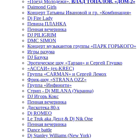
«Поезд Молодежи».
ВЛАД ТОПАЛОВ. «ДОМ-2»
Daimond Girls
Концерт Татьяны Ивановой и гр. «Комбинация»
Dj Fire Lady
Певица ПЛАНКА
Пенная вечеринка
DJ PILIGRIM
DMC SIMON
Концерт музыкантов группы «ПАРК ГОРЬКОГО»
Игры разума
DJ Базука
Эротическое шоу «Тарзан» и Сергей Глушко
«АССАИ» (ex-KREC)
Группа «CARMAN» и Сергей Лемох
Фрик-шоу «STRANA OZZ»
Группа «Инфинити»
Стрип - Dj MILANA (Украина)
DJ Игорь Кокс
Пенная вечеринка
Дискотека 80-х
Dj ROMEO
Le Truk aka Децл & Dj Nik One
Пенная вечеринка
Dance battle
Dj Stanley Williams (New York)