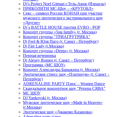
Dj's Project Noel Gitman г.Тель-Авив (Израиль)
ПРИКОЛИТИ МС-Шоу – «КРУТОБЛ»
Секс – символ России КОНАН при участии
мужского эротического экстримального шоу
«Другие»
Dj`s BATTLE HOUSE против EVRO - POP
Концерт группы «5sta family» (г. Москва)
Концерт группы "ТРИАГРУТРИКА"
Dj Feel & Юля Паго (г. Санкт - Петербург)
Dj Fire Lady (г.Москва)
Концерт группы «Demo» (г. Москва)
Пенная вечеринка
Dj Alexey Romeo (г. Санкт – Петербург)
Программа «МС ШОУ»
Концерт Александра Барыкина (г. Москва)
Эротическое стресс шоу «Платинум» (г. Санкт –
Петербург)
ADRENALINE PARTY Плюс – Women Dance
Скандальное концертное шоу "Репера СЯВА"
МС ШОУ
DJ Yankovski (г. Москва)
Мужское эротическое шоу «Made in Heaven»
(г.Москва)
Эротическое шоу «Джакомо Казанова»
Adrenaline party плюс