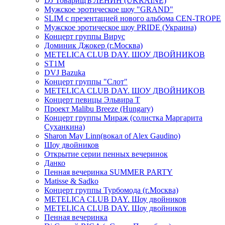
DJ ТоварищЪ ЛЕНИН (UKRAINE)
Мужское эротическое шоу "GRAND"
SLIM с презентацией нового альбома CEN-TROPE
Мужское эротическое шоу PRIDE (Украина)
Концерт группы Вирус
Доминик Джокер (г.Москва)
METELICA CLUB DAY. ШОУ ДВОЙНИКОВ
ST1M
DVJ Bazuka
Концерт группы "Слот"
METELICA CLUB DAY. ШОУ ДВОЙНИКОВ
Концерт певицы Эльвира Т
Проект Malibu Breeze (Hungary)
Концерт группы Мираж (солистка Маргарита
Суханкина)
Sharon May Linn(вокал of Alex Gaudino)
Шоу двойников
Открытие серии пенных вечеринок
Данко
Пенная вечеринка SUMMER PARTY
Matisse & Sadko
Концерт группы Турбомода (г.Москва)
METELICA CLUB DAY. Шоу двойников
METELICA CLUB DAY. Шоу двойников
Пенная вечеринка