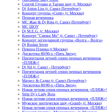
Сергей Глушко и Тарзан шоу (г. Москва)
Dj Anton Liss (г. Санкт-Петербург)
Концерт группы «Centr» (г. Москва)
Пенная вечерника
МС Жан & Dj Riga (г. Санкт-Петербург)
МС ШОУ
Dj M.E.G. (г. Москва)
Концерт "Смоки Мо" (г. Санкт - Петербург)
Концерт легендарной группы «Волга – Волга»
Dj Ruslan Sever
Певица Планка (г.Москва)
Дискотека 80/90-х «Пять Звезд»
Презентация летней серии пенных вечеринок
«ПЛЯЖ»!
Dj Nil (г. Санкт - Петербург)
Презентация летней серии пенных вечеринок
«ПЛЯЖ»!
Матисс & Садко (г. Санкт-Петербург)
Дискотека 80/90-х «Пять Звезд»
Новая летняя серия пенных вечеринок «ПЛЯЖ»!
Strip Dj`s Lady Boss
Новая летняя серия пенных вечеринок «ПЛЯЖ»!
Мужское эротическое шоу «Grand» (г. Москва)
Новая летняя серия пенных вечеринок «ПЛЯЖ»!