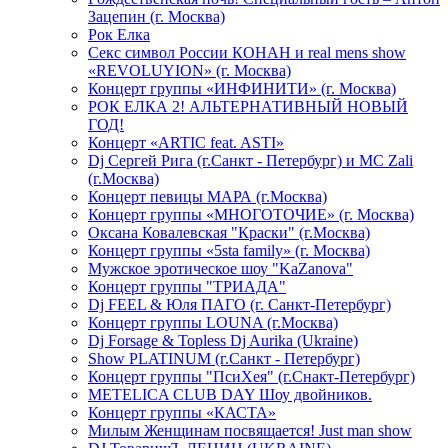
Зацепин (г. Москва)
Рок Елка
Секс символ России КОНАН и real mens show
«REVOLUYION» (г. Москва)
Концерт группы «ИНФИНИТИ» (г. Москва)
РОК ЕЛКА 2! АЛЬТЕРНАТИВНЫЙ НОВЫЙ
ГОД!
Концерт «ARTIC feat. ASTI»
Dj Сергей Рига (г.Санкт - Петербург) и MC Zali
(г.Москва)
Концерт певицы МАРА (г.Москва)
Концерт группы «МНОГОТОЧИЕ» (г. Москва)
Оксана Ковалевская "Краски" (г.Москва)
Концерт группы «5sta family» (г. Москва)
Мужское эротическое шоу "KaZanova"
Концерт группы "ТРИАДА"
Dj FEEL & Юля ПАГО (г. Санкт-Петербург)
Концерт группы LOUNA (г.Москва)
Dj Forsage & Topless Dj Aurika (Ukraine)
Show PLATINUM (г.Санкт - Петербург)
Концерт группы "ПсиХея" (г.Снакт-Петербург)
METELICA CLUB DAY Шоу двойников.
Концерт группы «КАСТА»
Милым Женщинам посвящается! Just man show