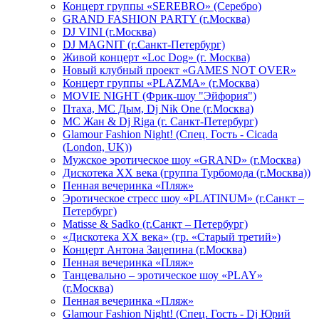
Концерт группы «SEREBRO» (Серебро)
GRAND FASHION PARTY (г.Москва)
DJ VINI (г.Москва)
DJ MAGNIT (г.Санкт-Петербург)
Живой концерт «Loc Dog» (г. Москва)
Новый клубный проект «GAMES NOT OVER»
Концерт группы «PLAZMA» (г.Москва)
MOVIE NIGHT (Фрик-шоу "Эйфория")
Птаха, МС Дым, Dj Nik One (г.Москва)
МС Жан & Dj Riga (г. Санкт-Петербург)
Glamour Fashion Night! (Спец. Гость - Cicada
(London, UK))
Мужское эротическое шоу «GRAND» (г.Москва)
Дискотека XX века (группа Турбомода (г.Москва))
Пенная вечеринка «Пляж»
Эротическое стресс шоу «PLATINUM» (г.Санкт –
Петербург)
Matisse & Sadko (г.Санкт – Петербург)
«Дискотека ХХ века» (гр. «Старый третий»)
Концерт Антона Зацепина (г.Москва)
Пенная вечеринка «Пляж»
Танцевально – эротическое шоу «PLAY»
(г.Москва)
Пенная вечеринка «Пляж»
Glamour Fashion Night! (Спец. Гость - Dj Юрий