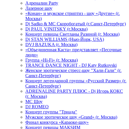
Адреналин Party
Лазерное шоу
«Конан» и мужское стриптиз - шоу «Другие» (г.
Москва)
Dj Sadko & МС Скоробогатый (г.Санкт-Петербург)
Dj PAUL VINITSKY (г.Москва)
Концерт певицы Светланы Разиной (г. Москва)
Dj STAN WILLIAMS (Нью-Йорк, USA)
DVJ BAZUKA (г. Москва)
«Объединенная Каста» представляет «Песочные
люди»
Группа «Hi-Fi» (г. Москва)
TRANCE DANCE NIGHT - DJ Katy Rutkovski
Женское эротическое стресс-шоу "Хали-Гали" (г.
Санкт-Петербург)
Концерт легендарной группы «Русский Размер» (г.
Санкт-Петербург)
ADRENALINE PARTY ПЛЮС - Dj Игорь КОКС
(г. Москва)
MC Шоу
DJ ROMEO
Концерт группы "Триада"
Мужское эротическое шоу «Grand» (г. Москва)
Финал конкурса «Караоке-шоу»
Концерт певицы МАКSИМ