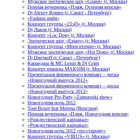
Мужское эротическое шоу «Grand» (г. Москва)
Пенная вечеринка «Пляж. Осенняя версия»
Dj Alexey Romeo (г. Санкт - Петербург)
«Fashion night»
Концерт группы «23:45» (г. Москва)
Dj Львов (г. Москва)
Концерт «Loc Dog» (г. Москва)
Эротическое шоу «Extasy» (г. Москва)
Концерт группы «Многоточие» (г. Москва)
Мужское эротическое шоу «Hot Dogs» (г. Москва)
Dj Цветкоff (г. Санкт - Петербург)
Карандаш & МС Lenin & Dj Grim
Концерт певицы МАКSIМ (г. Москва)
Презентация фирменного компакт – диска
«Новогодний выпуск 2012»
Презентация фирменного компакт – диска
«Новогодний выпуск 2012»
Новогоднее Pre-Party «Zamorozki show»
Новогодняя ночь 2012
Tom Boxer feat Morena (Венгрия)
Пенная вечеринка «Пляж. Новогодняя версия»
«Рождественский карнавал»
«Рождественский карнавал»
Новогодняя ночь 2012 «по-старому»
Концерт группы «VIRUS» (г. Москва)