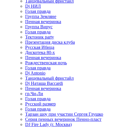
Танцевальный фристайл
Dj НИЛ
Голая правда
Группа Земляне
Пенная вечеринка
Группа Вирус
Голая правда
Тектоник party
Презентация диска клуба
Русская Ибица
Дискотека 80-х
Пенная вечеринка
Рождественская ночь
Голая правда
Dj Antonio
Танцевальный фристайл
Dj Наташа Baccardi
Пенная вечеринка
гр.Чи-Ли
Голая правда
Русский размер
Голая правда
Тарзан шоу при участии Сергея Глушко
Серия пенных вечеринок Пенно-пласт
DJ Fire Lady (г. Москва)