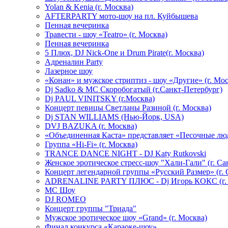
Yolan & Kenia (г. Москва)
AFTERPARTY мото-шоу на пл. Куйбышева
Пенная вечеринка
Травести - шоу «Teatro» (г. Москва)
Пенная вечеринка
5 Плюх, DJ Nick-One и Drum Pirate(г. Москва)
Адреналин Party
Лазерное шоу
«Конан» и мужское стриптиз - шоу «Другие» (г. Мос
Dj Sadko & МС Скоробогатый (г.Санкт-Петербург)
Dj PAUL VINITSKY (г.Москва)
Концерт певицы Светланы Разиной (г. Москва)
Dj STAN WILLIAMS (Нью-Йорк, USA)
DVJ BAZUKA (г. Москва)
«Объединенная Каста» представляет «Песочные лю
Группа «Hi-Fi» (г. Москва)
TRANCE DANCE NIGHT - DJ Katy Rutkovski
Женское эротическое стресс-шоу "Хали-Гали" (г. Са
Концерт легендарной группы «Русский Размер» (г. 
ADRENALINE PARTY ПЛЮС - Dj Игорь КОКС (г. 
MC Шоу
DJ ROMEO
Концерт группы "Триада"
Мужское эротическое шоу «Grand» (г. Москва)
Финал конкурса «Караоке-шоу»