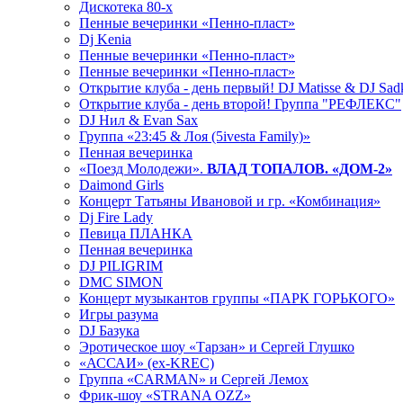
Дискотека 80-х
Пенные вечеринки «Пенно-пласт»
Dj Kenia
Пенные вечеринки «Пенно-пласт»
Пенные вечеринки «Пенно-пласт»
Открытие клуба - день первый! DJ Matisse & DJ Sad
Открытие клуба - день второй! Группа "РЕФЛЕКС"
DJ Нил & Evan Sax
Группа «23:45 & Лоя (5ivesta Family)»
Пенная вечеринка
«Поезд Молодежи».
ВЛАД ТОПАЛОВ. «ДОМ-2»
Daimond Girls
Концерт Татьяны Ивановой и гр. «Комбинация»
Dj Fire Lady
Певица ПЛАНКА
Пенная вечеринка
DJ PILIGRIM
DMC SIMON
Концерт музыкантов группы «ПАРК ГОРЬКОГО»
Игры разума
DJ Базука
Эротическое шоу «Тарзан» и Сергей Глушко
«АССАИ» (ex-KREC)
Группа «CARMAN» и Сергей Лемох
Фрик-шоу «STRANA OZZ»