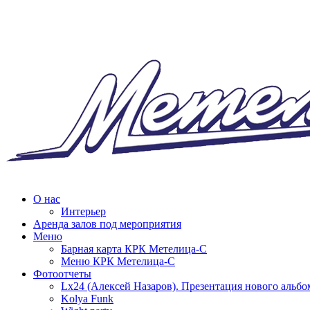
О нас
Интерьер
Аренда залов под мероприятия
Меню
Барная карта КРК Метелица-С
Меню КРК Метелица-С
Фотоотчеты
Lx24 (Алексей Назаров). Презентация нового альбо
Kolya Funk