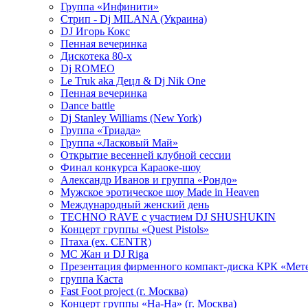
Группа «Инфинити»
Стрип - Dj MILANA (Украина)
DJ Игорь Кокс
Пенная вечеринка
Дискотека 80-х
Dj ROMEO
Le Truk aka Децл & Dj Nik One
Пенная вечеринка
Dance battle
Dj Stanley Williams (New York)
Группа «Триада»
Группа «Ласковый Май»
Открытие весенней клубной сессии
Финал конкурса Караоке-шоу
Александр Иванов и группа «Рондо»
Мужское эротическое шоу Made in Heaven
Международный женский день
TECHNO RAVE с участием DJ SHUSHUKIN
Концерт группы «Quest Pistols»
Птаха (ex. CENTR)
МС Жан и DJ Riga
Презентация фирменного компакт-диска КРК «Мет
группа Каста
Fast Foot project (г. Москва)
Концерт группы «На-На» (г. Москва)