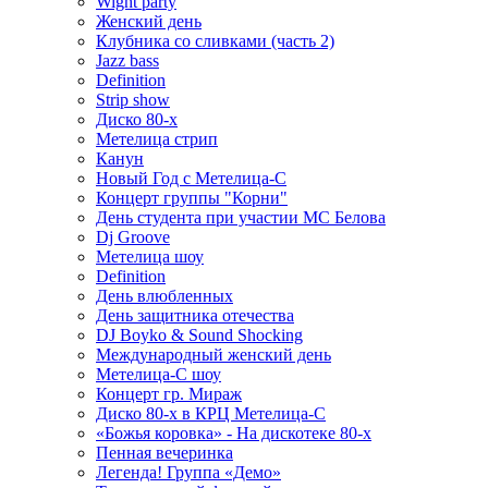
Wight party
Женский день
Клубника со сливками (часть 2)
Jazz bass
Definition
Strip show
Диско 80-х
Метелица стрип
Канун
Новый Год с Метелица-С
Концерт группы "Корни"
День студента при участии МС Белова
Dj Groove
Метелица шоу
Definition
День влюбленных
День защитника отечества
DJ Boyko & Sound Shocking
Международный женский день
Метелица-С шоу
Концерт гр. Мираж
Диско 80-х в КРЦ Метелица-С
«Божья коровка» - На дискотеке 80-х
Пенная вечеринка
Легенда! Группа «Демо»