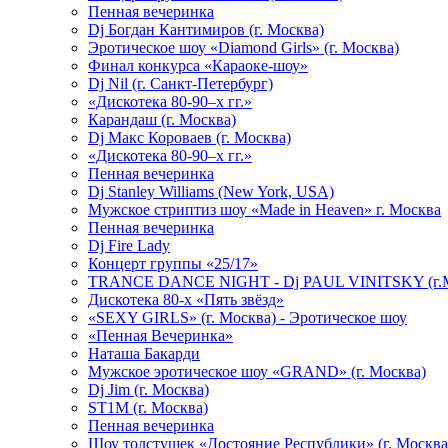
Пенная вечеринка
Dj Богдан Кантимиров (г. Москва)
Эротическое шоу «Diamond Girls» (г. Москва)
Финал конкурса «Караоке-шоу»
Dj Nil (г. Санкт-Петербург)
«Дискотека 80-90–х гг.»
Карандаш (г. Москва)
Dj Макс Короваев (г. Москва)
«Дискотека 80-90–х гг.»
Пенная вечеринка
Dj Stanley Williams (New York, USA)
Мужское стриптиз шоу «Made in Heaven» г. Москва
Пенная вечеринка
Dj Fire Lady
Концерт группы «25/17»
TRANCE DANCE NIGHT - Dj PAUL VINITSKY (г.М
Дискотека 80-х «Пять звёзд»
«SEXY GIRLS» (г. Москва) - Эротическое шоу
«Пенная Вечеринка»
Hаташа Бакарди
Мужское эротическое шоу «GRAND» (г. Москва)
Dj Jim (г. Москва)
ST1M (г. Москва)
Пенная вечеринка
Шоу толстушек «Достояние Республики» (г. Москва