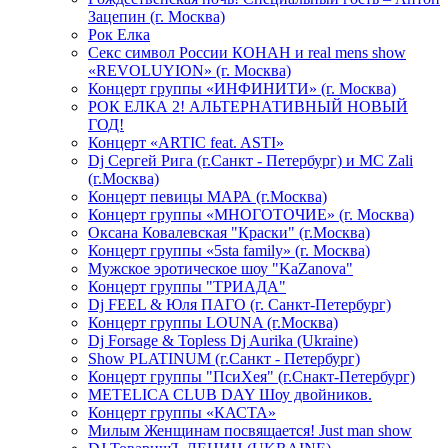
Зацепин (г. Москва)
Рок Елка
Секс символ России КОНАН и real mens show
«REVOLUYION» (г. Москва)
Концерт группы «ИНФИНИТИ» (г. Москва)
РОК ЕЛКА 2! АЛЬТЕРНАТИВНЫЙ НОВЫЙ
ГОД!
Концерт «ARTIC feat. ASTI»
Dj Сергей Рига (г.Санкт - Петербург) и MC Zali
(г.Москва)
Концерт певицы МАРА (г.Москва)
Концерт группы «МНОГОТОЧИЕ» (г. Москва)
Оксана Ковалевская "Краски" (г.Москва)
Концерт группы «5sta family» (г. Москва)
Мужское эротическое шоу "KaZanova"
Концерт группы "ТРИАДА"
Dj FEEL & Юля ПАГО (г. Санкт-Петербург)
Концерт группы LOUNA (г.Москва)
Dj Forsage & Topless Dj Aurika (Ukraine)
Show PLATINUM (г.Санкт - Петербург)
Концерт группы "ПсиХея" (г.Снакт-Петербург)
METELICA CLUB DAY Шоу двойников.
Концерт группы «КАСТА»
Милым Женщинам посвящается! Just man show