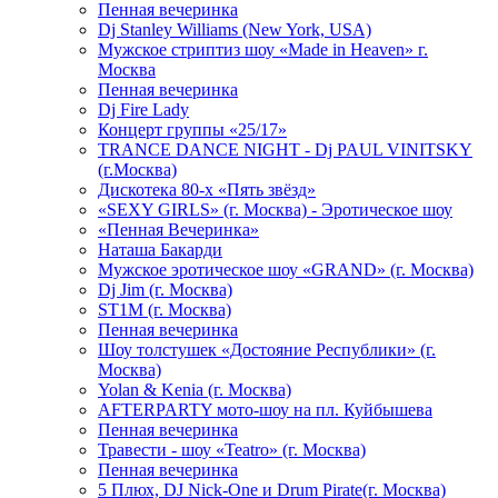
Пенная вечеринка
Dj Stanley Williams (New York, USA)
Мужское стриптиз шоу «Made in Heaven» г.
Москва
Пенная вечеринка
Dj Fire Lady
Концерт группы «25/17»
TRANCE DANCE NIGHT - Dj PAUL VINITSKY
(г.Москва)
Дискотека 80-х «Пять звёзд»
«SEXY GIRLS» (г. Москва) - Эротическое шоу
«Пенная Вечеринка»
Hаташа Бакарди
Мужское эротическое шоу «GRAND» (г. Москва)
Dj Jim (г. Москва)
ST1M (г. Москва)
Пенная вечеринка
Шоу толстушек «Достояние Республики» (г.
Москва)
Yolan & Kenia (г. Москва)
AFTERPARTY мото-шоу на пл. Куйбышева
Пенная вечеринка
Травести - шоу «Teatro» (г. Москва)
Пенная вечеринка
5 Плюх, DJ Nick-One и Drum Pirate(г. Москва)