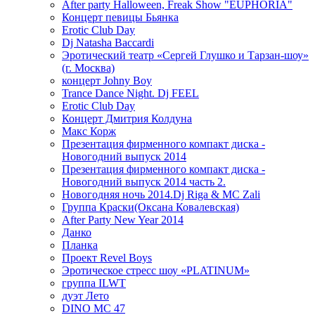
After party Halloween, Freak Show "EUPHORIA"
Концерт певицы Бьянка
Erotic Club Day
Dj Natasha Baccardi
Эротический театр «Сергей Глушко и Тарзан-шоу»
(г. Москва)
концерт Johny Boy
Trance Dance Night. Dj FEEL
Erotic Club Day
Концерт Дмитрия Колдуна
Макс Корж
Презентация фирменного компакт диска -
Новогодний выпуск 2014
Презентация фирменного компакт диска -
Новогодний выпуск 2014 часть 2.
Новогодняя ночь 2014.Dj Riga & MC Zali
Группа Краски(Оксана Ковалевская)
After Party New Year 2014
Данко
Планка
Проект Revel Boys
Эротическое стресс шоу «PLATINUM»
группа ILWT
дуэт Лето
DINO MC 47