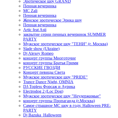
Эротическое шоу GRAND
Пенная вечеринка
MC Zali
Пенная вечеринка
Женское эротическое Эрика шоу
Пенная вечеринка
Artic feat Asti
закрытие серии пенных вечеринок SUMMER
PARTY
Мужское эротическое шоу "ТЕНИ" (г. Москва)
Slade show (Ukraine)
Dj Alexey Romeo
концерт группы Многоточие
концерт группы Братья Гримм
РУССКИЕ ГВОЗДИ
Концерт певицы Света
Мужское эротическое шоу "PRIDE"
Trance Dance Night, OMNIA
DJ-Topless Форсаж и Аурика
Electrodog 2 (Loc Dog)
Мужское эротическое шоу "Неудержимые"
концерт группы Пропаганда (г.Москва)
Самое страшное МС шоу в году. Halloween PRE-
PARTY
Dj Bazuka_Halloween