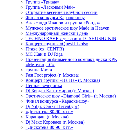
Группа «Триада»
Группа «Ласковый Май»
Открытие весенней клубной сессии
Финал конкурса Караоке-шоу
Александр Иванов и группа «Рондо»
Мужское эротическое шоу Made in Heaven
Международный женский день
TECHNO RAVE с участием DJ SHUSHUKIN
Концерт группы «Quest Pistols»
Птаха (ex. CENTR)
МС Жан и DJ Riga
Презентация фирменного компакт-диска КРК
«Метелица-С»
группа Каста
Fast Foot project (г. Москва)
Концерт группы «На-На» (г. Москва)
Пенная вечеринка
Dj Богдан Кантимиров (г. Москва)
Эротическое шоу «Diamond Girls» (г. Москва)
Финал конкурса «Караоке-шоу»
Dj Nil (г. Санкт-Петербург)
«Дискотека 80-90–х гг.»
Карандаш (г. Москва)
Dj Макс Короваев (г. Москва)
«Дискотека 80-90–х гг.»