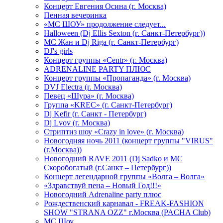
Концерт Евгения Осина (г. Москва)
Пенная вечеринка
«МС ШОУ» продолжение следует...
Halloween (Dj Ellis Sexton (г. Санкт-Петербург))
МС Жан и Dj Riga (г. Санкт-Петербург)
DJ's girls
Концерт группы «Centr» (г. Москва)
ADRENALINE PARTY ПЛЮС
Концерт группы «Пропаганда» (г. Москва)
DVJ Electra (г. Москва)
Певец «Шура» (г. Москва)
Группа «KREC» (г. Санкт-Петербург)
Dj Kefir (г. Санкт - Петербург)
Dj Lvov (г. Москва)
Стриптиз шоу «Crazy in love» (г. Москва)
Новогодняя ночь 2011 (концерт группы "VIRUS"
(г.Москва))
Новогодний RAVE 2011 (Dj Sadko и MC
Скоробогатый (г.Санкт – Петербург))
Концерт легендарной группы «Волга – Волга»
«Здравствуй пена – Новый Год!!!»
Новогодний Adrenaline party плюс
Рождественский карнавал - FREAK-FASHION
SHOW "STRANA OZZ" г.Москва (PACHA Club)
MC Шоу