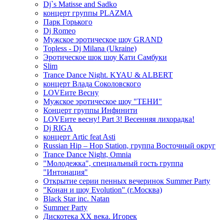
Dj`s Matisse and Sadko
концерт группы PLAZMA
Парк Горького
Dj Romeo
Мужское эротическое шоу GRAND
Topless - Dj Milana (Ukraine)
Эротическое шок шоу Кати Самбуки
Slim
Trance Dance Night. KYAU & ALBERT
концерт Влада Соколовского
LOVEите Весну
Мужское эротическое шоу "ТЕНИ"
Концерт группы Инфинити
LOVEите весну! Part 3! Весенняя лихорадка!
Dj RIGA
концерт Artic feat Asti
Russian Hip – Hop Station, группа Восточный округ
Trance Dance Night, Omnia
"Молодежка", специальный гость группа
"Интонация"
Открытие серии пенных вечеринок Summer Party
"Конан и шоу Evolution" (г.Москва)
Black Star inc. Natan
Summer Party
Дискотека ХХ века. Игорек