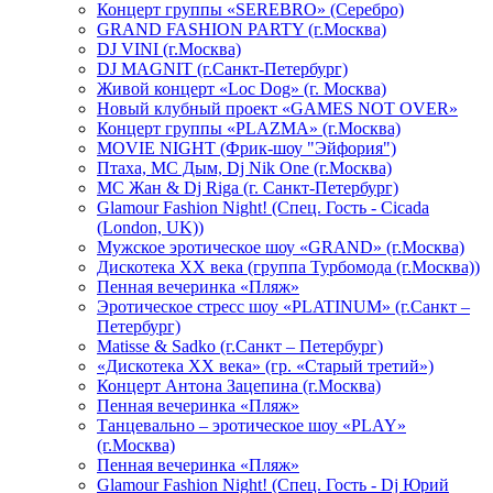
Концерт группы «SEREBRO» (Серебро)
GRAND FASHION PARTY (г.Москва)
DJ VINI (г.Москва)
DJ MAGNIT (г.Санкт-Петербург)
Живой концерт «Loc Dog» (г. Москва)
Новый клубный проект «GAMES NOT OVER»
Концерт группы «PLAZMA» (г.Москва)
MOVIE NIGHT (Фрик-шоу "Эйфория")
Птаха, МС Дым, Dj Nik One (г.Москва)
МС Жан & Dj Riga (г. Санкт-Петербург)
Glamour Fashion Night! (Спец. Гость - Cicada
(London, UK))
Мужское эротическое шоу «GRAND» (г.Москва)
Дискотека XX века (группа Турбомода (г.Москва))
Пенная вечеринка «Пляж»
Эротическое стресс шоу «PLATINUM» (г.Санкт –
Петербург)
Matisse & Sadko (г.Санкт – Петербург)
«Дискотека ХХ века» (гр. «Старый третий»)
Концерт Антона Зацепина (г.Москва)
Пенная вечеринка «Пляж»
Танцевально – эротическое шоу «PLAY»
(г.Москва)
Пенная вечеринка «Пляж»
Glamour Fashion Night! (Спец. Гость - Dj Юрий