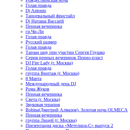
Рождественская ночь
Голая правда
Dj Antonio
Танцевальный фристайл
Dj Наташа Baccardi
Пенная вечеринка
гр.Чи-Ли
Голая правда
Русский размер
Голая правда
Тарзан шоу при участии Сергея Глушко
Серия пенных вечеринок Пенно-пласт
DJ Fire Lady (г. Москва)
Голая правда
группа Винтаж (г. Москва)
8 Марта
Международный день DJ
Рома Жуков
Пенная вечеринка
Света (г. Москва)
Звуковая терапия
Bobina(Дмитрий Алмазов). Золотая ночь OLMECA
Пенная вечеринка
группа Лицей (г. Москва)
Презентация диска «Метелица-С» выпуск 2