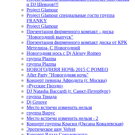
и DJ Шевцов!!!
Project Glamour
Project Glamour специальные гости группа
FRANKY
Project Glamour
Презентация фирменного компакт - диска
"Новогодний выпуск"
Презентация фирменного компакт диска от КРК
Метелица- С Новогодний
Новогодняя нось с Dj Alexey Romeo
группа Plazma
группа Plazma
НОВОГОДНЯЯ НОЧЬ 2015 C РОМЕО
After Party "Новогодняя ночь"
Концерт певицы Афродита (г. Москва)
«Русские Гвозди»
DJ Natasha Baccardi (г. Санкт-Петербург)
группа Триада
Dj Groove
Место встречи изменить нельзя
группа Вирус
Место встречи изменить нельзя - 2
Концерт группы Краски (Оксана Ковалевская)
Эротическое шоу Velvet
Концерт Влада Соколовского