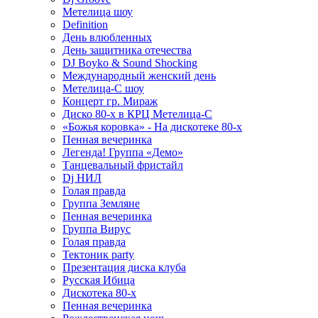
Метелица шоу
Definition
День влюбленных
День защитника отечества
DJ Boyko & Sound Shocking
Международный женский день
Метелица-С шоу
Концерт гр. Мираж
Диско 80-х в КРЦ Метелица-С
«Божья коровка» - На дискотеке 80-х
Пенная вечеринка
Легенда! Группа «Демо»
Танцевальный фристайл
Dj НИЛ
Голая правда
Группа Земляне
Пенная вечеринка
Группа Вирус
Голая правда
Тектоник party
Презентация диска клуба
Русская Ибица
Дискотека 80-х
Пенная вечеринка