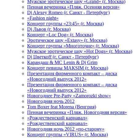
Мужское эротическое шоу «Grand» (г. Москва)
Пенная вечеринка «Пляж. Осенняя версия»
Dj Alexey Romeo (г. Санкт - Петербург)
«Fashion night»
Концерт группы «23:45» (г. Москва)
Dj Львов (г. Москва)
Концерт «Loc Dog» (г. Москва)
Эротическое шоу «Extasy» (г. Москва)
Концерт группы «Многоточие» (г. Москва)
Мужское эротическое шоу «Hot Dogs» (г. Москва)
Dj Цветкоff (г. Санкт - Петербург)
Карандаш & МС Lenin & Dj Grim
Концерт певицы МАКSIМ (г. Москва)
Презентация фирменного компакт – диска
«Новогодний выпуск 2012»
Презентация фирменного компакт – диска
«Новогодний выпуск 2012»
Новогоднее Pre-Party «Zamorozki show»
Новогодняя ночь 2012
Tom Boxer feat Morena (Венгрия)
Пенная вечеринка «Пляж. Новогодняя версия»
«Рождественский карнавал»
«Рождественский карнавал»
Новогодняя ночь 2012 «по-старому»
Концерт группы «VIRUS» (г. Москва)