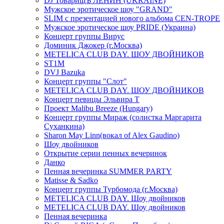
DJ ТоварищЪ ЛЕНИН (UKRAINE)
Мужское эротическое шоу "GRAND"
SLIM с презентацией нового альбома CEN-TROPE
Мужское эротическое шоу PRIDE (Украина)
Концерт группы Вирус
Доминик Джокер (г.Москва)
METELICA CLUB DAY. ШОУ ДВОЙНИКОВ
ST1M
DVJ Bazuka
Концерт группы "Слот"
METELICA CLUB DAY. ШОУ ДВОЙНИКОВ
Концерт певицы Эльвира Т
Проект Malibu Breeze (Hungary)
Концерт группы Мираж (солистка Маргарита
Суханкина)
Sharon May Linn(вокал of Alex Gaudino)
Шоу двойников
Открытие серии пенных вечеринок
Данко
Пенная вечеринка SUMMER PARTY
Matisse & Sadko
Концерт группы Турбомода (г.Москва)
METELICA CLUB DAY. Шоу двойников
METELICA CLUB DAY. Шоу двойников
Пенная вечеринка