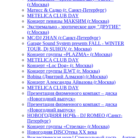
(г.Москва)
Матисс & Садко (г. Санкт-Петербург)
METELICA CLUB DAY
Концерт певицы МАКSИМ (г.Москва)
Экстремально - эротическое шоу "ДРУГИЕ"
(г.Москва)
МС/DJ ZHAN (г.Санкт-Петербург)
Garage Sound System presents FALL - WINTER
TOUR, Dj SUHOV (г. Москва)
Концерт группы «PLAZMA» (г.Москва)
METELICA CLUB DAY
Концерт «Loc Dog» (г. Москва)
Концерт группы ILWT (г. Москва)
Bobina (Дмитрий Алмазов) (г.Москва)
Концерт Александра Айвазова (г.Москва)
METELICA CLUB DAY
Презентация фирменного компакт – диска
«Новогодний выпуск»
Презентация фирменного компакт – диска
«Новогодний выпуск»
НОВОГОДНЯЯ НОЧЬ - DJ ROMEO (Санкт-
Петербург)
Концерт группы «Стрелки» (г.Москва)
Новогодняя DISCOтека ХХ века
Рождественская ночь! Специальный гость – Антон