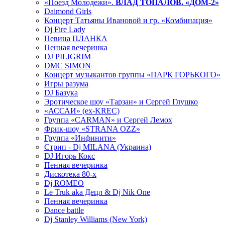
«Поезд Молодежи».
ВЛАД ТОПАЛОВ. «ДОМ-2»
Daimond Girls
Концерт Татьяны Ивановой и гр. «Комбинация»
Dj Fire Lady
Певица ПЛАНКА
Пенная вечеринка
DJ PILIGRIM
DMC SIMON
Концерт музыкантов группы «ПАРК ГОРЬКОГО»
Игры разума
DJ Базука
Эротическое шоу «Тарзан» и Сергей Глушко
«АССАИ» (ex-KREC)
Группа «CARMAN» и Сергей Лемох
Фрик-шоу «STRANA OZZ»
Группа «Инфинити»
Стрип - Dj MILANA (Украина)
DJ Игорь Кокс
Пенная вечеринка
Дискотека 80-х
Dj ROMEO
Le Truk aka Децл & Dj Nik One
Пенная вечеринка
Dance battle
Dj Stanley Williams (New York)