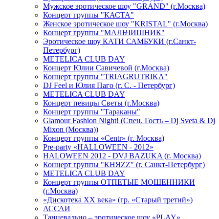
Мужское эротическое шоу "GRAND" (г.Москва)
Концерт группы "КАСТА"
Женское эротическое шоу "KRISTAL" (г.Москва)
Концерт группы "МАЛЬЧИШНИК"
Эротическое шоу КАТИ САМБУКИ (г.Санкт-
Петербург)
METELICA CLUB DAY
Концерт Юлии Савичевой (г.Москва)
Концерт группы "TRIAGRUTRIKA"
DJ Feel и Юлия Паго (г. С. - Петербург)
METELICA CLUB DAY
Концерт певицы Светы (г.Москва)
Концерт группы "Тараканы"
Glamour Fashion Night! (Спец. Гость – Dj Sveta & Dj
Mixon (Москва))
Концерт группы «Centr» (г. Москва)
Pre-party «HALLOWEEN - 2012»
HALOWEEN 2012 - DVJ BAZUKA (г. Москва)
Концерт группы "КНЯZZ" (г. Санкт-Петербург)
METELICA CLUB DAY
Концерт группы ОТПЕТЫЕ МОШЕННИКИ
(г.Москва)
«Дискотека ХХ века» (гр. «Старый третий»)
АССАИ
Танцевально – эротическое шоу «PLAY»