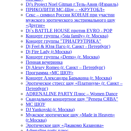
Dj's Project Noel Gitman г.Тель-Авив (Израиль)
ПРИКОЛИТИ МС-Шоу – «КРУТОБЛ»
Секс – символ России КОНАН при участии
мужского эротического экстримального шоу
«Другие»
Dj`s BATTLE HOUSE против EVRO - POP
Концерт группы «5sta family» (г. Москва)
Концерт группы "ТРИАГРУТРИКА"
Dj Feel & Юля Паго (г. Санкт - Петербург)
Dj Fire Lady (г.Москва)
Концерт группы «Demo» (г. Москва)
Пенная вечеринка
Dj Alexey Romeo (г. Санкт – Петербург)
Программа «МС ШОУ»
Концерт Александра Барыкина (г. Москва)
Эротическое стресс шоу «Платинум» (г. Санкт –
Петербург)
ADRENALINE PARTY Плюс – Women Dance
Скандальное концертное шоу "Репера СЯВА"
МС ШОУ
DJ Yankovski (г. Москва)
Мужское эротическое шоу «Made in Heaven»
(г.Москва)
Эротическое шоу «Джакомо Казанова»
Adrenaline party плюс