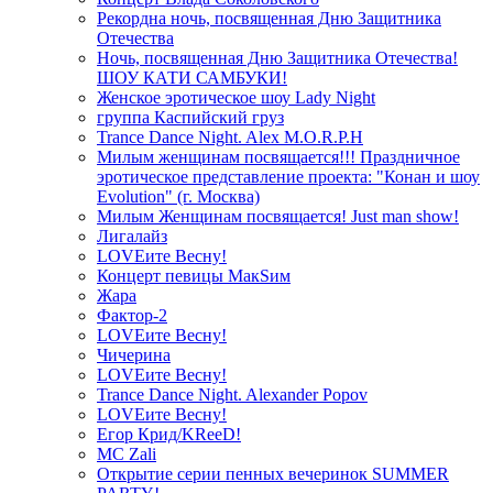
Рекордна ночь, посвященная Дню Защитника
Отечества
Ночь, посвященная Дню Защитника Отечества!
ШОУ КАТИ САМБУКИ!
Женское эротическое шоу Lady Night
группа Каспийский груз
Trance Dance Night. Alex M.O.R.P.H
Милым женщинам посвящается!!! Праздничное
эротическое представление проекта: "Конан и шоу
Evolution" (г. Москва)
Милым Женщинам посвящается! Just man show!
Лигалайз
LOVEите Весну!
Концерт певицы МакSим
Жара
Фактор-2
LOVEите Весну!
Чичерина
LOVEите Весну!
Trance Dance Night. Alexander Popov
LOVEите Весну!
Егор Крид/KReeD!
MC Zali
Открытие серии пенных вечеринок SUMMER