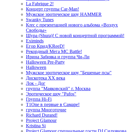
La Fabrique 2!
Концерт группы Car-Man!
Мужское эротическое шоу HAMMER
Swanky Tunes
Krec с презентацией нового альбома «Воздух
Свободы»
Шура (Shura)! С новой концертной программой!
Eximinds
Егор Крид/KReeD!
Рекордный Мега МС Battle!
Ирина Забияка и группа Чи-Ли
Halloween Pre-Party
Halloween
Мужское эротическое шоу "Бешеные псы"
Дискотека ХХ века
Лок - Дог
группа "Маяковский" г. Москва
Эротическое шоу "Pafos"
Группа Hi-Fi
T1One в первые в Самаре!
группа Многоточие
Richard Durand!
Project Glamour
Kristina Si
Project Glamour специальные гости DJ Силуянова