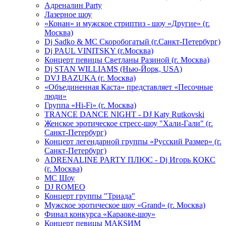
Адреналин Party
Лазерное шоу
«Конан» и мужское стриптиз - шоу «Другие» (г.
Москва)
Dj Sadko & МС Скоробогатый (г.Санкт-Петербург)
Dj PAUL VINITSKY (г.Москва)
Концерт певицы Светланы Разиной (г. Москва)
Dj STAN WILLIAMS (Нью-Йорк, USA)
DVJ BAZUKA (г. Москва)
«Объединенная Каста» представляет «Песочные
люди»
Группа «Hi-Fi» (г. Москва)
TRANCE DANCE NIGHT - DJ Katy Rutkovski
Женское эротическое стресс-шоу "Хали-Гали" (г.
Санкт-Петербург)
Концерт легендарной группы «Русский Размер» (г.
Санкт-Петербург)
ADRENALINE PARTY ПЛЮС - Dj Игорь КОКС
(г. Москва)
MC Шоу
DJ ROMEO
Концерт группы "Триада"
Мужское эротическое шоу «Grand» (г. Москва)
Финал конкурса «Караоке-шоу»
Концерт певицы МАКSИМ