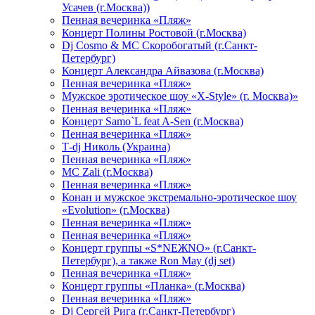
Усачев (г.Москва))
Пенная вечеринка «Пляж»
Концерт Полины Ростовой (г.Москва)
Dj Cosmo & МС Скоробогатый (г.Санкт-
Петербург)
Концерт Александра Айвазова (г.Москва)
Пенная вечеринка «Пляж»
Мужское эротическое шоу «X-Style» (г. Москва)»
Пенная вечеринка «Пляж»
Концерт Samo`L feat A-Sen (г.Москва)
Пенная вечеринка «Пляж»
Т-dj Николь (Украина)
Пенная вечеринка «Пляж»
МС Zali (г.Москва)
Пенная вечеринка «Пляж»
Конан и мужское экстремально-эротическое шоу
«Evolution» (г.Москва)
Пенная вечеринка «Пляж»
Пенная вечеринка «Пляж»
Концерт группы «S*NEЖNO» (г.Санкт-
Петербург), а также Ron May (dj set)
Пенная вечеринка «Пляж»
Концерт группы «Планка» (г.Москва)
Пенная вечеринка «Пляж»
Dj Сергей Рига (г.Санкт-Петербург)