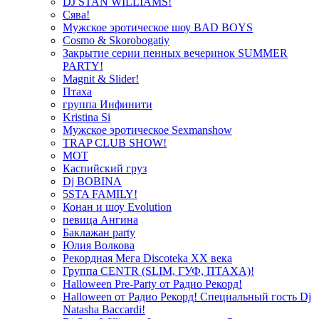
DJ STAN WILLIAMS!
Сява!
Мужское эротическое шоу BAD BOYS
Cosmo & Skorobogatiy
Закрытие серии пенных вечеринок SUMMER
PARTY!
Magnit & Slider!
Птаха
группа Инфинити
Kristina Si
Мужское эротическое Sexmanshow
TRAP CLUB SHOW!
МОТ
Каспийский груз
Dj BOBINA
5STA FAMILY!
Конан и шоу Evolution
певица Ангина
Баклажан party
Юлия Волкова
Рекордная Мега Discoteka XX века
Группа CENTR (SLIM, ГУФ, ПТАХА)!
Halloween Pre-Party от Радио Рекорд!
Halloween от Радио Рекорд! Специальный гость Dj
Natasha Baccardi!