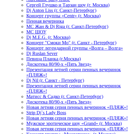
Сергей Глушко и Тарзан шоу (г. Москва)
Dj Anton Liss (г. Санкт-Петербург)
Концерт группы «Centr» (г. Москва)
Пенная вечерника
МС Жан & Dj Riga (г. Санкт-Петербург)
МС ШОУ
Dj M.E.G. (г. Москва)
Концерт "Смоки Мо" (г. Санкт - Петербург)
Концерт легендарной группы «Волга – Волга»
Dj Ruslan Sever
Певица Планка (г.Москва)
Дискотека 80/90-х «Пять Звезд»
Презентация летней серии пенных вечеринок
«ПЛЯЖ»!
Dj Nil (г. Санкт - Петербург)
Презентация летней серии пенных вечеринок
«ПЛЯЖ»!
Матисс & Садко (г. Санкт-Петербург)
Дискотека 80/90-х «Пять Звезд»
Новая летняя серия пенных вечеринок «ПЛЯЖ»!
Strip Dj`s Lady Boss
Новая летняя серия пенных вечеринок «ПЛЯЖ»!
Мужское эротическое шоу «Grand» (г. Москва)
Новая летняя серия пенных вечеринок «ПЛЯЖ»!