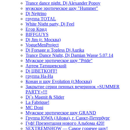
Trance dance night. Dj Alexander Popov
мужское эротическое шоу "Hummer"
Dj Nejtrino
группа TOTAL
White Night party, Dj Feel
Егор Крид
BIFFGUYS
Dj Jim (г. Москва)
VogueMenProject
Dj Forsage и Topless Dj Aurika
Trance Dance Night, Dj Damian Wasse 5.07.14
Мужское эротическое шоу "Pride"
Артем Татищевский
Dj ЦВЕТКOFF!
группа На-На
Конан и шоу Evolution (г.Москва)
Закрытие серии пенных вечеринок «SUMMER
PARTY»!!!
Dj`s Magnit & Slider
La Fabrique!
MC Doni
Мужское эротическое шоу GRAND
Группа IOWA (Айова), г. Санкт-Петербург
Гуф! Презентация нового Альбома 420!
SEXTREMSHOW — Самое горячее шоу!