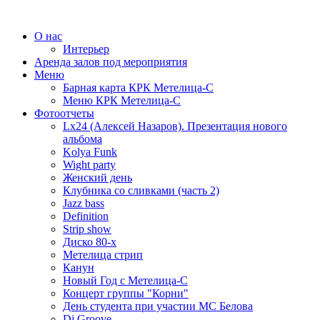
О нас
Интерьер
Аренда залов под мероприятия
Меню
Барная карта КРК Метелица-С
Меню КРК Метелица-С
Фотоотчеты
Lx24 (Алексей Назаров). Презентация нового
альбома
Kolya Funk
Wight party
Женский день
Клубника со сливками (часть 2)
Jazz bass
Definition
Strip show
Диско 80-х
Метелица стрип
Канун
Новый Год с Метелица-С
Концерт группы "Корни"
День студента при участии МС Белова
Dj Groove