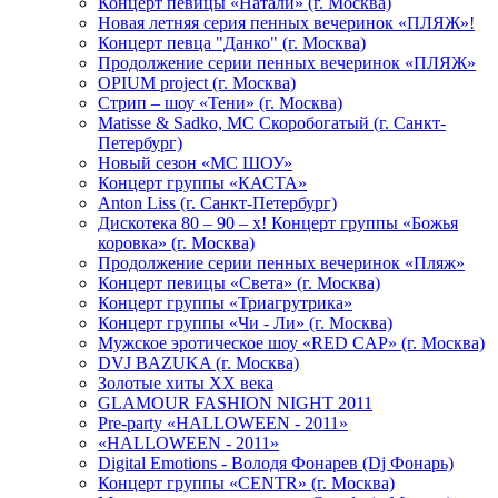
Концерт певицы «Натали» (г. Москва)
Новая летняя серия пенных вечеринок «ПЛЯЖ»!
Концерт певца "Данко" (г. Москва)
Продолжение серии пенных вечеринок «ПЛЯЖ»
OPIUM project (г. Москва)
Стрип – шоу «Тени» (г. Москва)
Matissе & Sadko, MC Скоробогатый (г. Санкт-
Петербург)
Новый сезон «МС ШОУ»
Концерт группы «КАСТА»
Anton Liss (г. Санкт-Петербург)
Дискотека 80 – 90 – х! Концерт группы «Божья
коровка» (г. Москва)
Продолжение серии пенных вечеринок «Пляж»
Концерт певицы «Света» (г. Москва)
Концерт группы «Триагрутрика»
Концерт группы «Чи - Ли» (г. Москва)
Мужское эротическое шоу «RED CAP» (г. Москва)
DVJ BAZUKA (г. Москва)
Золотые хиты XX века
GLAMOUR FASHION NIGHT 2011
Pre-party «HALLOWEEN - 2011»
«HALLOWEEN - 2011»
Digital Emotions - Володя Фонарев (Dj Фонарь)
Концерт группы «CENTR» (г. Москва)