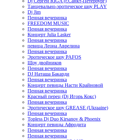
Dj Сергей RIGA (г.Санкт-Петербург)
Танцевально-эротическое шоу PLAY
Dj Jim
Пенная вечеринка
FREEDOM MUSIC
Пенная вечеринка
Концерт Julia Lasker
Пенная вечеринка
певица Леона Аврелина
Пенная вечеринка
Эротическое шоу PAFOS
Шоу двойников
Пенная вечеринка
DJ Наташа Бакарди
Пенная вечеринка
Концерт певицы Насти Крайновой
Пенная вечеринка
Красный перец (Dj Игорь Кокс)
Пенная вечеринка
Эротическое шоу GREASE (Ukraaine)
Пенная вечеринка
Topless Dj Duo Kirsanov & Phoenix
Концерт певицы Афродита
Пенная вечеринка
Пенная вечеринка