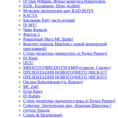
Dj Stan Williams. Финал конкурса Рекордсмен.
KDK: Kavabanga, Depo, Kolibri!
Мужское эротическое шоу BAD BOYS
КАСТА
Баклажан Party часть вторая!
Dj MY!
Чаян Фамали
Фактор 2
Рекордный Мега МС Battle!
Концерт певицы МакSим с новой концертной
программой!
Супер дискотека девяностых от Радио Рекорд!
Dj Riga!
ЦЕХ!
МНОГОТОЧИЕ/DOTSFAM(Руставели, Санчес)
ПРЕЗЕНТАЦИЯ НОВОГОДНЕГО ДИСКА!!!
ПРЕЗЕНТАЦИЯ НОВОГОДНЕГО ДИСКА!!!
Оксана Ковалевская (гр. Краски)
MC Zali!
Егор Крид
Dj Rublev
Супер дискотека двадцатого века от Радио Рекорд!
Событие: Эротическое шоу «Красная Шапочка»!
группа Триада
Cosmo & Skorobogatiy