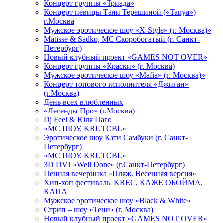
Концерт группы «Триада»
Концерт певицы Тани Терешиной («Tanya»)
г.Москва
Мужское эротическое шоу «X-Style» (г. Москва)»
Matissе & Sadko, MC Скоробогатый (г. Санкт-
Петербург)
Новый клубный проект «GAMES NOT OVER»
Концерт группы «Краски» (г. Москва)
Мужское эротическое шоу «Mafia» (г. Москва)»
Концерт топового исполнителя «Джиган»
(г.Москва)
День всех влюбленных
«Легенды Про» (г.Москва)
Dj Feel & Юля Паго
«МС ШОУ. KRUTOBL»
Эротическое шоу Кати Самбуки (г. Санкт-
Петербург)
«МС ШОУ. KRUTOBL»
3D DVJ «Well Done» (г.Санкт-Петербург)
Пенная вечеринка «Пляж. Весенняя версия»
Хип-хоп фестиваль: KREC, КАЖЕ ОБОЙМА,
КАПА
Мужское эротическое шоу «Black & White»
Стрип – шоу «Тени» (г. Москва)
Новый клубный проект «GAMES NOT OVER»