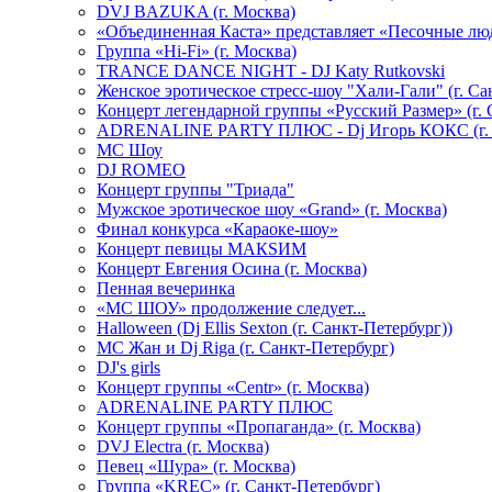
DVJ BAZUKA (г. Москва)
«Объединенная Каста» представляет «Песочные лю
Группа «Hi-Fi» (г. Москва)
TRANCE DANCE NIGHT - DJ Katy Rutkovski
Женское эротическое стресс-шоу "Хали-Гали" (г. Са
Концерт легендарной группы «Русский Размер» (г. 
ADRENALINE PARTY ПЛЮС - Dj Игорь КОКС (г. 
MC Шоу
DJ ROMEO
Концерт группы "Триада"
Мужское эротическое шоу «Grand» (г. Москва)
Финал конкурса «Караоке-шоу»
Концерт певицы МАКSИМ
Концерт Евгения Осина (г. Москва)
Пенная вечеринка
«МС ШОУ» продолжение следует...
Halloween (Dj Ellis Sexton (г. Санкт-Петербург))
МС Жан и Dj Riga (г. Санкт-Петербург)
DJ's girls
Концерт группы «Centr» (г. Москва)
ADRENALINE PARTY ПЛЮС
Концерт группы «Пропаганда» (г. Москва)
DVJ Electra (г. Москва)
Певец «Шура» (г. Москва)
Группа «KREC» (г. Санкт-Петербург)