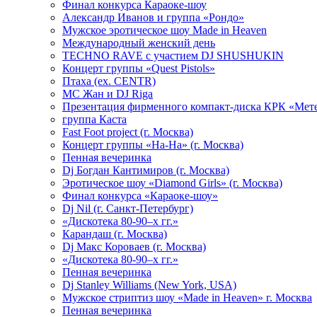
Финал конкурса Караоке-шоу
Александр Иванов и группа «Рондо»
Мужское эротическое шоу Made in Heaven
Международный женский день
TECHNO RAVE с участием DJ SHUSHUKIN
Концерт группы «Quest Pistols»
Птаха (ex. CENTR)
МС Жан и DJ Riga
Презентация фирменного компакт-диска КРК «Мет
группа Каста
Fast Foot project (г. Москва)
Концерт группы «На-На» (г. Москва)
Пенная вечеринка
Dj Богдан Кантимиров (г. Москва)
Эротическое шоу «Diamond Girls» (г. Москва)
Финал конкурса «Караоке-шоу»
Dj Nil (г. Санкт-Петербург)
«Дискотека 80-90–х гг.»
Карандаш (г. Москва)
Dj Макс Короваев (г. Москва)
«Дискотека 80-90–х гг.»
Пенная вечеринка
Dj Stanley Williams (New York, USA)
Мужское стриптиз шоу «Made in Heaven» г. Москва
Пенная вечеринка