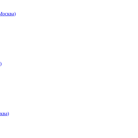
осква)
)
ква)