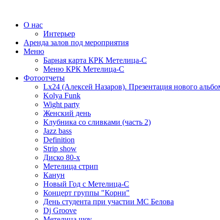
О нас
Интерьер
Аренда залов под мероприятия
Меню
Барная карта КРК Метелица-С
Меню КРК Метелица-С
Фотоотчеты
Lx24 (Алексей Назаров). Презентация нового альбо
Kolya Funk
Wight party
Женский день
Клубника со сливками (часть 2)
Jazz bass
Definition
Strip show
Диско 80-х
Метелица стрип
Канун
Новый Год с Метелица-С
Концерт группы "Корни"
День студента при участии МС Белова
Dj Groove
Метелица шоу