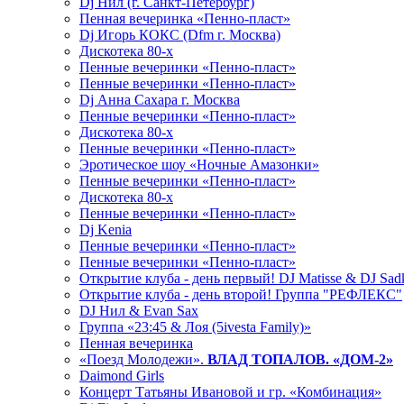
Dj Нил (г. Санкт-Петербург)
Пенная вечеринка «Пенно-пласт»
Dj Игорь КОКС (Dfm г. Москва)
Дискотека 80-х
Пенные вечеринки «Пенно-пласт»
Пенные вечеринки «Пенно-пласт»
Dj Анна Сахара г. Москва
Пенные вечеринки «Пенно-пласт»
Дискотека 80-х
Пенные вечеринки «Пенно-пласт»
Эротическое шоу «Ночные Амазонки»
Пенные вечеринки «Пенно-пласт»
Дискотека 80-х
Пенные вечеринки «Пенно-пласт»
Dj Kenia
Пенные вечеринки «Пенно-пласт»
Пенные вечеринки «Пенно-пласт»
Открытие клуба - день первый! DJ Matisse & DJ Sad
Открытие клуба - день второй! Группа "РЕФЛЕКС"
DJ Нил & Evan Sax
Группа «23:45 & Лоя (5ivesta Family)»
Пенная вечеринка
«Поезд Молодежи».
ВЛАД ТОПАЛОВ. «ДОМ-2»
Daimond Girls
Концерт Татьяны Ивановой и гр. «Комбинация»