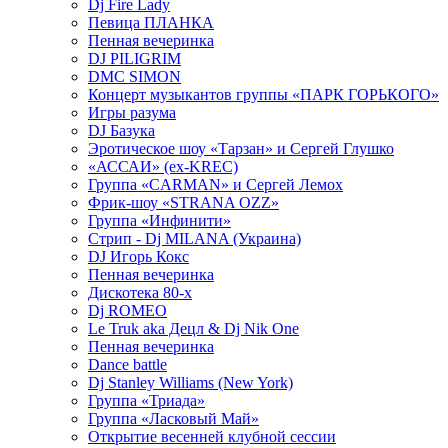
Dj Fire Lady
Певица ПЛАНКА
Пенная вечеринка
DJ PILIGRIM
DMC SIMON
Концерт музыкантов группы «ПАРК ГОРЬКОГО»
Игры разума
DJ Базука
Эротическое шоу «Тарзан» и Сергей Глушко
«АССАИ» (ex-KREC)
Группа «CARMAN» и Сергей Лемох
Фрик-шоу «STRANA OZZ»
Группа «Инфинити»
Стрип - Dj MILANA (Украина)
DJ Игорь Кокс
Пенная вечеринка
Дискотека 80-х
Dj ROMEO
Le Truk aka Децл & Dj Nik One
Пенная вечеринка
Dance battle
Dj Stanley Williams (New York)
Группа «Триада»
Группа «Ласковый Май»
Открытие весенней клубной сессии