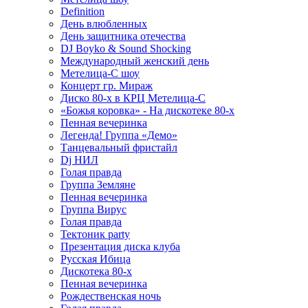
Definition
День влюбленных
День защитника отечества
DJ Boyko & Sound Shocking
Международный женский день
Метелица-С шоу
Концерт гр. Мираж
Диско 80-х в КРЦ Метелица-С
«Божья коровка» - На дискотеке 80-х
Пенная вечеринка
Легенда! Группа «Демо»
Танцевальный фристайл
Dj НИЛ
Голая правда
Группа Земляне
Пенная вечеринка
Группа Вирус
Голая правда
Тектоник party
Презентация диска клуба
Русская Ибица
Дискотека 80-х
Пенная вечеринка
Рождественская ночь