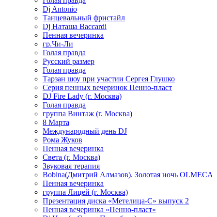
Голая правда
Dj Antonio
Танцевальный фристайл
Dj Наташа Baccardi
Пенная вечеринка
гр.Чи-Ли
Голая правда
Русский размер
Голая правда
Тарзан шоу при участии Сергея Глушко
Серия пенных вечеринок Пенно-пласт
DJ Fire Lady (г. Москва)
Голая правда
группа Винтаж (г. Москва)
8 Марта
Международный день DJ
Рома Жуков
Пенная вечеринка
Света (г. Москва)
Звуковая терапия
Bobina(Дмитрий Алмазов). Золотая ночь OLMECA
Пенная вечеринка
группа Лицей (г. Москва)
Презентация диска «Метелица-С» выпуск 2
Пенная вечеринка «Пенно-пласт»