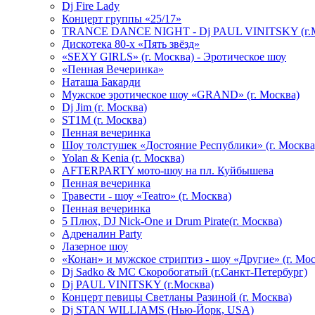
Dj Fire Lady
Концерт группы «25/17»
TRANCE DANCE NIGHT - Dj PAUL VINITSKY (г.М
Дискотека 80-х «Пять звёзд»
«SEXY GIRLS» (г. Москва) - Эротическое шоу
«Пенная Вечеринка»
Hаташа Бакарди
Мужское эротическое шоу «GRAND» (г. Москва)
Dj Jim (г. Москва)
ST1M (г. Москва)
Пенная вечеринка
Шоу толстушек «Достояние Республики» (г. Москва
Yolan & Kenia (г. Москва)
AFTERPARTY мото-шоу на пл. Куйбышева
Пенная вечеринка
Травести - шоу «Teatro» (г. Москва)
Пенная вечеринка
5 Плюх, DJ Nick-One и Drum Pirate(г. Москва)
Адреналин Party
Лазерное шоу
«Конан» и мужское стриптиз - шоу «Другие» (г. Мос
Dj Sadko & МС Скоробогатый (г.Санкт-Петербург)
Dj PAUL VINITSKY (г.Москва)
Концерт певицы Светланы Разиной (г. Москва)
Dj STAN WILLIAMS (Нью-Йорк, USA)