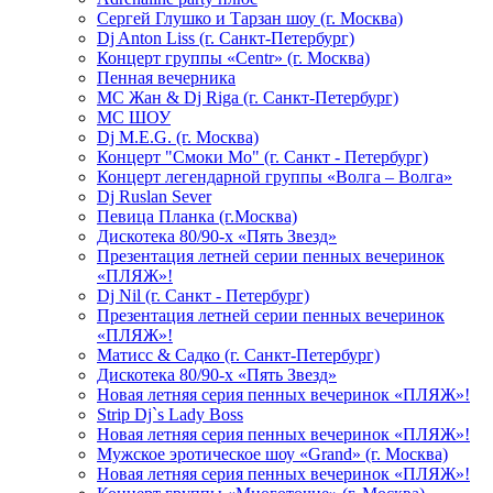
Сергей Глушко и Тарзан шоу (г. Москва)
Dj Anton Liss (г. Санкт-Петербург)
Концерт группы «Centr» (г. Москва)
Пенная вечерника
МС Жан & Dj Riga (г. Санкт-Петербург)
МС ШОУ
Dj M.E.G. (г. Москва)
Концерт "Смоки Мо" (г. Санкт - Петербург)
Концерт легендарной группы «Волга – Волга»
Dj Ruslan Sever
Певица Планка (г.Москва)
Дискотека 80/90-х «Пять Звезд»
Презентация летней серии пенных вечеринок
«ПЛЯЖ»!
Dj Nil (г. Санкт - Петербург)
Презентация летней серии пенных вечеринок
«ПЛЯЖ»!
Матисс & Садко (г. Санкт-Петербург)
Дискотека 80/90-х «Пять Звезд»
Новая летняя серия пенных вечеринок «ПЛЯЖ»!
Strip Dj`s Lady Boss
Новая летняя серия пенных вечеринок «ПЛЯЖ»!
Мужское эротическое шоу «Grand» (г. Москва)
Новая летняя серия пенных вечеринок «ПЛЯЖ»!