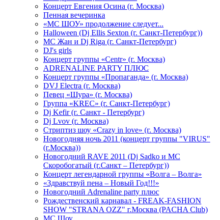
Концерт Евгения Осина (г. Москва)
Пенная вечеринка
«МС ШОУ» продолжение следует...
Halloween (Dj Ellis Sexton (г. Санкт-Петербург))
МС Жан и Dj Riga (г. Санкт-Петербург)
DJ's girls
Концерт группы «Centr» (г. Москва)
ADRENALINE PARTY ПЛЮС
Концерт группы «Пропаганда» (г. Москва)
DVJ Electra (г. Москва)
Певец «Шура» (г. Москва)
Группа «KREC» (г. Санкт-Петербург)
Dj Kefir (г. Санкт - Петербург)
Dj Lvov (г. Москва)
Стриптиз шоу «Crazy in love» (г. Москва)
Новогодняя ночь 2011 (концерт группы "VIRUS"
(г.Москва))
Новогодний RAVE 2011 (Dj Sadko и MC
Скоробогатый (г.Санкт – Петербург))
Концерт легендарной группы «Волга – Волга»
«Здравствуй пена – Новый Год!!!»
Новогодний Adrenaline party плюс
Рождественский карнавал - FREAK-FASHION
SHOW "STRANA OZZ" г.Москва (PACHA Club)
MC Шоу