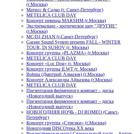
(г.Москва)
Матисс & Садко (г. Санкт-Петербург)
METELICA CLUB DAY
Концерт певицы МАКSИМ (г.Москва)
Экстремально - эротическое шоу "ДРУГИЕ"
(г.Москва)
МС/DJ ZHAN (г.Санкт-Петербург)
Garage Sound System presents FALL - WINTER
TOUR, Dj SUHOV (г. Москва)
Концерт группы «PLAZMA» (г.Москва)
METELICA CLUB DAY
Концерт «Loc Dog» (г. Москва)
Концерт группы ILWT (г. Москва)
Bobina (Дмитрий Алмазов) (г.Москва)
Концерт Александра Айвазова (г.Москва)
METELICA CLUB DAY
Презентация фирменного компакт – диска
«Новогодний выпуск»
Презентация фирменного компакт – диска
«Новогодний выпуск»
НОВОГОДНЯЯ НОЧЬ - DJ ROMEO (Санкт-
Петербург)
Концерт группы «Стрелки» (г.Москва)
Новогодняя DISCOтека ХХ века
Рождественская ночь! Специальный гость – Антон