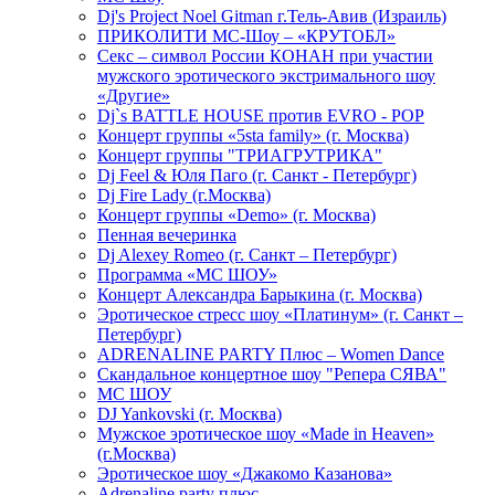
Dj's Project Noel Gitman г.Тель-Авив (Израиль)
ПРИКОЛИТИ МС-Шоу – «КРУТОБЛ»
Секс – символ России КОНАН при участии
мужского эротического экстримального шоу
«Другие»
Dj`s BATTLE HOUSE против EVRO - POP
Концерт группы «5sta family» (г. Москва)
Концерт группы "ТРИАГРУТРИКА"
Dj Feel & Юля Паго (г. Санкт - Петербург)
Dj Fire Lady (г.Москва)
Концерт группы «Demo» (г. Москва)
Пенная вечеринка
Dj Alexey Romeo (г. Санкт – Петербург)
Программа «МС ШОУ»
Концерт Александра Барыкина (г. Москва)
Эротическое стресс шоу «Платинум» (г. Санкт –
Петербург)
ADRENALINE PARTY Плюс – Women Dance
Скандальное концертное шоу "Репера СЯВА"
МС ШОУ
DJ Yankovski (г. Москва)
Мужское эротическое шоу «Made in Heaven»
(г.Москва)
Эротическое шоу «Джакомо Казанова»
Adrenaline party плюс