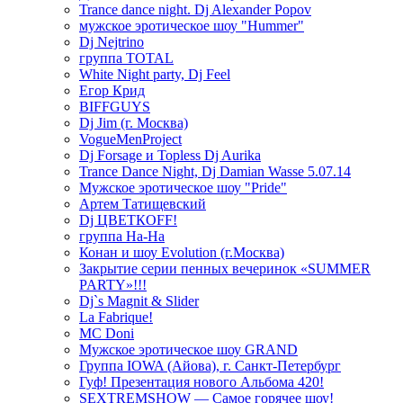
Trance dance night. Dj Alexander Popov
мужское эротическое шоу "Hummer"
Dj Nejtrino
группа TOTAL
White Night party, Dj Feel
Егор Крид
BIFFGUYS
Dj Jim (г. Москва)
VogueMenProject
Dj Forsage и Topless Dj Aurika
Trance Dance Night, Dj Damian Wasse 5.07.14
Мужское эротическое шоу "Pride"
Артем Татищевский
Dj ЦВЕТКOFF!
группа На-На
Конан и шоу Evolution (г.Москва)
Закрытие серии пенных вечеринок «SUMMER
PARTY»!!!
Dj`s Magnit & Slider
La Fabrique!
MC Doni
Мужское эротическое шоу GRAND
Группа IOWA (Айова), г. Санкт-Петербург
Гуф! Презентация нового Альбома 420!
SEXTREMSHOW — Самое горячее шоу!