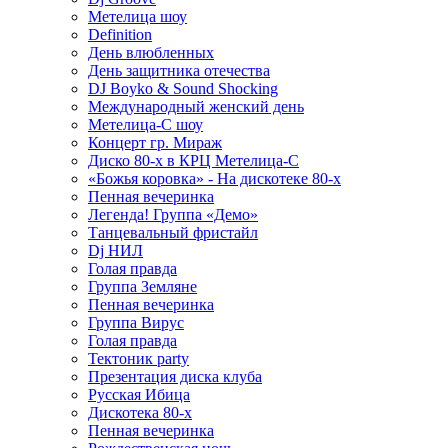
Метелица шоу
Definition
День влюбленных
День защитника отечества
DJ Boyko & Sound Shocking
Международный женский день
Метелица-С шоу
Концерт гр. Мираж
Диско 80-х в КРЦ Метелица-С
«Божья коровка» - На дискотеке 80-х
Пенная вечеринка
Легенда! Группа «Демо»
Танцевальный фристайл
Dj НИЛ
Голая правда
Группа Земляне
Пенная вечеринка
Группа Вирус
Голая правда
Тектоник party
Презентация диска клуба
Русская Ибица
Дискотека 80-х
Пенная вечеринка