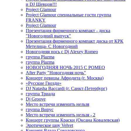
и DJ Шевцов!!!
Project Glamour
Project Glamour специальные гости группа
FRANKY
Project Glamour
Презентация фирменного компакт - диска
"Новогодний выпуск"
Презентация фирменного компакт диска от КРК
Метелица- С Новогодний
Новогодняя нось с Dj Alexey Romeo
группа Plazma
группа Plazma
НОВОГОДНЯЯ НОЧЬ 2015 C РОМЕО
After Party "Новогодняя ночь"
Концерт певицы Афродита (г. Москва)
«Русские Гвозди»
DJ Natasha Baccardi (г. Санкт-Петербург)
группа Триада
Dj Groove
Место встречи изменить нельзя
группа Вирус
Место встречи изменить нельзя - 2
Концерт группы Краски (Оксана Ковалевская)
Эротическое шоу Velvet
Концерт Влада Соколовского