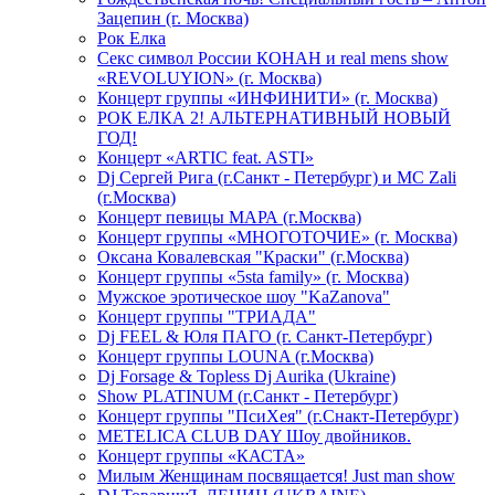
Зацепин (г. Москва)
Рок Елка
Секс символ России КОНАН и real mens show
«REVOLUYION» (г. Москва)
Концерт группы «ИНФИНИТИ» (г. Москва)
РОК ЕЛКА 2! АЛЬТЕРНАТИВНЫЙ НОВЫЙ
ГОД!
Концерт «ARTIC feat. ASTI»
Dj Сергей Рига (г.Санкт - Петербург) и MC Zali
(г.Москва)
Концерт певицы МАРА (г.Москва)
Концерт группы «МНОГОТОЧИЕ» (г. Москва)
Оксана Ковалевская "Краски" (г.Москва)
Концерт группы «5sta family» (г. Москва)
Мужское эротическое шоу "KaZanova"
Концерт группы "ТРИАДА"
Dj FEEL & Юля ПАГО (г. Санкт-Петербург)
Концерт группы LOUNA (г.Москва)
Dj Forsage & Topless Dj Aurika (Ukraine)
Show PLATINUM (г.Санкт - Петербург)
Концерт группы "ПсиХея" (г.Снакт-Петербург)
METELICA CLUB DAY Шоу двойников.
Концерт группы «КАСТА»
Милым Женщинам посвящается! Just man show