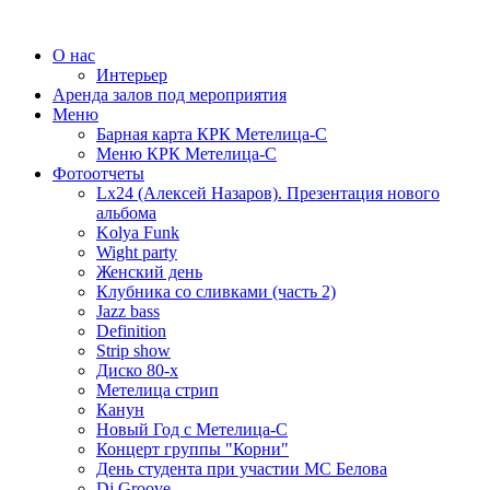
О нас
Интерьер
Аренда залов под мероприятия
Меню
Барная карта КРК Метелица-С
Меню КРК Метелица-С
Фотоотчеты
Lx24 (Алексей Назаров). Презентация нового
альбома
Kolya Funk
Wight party
Женский день
Клубника со сливками (часть 2)
Jazz bass
Definition
Strip show
Диско 80-х
Метелица стрип
Канун
Новый Год с Метелица-С
Концерт группы "Корни"
День студента при участии МС Белова
Dj Groove