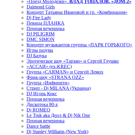
«Поезд Молодежи».
ВЛАД ТОПАЛОВ. «ДОМ-2»
Daimond Girls
Концерт Татьяны Ивановой и гр. «Комбинация»
Dj Fire Lady
Певица ПЛАНКА
Пенная вечеринка
DJ PILIGRIM
DMC SIMON
Концерт музыкантов группы «ПАРК ГОРЬКОГО»
Игры разума
DJ Базука
Эротическое шоу «Тарзан» и Сергей Глушко
«АССАИ» (ex-KREC)
Группа «CARMAN» и Сергей Лемох
Фрик-шоу «STRANA OZZ»
Группа «Инфинити»
Стрип - Dj MILANA (Украина)
DJ Игорь Кокс
Пенная вечеринка
Дискотека 80-х
Dj ROMEO
Le Truk aka Децл & Dj Nik One
Пенная вечеринка
Dance battle
Dj Stanley Williams (New York)