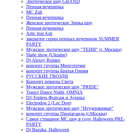
Эротическое шоу GRAND
Пенная вечеринка
MC Zali
Пенная вечеринка
Женское эротическое Эрика шоу
Пенная вечеринка
Artic feat Asti
закрытие серии пенных вечеринок SUMMER
PARTY
Мужское эротическое шоу "ТЕНИ" (г. Москва)
Slade show (Ukraine)
Dj Alexey Romeo
концерт группы Многоточие
концерт группы Братья Гримм
РУССКИЕ ГВОЗДИ
Концерт певицы Света
Мужское эротическое шоу "PRIDE"
Trance Dance Night, OMNIA
DJ-Topless Форсаж и Аурика
Electrodog 2 (Loc Dog)
Мужское эротическое шоу "Неудержимые"
концерт группы Пропаганда (г.Москва)
Самое страшное МС шоу в году. Halloween PRE-
PARTY
Dj Bazuka_Halloween