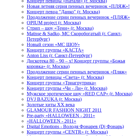
Концерт певицы «Натали» (г. Москва)
Новая летняя серия пенных вечеринок «ПЛЯЖ»!
Концерт певца "Данко" (г. Москва)
Продолжение серии пенных вечеринок «ПЛЯЖ»
OPIUM project (г. Москва)
Стрип – шоу «Тени» (г. Москва)
Matissе & Sadko, MC Скоробогатый (г. Санкт-
Петербург)
Новый сезон «МС ШОУ»
Концерт группы «КАСТА»
Anton Liss (г. Санкт-Петербург)
Дискотека 80 – 90 – х! Концерт группы «Божья
коровка» (г. Москва)
Продолжение серии пенных вечеринок «Пляж»
Концерт певицы «Света» (г. Москва)
Концерт группы «Триагрутрика»
Концерт группы «Чи - Ли» (г. Москва)
Мужское эротическое шоу «RED CAP» (г. Москва)
DVJ BAZUKA (г. Москва)
Золотые хиты XX века
GLAMOUR FASHION NIGHT 2011
Pre-party «HALLOWEEN - 2011»
«HALLOWEEN - 2011»
Digital Emotions - Володя Фонарев (Dj Фонарь)
Концерт группы «CENTR» (г. Москва)