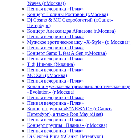
Усачев (г.Москва))
Пенная вечеринка «Пляж»
Концерт Полины Ростовой (г.Москва)
Dj Cosmo & МС Скоробогатый (г.Санкт-
Петербург)
Концерт Александра Айвазова (г.Москва)
Пенная вечеринка «Пляж»
Мужское эротическое шоу «X-Style» (г. Москва)»
Пенная вечеринка «Пляж»
Концерт Samo`L feat A-Sen (г.Москва)
Пенная вечеринка «Пляж»
Т-dj Николь (Украина)
Пенная вечеринка «Пляж»
МС Zali (г.Москва)
Пенная вечеринка «Пляж»
Конан и мужское экстремально-эротическое шоу
«Evolution» (г.Москва)
Пенная вечеринка «Пляж»
Пенная вечеринка «Пляж»
Концерт группы «S*NEЖNO» (г.Санкт-
Петербург), а также Ron May (dj set)
Пенная вечеринка «Пляж»
Концерт группы «Планка» (г.Москва)
Пенная вечеринка «Пляж»
Dj Сергей Рига (г.Санкт-Петербург)