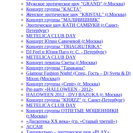
Мужское эротическое шоу "GRAND" (г.Москва)
Концерт группы "КАСТА"
Женское эротическое шоу "KRISTAL" (г.Москва)
Концерт группы "МАЛЬЧИШНИК"
Эротическое шоу КАТИ САМБУКИ (г.Санкт-
Петербург)
METELICA CLUB DAY
Концерт Юлии Савичевой (г.Москва)
Концерт группы "TRIAGRUTRIKA"
DJ Feel и Юлия Паго (г. С. - Петербург)
METELICA CLUB DAY
Концерт певицы Светы (г.Москва)
Концерт группы "Тараканы"
Glamour Fashion Night! (Спец. Гость – Dj Sveta & Dj
Mixon (Москва))
Концерт группы «Centr» (г. Москва)
Pre-party «HALLOWEEN - 2012»
HALOWEEN 2012 - DVJ BAZUKA (г. Москва)
Концерт группы "КНЯZZ" (г. Санкт-Петербург)
METELICA CLUB DAY
Концерт группы ОТПЕТЫЕ МОШЕННИКИ
(г.Москва)
«Дискотека ХХ века» (гр. «Старый третий»)
АССАИ
Танцевально – эротическое шоу «PLAY»