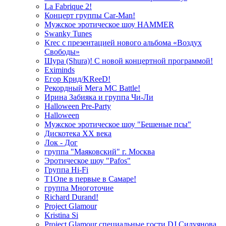
La Fabrique 2!
Концерт группы Car-Man!
Мужское эротическое шоу HAMMER
Swanky Tunes
Krec с презентацией нового альбома «Воздух
Свободы»
Шура (Shura)! С новой концертной программой!
Eximinds
Егор Крид/KReeD!
Рекордный Мега МС Battle!
Ирина Забияка и группа Чи-Ли
Halloween Pre-Party
Halloween
Мужское эротическое шоу "Бешеные псы"
Дискотека ХХ века
Лок - Дог
группа "Маяковский" г. Москва
Эротическое шоу "Pafos"
Группа Hi-Fi
T1One в первые в Самаре!
группа Многоточие
Richard Durand!
Project Glamour
Kristina Si
Project Glamour специальные гости DJ Силуянова