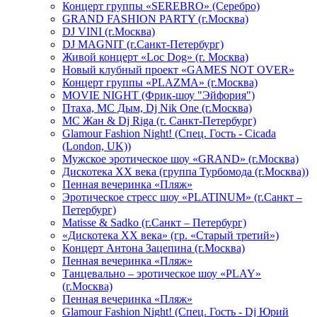
Концерт группы «SEREBRO» (Серебро)
GRAND FASHION PARTY (г.Москва)
DJ VINI (г.Москва)
DJ MAGNIT (г.Санкт-Петербург)
Живой концерт «Loc Dog» (г. Москва)
Новый клубный проект «GAMES NOT OVER»
Концерт группы «PLAZMA» (г.Москва)
MOVIE NIGHT (Фрик-шоу "Эйфория")
Птаха, МС Дым, Dj Nik One (г.Москва)
МС Жан & Dj Riga (г. Санкт-Петербург)
Glamour Fashion Night! (Спец. Гость - Cicada
(London, UK))
Мужское эротическое шоу «GRAND» (г.Москва)
Дискотека XX века (группа Турбомода (г.Москва))
Пенная вечеринка «Пляж»
Эротическое стресс шоу «PLATINUM» (г.Санкт –
Петербург)
Matisse & Sadko (г.Санкт – Петербург)
«Дискотека ХХ века» (гр. «Старый третий»)
Концерт Антона Зацепина (г.Москва)
Пенная вечеринка «Пляж»
Танцевально – эротическое шоу «PLAY»
(г.Москва)
Пенная вечеринка «Пляж»
Glamour Fashion Night! (Спец. Гость - Dj Юрий