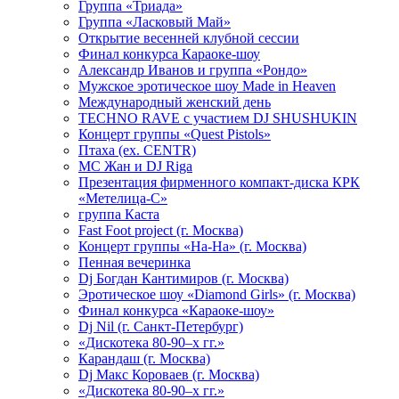
Группа «Триада»
Группа «Ласковый Май»
Открытие весенней клубной сессии
Финал конкурса Караоке-шоу
Александр Иванов и группа «Рондо»
Мужское эротическое шоу Made in Heaven
Международный женский день
TECHNO RAVE с участием DJ SHUSHUKIN
Концерт группы «Quest Pistols»
Птаха (ex. CENTR)
МС Жан и DJ Riga
Презентация фирменного компакт-диска КРК
«Метелица-С»
группа Каста
Fast Foot project (г. Москва)
Концерт группы «На-На» (г. Москва)
Пенная вечеринка
Dj Богдан Кантимиров (г. Москва)
Эротическое шоу «Diamond Girls» (г. Москва)
Финал конкурса «Караоке-шоу»
Dj Nil (г. Санкт-Петербург)
«Дискотека 80-90–х гг.»
Карандаш (г. Москва)
Dj Макс Короваев (г. Москва)
«Дискотека 80-90–х гг.»