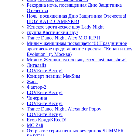
Рекордна ночь, посвященная Дню Защитника
Отечества
Ночь, посвященная Дню Защитника Отечества!
ШОУ КАТИ САМБУКИ!
Женское эротическое шоу Lady Night
группа Каспийский груз
Trance Dance Night. Alex M.O.R.P.H
Милым женщинам посвящается!!! Праздничное
эротическое представление проекта: "Конан и шоу
Evolution" (г. Москва)
Милым Женщинам посвящается! Just man show!
Лигалайз
LOVEите Весну!
Концерт певицы МакSим
Жара
Фактор-2
LOVEите Весну!
Чичерина
LOVEите Весну!
Trance Dance Night. Alexander Popov
LOVEите Весну!
Егор Крид/KReeD!
MC Zali
Открытие серии пенных вечеринок SUMMER