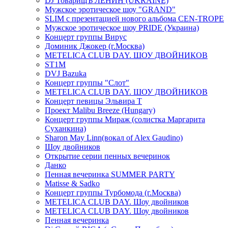
DJ ТоварищЪ ЛЕНИН (UKRAINE)
Мужское эротическое шоу "GRAND"
SLIM с презентацией нового альбома CEN-TROPE
Мужское эротическое шоу PRIDE (Украина)
Концерт группы Вирус
Доминик Джокер (г.Москва)
METELICA CLUB DAY. ШОУ ДВОЙНИКОВ
ST1M
DVJ Bazuka
Концерт группы "Слот"
METELICA CLUB DAY. ШОУ ДВОЙНИКОВ
Концерт певицы Эльвира Т
Проект Malibu Breeze (Hungary)
Концерт группы Мираж (солистка Маргарита
Суханкина)
Sharon May Linn(вокал of Alex Gaudino)
Шоу двойников
Открытие серии пенных вечеринок
Данко
Пенная вечеринка SUMMER PARTY
Matisse & Sadko
Концерт группы Турбомода (г.Москва)
METELICA CLUB DAY. Шоу двойников
METELICA CLUB DAY. Шоу двойников
Пенная вечеринка