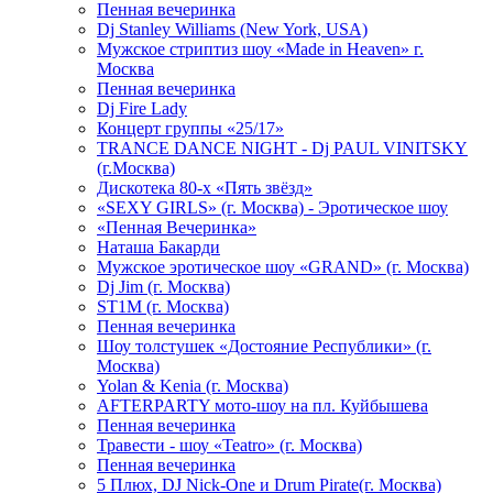
Пенная вечеринка
Dj Stanley Williams (New York, USA)
Мужское стриптиз шоу «Made in Heaven» г.
Москва
Пенная вечеринка
Dj Fire Lady
Концерт группы «25/17»
TRANCE DANCE NIGHT - Dj PAUL VINITSKY
(г.Москва)
Дискотека 80-х «Пять звёзд»
«SEXY GIRLS» (г. Москва) - Эротическое шоу
«Пенная Вечеринка»
Hаташа Бакарди
Мужское эротическое шоу «GRAND» (г. Москва)
Dj Jim (г. Москва)
ST1M (г. Москва)
Пенная вечеринка
Шоу толстушек «Достояние Республики» (г.
Москва)
Yolan & Kenia (г. Москва)
AFTERPARTY мото-шоу на пл. Куйбышева
Пенная вечеринка
Травести - шоу «Teatro» (г. Москва)
Пенная вечеринка
5 Плюх, DJ Nick-One и Drum Pirate(г. Москва)