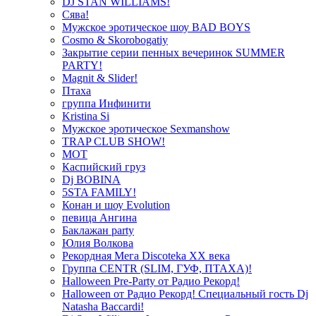
DJ STAN WILLIAMS!
Сява!
Мужское эротическое шоу BAD BOYS
Cosmo & Skorobogatiy
Закрытие серии пенных вечеринок SUMMER
PARTY!
Magnit & Slider!
Птаха
группа Инфинити
Kristina Si
Мужское эротическое Sexmanshow
TRAP CLUB SHOW!
МОТ
Каспийский груз
Dj BOBINA
5STA FAMILY!
Конан и шоу Evolution
певица Ангина
Баклажан party
Юлия Волкова
Рекордная Мега Discoteka XX века
Группа CENTR (SLIM, ГУФ, ПТАХА)!
Halloween Pre-Party от Радио Рекорд!
Halloween от Радио Рекорд! Специальный гость Dj
Natasha Baccardi!