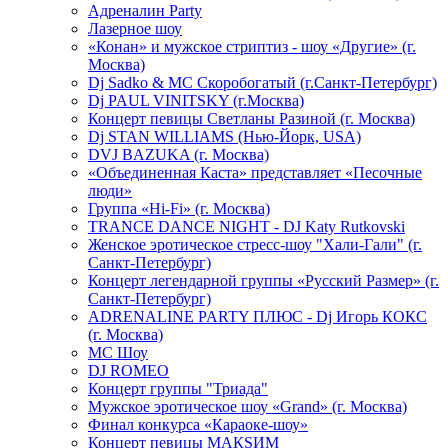
Адреналин Party
Лазерное шоу
«Конан» и мужское стриптиз - шоу «Другие» (г.
Москва)
Dj Sadko & МС Скоробогатый (г.Санкт-Петербург)
Dj PAUL VINITSKY (г.Москва)
Концерт певицы Светланы Разиной (г. Москва)
Dj STAN WILLIAMS (Нью-Йорк, USA)
DVJ BAZUKA (г. Москва)
«Объединенная Каста» представляет «Песочные
люди»
Группа «Hi-Fi» (г. Москва)
TRANCE DANCE NIGHT - DJ Katy Rutkovski
Женское эротическое стресс-шоу "Хали-Гали" (г.
Санкт-Петербург)
Концерт легендарной группы «Русский Размер» (г.
Санкт-Петербург)
ADRENALINE PARTY ПЛЮС - Dj Игорь КОКС
(г. Москва)
MC Шоу
DJ ROMEO
Концерт группы "Триада"
Мужское эротическое шоу «Grand» (г. Москва)
Финал конкурса «Караоке-шоу»
Концерт певицы МАКSИМ