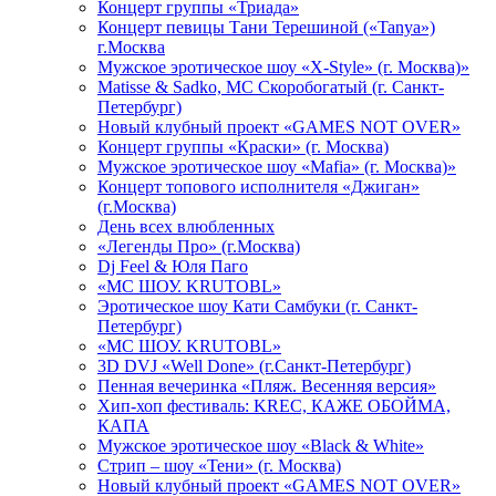
Концерт группы «Триада»
Концерт певицы Тани Терешиной («Tanya»)
г.Москва
Мужское эротическое шоу «X-Style» (г. Москва)»
Matissе & Sadko, MC Скоробогатый (г. Санкт-
Петербург)
Новый клубный проект «GAMES NOT OVER»
Концерт группы «Краски» (г. Москва)
Мужское эротическое шоу «Mafia» (г. Москва)»
Концерт топового исполнителя «Джиган»
(г.Москва)
День всех влюбленных
«Легенды Про» (г.Москва)
Dj Feel & Юля Паго
«МС ШОУ. KRUTOBL»
Эротическое шоу Кати Самбуки (г. Санкт-
Петербург)
«МС ШОУ. KRUTOBL»
3D DVJ «Well Done» (г.Санкт-Петербург)
Пенная вечеринка «Пляж. Весенняя версия»
Хип-хоп фестиваль: KREC, КАЖЕ ОБОЙМА,
КАПА
Мужское эротическое шоу «Black & White»
Стрип – шоу «Тени» (г. Москва)
Новый клубный проект «GAMES NOT OVER»