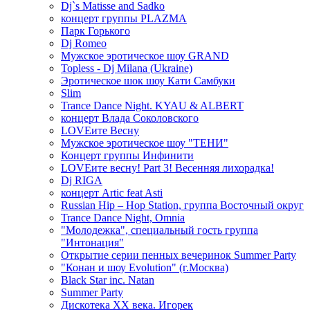
Dj`s Matisse and Sadko
концерт группы PLAZMA
Парк Горького
Dj Romeo
Мужское эротическое шоу GRAND
Topless - Dj Milana (Ukraine)
Эротическое шок шоу Кати Самбуки
Slim
Trance Dance Night. KYAU & ALBERT
концерт Влада Соколовского
LOVEите Весну
Мужское эротическое шоу "ТЕНИ"
Концерт группы Инфинити
LOVEите весну! Part 3! Весенняя лихорадка!
Dj RIGA
концерт Artic feat Asti
Russian Hip – Hop Station, группа Восточный округ
Trance Dance Night, Omnia
"Молодежка", специальный гость группа
"Интонация"
Открытие серии пенных вечеринок Summer Party
"Конан и шоу Evolution" (г.Москва)
Black Star inc. Natan
Summer Party
Дискотека ХХ века. Игорек