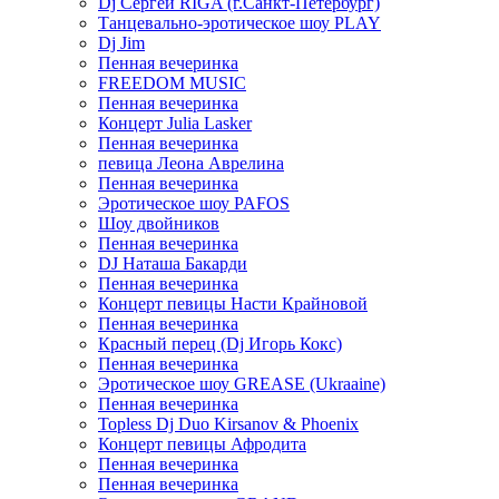
Dj Сергей RIGA (г.Санкт-Петербург)
Танцевально-эротическое шоу PLAY
Dj Jim
Пенная вечеринка
FREEDOM MUSIC
Пенная вечеринка
Концерт Julia Lasker
Пенная вечеринка
певица Леона Аврелина
Пенная вечеринка
Эротическое шоу PAFOS
Шоу двойников
Пенная вечеринка
DJ Наташа Бакарди
Пенная вечеринка
Концерт певицы Насти Крайновой
Пенная вечеринка
Красный перец (Dj Игорь Кокс)
Пенная вечеринка
Эротическое шоу GREASE (Ukraaine)
Пенная вечеринка
Topless Dj Duo Kirsanov & Phoenix
Концерт певицы Афродита
Пенная вечеринка
Пенная вечеринка