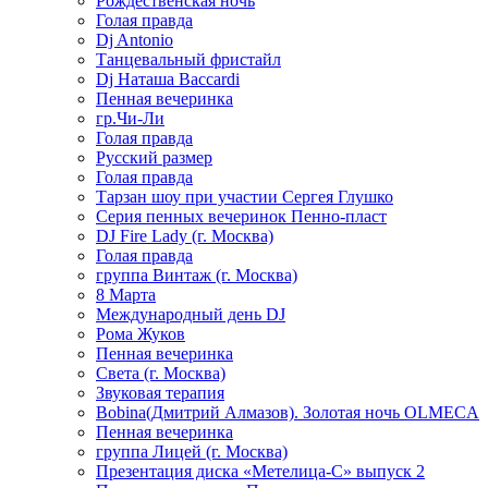
Рождественская ночь
Голая правда
Dj Antonio
Танцевальный фристайл
Dj Наташа Baccardi
Пенная вечеринка
гр.Чи-Ли
Голая правда
Русский размер
Голая правда
Тарзан шоу при участии Сергея Глушко
Серия пенных вечеринок Пенно-пласт
DJ Fire Lady (г. Москва)
Голая правда
группа Винтаж (г. Москва)
8 Марта
Международный день DJ
Рома Жуков
Пенная вечеринка
Света (г. Москва)
Звуковая терапия
Bobina(Дмитрий Алмазов). Золотая ночь OLMECA
Пенная вечеринка
группа Лицей (г. Москва)
Презентация диска «Метелица-С» выпуск 2