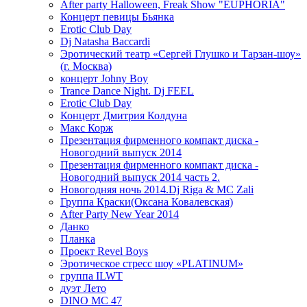
After party Halloween, Freak Show "EUPHORIA"
Концерт певицы Бьянка
Erotic Club Day
Dj Natasha Baccardi
Эротический театр «Сергей Глушко и Тарзан-шоу»
(г. Москва)
концерт Johny Boy
Trance Dance Night. Dj FEEL
Erotic Club Day
Концерт Дмитрия Колдуна
Макс Корж
Презентация фирменного компакт диска -
Новогодний выпуск 2014
Презентация фирменного компакт диска -
Новогодний выпуск 2014 часть 2.
Новогодняя ночь 2014.Dj Riga & MC Zali
Группа Краски(Оксана Ковалевская)
After Party New Year 2014
Данко
Планка
Проект Revel Boys
Эротическое стресс шоу «PLATINUM»
группа ILWT
дуэт Лето
DINO MC 47