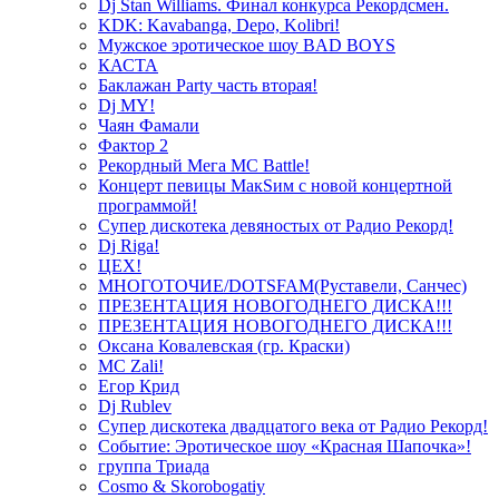
Dj Stan Williams. Финал конкурса Рекордсмен.
KDK: Kavabanga, Depo, Kolibri!
Мужское эротическое шоу BAD BOYS
КАСТА
Баклажан Party часть вторая!
Dj MY!
Чаян Фамали
Фактор 2
Рекордный Мега МС Battle!
Концерт певицы МакSим с новой концертной
программой!
Супер дискотека девяностых от Радио Рекорд!
Dj Riga!
ЦЕХ!
МНОГОТОЧИЕ/DOTSFAM(Руставели, Санчес)
ПРЕЗЕНТАЦИЯ НОВОГОДНЕГО ДИСКА!!!
ПРЕЗЕНТАЦИЯ НОВОГОДНЕГО ДИСКА!!!
Оксана Ковалевская (гр. Краски)
MC Zali!
Егор Крид
Dj Rublev
Супер дискотека двадцатого века от Радио Рекорд!
Событие: Эротическое шоу «Красная Шапочка»!
группа Триада
Cosmo & Skorobogatiy