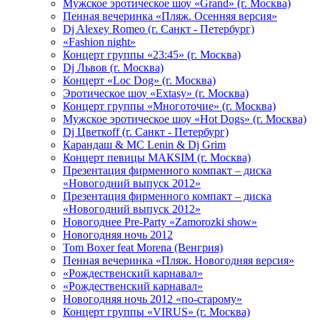
Мужское эротическое шоу «Grand» (г. Москва)
Пенная вечеринка «Пляж. Осенняя версия»
Dj Alexey Romeo (г. Санкт - Петербург)
«Fashion night»
Концерт группы «23:45» (г. Москва)
Dj Львов (г. Москва)
Концерт «Loc Dog» (г. Москва)
Эротическое шоу «Extasy» (г. Москва)
Концерт группы «Многоточие» (г. Москва)
Мужское эротическое шоу «Hot Dogs» (г. Москва)
Dj Цветкоff (г. Санкт - Петербург)
Карандаш & МС Lenin & Dj Grim
Концерт певицы МАКSIМ (г. Москва)
Презентация фирменного компакт – диска
«Новогодний выпуск 2012»
Презентация фирменного компакт – диска
«Новогодний выпуск 2012»
Новогоднее Pre-Party «Zamorozki show»
Новогодняя ночь 2012
Tom Boxer feat Morena (Венгрия)
Пенная вечеринка «Пляж. Новогодняя версия»
«Рождественский карнавал»
«Рождественский карнавал»
Новогодняя ночь 2012 «по-старому»
Концерт группы «VIRUS» (г. Москва)