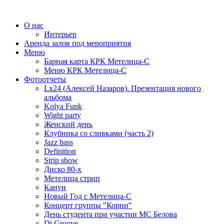
О нас
Интерьер
Аренда залов под мероприятия
Меню
Барная карта КРК Метелица-С
Меню КРК Метелица-С
Фотоотчеты
Lx24 (Алексей Назаров). Презентация нового
альбома
Kolya Funk
Wight party
Женский день
Клубника со сливками (часть 2)
Jazz bass
Definition
Strip show
Диско 80-х
Метелица стрип
Канун
Новый Год с Метелица-С
Концерт группы "Корни"
День студента при участии МС Белова
Dj Groove