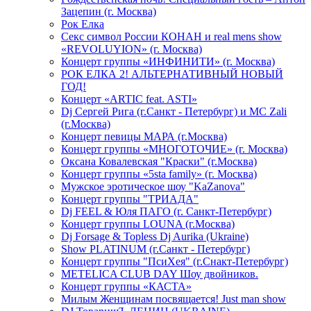
Зацепин (г. Москва)
Рок Елка
Секс символ России КОНАН и real mens show
«REVOLUYION» (г. Москва)
Концерт группы «ИНФИНИТИ» (г. Москва)
РОК ЕЛКА 2! АЛЬТЕРНАТИВНЫЙ НОВЫЙ
ГОД!
Концерт «ARTIC feat. ASTI»
Dj Сергей Рига (г.Санкт - Петербург) и MC Zali
(г.Москва)
Концерт певицы МАРА (г.Москва)
Концерт группы «МНОГОТОЧИЕ» (г. Москва)
Оксана Ковалевская "Краски" (г.Москва)
Концерт группы «5sta family» (г. Москва)
Мужское эротическое шоу "KaZanova"
Концерт группы "ТРИАДА"
Dj FEEL & Юля ПАГО (г. Санкт-Петербург)
Концерт группы LOUNA (г.Москва)
Dj Forsage & Topless Dj Aurika (Ukraine)
Show PLATINUM (г.Санкт - Петербург)
Концерт группы "ПсиХея" (г.Снакт-Петербург)
METELICA CLUB DAY Шоу двойников.
Концерт группы «КАСТА»
Милым Женщинам посвящается! Just man show