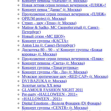
Концерт певицы «Натали» (г. Москва)
Новая летняя серия пенных вечеринок «ПЛЯЖ»!
Концерт певца "Данко" (г. Москва)
Продолжение серии пенных вечеринок «ПЛЯЖ»
OPIUM project (г. Москва)
Стрип – шоу «Тени» (г. Москва)
Matissе & Sadko, MC Скоробогатый (г. Санкт-
Петербург)
Новый сезон «МС ШОУ»
Концерт группы «КАСТА»
Anton Liss (г. Санкт-Петербург)
Дискотека 80 – 90 – х! Концерт группы «Божья
коровка» (г. Москва)
Продолжение серии пенных вечеринок «Пляж»
Концерт певицы «Света» (г. Москва)
Концерт группы «Триагрутрика»
Концерт группы «Чи - Ли» (г. Москва)
Мужское эротическое шоу «RED CAP» (г. Москва)
DVJ BAZUKA (г. Москва)
Золотые хиты XX века
GLAMOUR FASHION NIGHT 2011
Pre-party «HALLOWEEN - 2011»
«HALLOWEEN - 2011»
Digital Emotions - Володя Фонарев (Dj Фонарь)
Концерт группы «CENTR» (г. Москва)