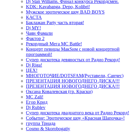
Dj Stan Williams. Финал конкурса Рекордсмен.
KDK: Kavabanga, Depo, Kolibri!
Мужское эротическое шоу BAD BOYS
КАСТА
Баклажан Party часть вторая!
Dj MY!
Чаян Фамали
Фактор 2
Рекордный Мега МС Battle!
Концерт певицы МакSим с новой концертной
программой!
Супер дискотека девяностых от Радио Рекорд!
Dj Riga!
ЦЕХ!
МНОГОТОЧИЕ/DOTSFAM(Руставели, Санчес)
ПРЕЗЕНТАЦИЯ НОВОГОДНЕГО ДИСКА!!!
ПРЕЗЕНТАЦИЯ НОВОГОДНЕГО ДИСКА!!!
Оксана Ковалевская (гр. Краски)
MC Zali!
Егор Крид
Dj Rublev
Супер дискотека двадцатого века от Радио Рекорд!
Событие: Эротическое шоу «Красная Шапочка»!
группа Триада
Cosmo & Skorobogatiy