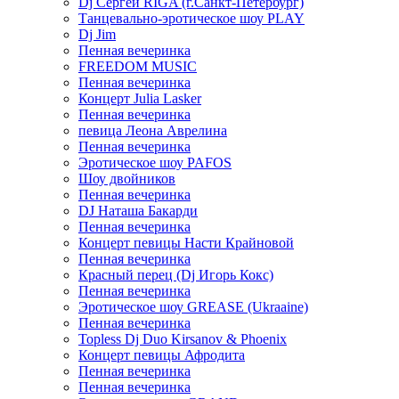
Dj Сергей RIGA (г.Санкт-Петербург)
Танцевально-эротическое шоу PLAY
Dj Jim
Пенная вечеринка
FREEDOM MUSIC
Пенная вечеринка
Концерт Julia Lasker
Пенная вечеринка
певица Леона Аврелина
Пенная вечеринка
Эротическое шоу PAFOS
Шоу двойников
Пенная вечеринка
DJ Наташа Бакарди
Пенная вечеринка
Концерт певицы Насти Крайновой
Пенная вечеринка
Красный перец (Dj Игорь Кокс)
Пенная вечеринка
Эротическое шоу GREASE (Ukraaine)
Пенная вечеринка
Topless Dj Duo Kirsanov & Phoenix
Концерт певицы Афродита
Пенная вечеринка
Пенная вечеринка