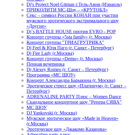
Dj's Project Noel Gitman г.Тель-Авив (Израиль)
ПРИКОЛИТИ МС-Шоу – «КРУТОБЛ»
Секс – символ России КОНАН при участии
мужского эротического экстримального шоу
«Другие»
Dj`s BATTLE HOUSE против EVRO - POP
Концерт группы «5sta family» (г. Москва)
Концерт группы "ТРИАГРУТРИКА"
Dj Feel & Юля Паго (г. Санкт - Петербург)
Dj Fire Lady (г.Москва)
Концерт группы «Demo» (г. Москва)
Пенная вечеринка
Dj Alexey Romeo (г. Санкт – Петербург)
Программа «МС ШОУ»
Концерт Александра Барыкина (г. Москва)
Эротическое стресс шоу «Платинум» (г. Санкт –
Петербург)
ADRENALINE PARTY Плюс – Women Dance
Скандальное концертное шоу "Репера СЯВА"
МС ШОУ
DJ Yankovski (г. Москва)
Мужское эротическое шоу «Made in Heaven»
(г.Москва)
Эротическое шоу «Джакомо Казанова»
Adrenaline party плюс