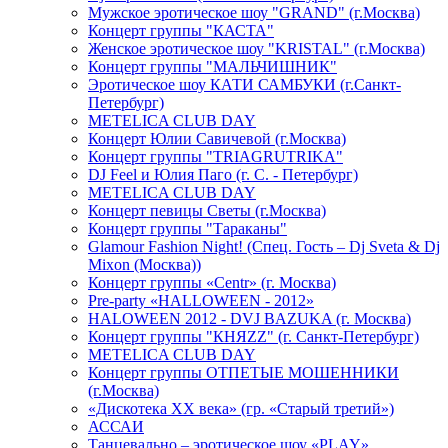
Мужское эротическое шоу "GRAND" (г.Москва)
Концерт группы "КАСТА"
Женское эротическое шоу "KRISTAL" (г.Москва)
Концерт группы "МАЛЬЧИШНИК"
Эротическое шоу КАТИ САМБУКИ (г.Санкт-
Петербург)
METELICA CLUB DAY
Концерт Юлии Савичевой (г.Москва)
Концерт группы "TRIAGRUTRIKA"
DJ Feel и Юлия Паго (г. С. - Петербург)
METELICA CLUB DAY
Концерт певицы Светы (г.Москва)
Концерт группы "Тараканы"
Glamour Fashion Night! (Спец. Гость – Dj Sveta & Dj
Mixon (Москва))
Концерт группы «Centr» (г. Москва)
Pre-party «HALLOWEEN - 2012»
HALOWEEN 2012 - DVJ BAZUKA (г. Москва)
Концерт группы "КНЯZZ" (г. Санкт-Петербург)
METELICA CLUB DAY
Концерт группы ОТПЕТЫЕ МОШЕННИКИ
(г.Москва)
«Дискотека ХХ века» (гр. «Старый третий»)
АССАИ
Танцевально – эротическое шоу «PLAY»