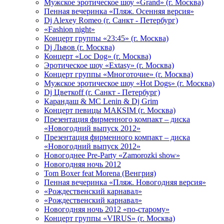
Мужское эротическое шоу «Grand» (г. Москва)
Пенная вечеринка «Пляж. Осенняя версия»
Dj Alexey Romeo (г. Санкт - Петербург)
«Fashion night»
Концерт группы «23:45» (г. Москва)
Dj Львов (г. Москва)
Концерт «Loc Dog» (г. Москва)
Эротическое шоу «Extasy» (г. Москва)
Концерт группы «Многоточие» (г. Москва)
Мужское эротическое шоу «Hot Dogs» (г. Москва)
Dj Цветкоff (г. Санкт - Петербург)
Карандаш & МС Lenin & Dj Grim
Концерт певицы МАКSIМ (г. Москва)
Презентация фирменного компакт – диска
«Новогодний выпуск 2012»
Презентация фирменного компакт – диска
«Новогодний выпуск 2012»
Новогоднее Pre-Party «Zamorozki show»
Новогодняя ночь 2012
Tom Boxer feat Morena (Венгрия)
Пенная вечеринка «Пляж. Новогодняя версия»
«Рождественский карнавал»
«Рождественский карнавал»
Новогодняя ночь 2012 «по-старому»
Концерт группы «VIRUS» (г. Москва)