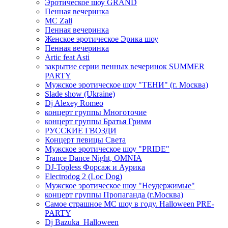
Эротическое шоу GRAND
Пенная вечеринка
MC Zali
Пенная вечеринка
Женское эротическое Эрика шоу
Пенная вечеринка
Artic feat Asti
закрытие серии пенных вечеринок SUMMER
PARTY
Мужское эротическое шоу "ТЕНИ" (г. Москва)
Slade show (Ukraine)
Dj Alexey Romeo
концерт группы Многоточие
концерт группы Братья Гримм
РУССКИЕ ГВОЗДИ
Концерт певицы Света
Мужское эротическое шоу "PRIDE"
Trance Dance Night, OMNIA
DJ-Topless Форсаж и Аурика
Electrodog 2 (Loc Dog)
Мужское эротическое шоу "Неудержимые"
концерт группы Пропаганда (г.Москва)
Самое страшное МС шоу в году. Halloween PRE-
PARTY
Dj Bazuka_Halloween