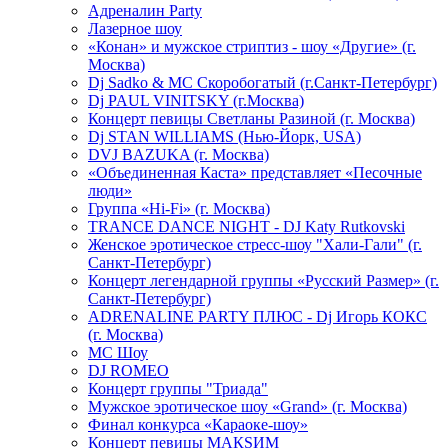
Адреналин Party
Лазерное шоу
«Конан» и мужское стриптиз - шоу «Другие» (г.
Москва)
Dj Sadko & МС Скоробогатый (г.Санкт-Петербург)
Dj PAUL VINITSKY (г.Москва)
Концерт певицы Светланы Разиной (г. Москва)
Dj STAN WILLIAMS (Нью-Йорк, USA)
DVJ BAZUKA (г. Москва)
«Объединенная Каста» представляет «Песочные
люди»
Группа «Hi-Fi» (г. Москва)
TRANCE DANCE NIGHT - DJ Katy Rutkovski
Женское эротическое стресс-шоу "Хали-Гали" (г.
Санкт-Петербург)
Концерт легендарной группы «Русский Размер» (г.
Санкт-Петербург)
ADRENALINE PARTY ПЛЮС - Dj Игорь КОКС
(г. Москва)
MC Шоу
DJ ROMEO
Концерт группы "Триада"
Мужское эротическое шоу «Grand» (г. Москва)
Финал конкурса «Караоке-шоу»
Концерт певицы МАКSИМ