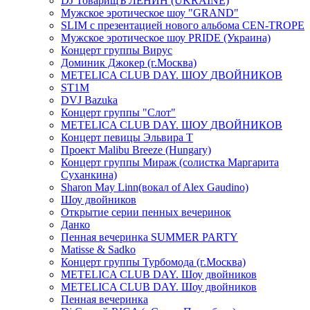
DJ ТоварищЪ ЛЕНИН (UKRAINE)
Мужское эротическое шоу "GRAND"
SLIM с презентацией нового альбома CEN-TROPE
Мужское эротическое шоу PRIDE (Украина)
Концерт группы Вирус
Доминик Джокер (г.Москва)
METELICA CLUB DAY. ШОУ ДВОЙНИКОВ
ST1M
DVJ Bazuka
Концерт группы "Слот"
METELICA CLUB DAY. ШОУ ДВОЙНИКОВ
Концерт певицы Эльвира Т
Проект Malibu Breeze (Hungary)
Концерт группы Мираж (солистка Маргарита
Суханкина)
Sharon May Linn(вокал of Alex Gaudino)
Шоу двойников
Открытие серии пенных вечеринок
Данко
Пенная вечеринка SUMMER PARTY
Matisse & Sadko
Концерт группы Турбомода (г.Москва)
METELICA CLUB DAY. Шоу двойников
METELICA CLUB DAY. Шоу двойников
Пенная вечеринка