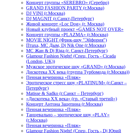
Концерт группы «SEREBRO» (Серебро)
GRAND FASHION PARTY (г.Москва)
DJ VINI (г.Москва)
DJ MAGNIT (г.Санкт-Петербург)
Живой концерт «Loc Dog» (г. Москва)
Новый клубный проект «GAMES NOT OVER»
Концерт группы «PLAZMA» (г.Москва)
MOVIE NIGHT (Фрик-шоу "Эйфория")
Птаха, МС Дым, Dj Nik One (г.Москва)
МС Жан & Dj Riga (г. Санкт-Петербург)
Glamour Fashion Night! (Спец. Гость - Cicada
(London, UK))
Мужское эротическое шоу «GRAND» (г.Москва)
Дискотека XX века (группа Турбомода (г.Москва))
Пенная вечеринка «Пляж»
Эротическое стресс шоу «PLATINUM» (г.Санкт –
Петербург)
Matisse & Sadko (г.Санкт – Петербург)
«Дискотека ХХ века» (гр. «Старый третий»)
Концерт Антона Зацепина (г.Москва)
Пенная вечеринка «Пляж»
Танцевально – эротическое шоу «PLAY»
(г.Москва)
Пенная вечеринка «Пляж»
Glamour Fashion Night! (Спец. Гость - Dj Юрий