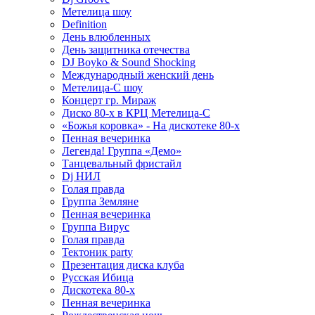
Метелица шоу
Definition
День влюбленных
День защитника отечества
DJ Boyko & Sound Shocking
Международный женский день
Метелица-С шоу
Концерт гр. Мираж
Диско 80-х в КРЦ Метелица-С
«Божья коровка» - На дискотеке 80-х
Пенная вечеринка
Легенда! Группа «Демо»
Танцевальный фристайл
Dj НИЛ
Голая правда
Группа Земляне
Пенная вечеринка
Группа Вирус
Голая правда
Тектоник party
Презентация диска клуба
Русская Ибица
Дискотека 80-х
Пенная вечеринка