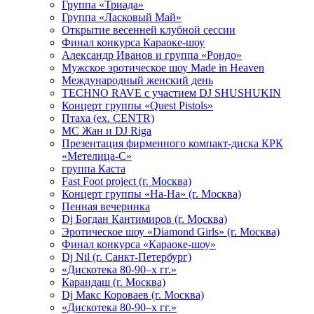
Группа «Триада»
Группа «Ласковый Май»
Открытие весенней клубной сессии
Финал конкурса Караоке-шоу
Александр Иванов и группа «Рондо»
Мужское эротическое шоу Made in Heaven
Международный женский день
TECHNO RAVE с участием DJ SHUSHUKIN
Концерт группы «Quest Pistols»
Птаха (ex. CENTR)
МС Жан и DJ Riga
Презентация фирменного компакт-диска КРК
«Метелица-С»
группа Каста
Fast Foot project (г. Москва)
Концерт группы «На-На» (г. Москва)
Пенная вечеринка
Dj Богдан Кантимиров (г. Москва)
Эротическое шоу «Diamond Girls» (г. Москва)
Финал конкурса «Караоке-шоу»
Dj Nil (г. Санкт-Петербург)
«Дискотека 80-90–х гг.»
Карандаш (г. Москва)
Dj Макс Короваев (г. Москва)
«Дискотека 80-90–х гг.»