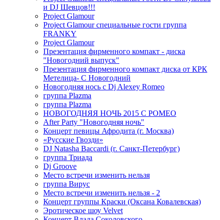
и DJ Шевцов!!!
Project Glamour
Project Glamour специальные гости группа
FRANKY
Project Glamour
Презентация фирменного компакт - диска
"Новогодний выпуск"
Презентация фирменного компакт диска от КРК
Метелица- С Новогодний
Новогодняя нось с Dj Alexey Romeo
группа Plazma
группа Plazma
НОВОГОДНЯЯ НОЧЬ 2015 C РОМЕО
After Party "Новогодняя ночь"
Концерт певицы Афродита (г. Москва)
«Русские Гвозди»
DJ Natasha Baccardi (г. Санкт-Петербург)
группа Триада
Dj Groove
Место встречи изменить нельзя
группа Вирус
Место встречи изменить нельзя - 2
Концерт группы Краски (Оксана Ковалевская)
Эротическое шоу Velvet
Концерт Влада Соколовского