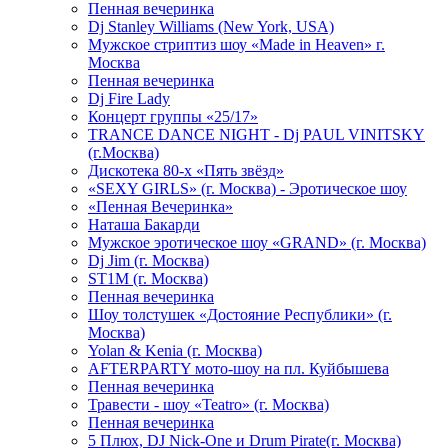
Пенная вечеринка
Dj Stanley Williams (New York, USA)
Мужское стриптиз шоу «Made in Heaven» г.
Москва
Пенная вечеринка
Dj Fire Lady
Концерт группы «25/17»
TRANCE DANCE NIGHT - Dj PAUL VINITSKY
(г.Москва)
Дискотека 80-х «Пять звёзд»
«SEXY GIRLS» (г. Москва) - Эротическое шоу
«Пенная Вечеринка»
Hаташа Бакарди
Мужское эротическое шоу «GRAND» (г. Москва)
Dj Jim (г. Москва)
ST1M (г. Москва)
Пенная вечеринка
Шоу толстушек «Достояние Республики» (г.
Москва)
Yolan & Kenia (г. Москва)
AFTERPARTY мото-шоу на пл. Куйбышева
Пенная вечеринка
Травести - шоу «Teatro» (г. Москва)
Пенная вечеринка
5 Плюх, DJ Nick-One и Drum Pirate(г. Москва)