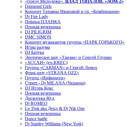
«Поезд Молодежи».
ВЛАД ТОПАЛОВ. «ДОМ-2»
Daimond Girls
Концерт Татьяны Ивановой и гр. «Комбинация»
Dj Fire Lady
Певица ПЛАНКА
Пенная вечеринка
DJ PILIGRIM
DMC SIMON
Концерт музыкантов группы «ПАРК ГОРЬКОГО»
Игры разума
DJ Базука
Эротическое шоу «Тарзан» и Сергей Глушко
«АССАИ» (ex-KREC)
Группа «CARMAN» и Сергей Лемох
Фрик-шоу «STRANA OZZ»
Группа «Инфинити»
Стрип - Dj MILANA (Украина)
DJ Игорь Кокс
Пенная вечеринка
Дискотека 80-х
Dj ROMEO
Le Truk aka Децл & Dj Nik One
Пенная вечеринка
Dance battle
Dj Stanley Williams (New York)