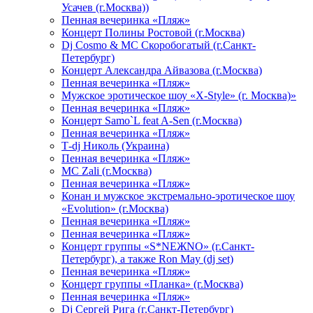
Усачев (г.Москва))
Пенная вечеринка «Пляж»
Концерт Полины Ростовой (г.Москва)
Dj Cosmo & МС Скоробогатый (г.Санкт-
Петербург)
Концерт Александра Айвазова (г.Москва)
Пенная вечеринка «Пляж»
Мужское эротическое шоу «X-Style» (г. Москва)»
Пенная вечеринка «Пляж»
Концерт Samo`L feat A-Sen (г.Москва)
Пенная вечеринка «Пляж»
Т-dj Николь (Украина)
Пенная вечеринка «Пляж»
МС Zali (г.Москва)
Пенная вечеринка «Пляж»
Конан и мужское экстремально-эротическое шоу
«Evolution» (г.Москва)
Пенная вечеринка «Пляж»
Пенная вечеринка «Пляж»
Концерт группы «S*NEЖNO» (г.Санкт-
Петербург), а также Ron May (dj set)
Пенная вечеринка «Пляж»
Концерт группы «Планка» (г.Москва)
Пенная вечеринка «Пляж»
Dj Сергей Рига (г.Санкт-Петербург)