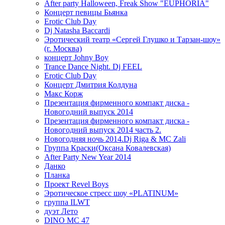
After party Halloween, Freak Show "EUPHORIA"
Концерт певицы Бьянка
Erotic Club Day
Dj Natasha Baccardi
Эротический театр «Сергей Глушко и Тарзан-шоу»
(г. Москва)
концерт Johny Boy
Trance Dance Night. Dj FEEL
Erotic Club Day
Концерт Дмитрия Колдуна
Макс Корж
Презентация фирменного компакт диска -
Новогодний выпуск 2014
Презентация фирменного компакт диска -
Новогодний выпуск 2014 часть 2.
Новогодняя ночь 2014.Dj Riga & MC Zali
Группа Краски(Оксана Ковалевская)
After Party New Year 2014
Данко
Планка
Проект Revel Boys
Эротическое стресс шоу «PLATINUM»
группа ILWT
дуэт Лето
DINO MC 47