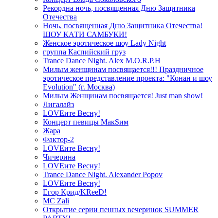
Рекордна ночь, посвященная Дню Защитника
Отечества
Ночь, посвященная Дню Защитника Отечества!
ШОУ КАТИ САМБУКИ!
Женское эротическое шоу Lady Night
группа Каспийский груз
Trance Dance Night. Alex M.O.R.P.H
Милым женщинам посвящается!!! Праздничное
эротическое представление проекта: "Конан и шоу
Evolution" (г. Москва)
Милым Женщинам посвящается! Just man show!
Лигалайз
LOVEите Весну!
Концерт певицы МакSим
Жара
Фактор-2
LOVEите Весну!
Чичерина
LOVEите Весну!
Trance Dance Night. Alexander Popov
LOVEите Весну!
Егор Крид/KReeD!
MC Zali
Открытие серии пенных вечеринок SUMMER