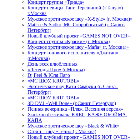
Концерт группы «Триада»
Концерт певицы Тани Терешиной («Tanya»)
г.Москва
Мужское эротическое шоу «X-Style» (г. Москва)»
Matissе & Sadko, MC Скоробогатый (г. Санкт-
Петербург)
Новый клубный проект «GAMES NOT OVER»
Концерт группы «Краски» (г. Москва)
Мужское эротическое шоу «Mafia» (г. Москва)»
Концерт топового исполнителя «Джиган»
(г.Москва)
День всех влюбленных
«Легенды Про» (г.Москва)
Dj Feel & Юля Паго
«МС ШОУ. KRUTOBL»
Эротическое шоу Кати Самбуки (г. Санкт-
Петербург)
«МС ШОУ. KRUTOBL»
3D DVJ «Well Done» (г.Санкт-Петербург)
Пенная вечеринка «Пляж. Весенняя версия»
Хип-хоп фестиваль: KREC, КАЖЕ ОБОЙМА,
КАПА
Мужское эротическое шоу «Black & White»
Стрип – шоу «Тени» (г. Москва)
Новый клубный проект «GAMES NOT OVER»