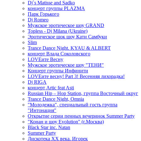
Dj`s Matisse and Sadko
концерт группы PLAZMA
Парк Горького
Dj Romeo
Мужское эротическое шоу GRAND
Topless - Dj Milana (Ukraine)
Эротическое шок шоу Кати Самбуки
Slim
Trance Dance Night. KYAU & ALBERT
концерт Влада Соколовского
LOVEите Весну
Мужское эротическое шоу "ТЕНИ"
Концерт группы Инфинити
LOVEите весну! Part 3! Весенняя лихорадка!
Dj RIGA
концерт Artic feat Asti
Russian Hip – Hop Station, группа Восточный округ
Trance Dance Night, Omnia
"Молодежка", специальный гость группа
"Интонация"
Открытие серии пенных вечеринок Summer Party
"Конан и шоу Evolution" (г.Москва)
Black Star inc. Natan
Summer Party
Дискотека ХХ века. Игорек