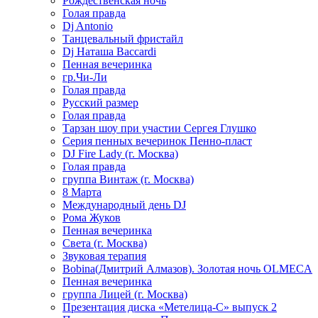
Рождественская ночь
Голая правда
Dj Antonio
Танцевальный фристайл
Dj Наташа Baccardi
Пенная вечеринка
гр.Чи-Ли
Голая правда
Русский размер
Голая правда
Тарзан шоу при участии Сергея Глушко
Серия пенных вечеринок Пенно-пласт
DJ Fire Lady (г. Москва)
Голая правда
группа Винтаж (г. Москва)
8 Марта
Международный день DJ
Рома Жуков
Пенная вечеринка
Света (г. Москва)
Звуковая терапия
Bobina(Дмитрий Алмазов). Золотая ночь OLMECA
Пенная вечеринка
группа Лицей (г. Москва)
Презентация диска «Метелица-С» выпуск 2