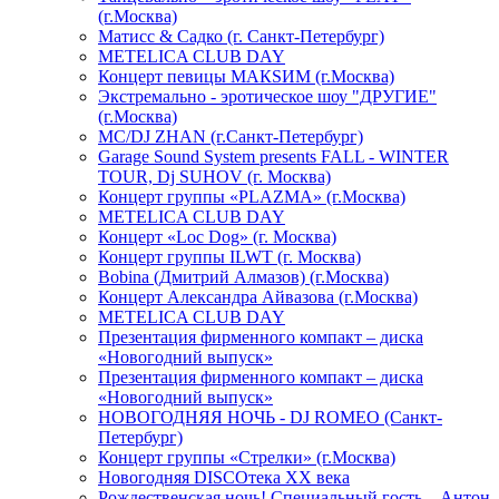
(г.Москва)
Матисс & Садко (г. Санкт-Петербург)
METELICA CLUB DAY
Концерт певицы МАКSИМ (г.Москва)
Экстремально - эротическое шоу "ДРУГИЕ"
(г.Москва)
МС/DJ ZHAN (г.Санкт-Петербург)
Garage Sound System presents FALL - WINTER
TOUR, Dj SUHOV (г. Москва)
Концерт группы «PLAZMA» (г.Москва)
METELICA CLUB DAY
Концерт «Loc Dog» (г. Москва)
Концерт группы ILWT (г. Москва)
Bobina (Дмитрий Алмазов) (г.Москва)
Концерт Александра Айвазова (г.Москва)
METELICA CLUB DAY
Презентация фирменного компакт – диска
«Новогодний выпуск»
Презентация фирменного компакт – диска
«Новогодний выпуск»
НОВОГОДНЯЯ НОЧЬ - DJ ROMEO (Санкт-
Петербург)
Концерт группы «Стрелки» (г.Москва)
Новогодняя DISCOтека ХХ века
Рождественская ночь! Специальный гость – Антон