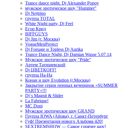
Trance dance night. Dj Alexander Popov
мужское эротическое шоу "Hummer"
Dj Nejtrino
группа TOTAL
White Night party, Dj Feel
Егор Крид
BIFFGUYS
Dj Jim (г. Москва)
VogueMenProject
Dj Forsage и Topless Dj Aurika
Trance Dance Night, Dj Damian Wasse 5.07.14
Мужское эротическое шоу "Pride"
Артем Татищевский
Dj ЦВЕТКOFF!
группа На-На
Конан и шоу Evolution (г.Москва)
Закрытие серии пенных вечеринок «SUMMER
PARTY»!!!
Dj`s Magnit & Slider
La Fabrique!
MC Doni
Мужское эротическое шоу GRAND
Группа IOWA (Айова), г. Санкт-Петербург
Гуф! Презентация нового Альбома 420!
SEXTREMSHOW — Самое горячее шоу!