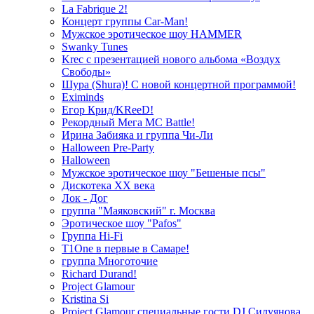
La Fabrique 2!
Концерт группы Car-Man!
Мужское эротическое шоу HAMMER
Swanky Tunes
Krec с презентацией нового альбома «Воздух
Свободы»
Шура (Shura)! С новой концертной программой!
Eximinds
Егор Крид/KReeD!
Рекордный Мега МС Battle!
Ирина Забияка и группа Чи-Ли
Halloween Pre-Party
Halloween
Мужское эротическое шоу "Бешеные псы"
Дискотека ХХ века
Лок - Дог
группа "Маяковский" г. Москва
Эротическое шоу "Pafos"
Группа Hi-Fi
T1One в первые в Самаре!
группа Многоточие
Richard Durand!
Project Glamour
Kristina Si
Project Glamour специальные гости DJ Силуянова