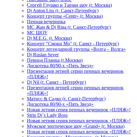
Сергей Глушко и Тарзан шоу (г. Москва)
Dj Anton Liss (г. Санкт-Петербург)
Концерт группы «Centr» (г. Москва)
Пенная вечерника
МС Жан & Dj Riga (г. Санкт-Петербург)
МС ШОУ
Dj M.E.G. (г. Москва)
Концерт "Смоки Мо" (г. Санкт - Петербург)
Концерт легендарной группы «Волга – Волга»
Dj Ruslan Sever
Певица Планка (г.Москва)
Дискотека 80/90-х «Пять Звезд»
Презентация летней серии пенных вечеринок
«ПЛЯЖ»!
Dj Nil (г. Санкт - Петербург)
Презентация летней серии пенных вечеринок
«ПЛЯЖ»!
Матисс & Садко (г. Санкт-Петербург)
Дискотека 80/90-х «Пять Звезд»
Новая летняя серия пенных вечеринок «ПЛЯЖ»!
Strip Dj`s Lady Boss
Новая летняя серия пенных вечеринок «ПЛЯЖ»!
Мужское эротическое шоу «Grand» (г. Москва)
Новая летняя серия пенных вечеринок «ПЛЯЖ»!