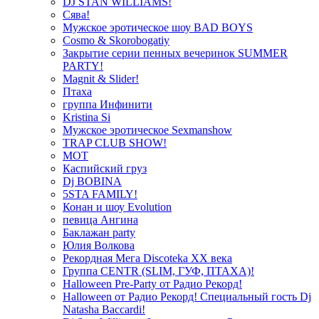
DJ STAN WILLIAMS!
Сява!
Мужское эротическое шоу BAD BOYS
Cosmo & Skorobogatiy
Закрытие серии пенных вечеринок SUMMER
PARTY!
Magnit & Slider!
Птаха
группа Инфинити
Kristina Si
Мужское эротическое Sexmanshow
TRAP CLUB SHOW!
МОТ
Каспийский груз
Dj BOBINA
5STA FAMILY!
Конан и шоу Evolution
певица Ангина
Баклажан party
Юлия Волкова
Рекордная Мега Discoteka XX века
Группа CENTR (SLIM, ГУФ, ПТАХА)!
Halloween Pre-Party от Радио Рекорд!
Halloween от Радио Рекорд! Специальный гость Dj
Natasha Baccardi!