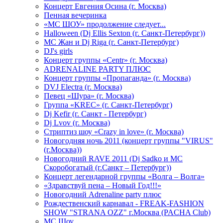
Концерт Евгения Осина (г. Москва)
Пенная вечеринка
«МС ШОУ» продолжение следует...
Halloween (Dj Ellis Sexton (г. Санкт-Петербург))
МС Жан и Dj Riga (г. Санкт-Петербург)
DJ's girls
Концерт группы «Centr» (г. Москва)
ADRENALINE PARTY ПЛЮС
Концерт группы «Пропаганда» (г. Москва)
DVJ Electra (г. Москва)
Певец «Шура» (г. Москва)
Группа «KREC» (г. Санкт-Петербург)
Dj Kefir (г. Санкт - Петербург)
Dj Lvov (г. Москва)
Стриптиз шоу «Crazy in love» (г. Москва)
Новогодняя ночь 2011 (концерт группы "VIRUS"
(г.Москва))
Новогодний RAVE 2011 (Dj Sadko и MC
Скоробогатый (г.Санкт – Петербург))
Концерт легендарной группы «Волга – Волга»
«Здравствуй пена – Новый Год!!!»
Новогодний Adrenaline party плюс
Рождественский карнавал - FREAK-FASHION
SHOW "STRANA OZZ" г.Москва (PACHA Club)
MC Шоу