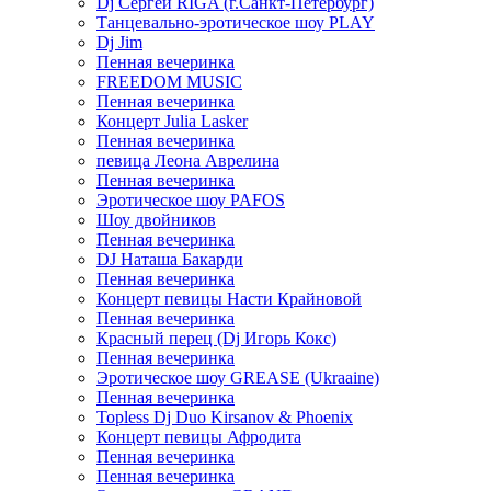
Dj Сергей RIGA (г.Санкт-Петербург)
Танцевально-эротическое шоу PLAY
Dj Jim
Пенная вечеринка
FREEDOM MUSIC
Пенная вечеринка
Концерт Julia Lasker
Пенная вечеринка
певица Леона Аврелина
Пенная вечеринка
Эротическое шоу PAFOS
Шоу двойников
Пенная вечеринка
DJ Наташа Бакарди
Пенная вечеринка
Концерт певицы Насти Крайновой
Пенная вечеринка
Красный перец (Dj Игорь Кокс)
Пенная вечеринка
Эротическое шоу GREASE (Ukraaine)
Пенная вечеринка
Topless Dj Duo Kirsanov & Phoenix
Концерт певицы Афродита
Пенная вечеринка
Пенная вечеринка