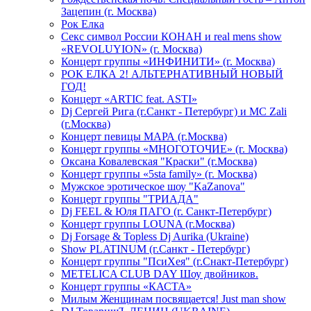
Зацепин (г. Москва)
Рок Елка
Секс символ России КОНАН и real mens show
«REVOLUYION» (г. Москва)
Концерт группы «ИНФИНИТИ» (г. Москва)
РОК ЕЛКА 2! АЛЬТЕРНАТИВНЫЙ НОВЫЙ
ГОД!
Концерт «ARTIC feat. ASTI»
Dj Сергей Рига (г.Санкт - Петербург) и MC Zali
(г.Москва)
Концерт певицы МАРА (г.Москва)
Концерт группы «МНОГОТОЧИЕ» (г. Москва)
Оксана Ковалевская "Краски" (г.Москва)
Концерт группы «5sta family» (г. Москва)
Мужское эротическое шоу "KaZanova"
Концерт группы "ТРИАДА"
Dj FEEL & Юля ПАГО (г. Санкт-Петербург)
Концерт группы LOUNA (г.Москва)
Dj Forsage & Topless Dj Aurika (Ukraine)
Show PLATINUM (г.Санкт - Петербург)
Концерт группы "ПсиХея" (г.Снакт-Петербург)
METELICA CLUB DAY Шоу двойников.
Концерт группы «КАСТА»
Милым Женщинам посвящается! Just man show