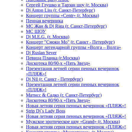
Сергей Глушко и Тарзан шоу (г. Москва)
Dj Anton Liss (г. Санкт-Петербург)
Концерт группы «Centr» (г. Москва)
Пенная вечерника
МС Жан & Dj Riga (г. Санкт-Петербург)
МС ШОУ
Dj M.E.G. (г. Москва)
Концерт "Смоки Мо" (г. Санкт - Петербург)
Концерт легендарной группы «Волга – Волга»
Dj Ruslan Sever
Певица Планка (г.Москва)
Дискотека 80/90-х «Пять Звезд»
Презентация летней серии пенных вечеринок
«ПЛЯЖ»!
Dj Nil (г. Санкт - Петербург)
Презентация летней серии пенных вечеринок
«ПЛЯЖ»!
Матисс & Садко (г. Санкт-Петербург)
Дискотека 80/90-х «Пять Звезд»
Новая летняя серия пенных вечеринок «ПЛЯЖ»!
Strip Dj`s Lady Boss
Новая летняя серия пенных вечеринок «ПЛЯЖ»!
Мужское эротическое шоу «Grand» (г. Москва)
Новая летняя серия пенных вечеринок «ПЛЯЖ»!