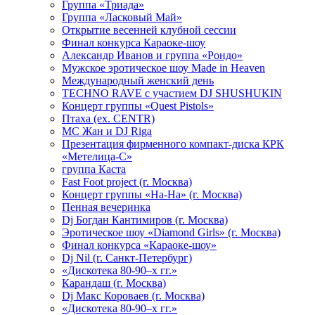
Группа «Триада»
Группа «Ласковый Май»
Открытие весенней клубной сессии
Финал конкурса Караоке-шоу
Александр Иванов и группа «Рондо»
Мужское эротическое шоу Made in Heaven
Международный женский день
TECHNO RAVE с участием DJ SHUSHUKIN
Концерт группы «Quest Pistols»
Птаха (ex. CENTR)
МС Жан и DJ Riga
Презентация фирменного компакт-диска КРК
«Метелица-С»
группа Каста
Fast Foot project (г. Москва)
Концерт группы «На-На» (г. Москва)
Пенная вечеринка
Dj Богдан Кантимиров (г. Москва)
Эротическое шоу «Diamond Girls» (г. Москва)
Финал конкурса «Караоке-шоу»
Dj Nil (г. Санкт-Петербург)
«Дискотека 80-90–х гг.»
Карандаш (г. Москва)
Dj Макс Короваев (г. Москва)
«Дискотека 80-90–х гг.»