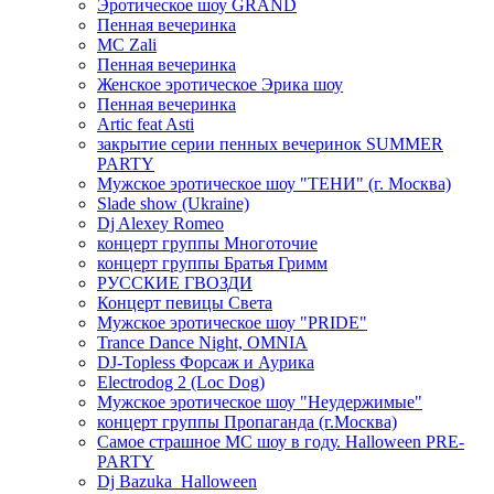
Эротическое шоу GRAND
Пенная вечеринка
MC Zali
Пенная вечеринка
Женское эротическое Эрика шоу
Пенная вечеринка
Artic feat Asti
закрытие серии пенных вечеринок SUMMER
PARTY
Мужское эротическое шоу "ТЕНИ" (г. Москва)
Slade show (Ukraine)
Dj Alexey Romeo
концерт группы Многоточие
концерт группы Братья Гримм
РУССКИЕ ГВОЗДИ
Концерт певицы Света
Мужское эротическое шоу "PRIDE"
Trance Dance Night, OMNIA
DJ-Topless Форсаж и Аурика
Electrodog 2 (Loc Dog)
Мужское эротическое шоу "Неудержимые"
концерт группы Пропаганда (г.Москва)
Самое страшное МС шоу в году. Halloween PRE-
PARTY
Dj Bazuka_Halloween