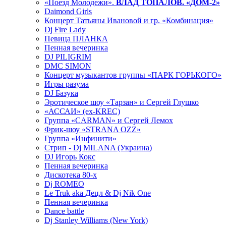
«Поезд Молодежи».
ВЛАД ТОПАЛОВ. «ДОМ-2»
Daimond Girls
Концерт Татьяны Ивановой и гр. «Комбинация»
Dj Fire Lady
Певица ПЛАНКА
Пенная вечеринка
DJ PILIGRIM
DMC SIMON
Концерт музыкантов группы «ПАРК ГОРЬКОГО»
Игры разума
DJ Базука
Эротическое шоу «Тарзан» и Сергей Глушко
«АССАИ» (ex-KREC)
Группа «CARMAN» и Сергей Лемох
Фрик-шоу «STRANA OZZ»
Группа «Инфинити»
Стрип - Dj MILANA (Украина)
DJ Игорь Кокс
Пенная вечеринка
Дискотека 80-х
Dj ROMEO
Le Truk aka Децл & Dj Nik One
Пенная вечеринка
Dance battle
Dj Stanley Williams (New York)