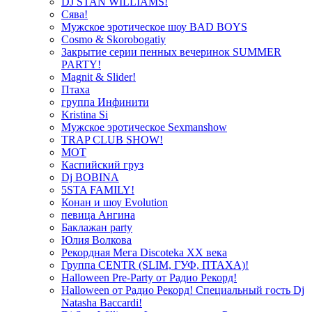
DJ STAN WILLIAMS!
Сява!
Мужское эротическое шоу BAD BOYS
Cosmo & Skorobogatiy
Закрытие серии пенных вечеринок SUMMER
PARTY!
Magnit & Slider!
Птаха
группа Инфинити
Kristina Si
Мужское эротическое Sexmanshow
TRAP CLUB SHOW!
МОТ
Каспийский груз
Dj BOBINA
5STA FAMILY!
Конан и шоу Evolution
певица Ангина
Баклажан party
Юлия Волкова
Рекордная Мега Discoteka XX века
Группа CENTR (SLIM, ГУФ, ПТАХА)!
Halloween Pre-Party от Радио Рекорд!
Halloween от Радио Рекорд! Специальный гость Dj
Natasha Baccardi!