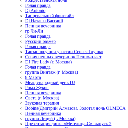
Рождественская ночь
Голая правда
Dj Antonio
Танцевальный фристайл
Dj Наташа Baccardi
Пенная вечеринка
гр.Чи-Ли
Голая правда
Русский размер
Голая правда
Тарзан шоу при участии Сергея Глушко
Серия пенных вечеринок Пенно-пласт
DJ Fire Lady (г. Москва)
Голая правда
группа Винтаж (г. Москва)
8 Марта
Международный день DJ
Рома Жуков
Пенная вечеринка
Света (г. Москва)
Звуковая терапия
Bobina(Дмитрий Алмазов). Золотая ночь OLMECA
Пенная вечеринка
группа Лицей (г. Москва)
Презентация диска «Метелица-С» выпуск 2