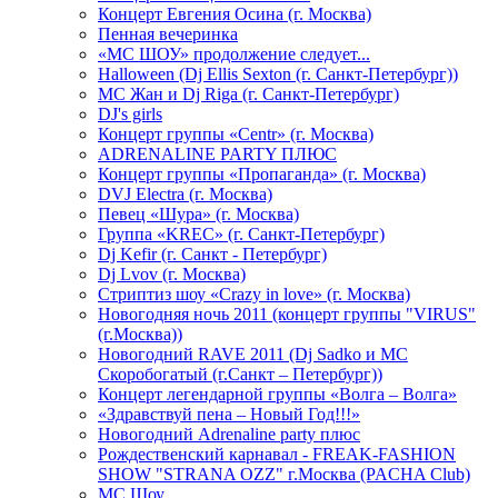
Концерт Евгения Осина (г. Москва)
Пенная вечеринка
«МС ШОУ» продолжение следует...
Halloween (Dj Ellis Sexton (г. Санкт-Петербург))
МС Жан и Dj Riga (г. Санкт-Петербург)
DJ's girls
Концерт группы «Centr» (г. Москва)
ADRENALINE PARTY ПЛЮС
Концерт группы «Пропаганда» (г. Москва)
DVJ Electra (г. Москва)
Певец «Шура» (г. Москва)
Группа «KREC» (г. Санкт-Петербург)
Dj Kefir (г. Санкт - Петербург)
Dj Lvov (г. Москва)
Стриптиз шоу «Crazy in love» (г. Москва)
Новогодняя ночь 2011 (концерт группы "VIRUS"
(г.Москва))
Новогодний RAVE 2011 (Dj Sadko и MC
Скоробогатый (г.Санкт – Петербург))
Концерт легендарной группы «Волга – Волга»
«Здравствуй пена – Новый Год!!!»
Новогодний Adrenaline party плюс
Рождественский карнавал - FREAK-FASHION
SHOW "STRANA OZZ" г.Москва (PACHA Club)
MC Шоу