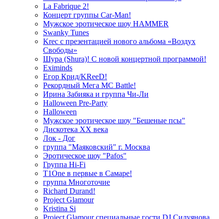
La Fabrique 2!
Концерт группы Car-Man!
Мужское эротическое шоу HAMMER
Swanky Tunes
Krec с презентацией нового альбома «Воздух
Свободы»
Шура (Shura)! С новой концертной программой!
Eximinds
Егор Крид/KReeD!
Рекордный Мега МС Battle!
Ирина Забияка и группа Чи-Ли
Halloween Pre-Party
Halloween
Мужское эротическое шоу "Бешеные псы"
Дискотека ХХ века
Лок - Дог
группа "Маяковский" г. Москва
Эротическое шоу "Pafos"
Группа Hi-Fi
T1One в первые в Самаре!
группа Многоточие
Richard Durand!
Project Glamour
Kristina Si
Project Glamour специальные гости DJ Силуянова