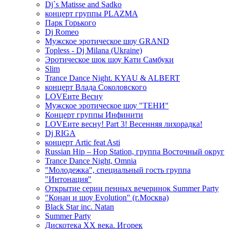
Dj`s Matisse and Sadko
концерт группы PLAZMA
Парк Горького
Dj Romeo
Мужское эротическое шоу GRAND
Topless - Dj Milana (Ukraine)
Эротическое шок шоу Кати Самбуки
Slim
Trance Dance Night. KYAU & ALBERT
концерт Влада Соколовского
LOVEите Весну
Мужское эротическое шоу "ТЕНИ"
Концерт группы Инфинити
LOVEите весну! Part 3! Весенняя лихорадка!
Dj RIGA
концерт Artic feat Asti
Russian Hip – Hop Station, группа Восточный округ
Trance Dance Night, Omnia
"Молодежка", специальный гость группа
"Интонация"
Открытие серии пенных вечеринок Summer Party
"Конан и шоу Evolution" (г.Москва)
Black Star inc. Natan
Summer Party
Дискотека ХХ века. Игорек