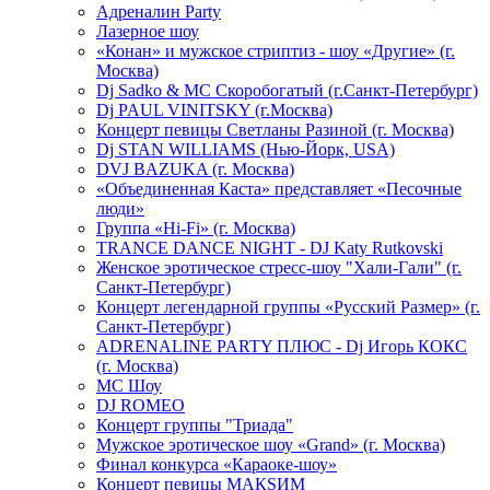
Адреналин Party
Лазерное шоу
«Конан» и мужское стриптиз - шоу «Другие» (г.
Москва)
Dj Sadko & МС Скоробогатый (г.Санкт-Петербург)
Dj PAUL VINITSKY (г.Москва)
Концерт певицы Светланы Разиной (г. Москва)
Dj STAN WILLIAMS (Нью-Йорк, USA)
DVJ BAZUKA (г. Москва)
«Объединенная Каста» представляет «Песочные
люди»
Группа «Hi-Fi» (г. Москва)
TRANCE DANCE NIGHT - DJ Katy Rutkovski
Женское эротическое стресс-шоу "Хали-Гали" (г.
Санкт-Петербург)
Концерт легендарной группы «Русский Размер» (г.
Санкт-Петербург)
ADRENALINE PARTY ПЛЮС - Dj Игорь КОКС
(г. Москва)
MC Шоу
DJ ROMEO
Концерт группы "Триада"
Мужское эротическое шоу «Grand» (г. Москва)
Финал конкурса «Караоке-шоу»
Концерт певицы МАКSИМ