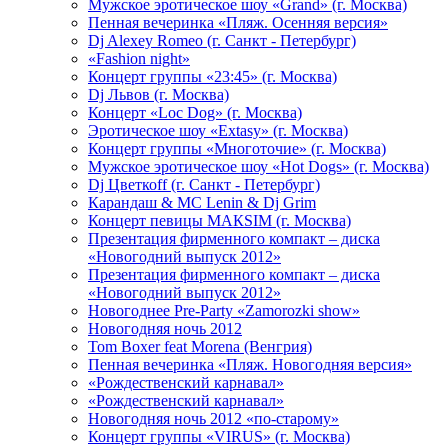
Мужское эротическое шоу «Grand» (г. Москва)
Пенная вечеринка «Пляж. Осенняя версия»
Dj Alexey Romeo (г. Санкт - Петербург)
«Fashion night»
Концерт группы «23:45» (г. Москва)
Dj Львов (г. Москва)
Концерт «Loc Dog» (г. Москва)
Эротическое шоу «Extasy» (г. Москва)
Концерт группы «Многоточие» (г. Москва)
Мужское эротическое шоу «Hot Dogs» (г. Москва)
Dj Цветкоff (г. Санкт - Петербург)
Карандаш & МС Lenin & Dj Grim
Концерт певицы МАКSIМ (г. Москва)
Презентация фирменного компакт – диска
«Новогодний выпуск 2012»
Презентация фирменного компакт – диска
«Новогодний выпуск 2012»
Новогоднее Pre-Party «Zamorozki show»
Новогодняя ночь 2012
Tom Boxer feat Morena (Венгрия)
Пенная вечеринка «Пляж. Новогодняя версия»
«Рождественский карнавал»
«Рождественский карнавал»
Новогодняя ночь 2012 «по-старому»
Концерт группы «VIRUS» (г. Москва)