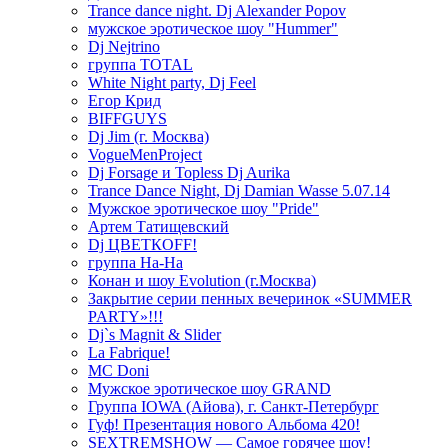
Trance dance night. Dj Alexander Popov
мужское эротическое шоу "Hummer"
Dj Nejtrino
группа TOTAL
White Night party, Dj Feel
Егор Крид
BIFFGUYS
Dj Jim (г. Москва)
VogueMenProject
Dj Forsage и Topless Dj Aurika
Trance Dance Night, Dj Damian Wasse 5.07.14
Мужское эротическое шоу "Pride"
Артем Татищевский
Dj ЦВЕТКOFF!
группа На-На
Конан и шоу Evolution (г.Москва)
Закрытие серии пенных вечеринок «SUMMER
PARTY»!!!
Dj`s Magnit & Slider
La Fabrique!
MC Doni
Мужское эротическое шоу GRAND
Группа IOWA (Айова), г. Санкт-Петербург
Гуф! Презентация нового Альбома 420!
SEXTREMSHOW — Самое горячее шоу!