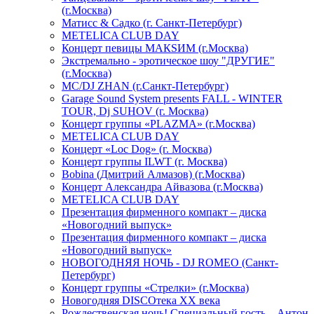
(г.Москва)
Матисс & Садко (г. Санкт-Петербург)
METELICA CLUB DAY
Концерт певицы МАКSИМ (г.Москва)
Экстремально - эротическое шоу "ДРУГИЕ"
(г.Москва)
МС/DJ ZHAN (г.Санкт-Петербург)
Garage Sound System presents FALL - WINTER
TOUR, Dj SUHOV (г. Москва)
Концерт группы «PLAZMA» (г.Москва)
METELICA CLUB DAY
Концерт «Loc Dog» (г. Москва)
Концерт группы ILWT (г. Москва)
Bobina (Дмитрий Алмазов) (г.Москва)
Концерт Александра Айвазова (г.Москва)
METELICA CLUB DAY
Презентация фирменного компакт – диска
«Новогодний выпуск»
Презентация фирменного компакт – диска
«Новогодний выпуск»
НОВОГОДНЯЯ НОЧЬ - DJ ROMEO (Санкт-
Петербург)
Концерт группы «Стрелки» (г.Москва)
Новогодняя DISCOтека ХХ века
Рождественская ночь! Специальный гость – Антон