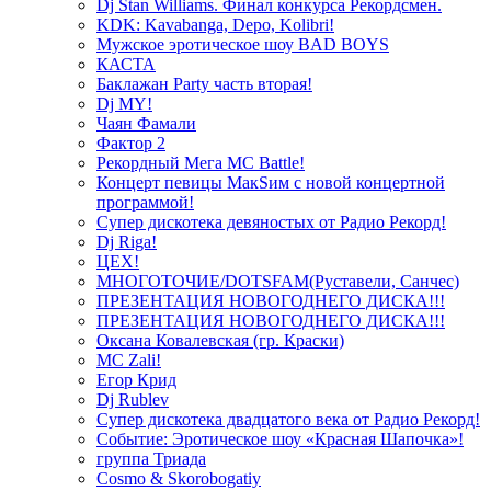
Dj Stan Williams. Финал конкурса Рекордсмен.
KDK: Kavabanga, Depo, Kolibri!
Мужское эротическое шоу BAD BOYS
КАСТА
Баклажан Party часть вторая!
Dj MY!
Чаян Фамали
Фактор 2
Рекордный Мега МС Battle!
Концерт певицы МакSим с новой концертной
программой!
Супер дискотека девяностых от Радио Рекорд!
Dj Riga!
ЦЕХ!
МНОГОТОЧИЕ/DOTSFAM(Руставели, Санчес)
ПРЕЗЕНТАЦИЯ НОВОГОДНЕГО ДИСКА!!!
ПРЕЗЕНТАЦИЯ НОВОГОДНЕГО ДИСКА!!!
Оксана Ковалевская (гр. Краски)
MC Zali!
Егор Крид
Dj Rublev
Супер дискотека двадцатого века от Радио Рекорд!
Событие: Эротическое шоу «Красная Шапочка»!
группа Триада
Cosmo & Skorobogatiy