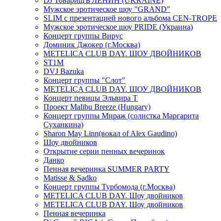
DJ ТоварищЪ ЛЕНИН (UKRAINE)
Мужское эротическое шоу "GRAND"
SLIM с презентацией нового альбома CEN-TROPE
Мужское эротическое шоу PRIDE (Украина)
Концерт группы Вирус
Доминик Джокер (г.Москва)
METELICA CLUB DAY. ШОУ ДВОЙНИКОВ
ST1M
DVJ Bazuka
Концерт группы "Слот"
METELICA CLUB DAY. ШОУ ДВОЙНИКОВ
Концерт певицы Эльвира Т
Проект Malibu Breeze (Hungary)
Концерт группы Мираж (солистка Маргарита
Суханкина)
Sharon May Linn(вокал of Alex Gaudino)
Шоу двойников
Открытие серии пенных вечеринок
Данко
Пенная вечеринка SUMMER PARTY
Matisse & Sadko
Концерт группы Турбомода (г.Москва)
METELICA CLUB DAY. Шоу двойников
METELICA CLUB DAY. Шоу двойников
Пенная вечеринка