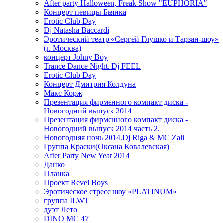
After party Halloween, Freak Show "EUPHORIA"
Концерт певицы Бьянка
Erotic Club Day
Dj Natasha Baccardi
Эротический театр «Сергей Глушко и Тарзан-шоу»
(г. Москва)
концерт Johny Boy
Trance Dance Night. Dj FEEL
Erotic Club Day
Концерт Дмитрия Колдуна
Макс Корж
Презентация фирменного компакт диска -
Новогодний выпуск 2014
Презентация фирменного компакт диска -
Новогодний выпуск 2014 часть 2.
Новогодняя ночь 2014.Dj Riga & MC Zali
Группа Краски(Оксана Ковалевская)
After Party New Year 2014
Данко
Планка
Проект Revel Boys
Эротическое стресс шоу «PLATINUM»
группа ILWT
дуэт Лето
DINO MC 47