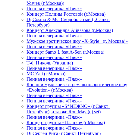
Усачев (г.Москва))
Пенная вечеринка «Пляж»
Концерт Полины Ростовой (г.Москва)
Dj Cosmo & МС Скоробогатый (г.Санкт-
Петербург)
Концерт Александра Айвазова (г.Москва)
Пенная вечеринка «Пляж»
Мужское эротическое шоу «X-Style» (г. Москва)»
Пенная вечеринка «Пляж»
Концерт Samo`L feat A-Sen (г.Москва)
Пенная вечеринка «Пляж»
Т-dj Николь (Украина)
Пенная вечеринка «Пляж»
МС Zali (г.Москва)
Пенная вечеринка «Пляж»
Конан и мужское экстремально-эротическое шоу
«Evolution» (г.Москва)
Пенная вечеринка «Пляж»
Пенная вечеринка «Пляж»
Концерт группы «S*NEЖNO» (г.Санкт-
Петербург), а также Ron May (dj set)
Пенная вечеринка «Пляж»
Концерт группы «Планка» (г.Москва)
Пенная вечеринка «Пляж»
Dj Сергей Рига (г.Санкт-Петербург)