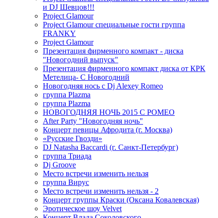
и DJ Шевцов!!!
Project Glamour
Project Glamour специальные гости группа
FRANKY
Project Glamour
Презентация фирменного компакт - диска
"Новогодний выпуск"
Презентация фирменного компакт диска от КРК
Метелица- С Новогодний
Новогодняя нось с Dj Alexey Romeo
группа Plazma
группа Plazma
НОВОГОДНЯЯ НОЧЬ 2015 C РОМЕО
After Party "Новогодняя ночь"
Концерт певицы Афродита (г. Москва)
«Русские Гвозди»
DJ Natasha Baccardi (г. Санкт-Петербург)
группа Триада
Dj Groove
Место встречи изменить нельзя
группа Вирус
Место встречи изменить нельзя - 2
Концерт группы Краски (Оксана Ковалевская)
Эротическое шоу Velvet
Концерт Влада Соколовского