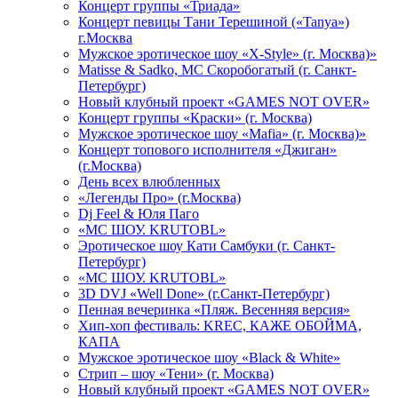
Концерт группы «Триада»
Концерт певицы Тани Терешиной («Tanya»)
г.Москва
Мужское эротическое шоу «X-Style» (г. Москва)»
Matissе & Sadko, MC Скоробогатый (г. Санкт-
Петербург)
Новый клубный проект «GAMES NOT OVER»
Концерт группы «Краски» (г. Москва)
Мужское эротическое шоу «Mafia» (г. Москва)»
Концерт топового исполнителя «Джиган»
(г.Москва)
День всех влюбленных
«Легенды Про» (г.Москва)
Dj Feel & Юля Паго
«МС ШОУ. KRUTOBL»
Эротическое шоу Кати Самбуки (г. Санкт-
Петербург)
«МС ШОУ. KRUTOBL»
3D DVJ «Well Done» (г.Санкт-Петербург)
Пенная вечеринка «Пляж. Весенняя версия»
Хип-хоп фестиваль: KREC, КАЖЕ ОБОЙМА,
КАПА
Мужское эротическое шоу «Black & White»
Стрип – шоу «Тени» (г. Москва)
Новый клубный проект «GAMES NOT OVER»