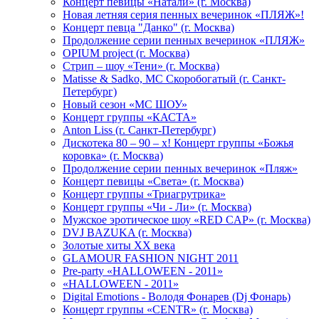
Концерт певицы «Натали» (г. Москва)
Новая летняя серия пенных вечеринок «ПЛЯЖ»!
Концерт певца "Данко" (г. Москва)
Продолжение серии пенных вечеринок «ПЛЯЖ»
OPIUM project (г. Москва)
Стрип – шоу «Тени» (г. Москва)
Matissе & Sadko, MC Скоробогатый (г. Санкт-
Петербург)
Новый сезон «МС ШОУ»
Концерт группы «КАСТА»
Anton Liss (г. Санкт-Петербург)
Дискотека 80 – 90 – х! Концерт группы «Божья
коровка» (г. Москва)
Продолжение серии пенных вечеринок «Пляж»
Концерт певицы «Света» (г. Москва)
Концерт группы «Триагрутрика»
Концерт группы «Чи - Ли» (г. Москва)
Мужское эротическое шоу «RED CAP» (г. Москва)
DVJ BAZUKA (г. Москва)
Золотые хиты XX века
GLAMOUR FASHION NIGHT 2011
Pre-party «HALLOWEEN - 2011»
«HALLOWEEN - 2011»
Digital Emotions - Володя Фонарев (Dj Фонарь)
Концерт группы «CENTR» (г. Москва)