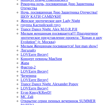
Рекордна ночь, посвященная Дню Защитника
Отечества
Ночь, посвященная Дню Защитника Отечества!
ШОУ КАТИ САМБУКИ!
Женское эротическое шоу Lady Night
группа Каспийский груз
Trance Dance Night. Alex M.O.R.P.H
Милым женщинам посвящается!!! Праздничное
эротическое представление проекта: "Конан и шоу
Evolution" (г. Москва)
Милым Женщинам посвящается! Just man show!
Лигалайз
LOVEите Весну!
Концерт певицы МакSим
Жара
Фактор-2
LOVEите Весну!
Чичерина
LOVEите Весну!
Trance Dance Night. Alexander Popov
LOVEите Весну!
Егор Крид/KReeD!
MC Zali
Открытие серии пенных вечеринок SUMMER