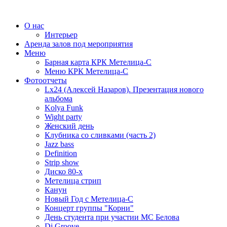
О нас
Интерьер
Аренда залов под мероприятия
Меню
Барная карта КРК Метелица-С
Меню КРК Метелица-С
Фотоотчеты
Lx24 (Алексей Назаров). Презентация нового
альбома
Kolya Funk
Wight party
Женский день
Клубника со сливками (часть 2)
Jazz bass
Definition
Strip show
Диско 80-х
Метелица стрип
Канун
Новый Год с Метелица-С
Концерт группы "Корни"
День студента при участии МС Белова
Dj Groove