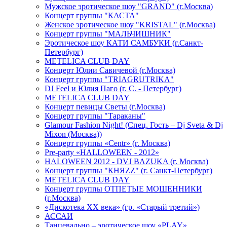
Мужское эротическое шоу "GRAND" (г.Москва)
Концерт группы "КАСТА"
Женское эротическое шоу "KRISTAL" (г.Москва)
Концерт группы "МАЛЬЧИШНИК"
Эротическое шоу КАТИ САМБУКИ (г.Санкт-
Петербург)
METELICA CLUB DAY
Концерт Юлии Савичевой (г.Москва)
Концерт группы "TRIAGRUTRIKA"
DJ Feel и Юлия Паго (г. С. - Петербург)
METELICA CLUB DAY
Концерт певицы Светы (г.Москва)
Концерт группы "Тараканы"
Glamour Fashion Night! (Спец. Гость – Dj Sveta & Dj
Mixon (Москва))
Концерт группы «Centr» (г. Москва)
Pre-party «HALLOWEEN - 2012»
HALOWEEN 2012 - DVJ BAZUKA (г. Москва)
Концерт группы "КНЯZZ" (г. Санкт-Петербург)
METELICA CLUB DAY
Концерт группы ОТПЕТЫЕ МОШЕННИКИ
(г.Москва)
«Дискотека ХХ века» (гр. «Старый третий»)
АССАИ
Танцевально – эротическое шоу «PLAY»