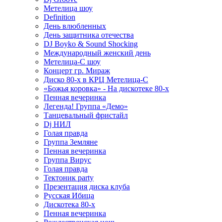
Метелица шоу
Definition
День влюбленных
День защитника отечества
DJ Boyko & Sound Shocking
Международный женский день
Метелица-С шоу
Концерт гр. Мираж
Диско 80-х в КРЦ Метелица-С
«Божья коровка» - На дискотеке 80-х
Пенная вечеринка
Легенда! Группа «Демо»
Танцевальный фристайл
Dj НИЛ
Голая правда
Группа Земляне
Пенная вечеринка
Группа Вирус
Голая правда
Тектоник party
Презентация диска клуба
Русская Ибица
Дискотека 80-х
Пенная вечеринка