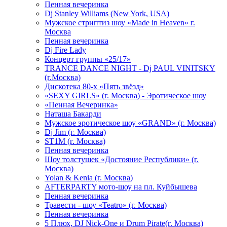
Пенная вечеринка
Dj Stanley Williams (New York, USA)
Мужское стриптиз шоу «Made in Heaven» г.
Москва
Пенная вечеринка
Dj Fire Lady
Концерт группы «25/17»
TRANCE DANCE NIGHT - Dj PAUL VINITSKY
(г.Москва)
Дискотека 80-х «Пять звёзд»
«SEXY GIRLS» (г. Москва) - Эротическое шоу
«Пенная Вечеринка»
Hаташа Бакарди
Мужское эротическое шоу «GRAND» (г. Москва)
Dj Jim (г. Москва)
ST1M (г. Москва)
Пенная вечеринка
Шоу толстушек «Достояние Республики» (г.
Москва)
Yolan & Kenia (г. Москва)
AFTERPARTY мото-шоу на пл. Куйбышева
Пенная вечеринка
Травести - шоу «Teatro» (г. Москва)
Пенная вечеринка
5 Плюх, DJ Nick-One и Drum Pirate(г. Москва)