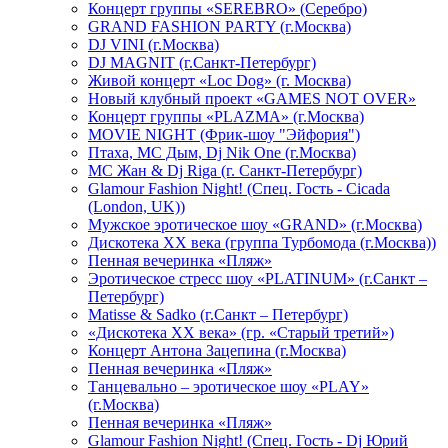
Концерт группы «SEREBRO» (Серебро)
GRAND FASHION PARTY (г.Москва)
DJ VINI (г.Москва)
DJ MAGNIT (г.Санкт-Петербург)
Живой концерт «Loc Dog» (г. Москва)
Новый клубный проект «GAMES NOT OVER»
Концерт группы «PLAZMA» (г.Москва)
MOVIE NIGHT (Фрик-шоу "Эйфория")
Птаха, МС Дым, Dj Nik One (г.Москва)
МС Жан & Dj Riga (г. Санкт-Петербург)
Glamour Fashion Night! (Спец. Гость - Cicada
(London, UK))
Мужское эротическое шоу «GRAND» (г.Москва)
Дискотека XX века (группа Турбомода (г.Москва))
Пенная вечеринка «Пляж»
Эротическое стресс шоу «PLATINUM» (г.Санкт –
Петербург)
Matisse & Sadko (г.Санкт – Петербург)
«Дискотека ХХ века» (гр. «Старый третий»)
Концерт Антона Зацепина (г.Москва)
Пенная вечеринка «Пляж»
Танцевально – эротическое шоу «PLAY»
(г.Москва)
Пенная вечеринка «Пляж»
Glamour Fashion Night! (Спец. Гость - Dj Юрий