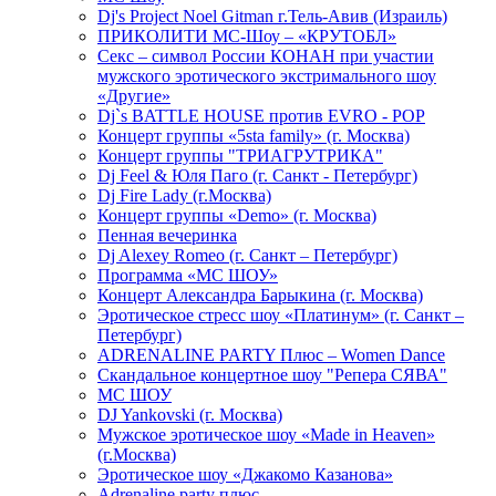
Dj's Project Noel Gitman г.Тель-Авив (Израиль)
ПРИКОЛИТИ МС-Шоу – «КРУТОБЛ»
Секс – символ России КОНАН при участии
мужского эротического экстримального шоу
«Другие»
Dj`s BATTLE HOUSE против EVRO - POP
Концерт группы «5sta family» (г. Москва)
Концерт группы "ТРИАГРУТРИКА"
Dj Feel & Юля Паго (г. Санкт - Петербург)
Dj Fire Lady (г.Москва)
Концерт группы «Demo» (г. Москва)
Пенная вечеринка
Dj Alexey Romeo (г. Санкт – Петербург)
Программа «МС ШОУ»
Концерт Александра Барыкина (г. Москва)
Эротическое стресс шоу «Платинум» (г. Санкт –
Петербург)
ADRENALINE PARTY Плюс – Women Dance
Скандальное концертное шоу "Репера СЯВА"
МС ШОУ
DJ Yankovski (г. Москва)
Мужское эротическое шоу «Made in Heaven»
(г.Москва)
Эротическое шоу «Джакомо Казанова»
Adrenaline party плюс