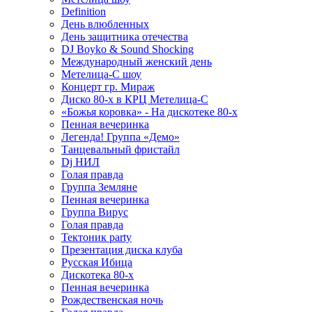
Definition
День влюбленных
День защитника отечества
DJ Boyko & Sound Shocking
Международный женский день
Метелица-С шоу
Концерт гр. Мираж
Диско 80-х в КРЦ Метелица-С
«Божья коровка» - На дискотеке 80-х
Пенная вечеринка
Легенда! Группа «Демо»
Танцевальный фристайл
Dj НИЛ
Голая правда
Группа Земляне
Пенная вечеринка
Группа Вирус
Голая правда
Тектоник party
Презентация диска клуба
Русская Ибица
Дискотека 80-х
Пенная вечеринка
Рождественская ночь