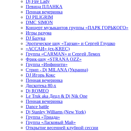
Dj Fire Lady
Певица ПЛАНКА
Пенная вечеринка
DJ PILIGRIM
DMC SIMON
Концерт музыкантов группы «ПАРК ГОРЬКОГО»
Игры разума
DJ Базука
Эротическое шоу «Тарзан» и Сергей Глушко
«АССАИ» (ex-KREC)
Группа «CARMAN» и Сергей Лемох
Фрик-шоу «STRANA OZZ»
Группа «Инфинити»
Стрип - Dj MILANA (Украина)
DJ Игорь Кокс
Пенная вечеринка
Дискотека 80-х
Dj ROMEO
Le Truk aka Децл & Dj Nik One
Пенная вечеринка
Dance battle
Dj Stanley Williams (New York)
Группа «Триада»
Группа «Ласковый Май»
Открытие весенней клубной сессии