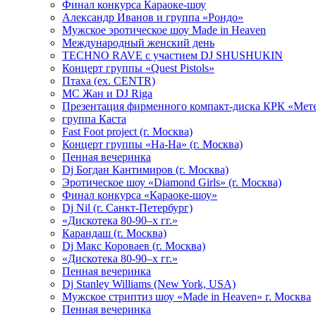
Финал конкурса Караоке-шоу
Александр Иванов и группа «Рондо»
Мужское эротическое шоу Made in Heaven
Международный женский день
TECHNO RAVE с участием DJ SHUSHUKIN
Концерт группы «Quest Pistols»
Птаха (ex. CENTR)
МС Жан и DJ Riga
Презентация фирменного компакт-диска КРК «Мет
группа Каста
Fast Foot project (г. Москва)
Концерт группы «На-На» (г. Москва)
Пенная вечеринка
Dj Богдан Кантимиров (г. Москва)
Эротическое шоу «Diamond Girls» (г. Москва)
Финал конкурса «Караоке-шоу»
Dj Nil (г. Санкт-Петербург)
«Дискотека 80-90–х гг.»
Карандаш (г. Москва)
Dj Макс Короваев (г. Москва)
«Дискотека 80-90–х гг.»
Пенная вечеринка
Dj Stanley Williams (New York, USA)
Мужское стриптиз шоу «Made in Heaven» г. Москва
Пенная вечеринка