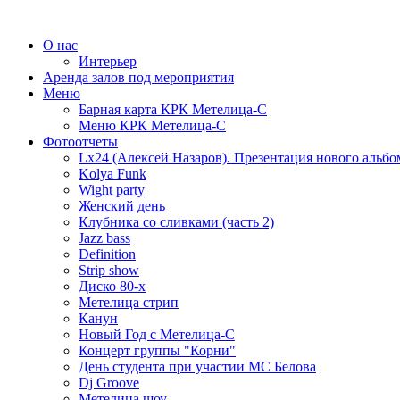
О нас
Интерьер
Аренда залов под мероприятия
Меню
Барная карта КРК Метелица-С
Меню КРК Метелица-С
Фотоотчеты
Lx24 (Алексей Назаров). Презентация нового альбо
Kolya Funk
Wight party
Женский день
Клубника со сливками (часть 2)
Jazz bass
Definition
Strip show
Диско 80-х
Метелица стрип
Канун
Новый Год с Метелица-С
Концерт группы "Корни"
День студента при участии МС Белова
Dj Groove
Метелица шоу