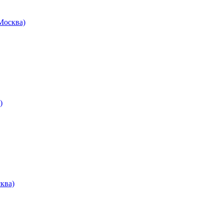
осква)
)
ква)