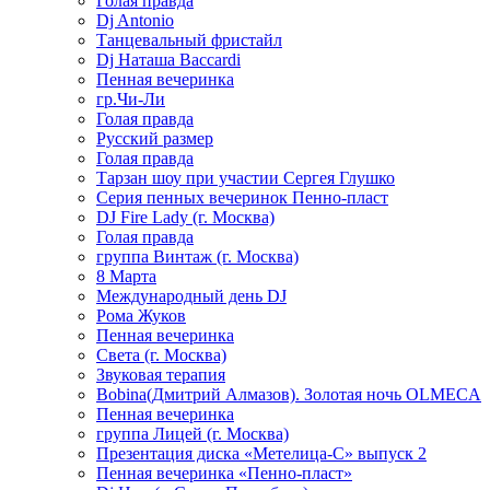
Голая правда
Dj Antonio
Танцевальный фристайл
Dj Наташа Baccardi
Пенная вечеринка
гр.Чи-Ли
Голая правда
Русский размер
Голая правда
Тарзан шоу при участии Сергея Глушко
Серия пенных вечеринок Пенно-пласт
DJ Fire Lady (г. Москва)
Голая правда
группа Винтаж (г. Москва)
8 Марта
Международный день DJ
Рома Жуков
Пенная вечеринка
Света (г. Москва)
Звуковая терапия
Bobina(Дмитрий Алмазов). Золотая ночь OLMECA
Пенная вечеринка
группа Лицей (г. Москва)
Презентация диска «Метелица-С» выпуск 2
Пенная вечеринка «Пенно-пласт»