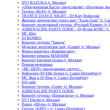
DVJ BAZUKA (г. Москва)
«Объединенная Каста» представляет «Песочные лю
Группа «Hi-Fi» (г. Москва)
TRANCE DANCE NIGHT - DJ Katy Rutkovski
Женское эротическое стресс-шоу "Хали-Гали" (г. Са
Концерт легендарной группы «Русский Размер» (г. 
ADRENALINE PARTY ПЛЮС - Dj Игорь КОКС (г. 
MC Шоу
DJ ROMEO
Концерт группы "Триада"
Мужское эротическое шоу «Grand» (г. Москва)
Финал конкурса «Караоке-шоу»
Концерт певицы МАКSИМ
Концерт Евгения Осина (г. Москва)
Пенная вечеринка
«МС ШОУ» продолжение следует...
Halloween (Dj Ellis Sexton (г. Санкт-Петербург))
МС Жан и Dj Riga (г. Санкт-Петербург)
DJ's girls
Концерт группы «Centr» (г. Москва)
ADRENALINE PARTY ПЛЮС
Концерт группы «Пропаганда» (г. Москва)
DVJ Electra (г. Москва)
Певец «Шура» (г. Москва)
Группа «KREC» (г. Санкт-Петербург)