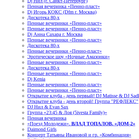
Dj Нил (г. Санкт-Петербург)
Пенная вечеринка «Пенно-пласт»
Dj Игорь КОКС (Dfm г. Москва)
Дискотека 80-х
Пенные вечеринки «Пенно-пласт»
Пенные вечеринки «Пенно-пласт»
Dj Анна Сахара г. Москва
Пенные вечеринки «Пенно-пласт»
Дискотека 80-х
Пенные вечеринки «Пенно-пласт»
Эротическое шоу «Ночные Амазонки»
Пенные вечеринки «Пенно-пласт»
Дискотека 80-х
Пенные вечеринки «Пенно-пласт»
Dj Kenia
Пенные вечеринки «Пенно-пласт»
Пенные вечеринки «Пенно-пласт»
Открытие клуба - день первый! DJ Matisse & DJ Sad
Открытие клуба - день второй! Группа "РЕФЛЕКС"
DJ Нил & Evan Sax
Группа «23:45 & Лоя (5ivesta Family)»
Пенная вечеринка
«Поезд Молодежи».
ВЛАД ТОПАЛОВ. «ДОМ-2»
Daimond Girls
Концерт Татьяны Ивановой и гр. «Комбинация»