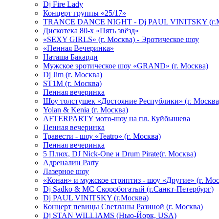
Dj Fire Lady
Концерт группы «25/17»
TRANCE DANCE NIGHT - Dj PAUL VINITSKY (г.М
Дискотека 80-х «Пять звёзд»
«SEXY GIRLS» (г. Москва) - Эротическое шоу
«Пенная Вечеринка»
Hаташа Бакарди
Мужское эротическое шоу «GRAND» (г. Москва)
Dj Jim (г. Москва)
ST1M (г. Москва)
Пенная вечеринка
Шоу толстушек «Достояние Республики» (г. Москва
Yolan & Kenia (г. Москва)
AFTERPARTY мото-шоу на пл. Куйбышева
Пенная вечеринка
Травести - шоу «Teatro» (г. Москва)
Пенная вечеринка
5 Плюх, DJ Nick-One и Drum Pirate(г. Москва)
Адреналин Party
Лазерное шоу
«Конан» и мужское стриптиз - шоу «Другие» (г. Мос
Dj Sadko & МС Скоробогатый (г.Санкт-Петербург)
Dj PAUL VINITSKY (г.Москва)
Концерт певицы Светланы Разиной (г. Москва)
Dj STAN WILLIAMS (Нью-Йорк, USA)