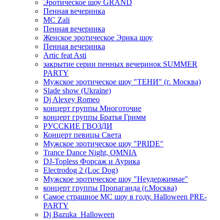
Эротическое шоу GRAND
Пенная вечеринка
MC Zali
Пенная вечеринка
Женское эротическое Эрика шоу
Пенная вечеринка
Artic feat Asti
закрытие серии пенных вечеринок SUMMER
PARTY
Мужское эротическое шоу "ТЕНИ" (г. Москва)
Slade show (Ukraine)
Dj Alexey Romeo
концерт группы Многоточие
концерт группы Братья Гримм
РУССКИЕ ГВОЗДИ
Концерт певицы Света
Мужское эротическое шоу "PRIDE"
Trance Dance Night, OMNIA
DJ-Topless Форсаж и Аурика
Electrodog 2 (Loc Dog)
Мужское эротическое шоу "Неудержимые"
концерт группы Пропаганда (г.Москва)
Самое страшное МС шоу в году. Halloween PRE-
PARTY
Dj Bazuka_Halloween