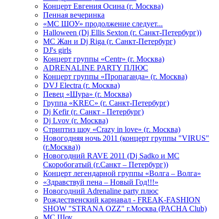
Концерт Евгения Осина (г. Москва)
Пенная вечеринка
«МС ШОУ» продолжение следует...
Halloween (Dj Ellis Sexton (г. Санкт-Петербург))
МС Жан и Dj Riga (г. Санкт-Петербург)
DJ's girls
Концерт группы «Centr» (г. Москва)
ADRENALINE PARTY ПЛЮС
Концерт группы «Пропаганда» (г. Москва)
DVJ Electra (г. Москва)
Певец «Шура» (г. Москва)
Группа «KREC» (г. Санкт-Петербург)
Dj Kefir (г. Санкт - Петербург)
Dj Lvov (г. Москва)
Стриптиз шоу «Crazy in love» (г. Москва)
Новогодняя ночь 2011 (концерт группы "VIRUS"
(г.Москва))
Новогодний RAVE 2011 (Dj Sadko и MC
Скоробогатый (г.Санкт – Петербург))
Концерт легендарной группы «Волга – Волга»
«Здравствуй пена – Новый Год!!!»
Новогодний Adrenaline party плюс
Рождественский карнавал - FREAK-FASHION
SHOW "STRANA OZZ" г.Москва (PACHA Club)
MC Шоу