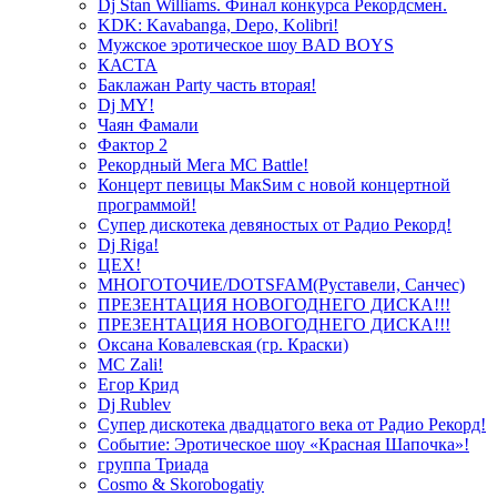
Dj Stan Williams. Финал конкурса Рекордсмен.
KDK: Kavabanga, Depo, Kolibri!
Мужское эротическое шоу BAD BOYS
КАСТА
Баклажан Party часть вторая!
Dj MY!
Чаян Фамали
Фактор 2
Рекордный Мега МС Battle!
Концерт певицы МакSим с новой концертной
программой!
Супер дискотека девяностых от Радио Рекорд!
Dj Riga!
ЦЕХ!
МНОГОТОЧИЕ/DOTSFAM(Руставели, Санчес)
ПРЕЗЕНТАЦИЯ НОВОГОДНЕГО ДИСКА!!!
ПРЕЗЕНТАЦИЯ НОВОГОДНЕГО ДИСКА!!!
Оксана Ковалевская (гр. Краски)
MC Zali!
Егор Крид
Dj Rublev
Супер дискотека двадцатого века от Радио Рекорд!
Событие: Эротическое шоу «Красная Шапочка»!
группа Триада
Cosmo & Skorobogatiy