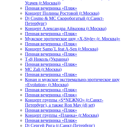
Усачев (г.Москва))
Пенная вечеринка «Пляж»
Концерт Полины Ростовой (г.Москва)
Dj Cosmo & МС Скоробогатый (г.Санкт-
Петербург)
Концерт Александра Айвазова (г.Москва)
Пенная вечеринка «Пляж»
Мужское эротическое шоу «X-Style» (г. Москва)»
Пенная вечеринка «Пляж»
Концерт Samo`L feat A-Sen (г.Москва)
Пенная вечеринка «Пляж»
Т-dj Николь (Украина)
Пенная вечеринка «Пляж»
МС Zali (г.Москва)
Пенная вечеринка «Пляж»
Конан и мужское экстремально-эротическое шоу
«Evolution» (г.Москва)
Пенная вечеринка «Пляж»
Пенная вечеринка «Пляж»
Концерт группы «S*NEЖNO» (г.Санкт-
Петербург), а также Ron May (dj set)
Пенная вечеринка «Пляж»
Концерт группы «Планка» (г.Москва)
Пенная вечеринка «Пляж»
Dj Сергей Рига (г.Санкт-Петербург)