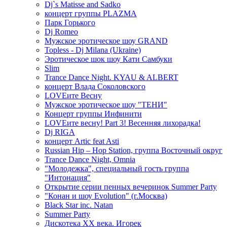
Dj`s Matisse and Sadko
концерт группы PLAZMA
Парк Горького
Dj Romeo
Мужское эротическое шоу GRAND
Topless - Dj Milana (Ukraine)
Эротическое шок шоу Кати Самбуки
Slim
Trance Dance Night. KYAU & ALBERT
концерт Влада Соколовского
LOVEите Весну
Мужское эротическое шоу "ТЕНИ"
Концерт группы Инфинити
LOVEите весну! Part 3! Весенняя лихорадка!
Dj RIGA
концерт Artic feat Asti
Russian Hip – Hop Station, группа Восточный округ
Trance Dance Night, Omnia
"Молодежка", специальный гость группа
"Интонация"
Открытие серии пенных вечеринок Summer Party
"Конан и шоу Evolution" (г.Москва)
Black Star inc. Natan
Summer Party
Дискотека ХХ века. Игорек