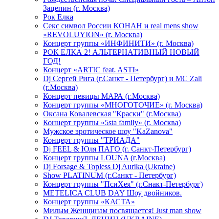
Зацепин (г. Москва)
Рок Елка
Секс символ России КОНАН и real mens show
«REVOLUYION» (г. Москва)
Концерт группы «ИНФИНИТИ» (г. Москва)
РОК ЕЛКА 2! АЛЬТЕРНАТИВНЫЙ НОВЫЙ
ГОД!
Концерт «ARTIC feat. ASTI»
Dj Сергей Рига (г.Санкт - Петербург) и MC Zali
(г.Москва)
Концерт певицы МАРА (г.Москва)
Концерт группы «МНОГОТОЧИЕ» (г. Москва)
Оксана Ковалевская "Краски" (г.Москва)
Концерт группы «5sta family» (г. Москва)
Мужское эротическое шоу "KaZanova"
Концерт группы "ТРИАДА"
Dj FEEL & Юля ПАГО (г. Санкт-Петербург)
Концерт группы LOUNA (г.Москва)
Dj Forsage & Topless Dj Aurika (Ukraine)
Show PLATINUM (г.Санкт - Петербург)
Концерт группы "ПсиХея" (г.Снакт-Петербург)
METELICA CLUB DAY Шоу двойников.
Концерт группы «КАСТА»
Милым Женщинам посвящается! Just man show