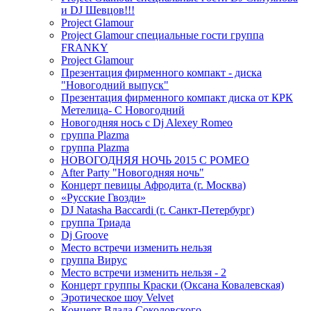
и DJ Шевцов!!!
Project Glamour
Project Glamour специальные гости группа
FRANKY
Project Glamour
Презентация фирменного компакт - диска
"Новогодний выпуск"
Презентация фирменного компакт диска от КРК
Метелица- С Новогодний
Новогодняя нось с Dj Alexey Romeo
группа Plazma
группа Plazma
НОВОГОДНЯЯ НОЧЬ 2015 C РОМЕО
After Party "Новогодняя ночь"
Концерт певицы Афродита (г. Москва)
«Русские Гвозди»
DJ Natasha Baccardi (г. Санкт-Петербург)
группа Триада
Dj Groove
Место встречи изменить нельзя
группа Вирус
Место встречи изменить нельзя - 2
Концерт группы Краски (Оксана Ковалевская)
Эротическое шоу Velvet
Концерт Влада Соколовского