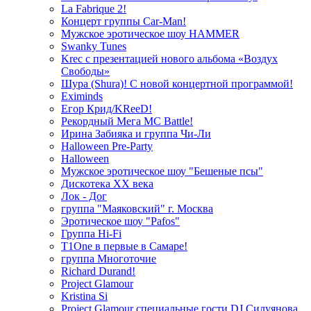
La Fabrique 2!
Концерт группы Car-Man!
Мужское эротическое шоу HAMMER
Swanky Tunes
Krec с презентацией нового альбома «Воздух
Свободы»
Шура (Shura)! С новой концертной программой!
Eximinds
Егор Крид/KReeD!
Рекордный Мега МС Battle!
Ирина Забияка и группа Чи-Ли
Halloween Pre-Party
Halloween
Мужское эротическое шоу "Бешеные псы"
Дискотека ХХ века
Лок - Дог
группа "Маяковский" г. Москва
Эротическое шоу "Pafos"
Группа Hi-Fi
T1One в первые в Самаре!
группа Многоточие
Richard Durand!
Project Glamour
Kristina Si
Project Glamour специальные гости DJ Силуянова