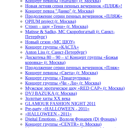
Концерт певицы «Натали» (г. Москва)
Новая летняя серия пенных вечеринок «ПЛЯЖ»!
Концерт певца "Данко" (г. Москва)
Продолжение серии пенных вечеринок «ПЛЯЖ»
OPIUM project (г. Москва)
Стрип – шоу «Тени» (г. Москва)
Matissе & Sadko, MC Скоробогатый (г. Санкт-
Петербург)
Новый сезон «МС ШОУ»
Концерт группы «КАСТА»
Anton Liss (г. Санкт-Петербург)
Дискотека 80 – 90 – х! Концерт группы «Божья
коровка» (г. Москва)
Продолжение серии пенных вечеринок «Пляж»
Концерт певицы «Света» (г. Москва)
Концерт группы «Триагрутрика»
Концерт группы «Чи - Ли» (г. Москва)
Мужское эротическое шоу «RED CAP» (г. Москва)
DVJ BAZUKA (г. Москва)
Золотые хиты XX века
GLAMOUR FASHION NIGHT 2011
Pre-party «HALLOWEEN - 2011»
«HALLOWEEN - 2011»
Digital Emotions - Володя Фонарев (Dj Фонарь)
Концерт группы «CENTR» (г. Москва)