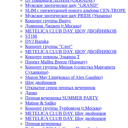
DJ ТоварищЪ ЛЕНИН (UKRAINE)
Мужское эротическое шоу "GRAND"
SLIM с презентацией нового альбома CEN-TROPE
Мужское эротическое шоу PRIDE (Украина)
Концерт группы Вирус
Доминик Джокер (г.Москва)
METELICA CLUB DAY. ШОУ ДВОЙНИКОВ
ST1M
DVJ Bazuka
Концерт группы "Слот"
METELICA CLUB DAY. ШОУ ДВОЙНИКОВ
Концерт певицы Эльвира Т
Проект Malibu Breeze (Hungary)
Концерт группы Мираж (солистка Маргарита
Суханкина)
Sharon May Linn(вокал of Alex Gaudino)
Шоу двойников
Открытие серии пенных вечеринок
Данко
Пенная вечеринка SUMMER PARTY
Matisse & Sadko
Концерт группы Турбомода (г.Москва)
METELICA CLUB DAY. Шоу двойников
METELICA CLUB DAY. Шоу двойников
Пенная вечеринка