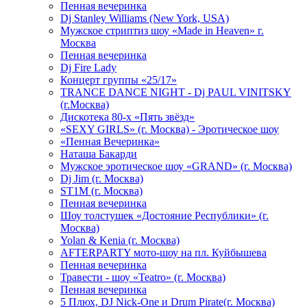
Пенная вечеринка
Dj Stanley Williams (New York, USA)
Мужское стриптиз шоу «Made in Heaven» г.
Москва
Пенная вечеринка
Dj Fire Lady
Концерт группы «25/17»
TRANCE DANCE NIGHT - Dj PAUL VINITSKY
(г.Москва)
Дискотека 80-х «Пять звёзд»
«SEXY GIRLS» (г. Москва) - Эротическое шоу
«Пенная Вечеринка»
Hаташа Бакарди
Мужское эротическое шоу «GRAND» (г. Москва)
Dj Jim (г. Москва)
ST1M (г. Москва)
Пенная вечеринка
Шоу толстушек «Достояние Республики» (г.
Москва)
Yolan & Kenia (г. Москва)
AFTERPARTY мото-шоу на пл. Куйбышева
Пенная вечеринка
Травести - шоу «Teatro» (г. Москва)
Пенная вечеринка
5 Плюх, DJ Nick-One и Drum Pirate(г. Москва)