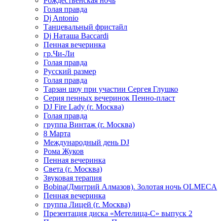
Рождественская ночь
Голая правда
Dj Antonio
Танцевальный фристайл
Dj Наташа Baccardi
Пенная вечеринка
гр.Чи-Ли
Голая правда
Русский размер
Голая правда
Тарзан шоу при участии Сергея Глушко
Серия пенных вечеринок Пенно-пласт
DJ Fire Lady (г. Москва)
Голая правда
группа Винтаж (г. Москва)
8 Марта
Международный день DJ
Рома Жуков
Пенная вечеринка
Света (г. Москва)
Звуковая терапия
Bobina(Дмитрий Алмазов). Золотая ночь OLMECA
Пенная вечеринка
группа Лицей (г. Москва)
Презентация диска «Метелица-С» выпуск 2