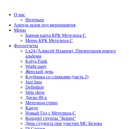
О нас
Интерьер
Аренда залов под мероприятия
Меню
Барная карта КРК Метелица-С
Меню КРК Метелица-С
Фотоотчеты
Lx24 (Алексей Назаров). Презентация нового
альбома
Kolya Funk
Wight party
Женский день
Клубника со сливками (часть 2)
Jazz bass
Definition
Strip show
Диско 80-х
Метелица стрип
Канун
Новый Год с Метелица-С
Концерт группы "Корни"
День студента при участии МС Белова
Dj Groove