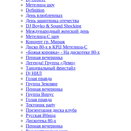
Метелица шоу
Definition
День влюбленных
День защитника отечества
DJ Boyko & Sound Shocking
Международный женский день
Метелица-С шоу
Концерт гр. Мираж
Диско 80-х в КРЦ Метелица-С
«Божья коровка» - На дискотеке 80-х
Пенная вечеринка
Легенда! Группа «Демо»
Танцевальный фристайл
Dj НИЛ
Голая правда
Группа Земляне
Пенная вечеринка
Группа Вирус
Голая правда
Тектоник party
Презентация диска клуба
Русская Ибица
Дискотека 80-х
Пенная вечеринка