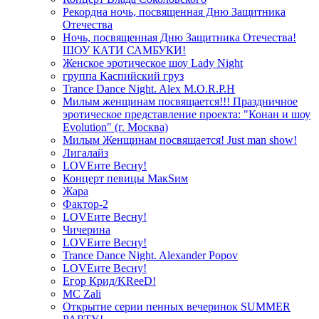
Рекордна ночь, посвященная Дню Защитника
Отечества
Ночь, посвященная Дню Защитника Отечества!
ШОУ КАТИ САМБУКИ!
Женское эротическое шоу Lady Night
группа Каспийский груз
Trance Dance Night. Alex M.O.R.P.H
Милым женщинам посвящается!!! Праздничное
эротическое представление проекта: "Конан и шоу
Evolution" (г. Москва)
Милым Женщинам посвящается! Just man show!
Лигалайз
LOVEите Весну!
Концерт певицы МакSим
Жара
Фактор-2
LOVEите Весну!
Чичерина
LOVEите Весну!
Trance Dance Night. Alexander Popov
LOVEите Весну!
Егор Крид/KReeD!
MC Zali
Открытие серии пенных вечеринок SUMMER