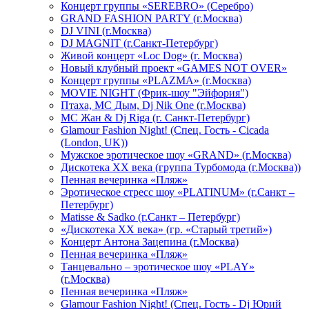
Концерт группы «SEREBRO» (Серебро)
GRAND FASHION PARTY (г.Москва)
DJ VINI (г.Москва)
DJ MAGNIT (г.Санкт-Петербург)
Живой концерт «Loc Dog» (г. Москва)
Новый клубный проект «GAMES NOT OVER»
Концерт группы «PLAZMA» (г.Москва)
MOVIE NIGHT (Фрик-шоу "Эйфория")
Птаха, МС Дым, Dj Nik One (г.Москва)
МС Жан & Dj Riga (г. Санкт-Петербург)
Glamour Fashion Night! (Спец. Гость - Cicada
(London, UK))
Мужское эротическое шоу «GRAND» (г.Москва)
Дискотека XX века (группа Турбомода (г.Москва))
Пенная вечеринка «Пляж»
Эротическое стресс шоу «PLATINUM» (г.Санкт –
Петербург)
Matisse & Sadko (г.Санкт – Петербург)
«Дискотека ХХ века» (гр. «Старый третий»)
Концерт Антона Зацепина (г.Москва)
Пенная вечеринка «Пляж»
Танцевально – эротическое шоу «PLAY»
(г.Москва)
Пенная вечеринка «Пляж»
Glamour Fashion Night! (Спец. Гость - Dj Юрий