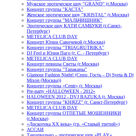
Мужское эротическое шоу "GRAND" (г.Москва)
Концерт группы "КАСТА"
Женское эротическое шоу "KRISTAL" (г.Москва)
Концерт группы "МАЛЬЧИШНИК"
Эротическое шоу КАТИ САМБУКИ (г.Санкт-
Петербург)
METELICA CLUB DAY
Концерт Юлии Савичевой (г.Москва)
Концерт группы "TRIAGRUTRIKA"
DJ Feel и Юлия Паго (г. С. - Петербург)
METELICA CLUB DAY
Концерт певицы Светы (г.Москва)
Концерт группы "Тараканы"
Glamour Fashion Night! (Спец. Гость – Dj Sveta & Dj
Mixon (Москва))
Концерт группы «Centr» (г. Москва)
Pre-party «HALLOWEEN - 2012»
HALOWEEN 2012 - DVJ BAZUKA (г. Москва)
Концерт группы "КНЯZZ" (г. Санкт-Петербург)
METELICA CLUB DAY
Концерт группы ОТПЕТЫЕ МОШЕННИКИ
(г.Москва)
«Дискотека ХХ века» (гр. «Старый третий»)
АССАИ
Танцевально – эротическое шоу «PLAY»