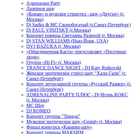
Адреналин Party
Лазерное шоу
«Конан» и мужское стриптиз - шоу «Другие» (г.
Москва)
Dj Sadko & МС Скоробогатый (г.Санкт-Петербург)
Dj PAUL VINITSKY (г.Москва)
Концерт певицы Светланы Разиной (г. Москва)
Dj STAN WILLIAMS (Нью-Йорк, USA)
DVJ BAZUKA (г. Москва)
«Объединенная Каста» представляет «Песочные
люди»
Группа «Hi-Fi» (г. Москва)
TRANCE DANCE NIGHT - DJ Katy Rutkovski
Женское эротическое стресс-шоу "Хали-Гали" (г.
Санкт-Петербург)
Концерт легендарной группы «Русский Размер» (г.
Санкт-Петербург)
ADRENALINE PARTY ПЛЮС - Dj Игорь КОКС
(г. Москва)
MC Шоу
DJ ROMEO
Концерт группы "Триада"
Мужское эротическое шоу «Grand» (г. Москва)
Финал конкурса «Караоке-шоу»
Концерт певицы МАКSИМ