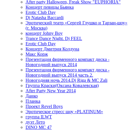
After party Halloween, Freak Show "EUPHORIA"
Концерт певицы Бьянка
Erotic Club Day
Dj Natasha Baccardi
Эротический театр «Сергей Глушко и Тарзан-шоу»
(г. Москва)
концерт Johny Boy
Trance Dance Night. Dj FEEL
Erotic Club Day
Концерт Дмитрия Колдуна
Макс Корж
Презентация фирменного компакт диска -
Новогодний выпуск 2014
Презентация фирменного компакт диска -
Новогодний выпуск 2014 часть 2.
Новогодняя ночь 2014.Dj Riga & MC Zali
Группа Краски(Оксана Ковалевская)
After Party New Year 2014
Данко
Планка
Проект Revel Boys
Эротическое стресс шоу «PLATINUM»
группа ILWT
дуэт Лето
DINO MC 47