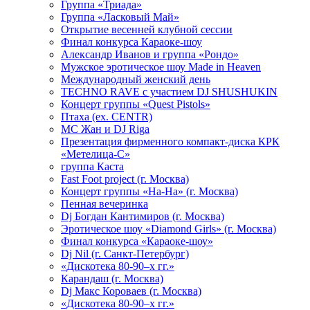
Группа «Триада»
Группа «Ласковый Май»
Открытие весенней клубной сессии
Финал конкурса Караоке-шоу
Александр Иванов и группа «Рондо»
Мужское эротическое шоу Made in Heaven
Международный женский день
TECHNO RAVE с участием DJ SHUSHUKIN
Концерт группы «Quest Pistols»
Птаха (ex. CENTR)
МС Жан и DJ Riga
Презентация фирменного компакт-диска КРК
«Метелица-С»
группа Каста
Fast Foot project (г. Москва)
Концерт группы «На-На» (г. Москва)
Пенная вечеринка
Dj Богдан Кантимиров (г. Москва)
Эротическое шоу «Diamond Girls» (г. Москва)
Финал конкурса «Караоке-шоу»
Dj Nil (г. Санкт-Петербург)
«Дискотека 80-90–х гг.»
Карандаш (г. Москва)
Dj Макс Короваев (г. Москва)
«Дискотека 80-90–х гг.»