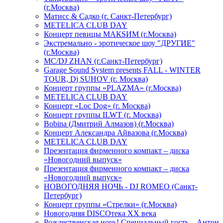
(г.Москва)
Матисс & Садко (г. Санкт-Петербург)
METELICA CLUB DAY
Концерт певицы МАКSИМ (г.Москва)
Экстремально - эротическое шоу "ДРУГИЕ"
(г.Москва)
МС/DJ ZHAN (г.Санкт-Петербург)
Garage Sound System presents FALL - WINTER
TOUR, Dj SUHOV (г. Москва)
Концерт группы «PLAZMA» (г.Москва)
METELICA CLUB DAY
Концерт «Loc Dog» (г. Москва)
Концерт группы ILWT (г. Москва)
Bobina (Дмитрий Алмазов) (г.Москва)
Концерт Александра Айвазова (г.Москва)
METELICA CLUB DAY
Презентация фирменного компакт – диска
«Новогодний выпуск»
Презентация фирменного компакт – диска
«Новогодний выпуск»
НОВОГОДНЯЯ НОЧЬ - DJ ROMEO (Санкт-
Петербург)
Концерт группы «Стрелки» (г.Москва)
Новогодняя DISCOтека ХХ века
Рождественская ночь! Специальный гость – Антон