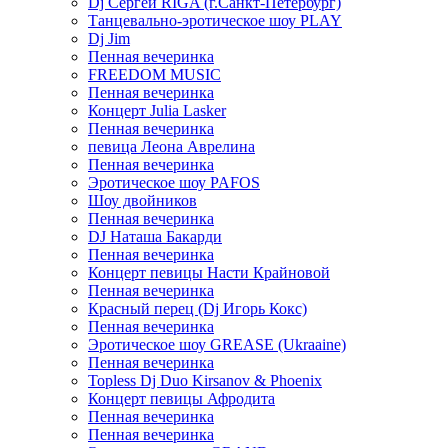
Dj Сергей RIGA (г.Санкт-Петербург)
Танцевально-эротическое шоу PLAY
Dj Jim
Пенная вечеринка
FREEDOM MUSIC
Пенная вечеринка
Концерт Julia Lasker
Пенная вечеринка
певица Леона Аврелина
Пенная вечеринка
Эротическое шоу PAFOS
Шоу двойников
Пенная вечеринка
DJ Наташа Бакарди
Пенная вечеринка
Концерт певицы Насти Крайновой
Пенная вечеринка
Красный перец (Dj Игорь Кокс)
Пенная вечеринка
Эротическое шоу GREASE (Ukraaine)
Пенная вечеринка
Topless Dj Duo Kirsanov & Phoenix
Концерт певицы Афродита
Пенная вечеринка
Пенная вечеринка