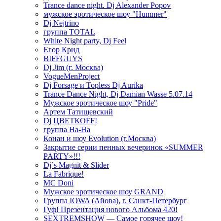
Trance dance night. Dj Alexander Popov
мужское эротическое шоу "Hummer"
Dj Nejtrino
группа TOTAL
White Night party, Dj Feel
Егор Крид
BIFFGUYS
Dj Jim (г. Москва)
VogueMenProject
Dj Forsage и Topless Dj Aurika
Trance Dance Night, Dj Damian Wasse 5.07.14
Мужское эротическое шоу "Pride"
Артем Татищевский
Dj ЦВЕТКOFF!
группа На-На
Конан и шоу Evolution (г.Москва)
Закрытие серии пенных вечеринок «SUMMER
PARTY»!!!
Dj`s Magnit & Slider
La Fabrique!
MC Doni
Мужское эротическое шоу GRAND
Группа IOWA (Айова), г. Санкт-Петербург
Гуф! Презентация нового Альбома 420!
SEXTREMSHOW — Самое горячее шоу!