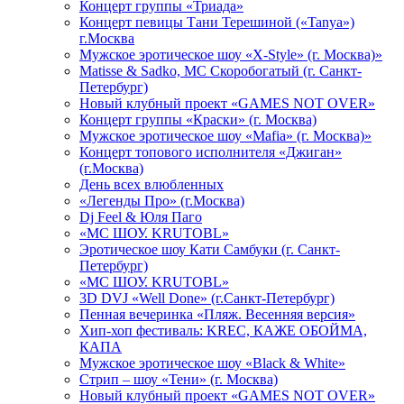
Концерт группы «Триада»
Концерт певицы Тани Терешиной («Tanya»)
г.Москва
Мужское эротическое шоу «X-Style» (г. Москва)»
Matissе & Sadko, MC Скоробогатый (г. Санкт-
Петербург)
Новый клубный проект «GAMES NOT OVER»
Концерт группы «Краски» (г. Москва)
Мужское эротическое шоу «Mafia» (г. Москва)»
Концерт топового исполнителя «Джиган»
(г.Москва)
День всех влюбленных
«Легенды Про» (г.Москва)
Dj Feel & Юля Паго
«МС ШОУ. KRUTOBL»
Эротическое шоу Кати Самбуки (г. Санкт-
Петербург)
«МС ШОУ. KRUTOBL»
3D DVJ «Well Done» (г.Санкт-Петербург)
Пенная вечеринка «Пляж. Весенняя версия»
Хип-хоп фестиваль: KREC, КАЖЕ ОБОЙМА,
КАПА
Мужское эротическое шоу «Black & White»
Стрип – шоу «Тени» (г. Москва)
Новый клубный проект «GAMES NOT OVER»