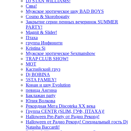
DJ STAN WILLIAMS!
Сява!
Мужское эротическое шоу BAD BOYS
Cosmo & Skorobogatiy
Закрытие серии пенных вечеринок SUMMER
PARTY!
Magnit & Slider!
Птаха
группа Инфинити
Kristina Si
Мужское эротическое Sexmanshow
TRAP CLUB SHOW!
МОТ
Каспийский груз
Dj BOBINA
5STA FAMILY!
Конан и шоу Evolution
певица Ангина
Баклажан party
Юлия Волкова
Рекордная Мега Discoteka XX века
Группа CENTR (SLIM, ГУФ, ПТАХА)!
Halloween Pre-Party от Радио Рекорд!
Halloween от Радио Рекорд! Специальный гость Dj
Natasha Baccardi!