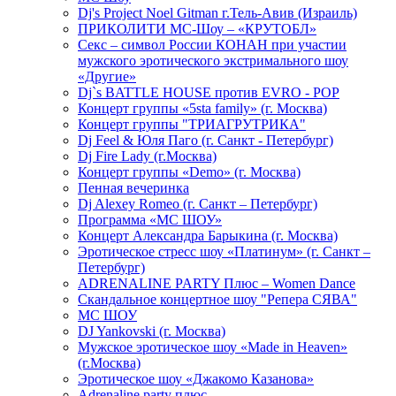
Dj's Project Noel Gitman г.Тель-Авив (Израиль)
ПРИКОЛИТИ МС-Шоу – «КРУТОБЛ»
Секс – символ России КОНАН при участии
мужского эротического экстримального шоу
«Другие»
Dj`s BATTLE HOUSE против EVRO - POP
Концерт группы «5sta family» (г. Москва)
Концерт группы "ТРИАГРУТРИКА"
Dj Feel & Юля Паго (г. Санкт - Петербург)
Dj Fire Lady (г.Москва)
Концерт группы «Demo» (г. Москва)
Пенная вечеринка
Dj Alexey Romeo (г. Санкт – Петербург)
Программа «МС ШОУ»
Концерт Александра Барыкина (г. Москва)
Эротическое стресс шоу «Платинум» (г. Санкт –
Петербург)
ADRENALINE PARTY Плюс – Women Dance
Скандальное концертное шоу "Репера СЯВА"
МС ШОУ
DJ Yankovski (г. Москва)
Мужское эротическое шоу «Made in Heaven»
(г.Москва)
Эротическое шоу «Джакомо Казанова»
Adrenaline party плюс