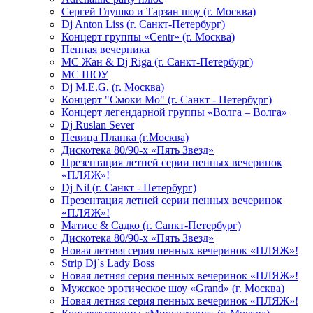
Сергей Глушко и Тарзан шоу (г. Москва)
Dj Anton Liss (г. Санкт-Петербург)
Концерт группы «Centr» (г. Москва)
Пенная вечерника
МС Жан & Dj Riga (г. Санкт-Петербург)
МС ШОУ
Dj M.E.G. (г. Москва)
Концерт "Смоки Мо" (г. Санкт - Петербург)
Концерт легендарной группы «Волга – Волга»
Dj Ruslan Sever
Певица Планка (г.Москва)
Дискотека 80/90-х «Пять Звезд»
Презентация летней серии пенных вечеринок
«ПЛЯЖ»!
Dj Nil (г. Санкт - Петербург)
Презентация летней серии пенных вечеринок
«ПЛЯЖ»!
Матисс & Садко (г. Санкт-Петербург)
Дискотека 80/90-х «Пять Звезд»
Новая летняя серия пенных вечеринок «ПЛЯЖ»!
Strip Dj`s Lady Boss
Новая летняя серия пенных вечеринок «ПЛЯЖ»!
Мужское эротическое шоу «Grand» (г. Москва)
Новая летняя серия пенных вечеринок «ПЛЯЖ»!