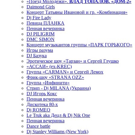
«Поезд Молодежи».
ВЛАД ТОПАЛОВ. «ДОМ-2»
Daimond Girls
Концерт Татьяны Ивановой и гр. «Комбинация»
Dj Fire Lady
Певица ПЛАНКА
Пенная вечеринка
DJ PILIGRIM
DMC SIMON
Концерт музыкантов группы «ПАРК ГОРЬКОГО»
Игры разума
DJ Базука
Эротическое шоу «Тарзан» и Сергей Глушко
«АССАИ» (ex-KREC)
Группа «CARMAN» и Сергей Лемох
Фрик-шоу «STRANA OZZ»
Группа «Инфинити»
Стрип - Dj MILANA (Украина)
DJ Игорь Кокс
Пенная вечеринка
Дискотека 80-х
Dj ROMEO
Le Truk aka Децл & Dj Nik One
Пенная вечеринка
Dance battle
Dj Stanley Williams (New York)