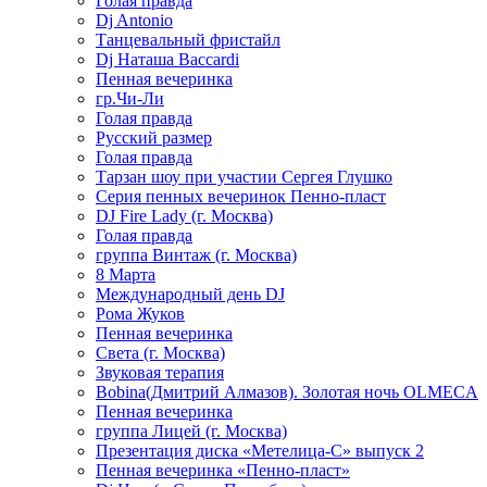
Голая правда
Dj Antonio
Танцевальный фристайл
Dj Наташа Baccardi
Пенная вечеринка
гр.Чи-Ли
Голая правда
Русский размер
Голая правда
Тарзан шоу при участии Сергея Глушко
Серия пенных вечеринок Пенно-пласт
DJ Fire Lady (г. Москва)
Голая правда
группа Винтаж (г. Москва)
8 Марта
Международный день DJ
Рома Жуков
Пенная вечеринка
Света (г. Москва)
Звуковая терапия
Bobina(Дмитрий Алмазов). Золотая ночь OLMECA
Пенная вечеринка
группа Лицей (г. Москва)
Презентация диска «Метелица-С» выпуск 2
Пенная вечеринка «Пенно-пласт»