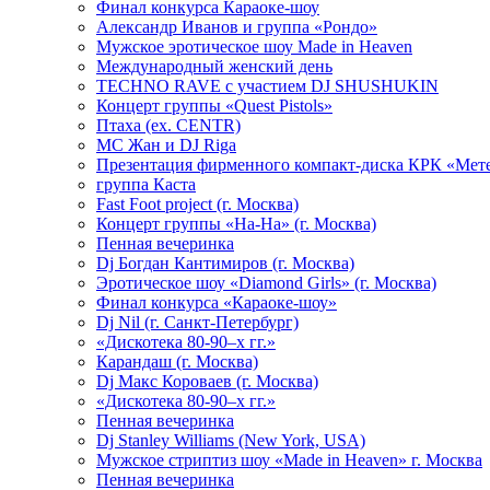
Финал конкурса Караоке-шоу
Александр Иванов и группа «Рондо»
Мужское эротическое шоу Made in Heaven
Международный женский день
TECHNO RAVE с участием DJ SHUSHUKIN
Концерт группы «Quest Pistols»
Птаха (ex. CENTR)
МС Жан и DJ Riga
Презентация фирменного компакт-диска КРК «Мет
группа Каста
Fast Foot project (г. Москва)
Концерт группы «На-На» (г. Москва)
Пенная вечеринка
Dj Богдан Кантимиров (г. Москва)
Эротическое шоу «Diamond Girls» (г. Москва)
Финал конкурса «Караоке-шоу»
Dj Nil (г. Санкт-Петербург)
«Дискотека 80-90–х гг.»
Карандаш (г. Москва)
Dj Макс Короваев (г. Москва)
«Дискотека 80-90–х гг.»
Пенная вечеринка
Dj Stanley Williams (New York, USA)
Мужское стриптиз шоу «Made in Heaven» г. Москва
Пенная вечеринка