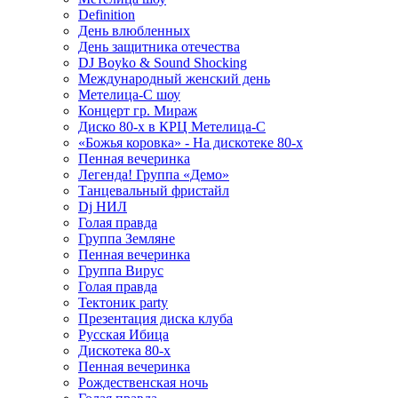
Definition
День влюбленных
День защитника отечества
DJ Boyko & Sound Shocking
Международный женский день
Метелица-С шоу
Концерт гр. Мираж
Диско 80-х в КРЦ Метелица-С
«Божья коровка» - На дискотеке 80-х
Пенная вечеринка
Легенда! Группа «Демо»
Танцевальный фристайл
Dj НИЛ
Голая правда
Группа Земляне
Пенная вечеринка
Группа Вирус
Голая правда
Тектоник party
Презентация диска клуба
Русская Ибица
Дискотека 80-х
Пенная вечеринка
Рождественская ночь