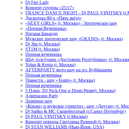
Dj Fire Lady
Концерт группы «25/17»
TRANCE DANCE NIGHT - Dj PAUL VINITSKY (г.М
Дискотека 80-х «Пять звёзд»
«SEXY GIRLS» (г. Москва) - Эротическое шоу
«Пенная Вечеринка»
Hаташа Бакарди
Мужское эротическое шоу «GRAND» (г. Москва)
Dj Jim (г. Москва)
ST1M (г. Москва)
Пенная вечеринка
Шоу толстушек «Достояние Республики» (г. Москва
Yolan & Kenia (г. Москва)
AFTERPARTY мото-шоу на пл. Куйбышева
Пенная вечеринка
Травести - шоу «Teatro» (г. Москва)
Пенная вечеринка
5 Плюх, DJ Nick-One и Drum Pirate(г. Москва)
Адреналин Party
Лазерное шоу
«Конан» и мужское стриптиз - шоу «Другие» (г. Мос
Dj Sadko & МС Скоробогатый (г.Санкт-Петербург)
Dj PAUL VINITSKY (г.Москва)
Концерт певицы Светланы Разиной (г. Москва)
Dj STAN WILLIAMS (Нью-Йорк, USA)