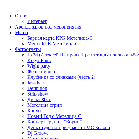
О нас
Интерьер
Аренда залов под мероприятия
Меню
Барная карта КРК Метелица-С
Меню КРК Метелица-С
Фотоотчеты
Lx24 (Алексей Назаров). Презентация нового альбо
Kolya Funk
Wight party
Женский день
Клубника со сливками (часть 2)
Jazz bass
Definition
Strip show
Диско 80-х
Метелица стрип
Канун
Новый Год с Метелица-С
Концерт группы "Корни"
День студента при участии МС Белова
Dj Groove
Метелица шоу