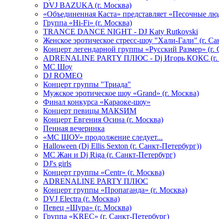
DVJ BAZUKA (г. Москва)
«Объединенная Каста» представляет «Песочные лю
Группа «Hi-Fi» (г. Москва)
TRANCE DANCE NIGHT - DJ Katy Rutkovski
Женское эротическое стресс-шоу "Хали-Гали" (г. Са
Концерт легендарной группы «Русский Размер» (г. 
ADRENALINE PARTY ПЛЮС - Dj Игорь КОКС (г. 
MC Шоу
DJ ROMEO
Концерт группы "Триада"
Мужское эротическое шоу «Grand» (г. Москва)
Финал конкурса «Караоке-шоу»
Концерт певицы МАКSИМ
Концерт Евгения Осина (г. Москва)
Пенная вечеринка
«МС ШОУ» продолжение следует...
Halloween (Dj Ellis Sexton (г. Санкт-Петербург))
МС Жан и Dj Riga (г. Санкт-Петербург)
DJ's girls
Концерт группы «Centr» (г. Москва)
ADRENALINE PARTY ПЛЮС
Концерт группы «Пропаганда» (г. Москва)
DVJ Electra (г. Москва)
Певец «Шура» (г. Москва)
Группа «KREC» (г. Санкт-Петербург)