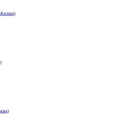
осква)
)
ква)