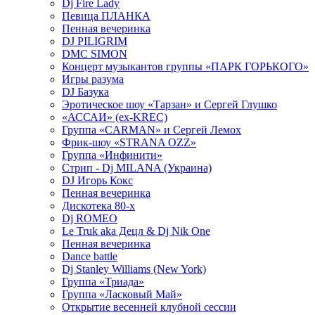
Dj Fire Lady
Певица ПЛАНКА
Пенная вечеринка
DJ PILIGRIM
DMC SIMON
Концерт музыкантов группы «ПАРК ГОРЬКОГО»
Игры разума
DJ Базука
Эротическое шоу «Тарзан» и Сергей Глушко
«АССАИ» (ex-KREC)
Группа «CARMAN» и Сергей Лемох
Фрик-шоу «STRANA OZZ»
Группа «Инфинити»
Стрип - Dj MILANA (Украина)
DJ Игорь Кокс
Пенная вечеринка
Дискотека 80-х
Dj ROMEO
Le Truk aka Децл & Dj Nik One
Пенная вечеринка
Dance battle
Dj Stanley Williams (New York)
Группа «Триада»
Группа «Ласковый Май»
Открытие весенней клубной сессии