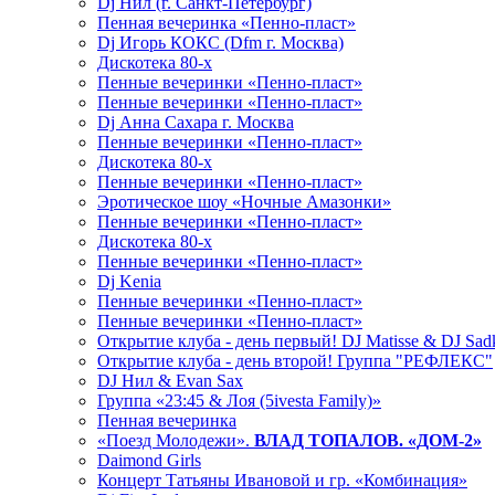
Dj Нил (г. Санкт-Петербург)
Пенная вечеринка «Пенно-пласт»
Dj Игорь КОКС (Dfm г. Москва)
Дискотека 80-х
Пенные вечеринки «Пенно-пласт»
Пенные вечеринки «Пенно-пласт»
Dj Анна Сахара г. Москва
Пенные вечеринки «Пенно-пласт»
Дискотека 80-х
Пенные вечеринки «Пенно-пласт»
Эротическое шоу «Ночные Амазонки»
Пенные вечеринки «Пенно-пласт»
Дискотека 80-х
Пенные вечеринки «Пенно-пласт»
Dj Kenia
Пенные вечеринки «Пенно-пласт»
Пенные вечеринки «Пенно-пласт»
Открытие клуба - день первый! DJ Matisse & DJ Sad
Открытие клуба - день второй! Группа "РЕФЛЕКС"
DJ Нил & Evan Sax
Группа «23:45 & Лоя (5ivesta Family)»
Пенная вечеринка
«Поезд Молодежи».
ВЛАД ТОПАЛОВ. «ДОМ-2»
Daimond Girls
Концерт Татьяны Ивановой и гр. «Комбинация»