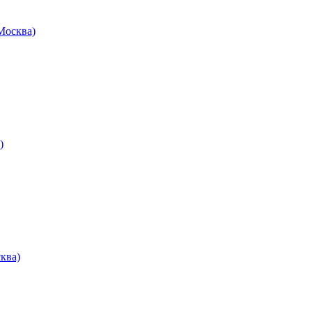
осква)
)
ква)