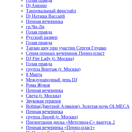
Голая правда
Dj Antonio
Танцевальный фристайл
Dj Наташа Baccardi
Пенная вечеринка
гр.Чи-Ли
Голая правда
Русский размер
Голая правда
Тарзан шоу при участии Сергея Глушко
Серия пенных вечеринок Пенно-пласт
DJ Fire Lady (г. Москва)
Голая правда
группа Винтаж (г. Москва)
8 Марта
Международный день DJ
Рома Жуков
Пенная вечеринка
Света (г. Москва)
Звуковая терапия
Bobina(Дмитрий Алмазов). Золотая ночь OLMECA
Пенная вечеринка
группа Лицей (г. Москва)
Презентация диска «Метелица-С» выпуск 2
Пенная вечеринка «Пенно-пласт»