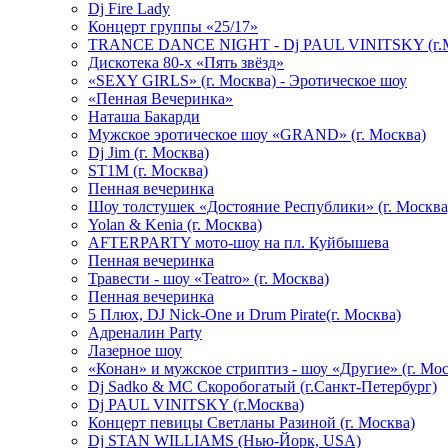
Dj Fire Lady
Концерт группы «25/17»
TRANCE DANCE NIGHT - Dj PAUL VINITSKY (г.М
Дискотека 80-х «Пять звёзд»
«SEXY GIRLS» (г. Москва) - Эротическое шоу
«Пенная Вечеринка»
Hаташа Бакарди
Мужское эротическое шоу «GRAND» (г. Москва)
Dj Jim (г. Москва)
ST1M (г. Москва)
Пенная вечеринка
Шоу толстушек «Достояние Республики» (г. Москва
Yolan & Kenia (г. Москва)
AFTERPARTY мото-шоу на пл. Куйбышева
Пенная вечеринка
Травести - шоу «Teatro» (г. Москва)
Пенная вечеринка
5 Плюх, DJ Nick-One и Drum Pirate(г. Москва)
Адреналин Party
Лазерное шоу
«Конан» и мужское стриптиз - шоу «Другие» (г. Мос
Dj Sadko & МС Скоробогатый (г.Санкт-Петербург)
Dj PAUL VINITSKY (г.Москва)
Концерт певицы Светланы Разиной (г. Москва)
Dj STAN WILLIAMS (Нью-Йорк, USA)