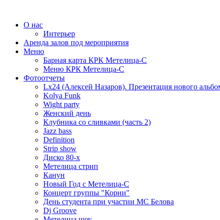
О нас
Интерьер
Аренда залов под мероприятия
Меню
Барная карта КРК Метелица-С
Меню КРК Метелица-С
Фотоотчеты
Lx24 (Алексей Назаров). Презентация нового альбо
Kolya Funk
Wight party
Женский день
Клубника со сливками (часть 2)
Jazz bass
Definition
Strip show
Диско 80-х
Метелица стрип
Канун
Новый Год с Метелица-С
Концерт группы "Корни"
День студента при участии МС Белова
Dj Groove
Метелица шоу