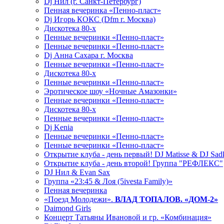
Dj Нил (г. Санкт-Петербург)
Пенная вечеринка «Пенно-пласт»
Dj Игорь КОКС (Dfm г. Москва)
Дискотека 80-х
Пенные вечеринки «Пенно-пласт»
Пенные вечеринки «Пенно-пласт»
Dj Анна Сахара г. Москва
Пенные вечеринки «Пенно-пласт»
Дискотека 80-х
Пенные вечеринки «Пенно-пласт»
Эротическое шоу «Ночные Амазонки»
Пенные вечеринки «Пенно-пласт»
Дискотека 80-х
Пенные вечеринки «Пенно-пласт»
Dj Kenia
Пенные вечеринки «Пенно-пласт»
Пенные вечеринки «Пенно-пласт»
Открытие клуба - день первый! DJ Matisse & DJ Sad
Открытие клуба - день второй! Группа "РЕФЛЕКС"
DJ Нил & Evan Sax
Группа «23:45 & Лоя (5ivesta Family)»
Пенная вечеринка
«Поезд Молодежи».
ВЛАД ТОПАЛОВ. «ДОМ-2»
Daimond Girls
Концерт Татьяны Ивановой и гр. «Комбинация»