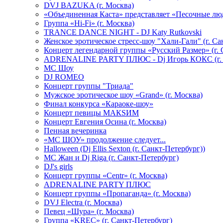
DVJ BAZUKA (г. Москва)
«Объединенная Каста» представляет «Песочные лю
Группа «Hi-Fi» (г. Москва)
TRANCE DANCE NIGHT - DJ Katy Rutkovski
Женское эротическое стресс-шоу "Хали-Гали" (г. Са
Концерт легендарной группы «Русский Размер» (г. 
ADRENALINE PARTY ПЛЮС - Dj Игорь КОКС (г. 
MC Шоу
DJ ROMEO
Концерт группы "Триада"
Мужское эротическое шоу «Grand» (г. Москва)
Финал конкурса «Караоке-шоу»
Концерт певицы МАКSИМ
Концерт Евгения Осина (г. Москва)
Пенная вечеринка
«МС ШОУ» продолжение следует...
Halloween (Dj Ellis Sexton (г. Санкт-Петербург))
МС Жан и Dj Riga (г. Санкт-Петербург)
DJ's girls
Концерт группы «Centr» (г. Москва)
ADRENALINE PARTY ПЛЮС
Концерт группы «Пропаганда» (г. Москва)
DVJ Electra (г. Москва)
Певец «Шура» (г. Москва)
Группа «KREC» (г. Санкт-Петербург)