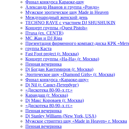
Финал конкурса Караоке-шоу
Александр Иванов и группа «Рондо»
Мужское эротическое шоу Made in Heaven
Международный женский день
TECHNO RAVE с участием DJ SHUSHUKIN
Концерт группы «Quest Pistols»
Птаха (ex. CENTR)
МС Жан и DJ Riga
Презентация фирменного компакт-диска КРК «Мет
группа Каста
Fast Foot project (г. Москва)
Концерт группы «На-На» (г. Москва)
Пенная вечеринка
Dj Богдан Кантимиров (г. Москва)
Эротическое шоу «Diamond Girls» (г. Москва)
Финал конкурса «Караоке-шоу»
Dj Nil (г. Санкт-Петербург)
«Дискотека 80-90–х гг.»
Карандаш (г. Москва)
Dj Макс Короваев (г. Москва)
«Дискотека 80-90–х гг.»
Пенная вечеринка
Dj Stanley Williams (New York, USA)
Мужское стриптиз шоу «Made in Heaven» г. Москва
Пенная вечеринка