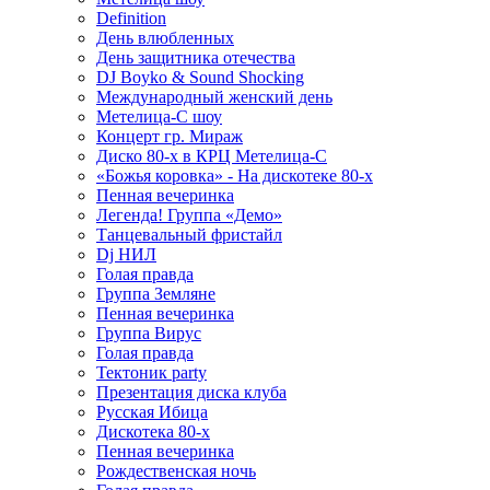
Definition
День влюбленных
День защитника отечества
DJ Boyko & Sound Shocking
Международный женский день
Метелица-С шоу
Концерт гр. Мираж
Диско 80-х в КРЦ Метелица-С
«Божья коровка» - На дискотеке 80-х
Пенная вечеринка
Легенда! Группа «Демо»
Танцевальный фристайл
Dj НИЛ
Голая правда
Группа Земляне
Пенная вечеринка
Группа Вирус
Голая правда
Тектоник party
Презентация диска клуба
Русская Ибица
Дискотека 80-х
Пенная вечеринка
Рождественская ночь