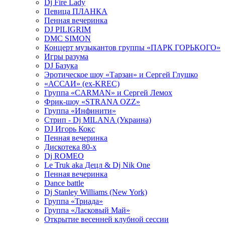
Dj Fire Lady
Певица ПЛАНКА
Пенная вечеринка
DJ PILIGRIM
DMC SIMON
Концерт музыкантов группы «ПАРК ГОРЬКОГО»
Игры разума
DJ Базука
Эротическое шоу «Тарзан» и Сергей Глушко
«АССАИ» (ex-KREC)
Группа «CARMAN» и Сергей Лемох
Фрик-шоу «STRANA OZZ»
Группа «Инфинити»
Стрип - Dj MILANA (Украина)
DJ Игорь Кокс
Пенная вечеринка
Дискотека 80-х
Dj ROMEO
Le Truk aka Децл & Dj Nik One
Пенная вечеринка
Dance battle
Dj Stanley Williams (New York)
Группа «Триада»
Группа «Ласковый Май»
Открытие весенней клубной сессии