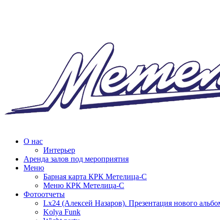
О нас
Интерьер
Аренда залов под мероприятия
Меню
Барная карта КРК Метелица-С
Меню КРК Метелица-С
Фотоотчеты
Lx24 (Алексей Назаров). Презентация нового альбо
Kolya Funk