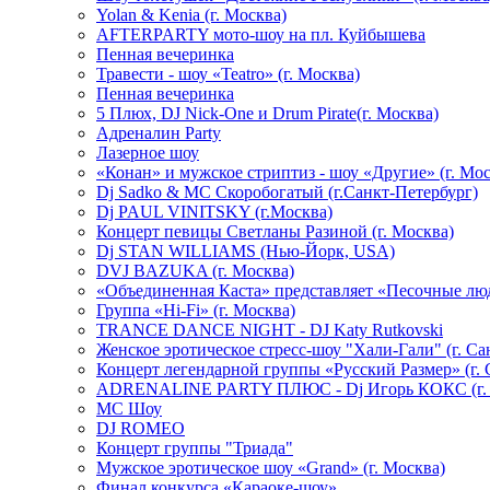
Yolan & Kenia (г. Москва)
AFTERPARTY мото-шоу на пл. Куйбышева
Пенная вечеринка
Травести - шоу «Teatro» (г. Москва)
Пенная вечеринка
5 Плюх, DJ Nick-One и Drum Pirate(г. Москва)
Адреналин Party
Лазерное шоу
«Конан» и мужское стриптиз - шоу «Другие» (г. Мос
Dj Sadko & МС Скоробогатый (г.Санкт-Петербург)
Dj PAUL VINITSKY (г.Москва)
Концерт певицы Светланы Разиной (г. Москва)
Dj STAN WILLIAMS (Нью-Йорк, USA)
DVJ BAZUKA (г. Москва)
«Объединенная Каста» представляет «Песочные лю
Группа «Hi-Fi» (г. Москва)
TRANCE DANCE NIGHT - DJ Katy Rutkovski
Женское эротическое стресс-шоу "Хали-Гали" (г. Са
Концерт легендарной группы «Русский Размер» (г. 
ADRENALINE PARTY ПЛЮС - Dj Игорь КОКС (г. 
MC Шоу
DJ ROMEO
Концерт группы "Триада"
Мужское эротическое шоу «Grand» (г. Москва)
Финал конкурса «Караоке-шоу»