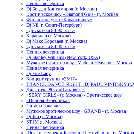
Пенная вечеринка
Dj Богдан Кантимиров (г. Москва)
Эротическое шоу «Diamond Girls» (г. Москва)
Финал конкурса «Караоке-шоу»
Dj Nil (г. Санкт-Петербург)
«Дискотека 80-90–х гг.»
Карандаш (г. Москва)
Dj Макс Короваев (г. Москва)
«Дискотека 80-90–х гг.»
Пенная вечеринка
Dj Stanley Williams (New York, USA)
Мужское стриптиз шоу «Made in Heaven» г. Москва
Пенная вечеринка
Dj Fire Lady
Концерт группы «25/17»
TRANCE DANCE NIGHT - Dj PAUL VINITSKY (г.М
Дискотека 80-х «Пять звёзд»
«SEXY GIRLS» (г. Москва) - Эротическое шоу
«Пенная Вечеринка»
Hаташа Бакарди
Мужское эротическое шоу «GRAND» (г. Москва)
Dj Jim (г. Москва)
ST1M (г. Москва)
Пенная вечеринка
Шоу толстушек «Достояние Республики» (г. Москва