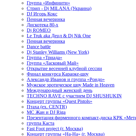
Группа «Инфинити»
Стрип - Dj MILANA (Украина)
DJ Игорь Кокс
Пенная вечеринка
Дискотека 80-х
Dj ROMEO
Le Truk aka Децл & Dj Nik One
Пенная вечеринка
Dance battle
Dj Stanley Williams (New York)
Группа «Триада»
Группа «Ласковый Май»
Открытие весенней клубной сессии
Финал конкурса Караоке-шоу
Александр Иванов и группа «Рондо»
Мужское эротическое шоу Made in Heaven
Международный женский день
TECHNO RAVE с участием DJ SHUSHUKIN
Концерт группы «Quest Pistols»
Птаха (ex. CENTR)
МС Жан и DJ Riga
Презентация фирменного компакт-диска КРК «Мет
группа Каста
Fast Foot project (г. Москва)
Концерт группы «На-На» (г. Москва)