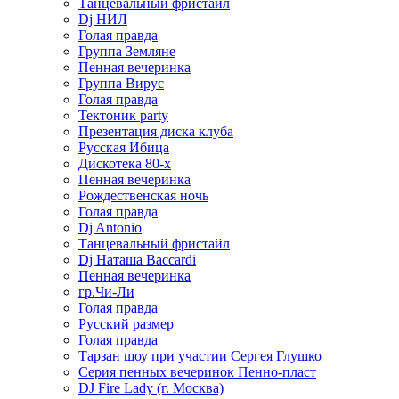
Танцевальный фристайл
Dj НИЛ
Голая правда
Группа Земляне
Пенная вечеринка
Группа Вирус
Голая правда
Тектоник party
Презентация диска клуба
Русская Ибица
Дискотека 80-х
Пенная вечеринка
Рождественская ночь
Голая правда
Dj Antonio
Танцевальный фристайл
Dj Наташа Baccardi
Пенная вечеринка
гр.Чи-Ли
Голая правда
Русский размер
Голая правда
Тарзан шоу при участии Сергея Глушко
Серия пенных вечеринок Пенно-пласт
DJ Fire Lady (г. Москва)