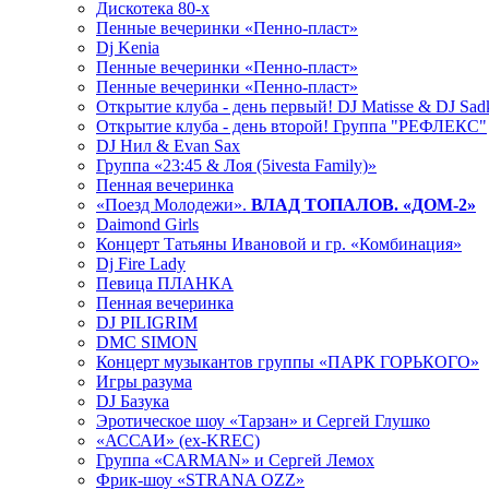
Дискотека 80-х
Пенные вечеринки «Пенно-пласт»
Dj Kenia
Пенные вечеринки «Пенно-пласт»
Пенные вечеринки «Пенно-пласт»
Открытие клуба - день первый! DJ Matisse & DJ Sad
Открытие клуба - день второй! Группа "РЕФЛЕКС"
DJ Нил & Evan Sax
Группа «23:45 & Лоя (5ivesta Family)»
Пенная вечеринка
«Поезд Молодежи».
ВЛАД ТОПАЛОВ. «ДОМ-2»
Daimond Girls
Концерт Татьяны Ивановой и гр. «Комбинация»
Dj Fire Lady
Певица ПЛАНКА
Пенная вечеринка
DJ PILIGRIM
DMC SIMON
Концерт музыкантов группы «ПАРК ГОРЬКОГО»
Игры разума
DJ Базука
Эротическое шоу «Тарзан» и Сергей Глушко
«АССАИ» (ex-KREC)
Группа «CARMAN» и Сергей Лемох
Фрик-шоу «STRANA OZZ»