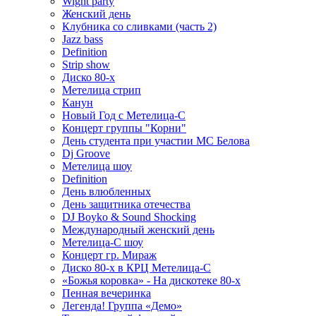
Wight party
Женский день
Клубника со сливками (часть 2)
Jazz bass
Definition
Strip show
Диско 80-х
Метелица стрип
Канун
Новый Год с Метелица-С
Концерт группы "Корни"
День студента при участии МС Белова
Dj Groove
Метелица шоу
Definition
День влюбленных
День защитника отечества
DJ Boyko & Sound Shocking
Международный женский день
Метелица-С шоу
Концерт гр. Мираж
Диско 80-х в КРЦ Метелица-С
«Божья коровка» - На дискотеке 80-х
Пенная вечеринка
Легенда! Группа «Демо»