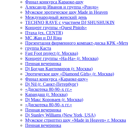
Финал конкурса Караоке-шоу
Александр Иванов и группа «Рондо»
Мужское эротическое шоу Made in Heaven
Международный женский день
TECHNO RAVE с участием DJ SHUSHUKIN
Концерт группы «Quest Pistols»
Птаха (ex. CENTR)
МС Жан и DJ Riga
Презентация фирменного компакт-диска КРК «Мет
группа Каста
Fast Foot project (г. Москва)
Концерт группы «На-На» (г. Москва)
Пенная вечеринка
Dj Богдан Кантимиров (г. Москва)
Эротическое шоу «Diamond Girls» (г. Москва)
Финал конкурса «Караоке-шоу»
Dj Nil (г. Санкт-Петербург)
«Дискотека 80-90–х гг.»
Карандаш (г. Москва)
Dj Макс Короваев (г. Москва)
«Дискотека 80-90–х гг.»
Пенная вечеринка
Dj Stanley Williams (New York, USA)
Мужское стриптиз шоу «Made in Heaven» г. Москва
Пенная вечеринка