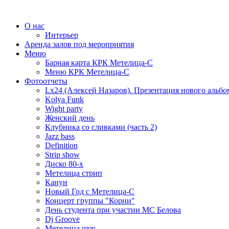
О нас
Интерьер
Аренда залов под мероприятия
Меню
Барная карта КРК Метелица-С
Меню КРК Метелица-С
Фотоотчеты
Lx24 (Алексей Назаров). Презентация нового альбо
Kolya Funk
Wight party
Женский день
Клубника со сливками (часть 2)
Jazz bass
Definition
Strip show
Диско 80-х
Метелица стрип
Канун
Новый Год с Метелица-С
Концерт группы "Корни"
День студента при участии МС Белова
Dj Groove
Метелица шоу