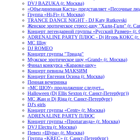
DVJ BAZUKA (г. Москва)
«Объединенная Каста» представляет «Песочные лю
Группа «Hi-Fi» (г. Москва)
TRANCE DANCE NIGHT - DJ Katy Rutkovski
Женское эротическое стресс-шоу "Хали-Гали" (г. Са
Концерт легендарной группы «Русский Размер» (г. 
ADRENALINE PARTY ПЛЮС - Dj Игорь КОКС (г. 
MC Шоу
DJ ROMEO
Концерт группы "Триада"
Мужское эротическое шоу «Grand» (г. Москва)
Финал конкурса «Караоке-шоу»
Концерт певицы МАКSИМ
Концерт Евгения Осина (г. Москва)
Пенная вечеринка
«МС ШОУ» продолжение следует...
Halloween (Dj Ellis Sexton (г. Санкт-Петербург))
МС Жан и Dj Riga (г. Санкт-Петербург)
DJ's girls
Концерт группы «Centr» (г. Москва)
ADRENALINE PARTY ПЛЮС
Концерт группы «Пропаганда» (г. Москва)
DVJ Electra (г. Москва)
Певец «Шура» (г. Москва)
Группа «KREC» (г. Санкт-Петербург)