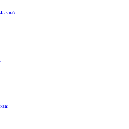
осква)
)
ква)