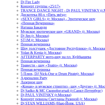
Dj Fire Lady
Концерт группы «25/17»
TRANCE DANCE NIGHT - Dj PAUL VINITSKY (г.М
Дискотека 80-х «Пять звёзд»
«SEXY GIRLS» (г. Москва) - Эротическое шоу
«Пенная Вечеринка»
Hаташа Бакарди
Мужское эротическое шоу «GRAND» (г. Москва)
Dj Jim (г. Москва)
ST1M (г. Москва)
Пенная вечеринка
Шоу толстушек «Достояние Республики» (г. Москва
Yolan & Kenia (г. Москва)
AFTERPARTY мото-шоу на пл. Куйбышева
Пенная вечеринка
Травести - шоу «Teatro» (г. Москва)
Пенная вечеринка
5 Плюх, DJ Nick-One и Drum Pirate(г. Москва)
Адреналин Party
Лазерное шоу
«Конан» и мужское стриптиз - шоу «Другие» (г. Мос
Dj Sadko & МС Скоробогатый (г.Санкт-Петербург)
Dj PAUL VINITSKY (г.Москва)
Концерт певицы Светланы Разиной (г. Москва)
Dj STAN WILLIAMS (Нью-Йорк, USA)