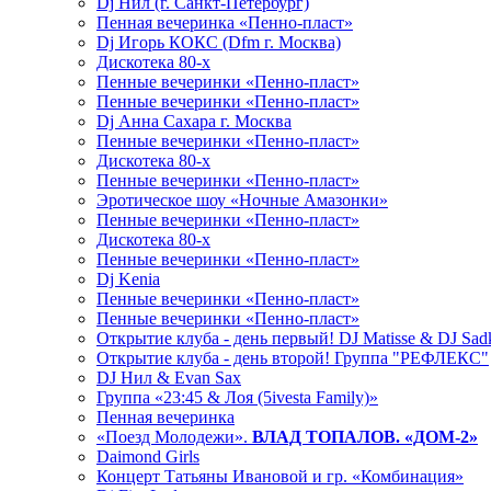
Dj Нил (г. Санкт-Петербург)
Пенная вечеринка «Пенно-пласт»
Dj Игорь КОКС (Dfm г. Москва)
Дискотека 80-х
Пенные вечеринки «Пенно-пласт»
Пенные вечеринки «Пенно-пласт»
Dj Анна Сахара г. Москва
Пенные вечеринки «Пенно-пласт»
Дискотека 80-х
Пенные вечеринки «Пенно-пласт»
Эротическое шоу «Ночные Амазонки»
Пенные вечеринки «Пенно-пласт»
Дискотека 80-х
Пенные вечеринки «Пенно-пласт»
Dj Kenia
Пенные вечеринки «Пенно-пласт»
Пенные вечеринки «Пенно-пласт»
Открытие клуба - день первый! DJ Matisse & DJ Sad
Открытие клуба - день второй! Группа "РЕФЛЕКС"
DJ Нил & Evan Sax
Группа «23:45 & Лоя (5ivesta Family)»
Пенная вечеринка
«Поезд Молодежи».
ВЛАД ТОПАЛОВ. «ДОМ-2»
Daimond Girls
Концерт Татьяны Ивановой и гр. «Комбинация»