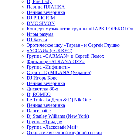
Dj Fire Lady
Певица ПЛАНКА
Пенная вечеринка
DJ PILIGRIM
DMC SIMON
Концерт музыкантов группы «ПАРК ГОРЬКОГО»
Игры разума
DJ Базука
Эротическое шоу «Тарзан» и Сергей Глушко
«АССАИ» (ex-KREC)
Группа «CARMAN» и Сергей Лемох
Фрик-шоу «STRANA OZZ»
Группа «Инфинити»
Стрип - Dj MILANA (Украина)
DJ Игорь Кокс
Пенная вечеринка
Дискотека 80-х
Dj ROMEO
Le Truk aka Децл & Dj Nik One
Пенная вечеринка
Dance battle
Dj Stanley Williams (New York)
Группа «Триада»
Группа «Ласковый Май»
Открытие весенней клубной сессии