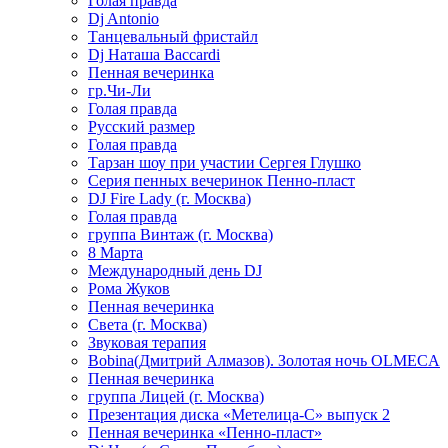
Голая правда
Dj Antonio
Танцевальный фристайл
Dj Наташа Baccardi
Пенная вечеринка
гр.Чи-Ли
Голая правда
Русский размер
Голая правда
Тарзан шоу при участии Сергея Глушко
Серия пенных вечеринок Пенно-пласт
DJ Fire Lady (г. Москва)
Голая правда
группа Винтаж (г. Москва)
8 Марта
Международный день DJ
Рома Жуков
Пенная вечеринка
Света (г. Москва)
Звуковая терапия
Bobina(Дмитрий Алмазов). Золотая ночь OLMECA
Пенная вечеринка
группа Лицей (г. Москва)
Презентация диска «Метелица-С» выпуск 2
Пенная вечеринка «Пенно-пласт»