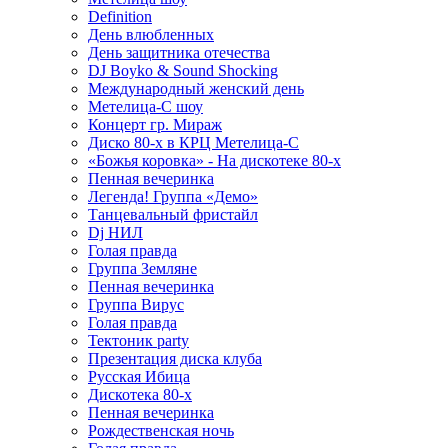
Definition
День влюбленных
День защитника отечества
DJ Boyko & Sound Shocking
Международный женский день
Метелица-С шоу
Концерт гр. Мираж
Диско 80-х в КРЦ Метелица-С
«Божья коровка» - На дискотеке 80-х
Пенная вечеринка
Легенда! Группа «Демо»
Танцевальный фристайл
Dj НИЛ
Голая правда
Группа Земляне
Пенная вечеринка
Группа Вирус
Голая правда
Тектоник party
Презентация диска клуба
Русская Ибица
Дискотека 80-х
Пенная вечеринка
Рождественская ночь