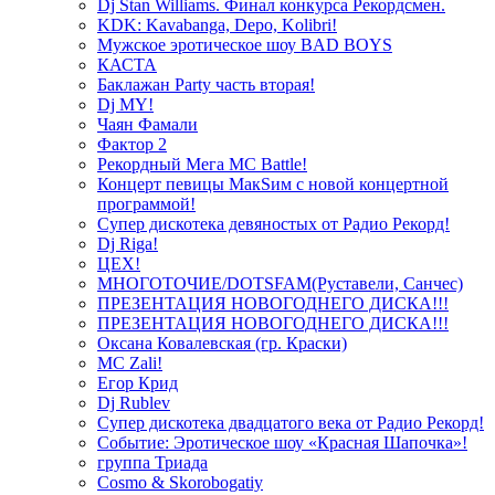
Dj Stan Williams. Финал конкурса Рекордсмен.
KDK: Kavabanga, Depo, Kolibri!
Мужское эротическое шоу BAD BOYS
КАСТА
Баклажан Party часть вторая!
Dj MY!
Чаян Фамали
Фактор 2
Рекордный Мега МС Battle!
Концерт певицы МакSим с новой концертной
программой!
Супер дискотека девяностых от Радио Рекорд!
Dj Riga!
ЦЕХ!
МНОГОТОЧИЕ/DOTSFAM(Руставели, Санчес)
ПРЕЗЕНТАЦИЯ НОВОГОДНЕГО ДИСКА!!!
ПРЕЗЕНТАЦИЯ НОВОГОДНЕГО ДИСКА!!!
Оксана Ковалевская (гр. Краски)
MC Zali!
Егор Крид
Dj Rublev
Супер дискотека двадцатого века от Радио Рекорд!
Событие: Эротическое шоу «Красная Шапочка»!
группа Триада
Cosmo & Skorobogatiy