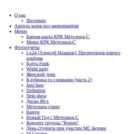
О нас
Интерьер
Аренда залов под мероприятия
Меню
Барная карта КРК Метелица-С
Меню КРК Метелица-С
Фотоотчеты
Lx24 (Алексей Назаров). Презентация нового
альбома
Kolya Funk
Wight party
Женский день
Клубника со сливками (часть 2)
Jazz bass
Definition
Strip show
Диско 80-х
Метелица стрип
Канун
Новый Год с Метелица-С
Концерт группы "Корни"
День студента при участии МС Белова
Dj Groove