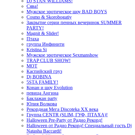
DJ STAN WILLIAMS!
Сява!
Мужское эротическое шоу BAD BOYS
Cosmo & Skorobogatiy
Закрытие серии пенных вечеринок SUMMER
PARTY!
Magnit & Slider!
Птаха
группа Инфинити
Kristina Si
Мужское эротическое Sexmanshow
TRAP CLUB SHOW!
МОТ
Каспийский груз
Dj BOBINA
5STA FAMILY!
Конан и шоу Evolution
певица Ангина
Баклажан party
Юлия Волкова
Рекордная Мега Discoteka XX века
Группа CENTR (SLIM, ГУФ, ПТАХА)!
Halloween Pre-Party от Радио Рекорд!
Halloween от Радио Рекорд! Специальный гость Dj
Natasha Baccardi!