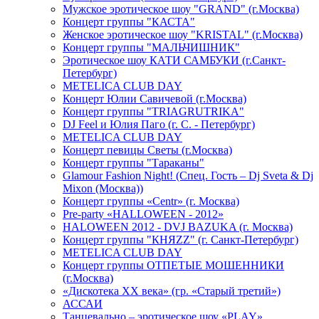
Мужское эротическое шоу "GRAND" (г.Москва)
Концерт группы "КАСТА"
Женское эротическое шоу "KRISTAL" (г.Москва)
Концерт группы "МАЛЬЧИШНИК"
Эротическое шоу КАТИ САМБУКИ (г.Санкт-
Петербург)
METELICA CLUB DAY
Концерт Юлии Савичевой (г.Москва)
Концерт группы "TRIAGRUTRIKA"
DJ Feel и Юлия Паго (г. С. - Петербург)
METELICA CLUB DAY
Концерт певицы Светы (г.Москва)
Концерт группы "Тараканы"
Glamour Fashion Night! (Спец. Гость – Dj Sveta & Dj
Mixon (Москва))
Концерт группы «Centr» (г. Москва)
Pre-party «HALLOWEEN - 2012»
HALOWEEN 2012 - DVJ BAZUKA (г. Москва)
Концерт группы "КНЯZZ" (г. Санкт-Петербург)
METELICA CLUB DAY
Концерт группы ОТПЕТЫЕ МОШЕННИКИ
(г.Москва)
«Дискотека ХХ века» (гр. «Старый третий»)
АССАИ
Танцевально – эротическое шоу «PLAY»