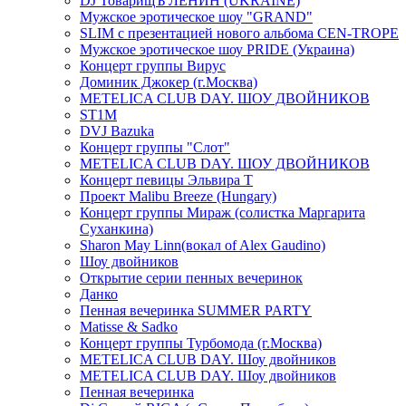
DJ ТоварищЪ ЛЕНИН (UKRAINE)
Мужское эротическое шоу "GRAND"
SLIM с презентацией нового альбома CEN-TROPE
Мужское эротическое шоу PRIDE (Украина)
Концерт группы Вирус
Доминик Джокер (г.Москва)
METELICA CLUB DAY. ШОУ ДВОЙНИКОВ
ST1M
DVJ Bazuka
Концерт группы "Слот"
METELICA CLUB DAY. ШОУ ДВОЙНИКОВ
Концерт певицы Эльвира Т
Проект Malibu Breeze (Hungary)
Концерт группы Мираж (солистка Маргарита
Суханкина)
Sharon May Linn(вокал of Alex Gaudino)
Шоу двойников
Открытие серии пенных вечеринок
Данко
Пенная вечеринка SUMMER PARTY
Matisse & Sadko
Концерт группы Турбомода (г.Москва)
METELICA CLUB DAY. Шоу двойников
METELICA CLUB DAY. Шоу двойников
Пенная вечеринка