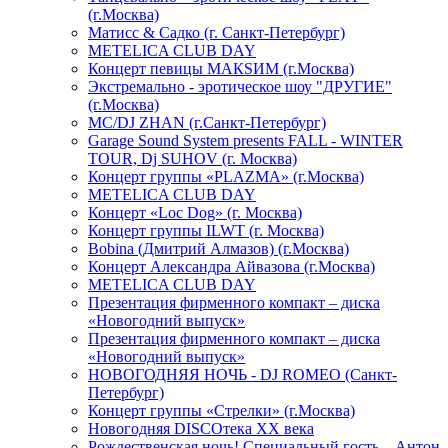
(г.Москва)
Матисс & Садко (г. Санкт-Петербург)
METELICA CLUB DAY
Концерт певицы МАКSИМ (г.Москва)
Экстремально - эротическое шоу "ДРУГИЕ"
(г.Москва)
МС/DJ ZHAN (г.Санкт-Петербург)
Garage Sound System presents FALL - WINTER
TOUR, Dj SUHOV (г. Москва)
Концерт группы «PLAZMA» (г.Москва)
METELICA CLUB DAY
Концерт «Loc Dog» (г. Москва)
Концерт группы ILWT (г. Москва)
Bobina (Дмитрий Алмазов) (г.Москва)
Концерт Александра Айвазова (г.Москва)
METELICA CLUB DAY
Презентация фирменного компакт – диска
«Новогодний выпуск»
Презентация фирменного компакт – диска
«Новогодний выпуск»
НОВОГОДНЯЯ НОЧЬ - DJ ROMEO (Санкт-
Петербург)
Концерт группы «Стрелки» (г.Москва)
Новогодняя DISCOтека ХХ века
Рождественская ночь! Специальный гость – Антон