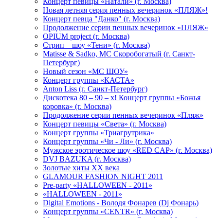
Концерт певицы «Натали» (г. Москва)
Новая летняя серия пенных вечеринок «ПЛЯЖ»!
Концерт певца "Данко" (г. Москва)
Продолжение серии пенных вечеринок «ПЛЯЖ»
OPIUM project (г. Москва)
Стрип – шоу «Тени» (г. Москва)
Matissе & Sadko, MC Скоробогатый (г. Санкт-
Петербург)
Новый сезон «МС ШОУ»
Концерт группы «КАСТА»
Anton Liss (г. Санкт-Петербург)
Дискотека 80 – 90 – х! Концерт группы «Божья
коровка» (г. Москва)
Продолжение серии пенных вечеринок «Пляж»
Концерт певицы «Света» (г. Москва)
Концерт группы «Триагрутрика»
Концерт группы «Чи - Ли» (г. Москва)
Мужское эротическое шоу «RED CAP» (г. Москва)
DVJ BAZUKA (г. Москва)
Золотые хиты XX века
GLAMOUR FASHION NIGHT 2011
Pre-party «HALLOWEEN - 2011»
«HALLOWEEN - 2011»
Digital Emotions - Володя Фонарев (Dj Фонарь)
Концерт группы «CENTR» (г. Москва)