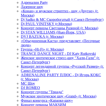
Адреналин Party
Лазерное шоу
«Конан» и мужское стриптиз - шоу «Другие» (г.
Москва)
Dj Sadko & МС Скоробогатый (г.Санкт-Петербург)
Dj PAUL VINITSKY (г.Москва)
Концерт певицы Светланы Разиной (г. Москва)
Dj STAN WILLIAMS (Нью-Йорк, USA)
DVJ BAZUKA (г. Москва)
«Объединенная Каста» представляет «Песочные
люди»
Группа «Hi-Fi» (г. Москва)
TRANCE DANCE NIGHT - DJ Katy Rutkovski
Женское эротическое стресс-шоу "Хали-Гали" (г.
Санкт-Петербург)
Концерт легендарной группы «Русский Размер» (г.
Санкт-Петербург)
ADRENALINE PARTY ПЛЮС - Dj Игорь КОКС
(г. Москва)
MC Шоу
DJ ROMEO
Концерт группы "Триада"
Мужское эротическое шоу «Grand» (г. Москва)
Финал конкурса «Караоке-шоу»
Концерт певицы МАКSИМ