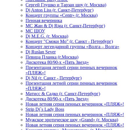
Сергей Глушко и Тарзан шоу (г. Москва)
Dj Anton Liss (г. Санкт-Петербург)
Концерт группы «Centr» (г. Москва)
Пенная вечерника
МС Жан & Dj Riga (г. Санкт-Петербург)
МС ШОУ
Dj M.E.G. (г. Москва)
Концерт "Смоки Мо" (г. Санкт - Петербург)
Концерт легендарной группы «Волга – Волга»
Dj Ruslan Sever
Певица Планка (г.Москва)
Дискотека 80/90-х «Пять Звезд»
Презентация летней серии пенных вечеринок
«ПЛЯЖ»!
Dj Nil (г. Санкт - Петербург)
Презентация летней серии пенных вечеринок
«ПЛЯЖ»!
Матисс & Садко (г. Санкт-Петербург)
Дискотека 80/90-х «Пять Звезд»
Новая летняя серия пенных вечеринок «ПЛЯЖ»!
Strip Dj`s Lady Boss
Новая летняя серия пенных вечеринок «ПЛЯЖ»!
Мужское эротическое шоу «Grand» (г. Москва)
Новая летняя серия пенных вечеринок «ПЛЯЖ»!