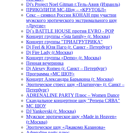
Dj's Project Noel Gitman г.Тель-Авив (Израиль)
ПРИКОЛИТИ МС-Шоу – «КРУТОБЛ»
Секс – символ России КОНАН при участии
мужского эротического экстримального шоу
«Другие»
Dj`s BATTLE HOUSE против EVRO - POP
Концерт группы «5sta family» (г. Москва)
Концерт группы "ТРИАГРУТРИКА"
Dj Feel & Юля Паго (г. Санкт - Петербург)
Dj Fire Lady (г.Москва)
Концерт группы «Demo» (г. Москва)
Пенная вечеринка
Dj Alexey Romeo (г. Санкт – Петербург)
Программа «МС ШОУ»
Концерт Александра Барыкина (г. Москва)
Эротическое стресс шоу «Платинум» (г. Санкт –
Петербург)
ADRENALINE PARTY Плюс – Women Dance
Скандальное концертное шоу "Репера СЯВА"
МС ШОУ
DJ Yankovski (г. Москва)
Мужское эротическое шоу «Made in Heaven»
(г.Москва)
Эротическое шоу «Джакомо Казанова»
Adrenaline party плюс