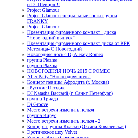
и DJ Шевцов!!!
Project Glamour
Project Glamour специальные гости группа
FRANKY
Project Glamour
Презентация фирменного компакт - диска
"Новогодний выпуск"
Презентация фирменного компакт диска от КРК
Метелица- С Новогодний
Новогодняя нось с Dj Alexey Romeo
группа Plazma
группа Plazma
НОВОГОДНЯЯ НОЧЬ 2015 C РОМЕО
After Party "Новогодняя ночь"
Концерт певицы Афродита (г. Москва)
«Русские Гвозди»
DJ Natasha Baccardi (г. Санкт-Петербург)
группа Триада
Dj Groove
Место встречи изменить нельзя
группа Вирус
Место встречи изменить нельзя - 2
Концерт группы Краски (Оксана Ковалевская)
Эротическое шоу Velvet
Концерт Влада Соколовского