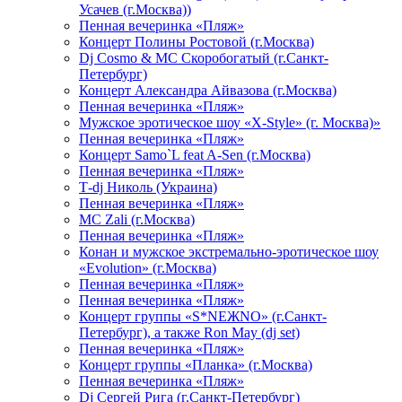
Усачев (г.Москва))
Пенная вечеринка «Пляж»
Концерт Полины Ростовой (г.Москва)
Dj Cosmo & МС Скоробогатый (г.Санкт-
Петербург)
Концерт Александра Айвазова (г.Москва)
Пенная вечеринка «Пляж»
Мужское эротическое шоу «X-Style» (г. Москва)»
Пенная вечеринка «Пляж»
Концерт Samo`L feat A-Sen (г.Москва)
Пенная вечеринка «Пляж»
Т-dj Николь (Украина)
Пенная вечеринка «Пляж»
МС Zali (г.Москва)
Пенная вечеринка «Пляж»
Конан и мужское экстремально-эротическое шоу
«Evolution» (г.Москва)
Пенная вечеринка «Пляж»
Пенная вечеринка «Пляж»
Концерт группы «S*NEЖNO» (г.Санкт-
Петербург), а также Ron May (dj set)
Пенная вечеринка «Пляж»
Концерт группы «Планка» (г.Москва)
Пенная вечеринка «Пляж»
Dj Сергей Рига (г.Санкт-Петербург)