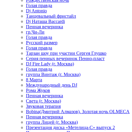
Рождественская ночь
Голая правда
Dj Antonio
Танцевальный фристайл
Dj Наташа Baccardi
Пенная вечеринка
гр.Чи-Ли
Голая правда
Русский размер
Голая правда
Тарзан шоу при участии Сергея Глушко
Серия пенных вечеринок Пенно-пласт
DJ Fire Lady (г. Москва)
Голая правда
группа Винтаж (г. Москва)
8 Марта
Международный день DJ
Рома Жуков
Пенная вечеринка
Света (г. Москва)
Звуковая терапия
Bobina(Дмитрий Алмазов). Золотая ночь OLMECA
Пенная вечеринка
группа Лицей (г. Москва)
Презентация диска «Метелица-С» выпуск 2