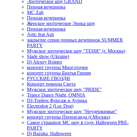
Эротическое шоу GRAND
Пенная вечеринка
MC Zali
Пенная вечеринка
Женское эротическое Эрика шоу
Пенная вечеринка
Artic feat Asti
закрытие серии пенных вечеринок SUMMER
PARTY
Мужское эротическое шоу "ТЕНИ" (г. Москва)
Slade show (Ukraine)
Dj Alexey Romeo
концерт группы Многоточие
концерт группы Братья Гримм
РУССКИЕ ГВОЗДИ
Концерт певицы Света
Мужское эротическое шоу "PRIDE"
Trance Dance Night, OMNIA
DJ-Topless Форсаж и Аурика
Electrodog 2 (Loc Dog)
Мужское эротическое шоу "Неудержимые"
концерт группы Пропаганда (г.Москва)
Самое страшное МС шоу в году. Halloween PRE-
PARTY
Dj Bazuka_Halloween