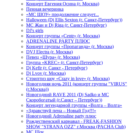
Концерт Евгения Осина (г. Москва)
Пенная вечеринка
«МС ШОУ» продолжение следует...
Halloween (Dj Ellis Sexton (г. Санкт-Петербург))
МС Жан и Dj Riga (г. Санкт-Петербург)
DJ's girls
Концерт группы «Centr» (г. Москва)
ADRENALINE PARTY ПЛЮС
Концерт группы «Пропаганда» (г. Москва)
DVJ Electra (г. Москва)
Певец «Шура» (г. Москва)
Группа «KREC» (г. Санкт-Петербург)
Dj Kefir (г. Санкт - Петербург)
Dj Lvov (г. Москва)
Стриптиз шоу «Crazy in love» (г. Москва)
Новогодняя ночь 2011 (концерт группы "VIRUS"
(г.Москва))
Новогодний RAVE 2011 (Dj Sadko и MC
Скоробогатый (г.Санкт – Петербург))
Концерт легендарной группы «Волга – Волга»
«Здравствуй пена – Новый Год!!!»
Новогодний Adrenaline party плюс
Рождественский карнавал - FREAK-FASHION
SHOW "STRANA OZZ" г.Москва (PACHA Club)
MC Шоу