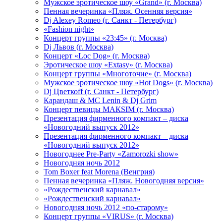
Мужское эротическое шоу «Grand» (г. Москва)
Пенная вечеринка «Пляж. Осенняя версия»
Dj Alexey Romeo (г. Санкт - Петербург)
«Fashion night»
Концерт группы «23:45» (г. Москва)
Dj Львов (г. Москва)
Концерт «Loc Dog» (г. Москва)
Эротическое шоу «Extasy» (г. Москва)
Концерт группы «Многоточие» (г. Москва)
Мужское эротическое шоу «Hot Dogs» (г. Москва)
Dj Цветкоff (г. Санкт - Петербург)
Карандаш & МС Lenin & Dj Grim
Концерт певицы МАКSIМ (г. Москва)
Презентация фирменного компакт – диска
«Новогодний выпуск 2012»
Презентация фирменного компакт – диска
«Новогодний выпуск 2012»
Новогоднее Pre-Party «Zamorozki show»
Новогодняя ночь 2012
Tom Boxer feat Morena (Венгрия)
Пенная вечеринка «Пляж. Новогодняя версия»
«Рождественский карнавал»
«Рождественский карнавал»
Новогодняя ночь 2012 «по-старому»
Концерт группы «VIRUS» (г. Москва)