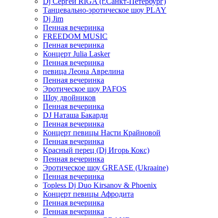
Dj Сергей RIGA (г.Санкт-Петербург)
Танцевально-эротическое шоу PLAY
Dj Jim
Пенная вечеринка
FREEDOM MUSIC
Пенная вечеринка
Концерт Julia Lasker
Пенная вечеринка
певица Леона Аврелина
Пенная вечеринка
Эротическое шоу PAFOS
Шоу двойников
Пенная вечеринка
DJ Наташа Бакарди
Пенная вечеринка
Концерт певицы Насти Крайновой
Пенная вечеринка
Красный перец (Dj Игорь Кокс)
Пенная вечеринка
Эротическое шоу GREASE (Ukraaine)
Пенная вечеринка
Topless Dj Duo Kirsanov & Phoenix
Концерт певицы Афродита
Пенная вечеринка
Пенная вечеринка