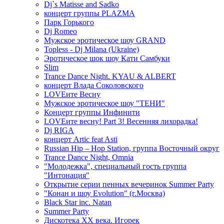
Dj`s Matisse and Sadko
концерт группы PLAZMA
Парк Горького
Dj Romeo
Мужское эротическое шоу GRAND
Topless - Dj Milana (Ukraine)
Эротическое шок шоу Кати Самбуки
Slim
Trance Dance Night. KYAU & ALBERT
концерт Влада Соколовского
LOVEите Весну
Мужское эротическое шоу "ТЕНИ"
Концерт группы Инфинити
LOVEите весну! Part 3! Весенняя лихорадка!
Dj RIGA
концерт Artic feat Asti
Russian Hip – Hop Station, группа Восточный округ
Trance Dance Night, Omnia
"Молодежка", специальный гость группа
"Интонация"
Открытие серии пенных вечеринок Summer Party
"Конан и шоу Evolution" (г.Москва)
Black Star inc. Natan
Summer Party
Дискотека ХХ века. Игорек