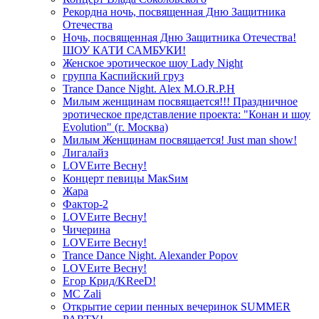
Рекордна ночь, посвященная Дню Защитника
Отечества
Ночь, посвященная Дню Защитника Отечества!
ШОУ КАТИ САМБУКИ!
Женское эротическое шоу Lady Night
группа Каспийский груз
Trance Dance Night. Alex M.O.R.P.H
Милым женщинам посвящается!!! Праздничное
эротическое представление проекта: "Конан и шоу
Evolution" (г. Москва)
Милым Женщинам посвящается! Just man show!
Лигалайз
LOVEите Весну!
Концерт певицы МакSим
Жара
Фактор-2
LOVEите Весну!
Чичерина
LOVEите Весну!
Trance Dance Night. Alexander Popov
LOVEите Весну!
Егор Крид/KReeD!
MC Zali
Открытие серии пенных вечеринок SUMMER