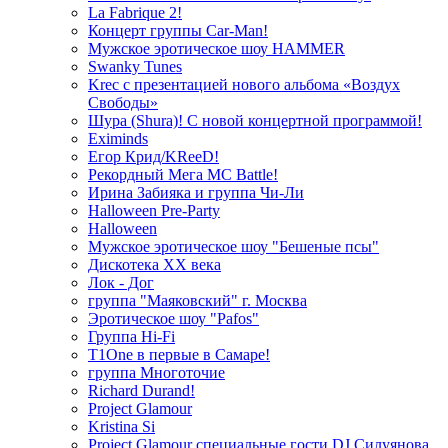
La Fabrique 2!
Концерт группы Car-Man!
Мужское эротическое шоу HAMMER
Swanky Tunes
Krec с презентацией нового альбома «Воздух
Свободы»
Шура (Shura)! С новой концертной программой!
Eximinds
Егор Крид/KReeD!
Рекордный Мега МС Battle!
Ирина Забияка и группа Чи-Ли
Halloween Pre-Party
Halloween
Мужское эротическое шоу "Бешеные псы"
Дискотека ХХ века
Лок - Дог
группа "Маяковский" г. Москва
Эротическое шоу "Pafos"
Группа Hi-Fi
T1One в первые в Самаре!
группа Многоточие
Richard Durand!
Project Glamour
Kristina Si
Project Glamour специальные гости DJ Силуянова