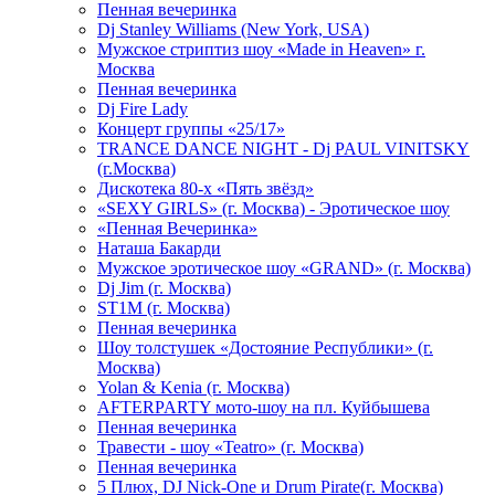
Пенная вечеринка
Dj Stanley Williams (New York, USA)
Мужское стриптиз шоу «Made in Heaven» г.
Москва
Пенная вечеринка
Dj Fire Lady
Концерт группы «25/17»
TRANCE DANCE NIGHT - Dj PAUL VINITSKY
(г.Москва)
Дискотека 80-х «Пять звёзд»
«SEXY GIRLS» (г. Москва) - Эротическое шоу
«Пенная Вечеринка»
Hаташа Бакарди
Мужское эротическое шоу «GRAND» (г. Москва)
Dj Jim (г. Москва)
ST1M (г. Москва)
Пенная вечеринка
Шоу толстушек «Достояние Республики» (г.
Москва)
Yolan & Kenia (г. Москва)
AFTERPARTY мото-шоу на пл. Куйбышева
Пенная вечеринка
Травести - шоу «Teatro» (г. Москва)
Пенная вечеринка
5 Плюх, DJ Nick-One и Drum Pirate(г. Москва)