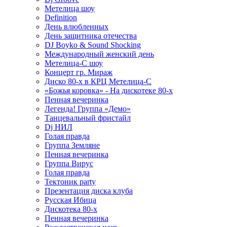
Метелица шоу
Definition
День влюбленных
День защитника отечества
DJ Boyko & Sound Shocking
Международный женский день
Метелица-С шоу
Концерт гр. Мираж
Диско 80-х в КРЦ Метелица-С
«Божья коровка» - На дискотеке 80-х
Пенная вечеринка
Легенда! Группа «Демо»
Танцевальный фристайл
Dj НИЛ
Голая правда
Группа Земляне
Пенная вечеринка
Группа Вирус
Голая правда
Тектоник party
Презентация диска клуба
Русская Ибица
Дискотека 80-х
Пенная вечеринка