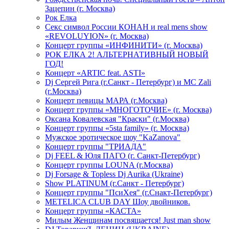
Зацепин (г. Москва)
Рок Елка
Секс символ России КОНАН и real mens show
«REVOLUYION» (г. Москва)
Концерт группы «ИНФИНИТИ» (г. Москва)
РОК ЕЛКА 2! АЛЬТЕРНАТИВНЫЙ НОВЫЙ
ГОД!
Концерт «ARTIC feat. ASTI»
Dj Сергей Рига (г.Санкт - Петербург) и MC Zali
(г.Москва)
Концерт певицы МАРА (г.Москва)
Концерт группы «МНОГОТОЧИЕ» (г. Москва)
Оксана Ковалевская "Краски" (г.Москва)
Концерт группы «5sta family» (г. Москва)
Мужское эротическое шоу "KaZanova"
Концерт группы "ТРИАДА"
Dj FEEL & Юля ПАГО (г. Санкт-Петербург)
Концерт группы LOUNA (г.Москва)
Dj Forsage & Topless Dj Aurika (Ukraine)
Show PLATINUM (г.Санкт - Петербург)
Концерт группы "ПсиХея" (г.Снакт-Петербург)
METELICA CLUB DAY Шоу двойников.
Концерт группы «КАСТА»
Милым Женщинам посвящается! Just man show