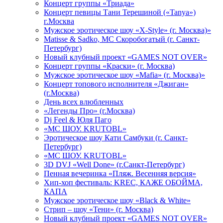
Концерт группы «Триада»
Концерт певицы Тани Терешиной («Tanya»)
г.Москва
Мужское эротическое шоу «X-Style» (г. Москва)»
Matissе & Sadko, MC Скоробогатый (г. Санкт-
Петербург)
Новый клубный проект «GAMES NOT OVER»
Концерт группы «Краски» (г. Москва)
Мужское эротическое шоу «Mafia» (г. Москва)»
Концерт топового исполнителя «Джиган»
(г.Москва)
День всех влюбленных
«Легенды Про» (г.Москва)
Dj Feel & Юля Паго
«МС ШОУ. KRUTOBL»
Эротическое шоу Кати Самбуки (г. Санкт-
Петербург)
«МС ШОУ. KRUTOBL»
3D DVJ «Well Done» (г.Санкт-Петербург)
Пенная вечеринка «Пляж. Весенняя версия»
Хип-хоп фестиваль: KREC, КАЖЕ ОБОЙМА,
КАПА
Мужское эротическое шоу «Black & White»
Стрип – шоу «Тени» (г. Москва)
Новый клубный проект «GAMES NOT OVER»