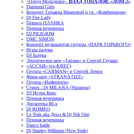
«Поезд Молодежи».
ВЛАД ТОПАЛОВ. «ДОМ-2»
Daimond Girls
Концерт Татьяны Ивановой и гр. «Комбинация»
Dj Fire Lady
Певица ПЛАНКА
Пенная вечеринка
DJ PILIGRIM
DMC SIMON
Концерт музыкантов группы «ПАРК ГОРЬКОГО»
Игры разума
DJ Базука
Эротическое шоу «Тарзан» и Сергей Глушко
«АССАИ» (ex-KREC)
Группа «CARMAN» и Сергей Лемох
Фрик-шоу «STRANA OZZ»
Группа «Инфинити»
Стрип - Dj MILANA (Украина)
DJ Игорь Кокс
Пенная вечеринка
Дискотека 80-х
Dj ROMEO
Le Truk aka Децл & Dj Nik One
Пенная вечеринка
Dance battle
Dj Stanley Williams (New York)