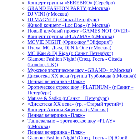
Концерт группы «SEREBRO» (Серебро)
GRAND FASHION PARTY (г.Москва)
DJ VINI (г.Москва)
DJ MAGNIT (г.Санкт-Петербург)
Живой концерт «Loc Dog» (г. Москва)
Новый клубный проект «GAMES NOT OVER»
Концерт группы «PLAZMA» (г.Москва)
MOVIE NIGHT (Фрик-шоу "Эйфория")
Птаха, МС Дым, Dj Nik One (г.Москва)
МС Жан & Dj Riga (г. Санкт-Петербург)
Glamour Fashion Night! (Спец. Гость - Cicada
(London, UK))
Мужское эротическое шоу «GRAND» (г.Москва)
Дискотека XX века (группа Турбомода (г.Москва))
Пенная вечеринка «Пляж»
Эротическое стресс шоу «PLATINUM» (г.Санкт –
Петербург)
Matisse & Sadko (г.Санкт – Петербург)
«Дискотека ХХ века» (гр. «Старый третий»)
Концерт Антона Зацепина (г.Москва)
Пенная вечеринка «Пляж»
Танцевально – эротическое шоу «PLAY»
(г.Москва)
Пенная вечеринка «Пляж»
Glamour Fashion Night! (Спец. Гость - Dj Юрий