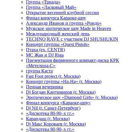
Группа «Триада»
Группа «Ласковый Май»
Открытие весенней клубной сессии
Финал конкурса Караоке-шоу
Александр Иванов и группа «Рондо»
Мужское эротическое шоу Made in Heaven
Международный женский день
TECHNO RAVE с участием DJ SHUSHUKIN
Концерт группы «Quest Pistols»
Птаха (ex. CENTR)
МС Жан и DJ Riga
Презентация фирменного компакт-диска КРК
«Метелица-С»
группа Каста
Fast Foot project (г. Москва)
Концерт группы «На-На» (г. Москва)
Пенная вечеринка
Dj Богдан Кантимиров (г. Москва)
Эротическое шоу «Diamond Girls» (г. Москва)
Финал конкурса «Караоке-шоу»
Dj Nil (г. Санкт-Петербург)
«Дискотека 80-90–х гг.»
Карандаш (г. Москва)
Dj Макс Короваев (г. Москва)
«Дискотека 80-90–х гг.»