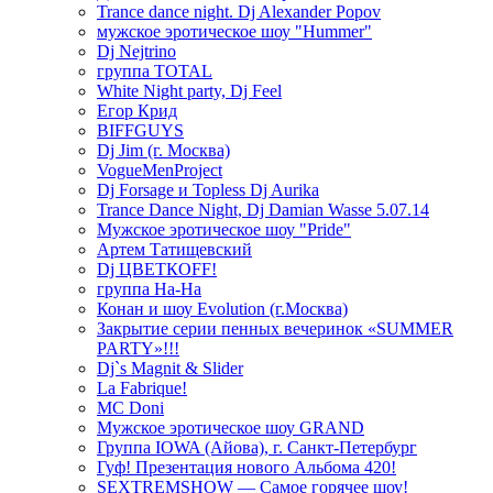
Trance dance night. Dj Alexander Popov
мужское эротическое шоу "Hummer"
Dj Nejtrino
группа TOTAL
White Night party, Dj Feel
Егор Крид
BIFFGUYS
Dj Jim (г. Москва)
VogueMenProject
Dj Forsage и Topless Dj Aurika
Trance Dance Night, Dj Damian Wasse 5.07.14
Мужское эротическое шоу "Pride"
Артем Татищевский
Dj ЦВЕТКOFF!
группа На-На
Конан и шоу Evolution (г.Москва)
Закрытие серии пенных вечеринок «SUMMER
PARTY»!!!
Dj`s Magnit & Slider
La Fabrique!
MC Doni
Мужское эротическое шоу GRAND
Группа IOWA (Айова), г. Санкт-Петербург
Гуф! Презентация нового Альбома 420!
SEXTREMSHOW — Самое горячее шоу!