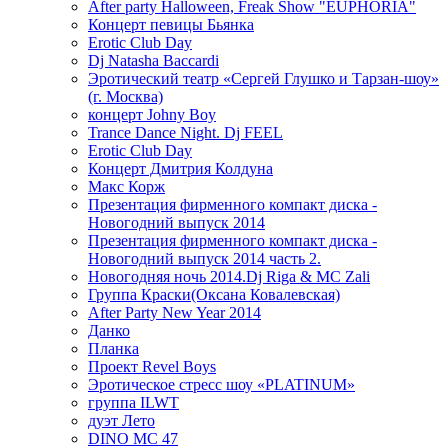
After party Halloween, Freak Show "EUPHORIA"
Концерт певицы Бьянка
Erotic Club Day
Dj Natasha Baccardi
Эротический театр «Сергей Глушко и Тарзан-шоу»
(г. Москва)
концерт Johny Boy
Trance Dance Night. Dj FEEL
Erotic Club Day
Концерт Дмитрия Колдуна
Макс Корж
Презентация фирменного компакт диска -
Новогодний выпуск 2014
Презентация фирменного компакт диска -
Новогодний выпуск 2014 часть 2.
Новогодняя ночь 2014.Dj Riga & MC Zali
Группа Краски(Оксана Ковалевская)
After Party New Year 2014
Данко
Планка
Проект Revel Boys
Эротическое стресс шоу «PLATINUM»
группа ILWT
дуэт Лето
DINO MC 47