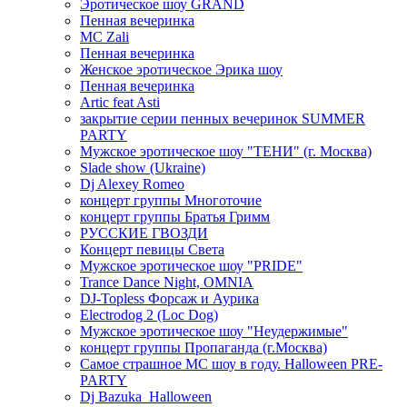
Эротическое шоу GRAND
Пенная вечеринка
MC Zali
Пенная вечеринка
Женское эротическое Эрика шоу
Пенная вечеринка
Artic feat Asti
закрытие серии пенных вечеринок SUMMER
PARTY
Мужское эротическое шоу "ТЕНИ" (г. Москва)
Slade show (Ukraine)
Dj Alexey Romeo
концерт группы Многоточие
концерт группы Братья Гримм
РУССКИЕ ГВОЗДИ
Концерт певицы Света
Мужское эротическое шоу "PRIDE"
Trance Dance Night, OMNIA
DJ-Topless Форсаж и Аурика
Electrodog 2 (Loc Dog)
Мужское эротическое шоу "Неудержимые"
концерт группы Пропаганда (г.Москва)
Самое страшное МС шоу в году. Halloween PRE-
PARTY
Dj Bazuka_Halloween