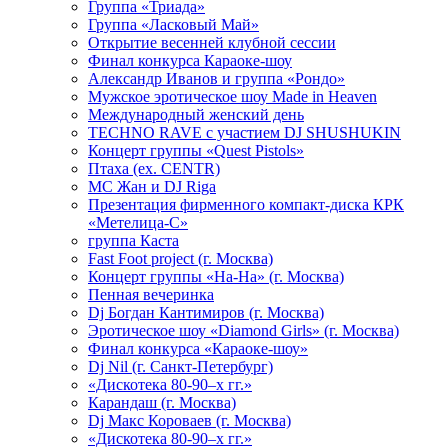
Группа «Триада»
Группа «Ласковый Май»
Открытие весенней клубной сессии
Финал конкурса Караоке-шоу
Александр Иванов и группа «Рондо»
Мужское эротическое шоу Made in Heaven
Международный женский день
TECHNO RAVE с участием DJ SHUSHUKIN
Концерт группы «Quest Pistols»
Птаха (ex. CENTR)
МС Жан и DJ Riga
Презентация фирменного компакт-диска КРК
«Метелица-С»
группа Каста
Fast Foot project (г. Москва)
Концерт группы «На-На» (г. Москва)
Пенная вечеринка
Dj Богдан Кантимиров (г. Москва)
Эротическое шоу «Diamond Girls» (г. Москва)
Финал конкурса «Караоке-шоу»
Dj Nil (г. Санкт-Петербург)
«Дискотека 80-90–х гг.»
Карандаш (г. Москва)
Dj Макс Короваев (г. Москва)
«Дискотека 80-90–х гг.»