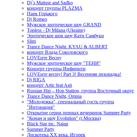
Dj`s Matisse and Sadko
концерт группы PLAZMA
Парк Горького
Dj Romeo
Мужское эротическое шоу GRAND
Topless - Dj Milana (Ukraine)
Эротическое шок шоу Кати Самбуки
Slim
Trance Dance Night. KYAU & ALBERT
концерт Влада Соколовского
LOVEите Весну
Мужское эротическое шоу "ТЕНИ"
Концерт группы Инфинити
LOVEите весну! Part 3! Весенняя лихорадка!
Dj RIGA
концерт Artic feat Asti
Russian Hip – Hop Station, группа Восточный округ
Trance Dance Night, Omnia
"Молодежка", специальный гость группа
"Интонация"
Открытие серии пенных вечеринок Summer Party
"Конан и шоу Evolution" (г.Москва)
Black Star inc. Natan
Summer Party
Дискотека ХХ века. Игорек