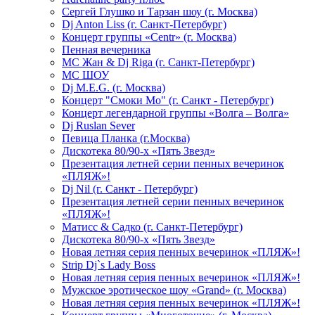
Сергей Глушко и Тарзан шоу (г. Москва)
Dj Anton Liss (г. Санкт-Петербург)
Концерт группы «Centr» (г. Москва)
Пенная вечерника
МС Жан & Dj Riga (г. Санкт-Петербург)
МС ШОУ
Dj M.E.G. (г. Москва)
Концерт "Смоки Мо" (г. Санкт - Петербург)
Концерт легендарной группы «Волга – Волга»
Dj Ruslan Sever
Певица Планка (г.Москва)
Дискотека 80/90-х «Пять Звезд»
Презентация летней серии пенных вечеринок
«ПЛЯЖ»!
Dj Nil (г. Санкт - Петербург)
Презентация летней серии пенных вечеринок
«ПЛЯЖ»!
Матисс & Садко (г. Санкт-Петербург)
Дискотека 80/90-х «Пять Звезд»
Новая летняя серия пенных вечеринок «ПЛЯЖ»!
Strip Dj`s Lady Boss
Новая летняя серия пенных вечеринок «ПЛЯЖ»!
Мужское эротическое шоу «Grand» (г. Москва)
Новая летняя серия пенных вечеринок «ПЛЯЖ»!