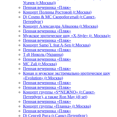
Усачев (г.Москва))
Пенная вечеринка «Пляж»
Концерт Полины Ростовой (г.Москва)
Dj Cosmo & МС Скоробогатый (г.Санкт-
Петербург)
Концерт Александра Айвазова (г.Москва)
Пенная вечеринка «Пляж»
Мужское эротическое шоу «X-Style» (г. Москва)»
Пенная вечеринка «Пляж»
Концерт Samo`L feat A-Sen (г.Москва)
Пенная вечеринка «Пляж»
Т-dj Николь (Украина)
Пенная вечеринка «Пляж»
МС Zali (г.Москва)
Пенная вечеринка «Пляж»
Конан и мужское экстремально-эротическое шоу
«Evolution» (г.Москва)
Пенная вечеринка «Пляж»
Пенная вечеринка «Пляж»
Концерт группы «S*NEЖNO» (г.Санкт-
Петербург), а также Ron May (dj set)
Пенная вечеринка «Пляж»
Концерт группы «Планка» (г.Москва)
Пенная вечеринка «Пляж»
Dj Сергей Рига (г.Санкт-Петербург)