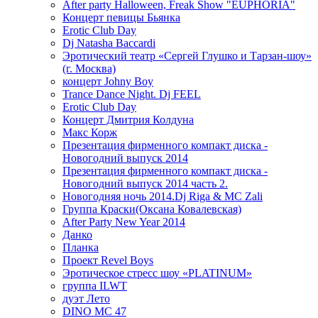
After party Halloween, Freak Show "EUPHORIA"
Концерт певицы Бьянка
Erotic Club Day
Dj Natasha Baccardi
Эротический театр «Сергей Глушко и Тарзан-шоу»
(г. Москва)
концерт Johny Boy
Trance Dance Night. Dj FEEL
Erotic Club Day
Концерт Дмитрия Колдуна
Макс Корж
Презентация фирменного компакт диска -
Новогодний выпуск 2014
Презентация фирменного компакт диска -
Новогодний выпуск 2014 часть 2.
Новогодняя ночь 2014.Dj Riga & MC Zali
Группа Краски(Оксана Ковалевская)
After Party New Year 2014
Данко
Планка
Проект Revel Boys
Эротическое стресс шоу «PLATINUM»
группа ILWT
дуэт Лето
DINO MC 47