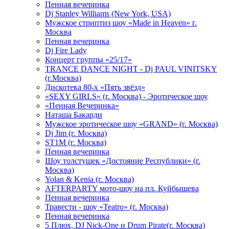
Пенная вечеринка
Dj Stanley Williams (New York, USA)
Мужское стриптиз шоу «Made in Heaven» г.
Москва
Пенная вечеринка
Dj Fire Lady
Концерт группы «25/17»
TRANCE DANCE NIGHT - Dj PAUL VINITSKY
(г.Москва)
Дискотека 80-х «Пять звёзд»
«SEXY GIRLS» (г. Москва) - Эротическое шоу
«Пенная Вечеринка»
Hаташа Бакарди
Мужское эротическое шоу «GRAND» (г. Москва)
Dj Jim (г. Москва)
ST1M (г. Москва)
Пенная вечеринка
Шоу толстушек «Достояние Республики» (г.
Москва)
Yolan & Kenia (г. Москва)
AFTERPARTY мото-шоу на пл. Куйбышева
Пенная вечеринка
Травести - шоу «Teatro» (г. Москва)
Пенная вечеринка
5 Плюх, DJ Nick-One и Drum Pirate(г. Москва)