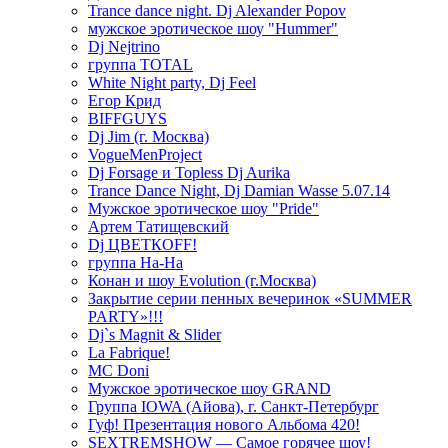
Trance dance night. Dj Alexander Popov
мужское эротическое шоу "Hummer"
Dj Nejtrino
группа TOTAL
White Night party, Dj Feel
Егор Крид
BIFFGUYS
Dj Jim (г. Москва)
VogueMenProject
Dj Forsage и Topless Dj Aurika
Trance Dance Night, Dj Damian Wasse 5.07.14
Мужское эротическое шоу "Pride"
Артем Татищевский
Dj ЦВЕТКOFF!
группа На-На
Конан и шоу Evolution (г.Москва)
Закрытие серии пенных вечеринок «SUMMER
PARTY»!!!
Dj`s Magnit & Slider
La Fabrique!
MC Doni
Мужское эротическое шоу GRAND
Группа IOWA (Айова), г. Санкт-Петербург
Гуф! Презентация нового Альбома 420!
SEXTREMSHOW — Самое горячее шоу!