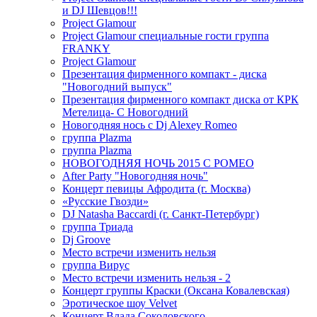
и DJ Шевцов!!!
Project Glamour
Project Glamour специальные гости группа
FRANKY
Project Glamour
Презентация фирменного компакт - диска
"Новогодний выпуск"
Презентация фирменного компакт диска от КРК
Метелица- С Новогодний
Новогодняя нось с Dj Alexey Romeo
группа Plazma
группа Plazma
НОВОГОДНЯЯ НОЧЬ 2015 C РОМЕО
After Party "Новогодняя ночь"
Концерт певицы Афродита (г. Москва)
«Русские Гвозди»
DJ Natasha Baccardi (г. Санкт-Петербург)
группа Триада
Dj Groove
Место встречи изменить нельзя
группа Вирус
Место встречи изменить нельзя - 2
Концерт группы Краски (Оксана Ковалевская)
Эротическое шоу Velvet
Концерт Влада Соколовского