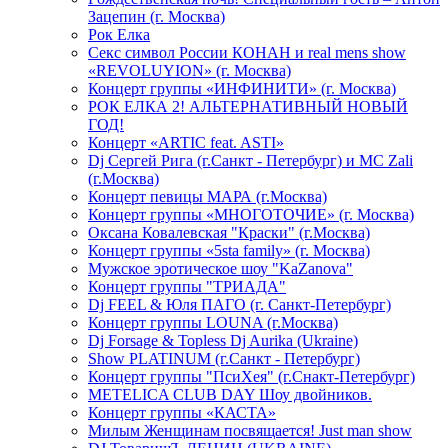
Зацепин (г. Москва)
Рок Елка
Секс символ России КОНАН и real mens show
«REVOLUYION» (г. Москва)
Концерт группы «ИНФИНИТИ» (г. Москва)
РОК ЕЛКА 2! АЛЬТЕРНАТИВНЫЙ НОВЫЙ
ГОД!
Концерт «ARTIC feat. ASTI»
Dj Сергей Рига (г.Санкт - Петербург) и MC Zali
(г.Москва)
Концерт певицы МАРА (г.Москва)
Концерт группы «МНОГОТОЧИЕ» (г. Москва)
Оксана Ковалевская "Краски" (г.Москва)
Концерт группы «5sta family» (г. Москва)
Мужское эротическое шоу "KaZanova"
Концерт группы "ТРИАДА"
Dj FEEL & Юля ПАГО (г. Санкт-Петербург)
Концерт группы LOUNA (г.Москва)
Dj Forsage & Topless Dj Aurika (Ukraine)
Show PLATINUM (г.Санкт - Петербург)
Концерт группы "ПсиХея" (г.Снакт-Петербург)
METELICA CLUB DAY Шоу двойников.
Концерт группы «КАСТА»
Милым Женщинам посвящается! Just man show