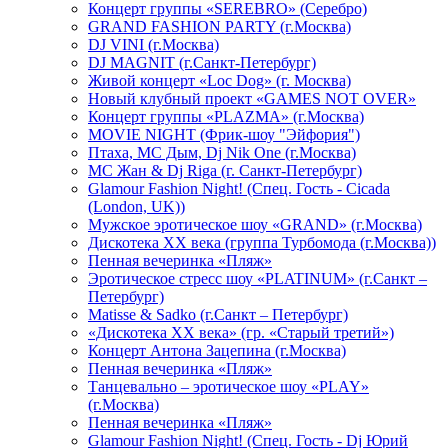
Концерт группы «SEREBRO» (Серебро)
GRAND FASHION PARTY (г.Москва)
DJ VINI (г.Москва)
DJ MAGNIT (г.Санкт-Петербург)
Живой концерт «Loc Dog» (г. Москва)
Новый клубный проект «GAMES NOT OVER»
Концерт группы «PLAZMA» (г.Москва)
MOVIE NIGHT (Фрик-шоу "Эйфория")
Птаха, МС Дым, Dj Nik One (г.Москва)
МС Жан & Dj Riga (г. Санкт-Петербург)
Glamour Fashion Night! (Спец. Гость - Cicada
(London, UK))
Мужское эротическое шоу «GRAND» (г.Москва)
Дискотека XX века (группа Турбомода (г.Москва))
Пенная вечеринка «Пляж»
Эротическое стресс шоу «PLATINUM» (г.Санкт –
Петербург)
Matisse & Sadko (г.Санкт – Петербург)
«Дискотека ХХ века» (гр. «Старый третий»)
Концерт Антона Зацепина (г.Москва)
Пенная вечеринка «Пляж»
Танцевально – эротическое шоу «PLAY»
(г.Москва)
Пенная вечеринка «Пляж»
Glamour Fashion Night! (Спец. Гость - Dj Юрий