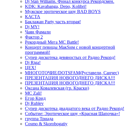
Dj Stan Williams. Финал конкурса Рекордсмен.
KDK: Kavabanga, Depo, Kolibri!
Мужское эротическое шоу BAD BOYS
КАСТА
Баклажан Party часть вторая!
Dj MY!
Чаян Фамали
Фактор 2
Рекордный Мега МС Battle!
Концерт певицы МакSим с новой концертной
программой!
Супер дискотека девяностых от Радио Рекорд!
Dj Riga!
ЦЕХ!
МНОГОТОЧИЕ/DOTSFAM(Руставели, Санчес)
ПРЕЗЕНТАЦИЯ НОВОГОДНЕГО ДИСКА!!!
ПРЕЗЕНТАЦИЯ НОВОГОДНЕГО ДИСКА!!!
Оксана Ковалевская (гр. Краски)
MC Zali!
Егор Крид
Dj Rublev
Супер дискотека двадцатого века от Радио Рекорд!
Событие: Эротическое шоу «Красная Шапочка»!
группа Триада
Cosmo & Skorobogatiy