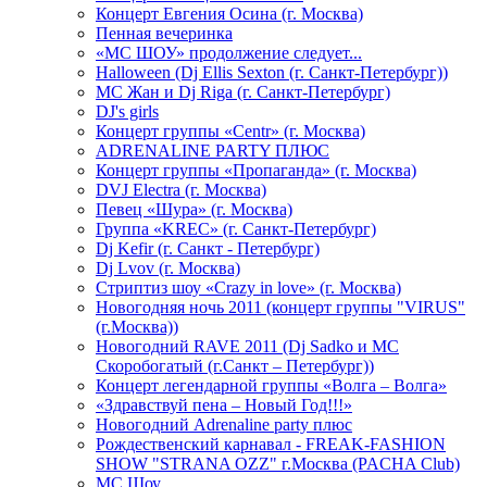
Концерт Евгения Осина (г. Москва)
Пенная вечеринка
«МС ШОУ» продолжение следует...
Halloween (Dj Ellis Sexton (г. Санкт-Петербург))
МС Жан и Dj Riga (г. Санкт-Петербург)
DJ's girls
Концерт группы «Centr» (г. Москва)
ADRENALINE PARTY ПЛЮС
Концерт группы «Пропаганда» (г. Москва)
DVJ Electra (г. Москва)
Певец «Шура» (г. Москва)
Группа «KREC» (г. Санкт-Петербург)
Dj Kefir (г. Санкт - Петербург)
Dj Lvov (г. Москва)
Стриптиз шоу «Crazy in love» (г. Москва)
Новогодняя ночь 2011 (концерт группы "VIRUS"
(г.Москва))
Новогодний RAVE 2011 (Dj Sadko и MC
Скоробогатый (г.Санкт – Петербург))
Концерт легендарной группы «Волга – Волга»
«Здравствуй пена – Новый Год!!!»
Новогодний Adrenaline party плюс
Рождественский карнавал - FREAK-FASHION
SHOW "STRANA OZZ" г.Москва (PACHA Club)
MC Шоу