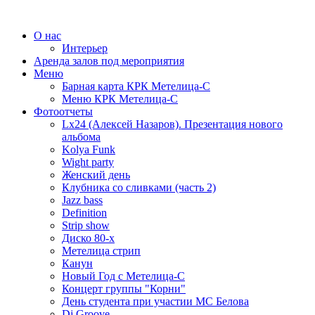
О нас
Интерьер
Аренда залов под мероприятия
Меню
Барная карта КРК Метелица-С
Меню КРК Метелица-С
Фотоотчеты
Lx24 (Алексей Назаров). Презентация нового
альбома
Kolya Funk
Wight party
Женский день
Клубника со сливками (часть 2)
Jazz bass
Definition
Strip show
Диско 80-х
Метелица стрип
Канун
Новый Год с Метелица-С
Концерт группы "Корни"
День студента при участии МС Белова
Dj Groove