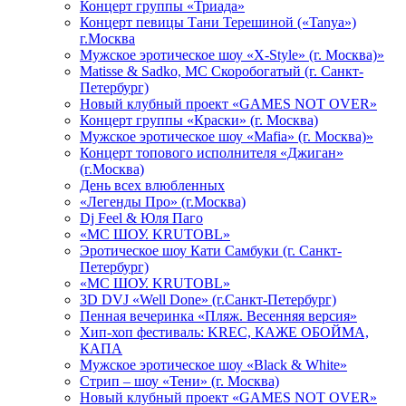
Концерт группы «Триада»
Концерт певицы Тани Терешиной («Tanya»)
г.Москва
Мужское эротическое шоу «X-Style» (г. Москва)»
Matissе & Sadko, MC Скоробогатый (г. Санкт-
Петербург)
Новый клубный проект «GAMES NOT OVER»
Концерт группы «Краски» (г. Москва)
Мужское эротическое шоу «Mafia» (г. Москва)»
Концерт топового исполнителя «Джиган»
(г.Москва)
День всех влюбленных
«Легенды Про» (г.Москва)
Dj Feel & Юля Паго
«МС ШОУ. KRUTOBL»
Эротическое шоу Кати Самбуки (г. Санкт-
Петербург)
«МС ШОУ. KRUTOBL»
3D DVJ «Well Done» (г.Санкт-Петербург)
Пенная вечеринка «Пляж. Весенняя версия»
Хип-хоп фестиваль: KREC, КАЖЕ ОБОЙМА,
КАПА
Мужское эротическое шоу «Black & White»
Стрип – шоу «Тени» (г. Москва)
Новый клубный проект «GAMES NOT OVER»