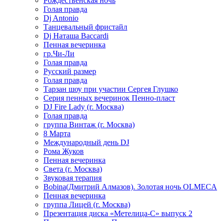
Рождественская ночь
Голая правда
Dj Antonio
Танцевальный фристайл
Dj Наташа Baccardi
Пенная вечеринка
гр.Чи-Ли
Голая правда
Русский размер
Голая правда
Тарзан шоу при участии Сергея Глушко
Серия пенных вечеринок Пенно-пласт
DJ Fire Lady (г. Москва)
Голая правда
группа Винтаж (г. Москва)
8 Марта
Международный день DJ
Рома Жуков
Пенная вечеринка
Света (г. Москва)
Звуковая терапия
Bobina(Дмитрий Алмазов). Золотая ночь OLMECA
Пенная вечеринка
группа Лицей (г. Москва)
Презентация диска «Метелица-С» выпуск 2