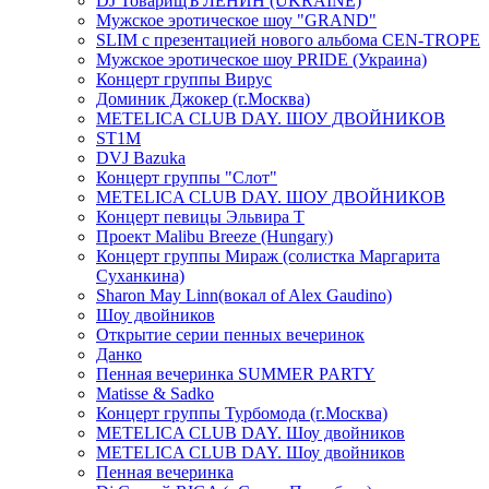
DJ ТоварищЪ ЛЕНИН (UKRAINE)
Мужское эротическое шоу "GRAND"
SLIM с презентацией нового альбома CEN-TROPE
Мужское эротическое шоу PRIDE (Украина)
Концерт группы Вирус
Доминик Джокер (г.Москва)
METELICA CLUB DAY. ШОУ ДВОЙНИКОВ
ST1M
DVJ Bazuka
Концерт группы "Слот"
METELICA CLUB DAY. ШОУ ДВОЙНИКОВ
Концерт певицы Эльвира Т
Проект Malibu Breeze (Hungary)
Концерт группы Мираж (солистка Маргарита
Суханкина)
Sharon May Linn(вокал of Alex Gaudino)
Шоу двойников
Открытие серии пенных вечеринок
Данко
Пенная вечеринка SUMMER PARTY
Matisse & Sadko
Концерт группы Турбомода (г.Москва)
METELICA CLUB DAY. Шоу двойников
METELICA CLUB DAY. Шоу двойников
Пенная вечеринка