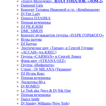
«Поезд Молодежи».
ВЛАД ТОПАЛОВ. «ДОМ-2»
Daimond Girls
Концерт Татьяны Ивановой и гр. «Комбинация»
Dj Fire Lady
Певица ПЛАНКА
Пенная вечеринка
DJ PILIGRIM
DMC SIMON
Концерт музыкантов группы «ПАРК ГОРЬКОГО»
Игры разума
DJ Базука
Эротическое шоу «Тарзан» и Сергей Глушко
«АССАИ» (ex-KREC)
Группа «CARMAN» и Сергей Лемох
Фрик-шоу «STRANA OZZ»
Группа «Инфинити»
Стрип - Dj MILANA (Украина)
DJ Игорь Кокс
Пенная вечеринка
Дискотека 80-х
Dj ROMEO
Le Truk aka Децл & Dj Nik One
Пенная вечеринка
Dance battle
Dj Stanley Williams (New York)