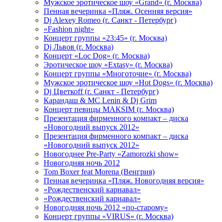
Мужское эротическое шоу «Grand» (г. Москва)
Пенная вечеринка «Пляж. Осенняя версия»
Dj Alexey Romeo (г. Санкт - Петербург)
«Fashion night»
Концерт группы «23:45» (г. Москва)
Dj Львов (г. Москва)
Концерт «Loc Dog» (г. Москва)
Эротическое шоу «Extasy» (г. Москва)
Концерт группы «Многоточие» (г. Москва)
Мужское эротическое шоу «Hot Dogs» (г. Москва)
Dj Цветкоff (г. Санкт - Петербург)
Карандаш & МС Lenin & Dj Grim
Концерт певицы МАКSIМ (г. Москва)
Презентация фирменного компакт – диска
«Новогодний выпуск 2012»
Презентация фирменного компакт – диска
«Новогодний выпуск 2012»
Новогоднее Pre-Party «Zamorozki show»
Новогодняя ночь 2012
Tom Boxer feat Morena (Венгрия)
Пенная вечеринка «Пляж. Новогодняя версия»
«Рождественский карнавал»
«Рождественский карнавал»
Новогодняя ночь 2012 «по-старому»
Концерт группы «VIRUS» (г. Москва)