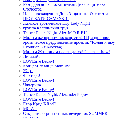
Рекордна ночь, посвященная Дню Защитника
Отечества
Ночь, посвященная Дню Защитника Отечества!
ШОУ КАТИ САМБУКИ!
Женское эротическое шоу Lady Night
группа Каспийский груз
Trance Dance Night. Alex M.O.R.P.H
Милым женщинам посвящается!!! Праздничное
эротическое представление проекта: "Конан и шоу
Evolution" (г. Москва)
Милым Женщинам посвящается! Just man show!
Лигалайз
LOVEите Весну!
Концерт певицы МакSим
Жара
Фактор-2
LOVEите Весну!
Чичерина
LOVEите Весну!
Trance Dance Night. Alexander Popov
LOVEите Весну!
Егор Крид/KReeD!
MC Zali
Открытие серии пенных вечеринок SUMMER