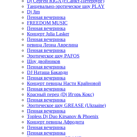
Dj Сергей RIGA (г.Санкт-Петербург)
Танцевально-эротическое шоу PLAY
Dj Jim
Пенная вечеринка
FREEDOM MUSIC
Пенная вечеринка
Концерт Julia Lasker
Пенная вечеринка
певица Леона Аврелина
Пенная вечеринка
Эротическое шоу PAFOS
Шоу двойников
Пенная вечеринка
DJ Наташа Бакарди
Пенная вечеринка
Концерт певицы Насти Крайновой
Пенная вечеринка
Красный перец (Dj Игорь Кокс)
Пенная вечеринка
Эротическое шоу GREASE (Ukraaine)
Пенная вечеринка
Topless Dj Duo Kirsanov & Phoenix
Концерт певицы Афродита
Пенная вечеринка
Пенная вечеринка