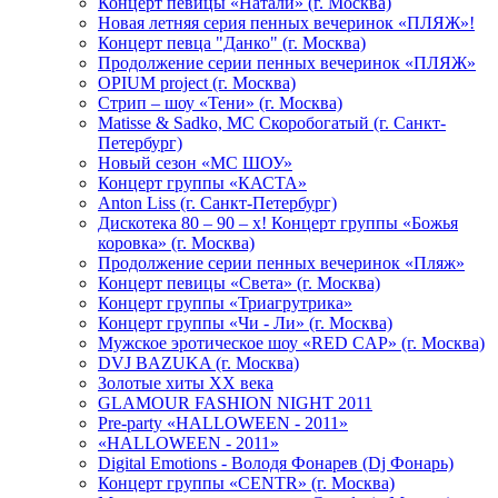
Концерт певицы «Натали» (г. Москва)
Новая летняя серия пенных вечеринок «ПЛЯЖ»!
Концерт певца "Данко" (г. Москва)
Продолжение серии пенных вечеринок «ПЛЯЖ»
OPIUM project (г. Москва)
Стрип – шоу «Тени» (г. Москва)
Matissе & Sadko, MC Скоробогатый (г. Санкт-
Петербург)
Новый сезон «МС ШОУ»
Концерт группы «КАСТА»
Anton Liss (г. Санкт-Петербург)
Дискотека 80 – 90 – х! Концерт группы «Божья
коровка» (г. Москва)
Продолжение серии пенных вечеринок «Пляж»
Концерт певицы «Света» (г. Москва)
Концерт группы «Триагрутрика»
Концерт группы «Чи - Ли» (г. Москва)
Мужское эротическое шоу «RED CAP» (г. Москва)
DVJ BAZUKA (г. Москва)
Золотые хиты XX века
GLAMOUR FASHION NIGHT 2011
Pre-party «HALLOWEEN - 2011»
«HALLOWEEN - 2011»
Digital Emotions - Володя Фонарев (Dj Фонарь)
Концерт группы «CENTR» (г. Москва)