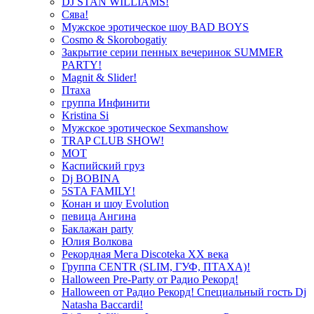
DJ STAN WILLIAMS!
Сява!
Мужское эротическое шоу BAD BOYS
Cosmo & Skorobogatiy
Закрытие серии пенных вечеринок SUMMER
PARTY!
Magnit & Slider!
Птаха
группа Инфинити
Kristina Si
Мужское эротическое Sexmanshow
TRAP CLUB SHOW!
МОТ
Каспийский груз
Dj BOBINA
5STA FAMILY!
Конан и шоу Evolution
певица Ангина
Баклажан party
Юлия Волкова
Рекордная Мега Discoteka XX века
Группа CENTR (SLIM, ГУФ, ПТАХА)!
Halloween Pre-Party от Радио Рекорд!
Halloween от Радио Рекорд! Специальный гость Dj
Natasha Baccardi!