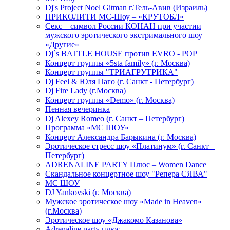
Dj's Project Noel Gitman г.Тель-Авив (Израиль)
ПРИКОЛИТИ МС-Шоу – «КРУТОБЛ»
Секс – символ России КОНАН при участии
мужского эротического экстримального шоу
«Другие»
Dj`s BATTLE HOUSE против EVRO - POP
Концерт группы «5sta family» (г. Москва)
Концерт группы "ТРИАГРУТРИКА"
Dj Feel & Юля Паго (г. Санкт - Петербург)
Dj Fire Lady (г.Москва)
Концерт группы «Demo» (г. Москва)
Пенная вечеринка
Dj Alexey Romeo (г. Санкт – Петербург)
Программа «МС ШОУ»
Концерт Александра Барыкина (г. Москва)
Эротическое стресс шоу «Платинум» (г. Санкт –
Петербург)
ADRENALINE PARTY Плюс – Women Dance
Скандальное концертное шоу "Репера СЯВА"
МС ШОУ
DJ Yankovski (г. Москва)
Мужское эротическое шоу «Made in Heaven»
(г.Москва)
Эротическое шоу «Джакомо Казанова»
Adrenaline party плюс