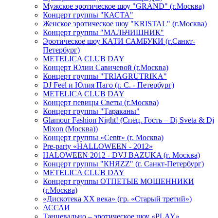
Мужское эротическое шоу "GRAND" (г.Москва)
Концерт группы "КАСТА"
Женское эротическое шоу "KRISTAL" (г.Москва)
Концерт группы "МАЛЬЧИШНИК"
Эротическое шоу КАТИ САМБУКИ (г.Санкт-
Петербург)
METELICA CLUB DAY
Концерт Юлии Савичевой (г.Москва)
Концерт группы "TRIAGRUTRIKA"
DJ Feel и Юлия Паго (г. С. - Петербург)
METELICA CLUB DAY
Концерт певицы Светы (г.Москва)
Концерт группы "Тараканы"
Glamour Fashion Night! (Спец. Гость – Dj Sveta & Dj
Mixon (Москва))
Концерт группы «Centr» (г. Москва)
Pre-party «HALLOWEEN - 2012»
HALOWEEN 2012 - DVJ BAZUKA (г. Москва)
Концерт группы "КНЯZZ" (г. Санкт-Петербург)
METELICA CLUB DAY
Концерт группы ОТПЕТЫЕ МОШЕННИКИ
(г.Москва)
«Дискотека ХХ века» (гр. «Старый третий»)
АССАИ
Танцевально – эротическое шоу «PLAY»