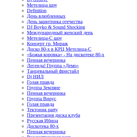
Метелица шоу
Definition
День влюбленных
День защитника отечества
DJ Boyko & Sound Shocking
Международный женский день
Метелица-С шоу
Концерт гр. Мираж
Диско 80-х в КРЦ Метелица-С
«Божья коровка» - На дискотеке 80-х
Пенная вечеринка
Легенда! Группа «Демо»
Танцевальный фристайл
Dj НИЛ
Голая правда
Группа Земляне
Пенная вечеринка
Группа Вирус
Голая правда
Тектоник party
Презентация диска клуба
Русская Ибица
Дискотека 80-х
Пенная вечеринка