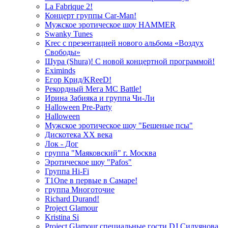
La Fabrique 2!
Концерт группы Car-Man!
Мужское эротическое шоу HAMMER
Swanky Tunes
Krec с презентацией нового альбома «Воздух
Свободы»
Шура (Shura)! С новой концертной программой!
Eximinds
Егор Крид/KReeD!
Рекордный Мега МС Battle!
Ирина Забияка и группа Чи-Ли
Halloween Pre-Party
Halloween
Мужское эротическое шоу "Бешеные псы"
Дискотека ХХ века
Лок - Дог
группа "Маяковский" г. Москва
Эротическое шоу "Pafos"
Группа Hi-Fi
T1One в первые в Самаре!
группа Многоточие
Richard Durand!
Project Glamour
Kristina Si
Project Glamour специальные гости DJ Силуянова