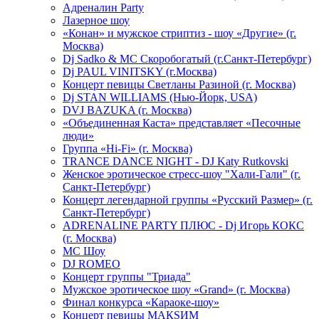
Адреналин Party
Лазерное шоу
«Конан» и мужское стриптиз - шоу «Другие» (г.
Москва)
Dj Sadko & МС Скоробогатый (г.Санкт-Петербург)
Dj PAUL VINITSKY (г.Москва)
Концерт певицы Светланы Разиной (г. Москва)
Dj STAN WILLIAMS (Нью-Йорк, USA)
DVJ BAZUKA (г. Москва)
«Объединенная Каста» представляет «Песочные
люди»
Группа «Hi-Fi» (г. Москва)
TRANCE DANCE NIGHT - DJ Katy Rutkovski
Женское эротическое стресс-шоу "Хали-Гали" (г.
Санкт-Петербург)
Концерт легендарной группы «Русский Размер» (г.
Санкт-Петербург)
ADRENALINE PARTY ПЛЮС - Dj Игорь КОКС
(г. Москва)
MC Шоу
DJ ROMEO
Концерт группы "Триада"
Мужское эротическое шоу «Grand» (г. Москва)
Финал конкурса «Караоке-шоу»
Концерт певицы МАКSИМ