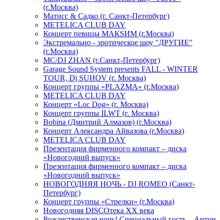
(г.Москва)
Матисс & Садко (г. Санкт-Петербург)
METELICA CLUB DAY
Концерт певицы МАКSИМ (г.Москва)
Экстремально - эротическое шоу "ДРУГИЕ"
(г.Москва)
МС/DJ ZHAN (г.Санкт-Петербург)
Garage Sound System presents FALL - WINTER
TOUR, Dj SUHOV (г. Москва)
Концерт группы «PLAZMA» (г.Москва)
METELICA CLUB DAY
Концерт «Loc Dog» (г. Москва)
Концерт группы ILWT (г. Москва)
Bobina (Дмитрий Алмазов) (г.Москва)
Концерт Александра Айвазова (г.Москва)
METELICA CLUB DAY
Презентация фирменного компакт – диска
«Новогодний выпуск»
Презентация фирменного компакт – диска
«Новогодний выпуск»
НОВОГОДНЯЯ НОЧЬ - DJ ROMEO (Санкт-
Петербург)
Концерт группы «Стрелки» (г.Москва)
Новогодняя DISCOтека ХХ века
Рождественская ночь! Специальный гость – Антон