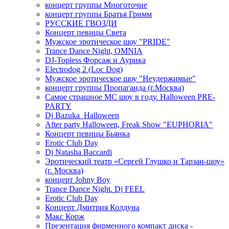
концерт группы Многоточие
концерт группы Братья Гримм
РУССКИЕ ГВОЗДИ
Концерт певицы Света
Мужское эротическое шоу "PRIDE"
Trance Dance Night, OMNIA
DJ-Topless Форсаж и Аурика
Electrodog 2 (Loc Dog)
Мужское эротическое шоу "Неудержимые"
концерт группы Пропаганда (г.Москва)
Самое страшное МС шоу в году. Halloween PRE-
PARTY
Dj Bazuka_Halloween
After party Halloween, Freak Show "EUPHORIA"
Концерт певицы Бьянка
Erotic Club Day
Dj Natasha Baccardi
Эротический театр «Сергей Глушко и Тарзан-шоу»
(г. Москва)
концерт Johny Boy
Trance Dance Night. Dj FEEL
Erotic Club Day
Концерт Дмитрия Колдуна
Макс Корж
Презентация фирменного компакт диска -