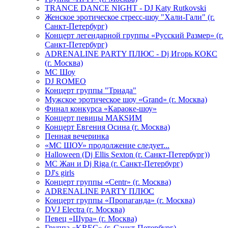
TRANCE DANCE NIGHT - DJ Katy Rutkovski
Женское эротическое стресс-шоу "Хали-Гали" (г.
Санкт-Петербург)
Концерт легендарной группы «Русский Размер» (г.
Санкт-Петербург)
ADRENALINE PARTY ПЛЮС - Dj Игорь КОКС
(г. Москва)
MC Шоу
DJ ROMEO
Концерт группы "Триада"
Мужское эротическое шоу «Grand» (г. Москва)
Финал конкурса «Караоке-шоу»
Концерт певицы МАКSИМ
Концерт Евгения Осина (г. Москва)
Пенная вечеринка
«МС ШОУ» продолжение следует...
Halloween (Dj Ellis Sexton (г. Санкт-Петербург))
МС Жан и Dj Riga (г. Санкт-Петербург)
DJ's girls
Концерт группы «Centr» (г. Москва)
ADRENALINE PARTY ПЛЮС
Концерт группы «Пропаганда» (г. Москва)
DVJ Electra (г. Москва)
Певец «Шура» (г. Москва)
Группа «KREC» (г. Санкт-Петербург)