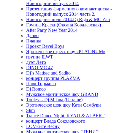
Новогодний выпуск 2014
Презентация фирменного компакт диска -
Новогодний выпуск 2014 часть 2.
Новогодняя ночь 2014.Dj Riga & MC Zali
Группа Краски(Оксана Ковалевская)
After Party New Year 2014
Данко
Планка
Проект Revel Boys
Эротическое стресс шоу «PLATINUM»
группа ILWT
дуэт Лето
DINO MC 47
Dj`s Matisse and Sadko
концерт группы PLAZMA
Парк Горького
Dj Romeo
Мужское эротическое шоу GRAND
Topless - Dj Milana (Ukraine)
Эротическое шок шоу Кати Самбуки
Slim
Trance Dance Night. KYAU & ALBERT
концерт Влада Соколовского
LOVEите Весну
Мужское эротическое шоу "ТЕНИ"