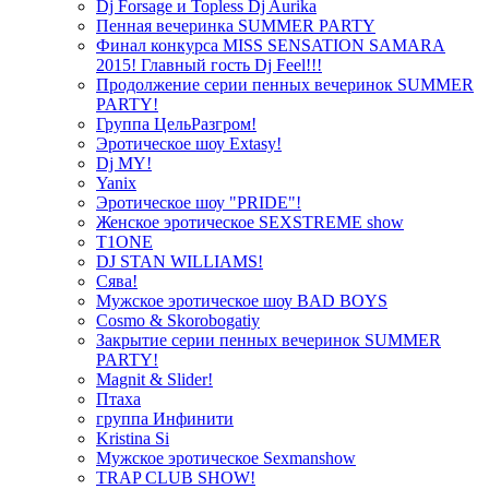
Dj Forsage и Topless Dj Aurika
Пенная вечеринка SUMMER PARTY
Финал конкурса MISS SENSATION SAMARA
2015! Главный гость Dj Feel!!!
Продолжение серии пенных вечеринок SUMMER
PARTY!
Группа ЦельРазгром!
Эротическое шоу Extasy!
Dj MY!
Yanix
Эротическое шоу "PRIDE"!
Женское эротическое SEXSTREME show
T1ONE
DJ STAN WILLIAMS!
Сява!
Мужское эротическое шоу BAD BOYS
Cosmo & Skorobogatiy
Закрытие серии пенных вечеринок SUMMER
PARTY!
Magnit & Slider!
Птаха
группа Инфинити
Kristina Si
Мужское эротическое Sexmanshow
TRAP CLUB SHOW!