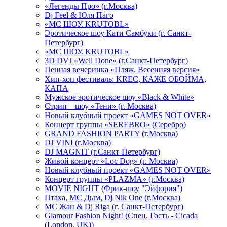
«Легенды Про» (г.Москва)
Dj Feel & Юля Паго
«МС ШОУ. KRUTOBL»
Эротическое шоу Кати Самбуки (г. Санкт-
Петербург)
«МС ШОУ. KRUTOBL»
3D DVJ «Well Done» (г.Санкт-Петербург)
Пенная вечеринка «Пляж. Весенняя версия»
Хип-хоп фестиваль: KREC, КАЖЕ ОБОЙМА,
КАПА
Мужское эротическое шоу «Black & White»
Стрип – шоу «Тени» (г. Москва)
Новый клубный проект «GAMES NOT OVER»
Концерт группы «SEREBRO» (Серебро)
GRAND FASHION PARTY (г.Москва)
DJ VINI (г.Москва)
DJ MAGNIT (г.Санкт-Петербург)
Живой концерт «Loc Dog» (г. Москва)
Новый клубный проект «GAMES NOT OVER»
Концерт группы «PLAZMA» (г.Москва)
MOVIE NIGHT (Фрик-шоу "Эйфория")
Птаха, МС Дым, Dj Nik One (г.Москва)
МС Жан & Dj Riga (г. Санкт-Петербург)
Glamour Fashion Night! (Спец. Гость - Cicada
(London, UK))