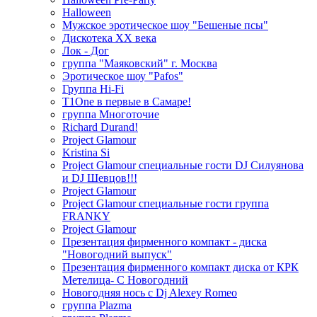
Halloween
Мужское эротическое шоу "Бешеные псы"
Дискотека ХХ века
Лок - Дог
группа "Маяковский" г. Москва
Эротическое шоу "Pafos"
Группа Hi-Fi
T1One в первые в Самаре!
группа Многоточие
Richard Durand!
Project Glamour
Kristina Si
Project Glamour специальные гости DJ Силуянова
и DJ Шевцов!!!
Project Glamour
Project Glamour специальные гости группа
FRANKY
Project Glamour
Презентация фирменного компакт - диска
"Новогодний выпуск"
Презентация фирменного компакт диска от КРК
Метелица- С Новогодний
Новогодняя нось с Dj Alexey Romeo
группа Plazma