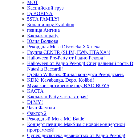
МОТ
Каспийский груз
Dj BOBINA
5STA FAMILY!
Конан и шоу Evolution
певица Ангина
Баклажан party
Юлия Волкова
Рекордная Мега Discoteka XX века
Группа CENTR (SLIM, ГУФ, ПТАХА)!
Halloween Pre-Party от Радио Рекорд!
Halloween от Радио Рекорд! Специальный гость Dj
Natasha Baccardi!
Dj Stan Williams. Финал конкурса Рекордсмен.
KDK: Kavabanga, Depo, Kolibri!
Мужское эротическое шоу BAD BOYS
КАСТА
Баклажан Party часть вторая!
Dj MY!
Чаян Фамали
Фактор 2
Рекордный Мега МС Battle!
Концерт певицы МакSим с новой концертной
программой!
Супер дискотека девяностых от Радио Рекорд!