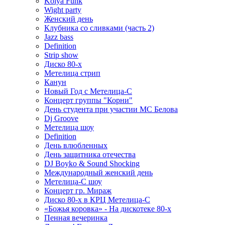
Kolya Funk
Wight party
Женский день
Клубника со сливками (часть 2)
Jazz bass
Definition
Strip show
Диско 80-х
Метелица стрип
Канун
Новый Год с Метелица-С
Концерт группы "Корни"
День студента при участии МС Белова
Dj Groove
Метелица шоу
Definition
День влюбленных
День защитника отечества
DJ Boyko & Sound Shocking
Международный женский день
Метелица-С шоу
Концерт гр. Мираж
Диско 80-х в КРЦ Метелица-С
«Божья коровка» - На дискотеке 80-х
Пенная вечеринка