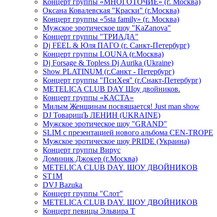
Концерт группы «МНОГОТОЧИЕ» (г. Москва)
Оксана Ковалевская "Краски" (г.Москва)
Концерт группы «5sta family» (г. Москва)
Мужское эротическое шоу "KaZanova"
Концерт группы "ТРИАДА"
Dj FEEL & Юля ПАГО (г. Санкт-Петербург)
Концерт группы LOUNA (г.Москва)
Dj Forsage & Topless Dj Aurika (Ukraine)
Show PLATINUM (г.Санкт - Петербург)
Концерт группы "ПсиХея" (г.Снакт-Петербург)
METELICA CLUB DAY Шоу двойников.
Концерт группы «КАСТА»
Милым Женщинам посвящается! Just man show
DJ ТоварищЪ ЛЕНИН (UKRAINE)
Мужское эротическое шоу "GRAND"
SLIM с презентацией нового альбома CEN-TROPE
Мужское эротическое шоу PRIDE (Украина)
Концерт группы Вирус
Доминик Джокер (г.Москва)
METELICA CLUB DAY. ШОУ ДВОЙНИКОВ
ST1M
DVJ Bazuka
Концерт группы "Слот"
METELICA CLUB DAY. ШОУ ДВОЙНИКОВ
Концерт певицы Эльвира Т