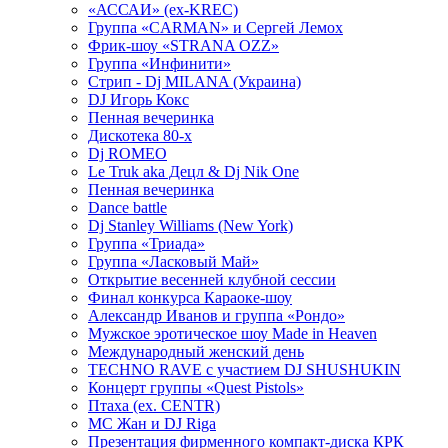
«АССАИ» (ex-KREC)
Группа «CARMAN» и Сергей Лемох
Фрик-шоу «STRANA OZZ»
Группа «Инфинити»
Стрип - Dj MILANA (Украина)
DJ Игорь Кокс
Пенная вечеринка
Дискотека 80-х
Dj ROMEO
Le Truk aka Децл & Dj Nik One
Пенная вечеринка
Dance battle
Dj Stanley Williams (New York)
Группа «Триада»
Группа «Ласковый Май»
Открытие весенней клубной сессии
Финал конкурса Караоке-шоу
Александр Иванов и группа «Рондо»
Мужское эротическое шоу Made in Heaven
Международный женский день
TECHNO RAVE с участием DJ SHUSHUKIN
Концерт группы «Quest Pistols»
Птаха (ex. CENTR)
МС Жан и DJ Riga
Презентация фирменного компакт-диска КРК