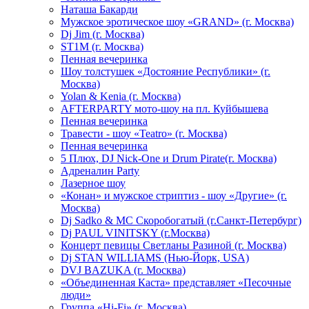
Hаташа Бакарди
Мужское эротическое шоу «GRAND» (г. Москва)
Dj Jim (г. Москва)
ST1M (г. Москва)
Пенная вечеринка
Шоу толстушек «Достояние Республики» (г.
Москва)
Yolan & Kenia (г. Москва)
AFTERPARTY мото-шоу на пл. Куйбышева
Пенная вечеринка
Травести - шоу «Teatro» (г. Москва)
Пенная вечеринка
5 Плюх, DJ Nick-One и Drum Pirate(г. Москва)
Адреналин Party
Лазерное шоу
«Конан» и мужское стриптиз - шоу «Другие» (г.
Москва)
Dj Sadko & МС Скоробогатый (г.Санкт-Петербург)
Dj PAUL VINITSKY (г.Москва)
Концерт певицы Светланы Разиной (г. Москва)
Dj STAN WILLIAMS (Нью-Йорк, USA)
DVJ BAZUKA (г. Москва)
«Объединенная Каста» представляет «Песочные
люди»
Группа «Hi-Fi» (г. Москва)