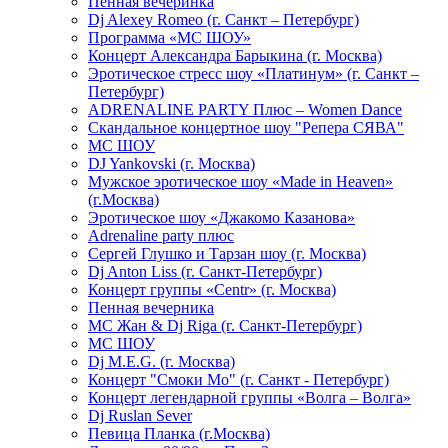
Пенная вечеринка
Dj Alexey Romeo (г. Санкт – Петербург)
Программа «МС ШОУ»
Концерт Александра Барыкина (г. Москва)
Эротическое стресс шоу «Платинум» (г. Санкт –
Петербург)
ADRENALINE PARTY Плюс – Women Dance
Скандальное концертное шоу "Репера СЯВА"
МС ШОУ
DJ Yankovski (г. Москва)
Мужское эротическое шоу «Made in Heaven»
(г.Москва)
Эротическое шоу «Джакомо Казанова»
Adrenaline party плюс
Сергей Глушко и Тарзан шоу (г. Москва)
Dj Anton Liss (г. Санкт-Петербург)
Концерт группы «Centr» (г. Москва)
Пенная вечерника
МС Жан & Dj Riga (г. Санкт-Петербург)
МС ШОУ
Dj M.E.G. (г. Москва)
Концерт "Смоки Мо" (г. Санкт - Петербург)
Концерт легендарной группы «Волга – Волга»
Dj Ruslan Sever
Певица Планка (г.Москва)