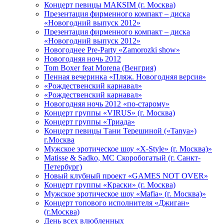
Концерт певицы МАКSIМ (г. Москва)
Презентация фирменного компакт – диска
«Новогодний выпуск 2012»
Презентация фирменного компакт – диска
«Новогодний выпуск 2012»
Новогоднее Pre-Party «Zamorozki show»
Новогодняя ночь 2012
Tom Boxer feat Morena (Венгрия)
Пенная вечеринка «Пляж. Новогодняя версия»
«Рождественский карнавал»
«Рождественский карнавал»
Новогодняя ночь 2012 «по-старому»
Концерт группы «VIRUS» (г. Москва)
Концерт группы «Триада»
Концерт певицы Тани Терешиной («Tanya»)
г.Москва
Мужское эротическое шоу «X-Style» (г. Москва)»
Matissе & Sadko, MC Скоробогатый (г. Санкт-
Петербург)
Новый клубный проект «GAMES NOT OVER»
Концерт группы «Краски» (г. Москва)
Мужское эротическое шоу «Mafia» (г. Москва)»
Концерт топового исполнителя «Джиган»
(г.Москва)
День всех влюбленных