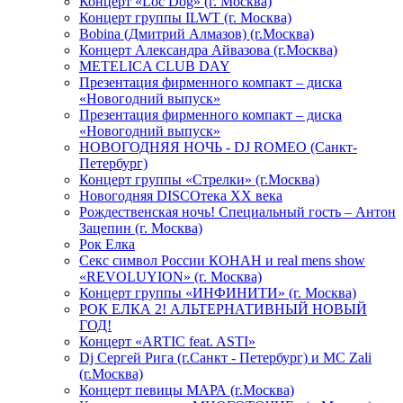
Концерт «Loc Dog» (г. Москва)
Концерт группы ILWT (г. Москва)
Bobina (Дмитрий Алмазов) (г.Москва)
Концерт Александра Айвазова (г.Москва)
METELICA CLUB DAY
Презентация фирменного компакт – диска
«Новогодний выпуск»
Презентация фирменного компакт – диска
«Новогодний выпуск»
НОВОГОДНЯЯ НОЧЬ - DJ ROMEO (Санкт-
Петербург)
Концерт группы «Стрелки» (г.Москва)
Новогодняя DISCOтека ХХ века
Рождественская ночь! Специальный гость – Антон
Зацепин (г. Москва)
Рок Елка
Секс символ России КОНАН и real mens show
«REVOLUYION» (г. Москва)
Концерт группы «ИНФИНИТИ» (г. Москва)
РОК ЕЛКА 2! АЛЬТЕРНАТИВНЫЙ НОВЫЙ
ГОД!
Концерт «ARTIC feat. ASTI»
Dj Сергей Рига (г.Санкт - Петербург) и MC Zali
(г.Москва)
Концерт певицы МАРА (г.Москва)