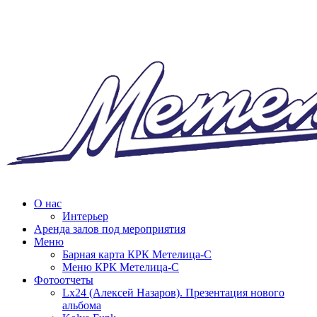
О нас
Интерьер
Аренда залов под мероприятия
Меню
Барная карта КРК Метелица-С
Меню КРК Метелица-С
Фотоотчеты
Lx24 (Алексей Назаров). Презентация нового
альбома