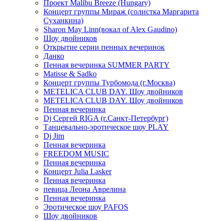
Проект Malibu Breeze (Hungary)
Концерт группы Мираж (солистка Маргарита
Суханкина)
Sharon May Linn(вокал of Alex Gaudino)
Шоу двойников
Открытие серии пенных вечеринок
Данко
Пенная вечеринка SUMMER PARTY
Matisse & Sadko
Концерт группы Турбомода (г.Москва)
METELICA CLUB DAY. Шоу двойников
METELICA CLUB DAY. Шоу двойников
Пенная вечеринка
Dj Сергей RIGA (г.Санкт-Петербург)
Танцевально-эротическое шоу PLAY
Dj Jim
Пенная вечеринка
FREEDOM MUSIC
Пенная вечеринка
Концерт Julia Lasker
Пенная вечеринка
певица Леона Аврелина
Пенная вечеринка
Эротическое шоу PAFOS
Шоу двойников