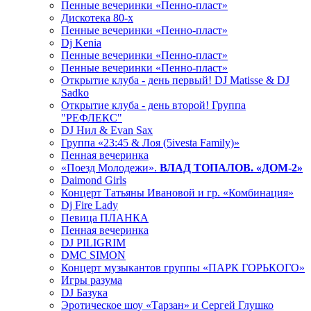
Пенные вечеринки «Пенно-пласт»
Дискотека 80-х
Пенные вечеринки «Пенно-пласт»
Dj Kenia
Пенные вечеринки «Пенно-пласт»
Пенные вечеринки «Пенно-пласт»
Открытие клуба - день первый! DJ Matisse & DJ
Sadko
Открытие клуба - день второй! Группа
"РЕФЛЕКС"
DJ Нил & Evan Sax
Группа «23:45 & Лоя (5ivesta Family)»
Пенная вечеринка
«Поезд Молодежи».
ВЛАД ТОПАЛОВ. «ДОМ-2»
Daimond Girls
Концерт Татьяны Ивановой и гр. «Комбинация»
Dj Fire Lady
Певица ПЛАНКА
Пенная вечеринка
DJ PILIGRIM
DMC SIMON
Концерт музыкантов группы «ПАРК ГОРЬКОГО»
Игры разума
DJ Базука
Эротическое шоу «Тарзан» и Сергей Глушко