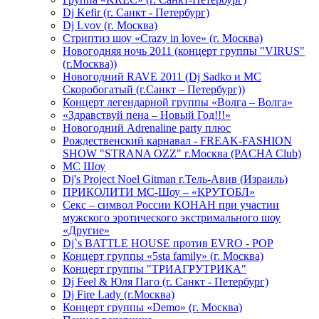
Dj Kefir (г. Санкт - Петербург)
Dj Lvov (г. Москва)
Стриптиз шоу «Crazy in love» (г. Москва)
Новогодняя ночь 2011 (концерт группы "VIRUS"
(г.Москва))
Новогодний RAVE 2011 (Dj Sadko и MC
Скоробогатый (г.Санкт – Петербург))
Концерт легендарной группы «Волга – Волга»
«Здравствуй пена – Новый Год!!!»
Новогодний Adrenaline party плюс
Рождественский карнавал - FREAK-FASHION
SHOW "STRANA OZZ" г.Москва (PACHA Club)
MC Шоу
Dj's Project Noel Gitman г.Тель-Авив (Израиль)
ПРИКОЛИТИ МС-Шоу – «КРУТОБЛ»
Секс – символ России КОНАН при участии
мужского эротического экстримального шоу
«Другие»
Dj`s BATTLE HOUSE против EVRO - POP
Концерт группы «5sta family» (г. Москва)
Концерт группы "ТРИАГРУТРИКА"
Dj Feel & Юля Паго (г. Санкт - Петербург)
Dj Fire Lady (г.Москва)
Концерт группы «Demo» (г. Москва)