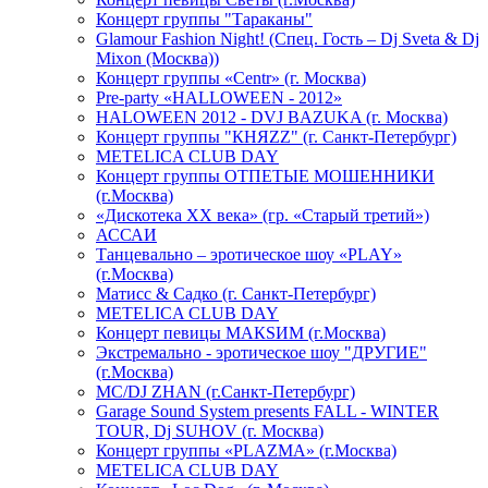
Концерт группы "Тараканы"
Glamour Fashion Night! (Спец. Гость – Dj Sveta & Dj
Mixon (Москва))
Концерт группы «Centr» (г. Москва)
Pre-party «HALLOWEEN - 2012»
HALOWEEN 2012 - DVJ BAZUKA (г. Москва)
Концерт группы "КНЯZZ" (г. Санкт-Петербург)
METELICA CLUB DAY
Концерт группы ОТПЕТЫЕ МОШЕННИКИ
(г.Москва)
«Дискотека ХХ века» (гр. «Старый третий»)
АССАИ
Танцевально – эротическое шоу «PLAY»
(г.Москва)
Матисс & Садко (г. Санкт-Петербург)
METELICA CLUB DAY
Концерт певицы МАКSИМ (г.Москва)
Экстремально - эротическое шоу "ДРУГИЕ"
(г.Москва)
МС/DJ ZHAN (г.Санкт-Петербург)
Garage Sound System presents FALL - WINTER
TOUR, Dj SUHOV (г. Москва)
Концерт группы «PLAZMA» (г.Москва)
METELICA CLUB DAY