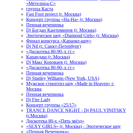
«Метелица-С»
группа Каста
Fast Foot project (г. Москва)
Концерт группы «На-На» (г. Москва)
Пенная вечеринка
Dj Богдан Кантимиров (г. Москва)
Эротическое шоу «Diamond Girls» (г. Москва)
Финал конкурса «Караоке-шоу»
Dj Nil (г. Санкт-Петербург)
«Дискотека 80-90–х гг.»
Карандаш (г. Москва)
Dj Макс Короваев (г. Москва)
«Дискотека 80-90–х гг.»
Пенная вечеринка
Dj Stanley Williams (New York, USA)
Мужское стриптиз шоу «Made in Heaven» г.
Москва
Пенная вечеринка
Dj Fire Lady
Концерт группы «25/17»
TRANCE DANCE NIGHT - Dj PAUL VINITSKY
(г.Москва)
Дискотека 80-х «Пять звёзд»
«SEXY GIRLS» (г. Москва) - Эротическое шоу
«Пенная Вечеринка»