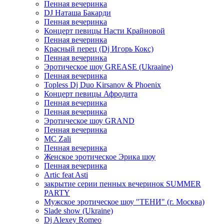
Пенная вечеринка
DJ Наташа Бакарди
Пенная вечеринка
Концерт певицы Насти Крайновой
Пенная вечеринка
Красный перец (Dj Игорь Кокс)
Пенная вечеринка
Эротическое шоу GREASE (Ukraaine)
Пенная вечеринка
Topless Dj Duo Kirsanov & Phoenix
Концерт певицы Афродита
Пенная вечеринка
Пенная вечеринка
Эротическое шоу GRAND
Пенная вечеринка
MC Zali
Пенная вечеринка
Женское эротическое Эрика шоу
Пенная вечеринка
Artic feat Asti
закрытие серии пенных вечеринок SUMMER
PARTY
Мужское эротическое шоу "ТЕНИ" (г. Москва)
Slade show (Ukraine)
Dj Alexey Romeo