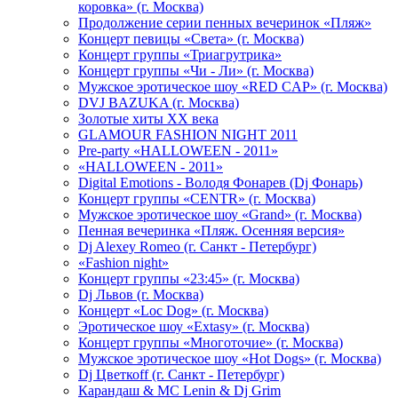
коровка» (г. Москва)
Продолжение серии пенных вечеринок «Пляж»
Концерт певицы «Света» (г. Москва)
Концерт группы «Триагрутрика»
Концерт группы «Чи - Ли» (г. Москва)
Мужское эротическое шоу «RED CAP» (г. Москва)
DVJ BAZUKA (г. Москва)
Золотые хиты XX века
GLAMOUR FASHION NIGHT 2011
Pre-party «HALLOWEEN - 2011»
«HALLOWEEN - 2011»
Digital Emotions - Володя Фонарев (Dj Фонарь)
Концерт группы «CENTR» (г. Москва)
Мужское эротическое шоу «Grand» (г. Москва)
Пенная вечеринка «Пляж. Осенняя версия»
Dj Alexey Romeo (г. Санкт - Петербург)
«Fashion night»
Концерт группы «23:45» (г. Москва)
Dj Львов (г. Москва)
Концерт «Loc Dog» (г. Москва)
Эротическое шоу «Extasy» (г. Москва)
Концерт группы «Многоточие» (г. Москва)
Мужское эротическое шоу «Hot Dogs» (г. Москва)
Dj Цветкоff (г. Санкт - Петербург)
Карандаш & МС Lenin & Dj Grim