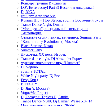
Концерт группы Инфинити
LOVEите весну! Part 3! Весенняя лихорадка!
Dj RIGA
концерт Artic feat Asti
Russian Hip – Hop Station, группа Восточный округ
Trance Dance Night, Omnia
"Молодежка", специальный гость группа
"Интонация"
Открытие серии пенных вечеринок Summer Party
"Конан и шоу Evolution" (г.Москва)
Black Star inc. Natan
Summer Party
Дискотека ХХ века. Игорек
Trance dance night. Dj Alexander Popov
мужское эротическое шоу "Hummer"
Dj Nejtrino
группа TOTAL
White Night party, Dj Feel
Егор Крид
BIFFGUYS
Dj Jim (г. Москва)
VogueMenProject
Dj Forsage и Topless Dj Aurika
Trance Dance Night, Dj Damian Wasse 5.07.14
Мужское эротическое шоу "Pride"