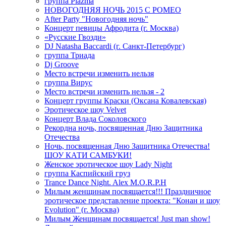
группа Plazma
НОВОГОДНЯЯ НОЧЬ 2015 C РОМЕО
After Party "Новогодняя ночь"
Концерт певицы Афродита (г. Москва)
«Русские Гвозди»
DJ Natasha Baccardi (г. Санкт-Петербург)
группа Триада
Dj Groove
Место встречи изменить нельзя
группа Вирус
Место встречи изменить нельзя - 2
Концерт группы Краски (Оксана Ковалевская)
Эротическое шоу Velvet
Концерт Влада Соколовского
Рекордна ночь, посвященная Дню Защитника
Отечества
Ночь, посвященная Дню Защитника Отечества!
ШОУ КАТИ САМБУКИ!
Женское эротическое шоу Lady Night
группа Каспийский груз
Trance Dance Night. Alex M.O.R.P.H
Милым женщинам посвящается!!! Праздничное
эротическое представление проекта: "Конан и шоу
Evolution" (г. Москва)
Милым Женщинам посвящается! Just man show!