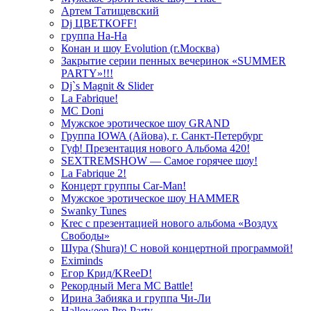
Артем Татищевский
Dj ЦВЕТКOFF!
группа На-На
Конан и шоу Evolution (г.Москва)
Закрытие серии пенных вечеринок «SUMMER
PARTY»!!!
Dj`s Magnit & Slider
La Fabrique!
MC Doni
Мужское эротическое шоу GRAND
Группа IOWA (Айова), г. Санкт-Петербург
Гуф! Презентация нового Альбома 420!
SEXTREMSHOW — Самое горячее шоу!
La Fabrique 2!
Концерт группы Car-Man!
Мужское эротическое шоу HAMMER
Swanky Tunes
Krec с презентацией нового альбома «Воздух
Свободы»
Шура (Shura)! С новой концертной программой!
Eximinds
Егор Крид/KReeD!
Рекордный Мега МС Battle!
Ирина Забияка и группа Чи-Ли
Halloween Pre-Party