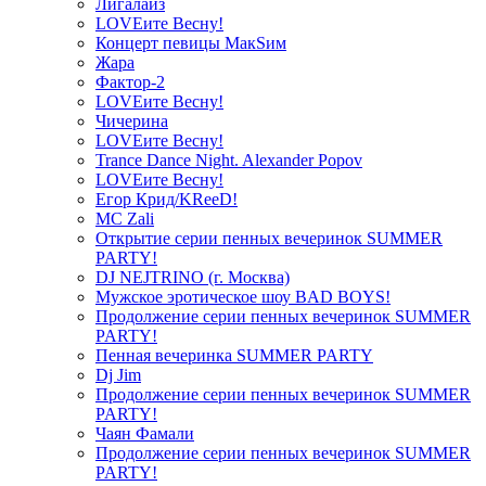
Лигалайз
LOVEите Весну!
Концерт певицы МакSим
Жара
Фактор-2
LOVEите Весну!
Чичерина
LOVEите Весну!
Trance Dance Night. Alexander Popov
LOVEите Весну!
Егор Крид/KReeD!
MC Zali
Открытие серии пенных вечеринок SUMMER
PARTY!
DJ NEJTRINO (г. Москва)
Мужское эротическое шоу BAD BOYS!
Продолжение серии пенных вечеринок SUMMER
PARTY!
Пенная вечеринка SUMMER PARTY
Dj Jim
Продолжение серии пенных вечеринок SUMMER
PARTY!
Чаян Фамали
Продолжение серии пенных вечеринок SUMMER
PARTY!