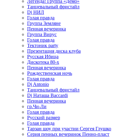
Легенда! Группа «Демо»
Танцевальный фристайл
Dj НИЛ
Голая правда
Группа Земляне
Пенная вечеринка
Группа Вирус
Голая правда
Тектоник party
Презентация диска клуба
Русская Ибица
Дискотека 80-х
Пенная вечеринка
Рождественская ночь
Голая правда
Dj Antonio
Танцевальный фристайл
Dj Наташа Baccardi
Пенная вечеринка
гр.Чи-Ли
Голая правда
Русский размер
Голая правда
Тарзан шоу при участии Сергея Глушко
Серия пенных вечеринок Пенно-пласт