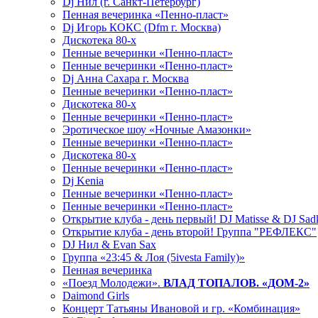
Dj Нил (г. Санкт-Петербург)
Пенная вечеринка «Пенно-пласт»
Dj Игорь КОКС (Dfm г. Москва)
Дискотека 80-х
Пенные вечеринки «Пенно-пласт»
Пенные вечеринки «Пенно-пласт»
Dj Анна Сахара г. Москва
Пенные вечеринки «Пенно-пласт»
Дискотека 80-х
Пенные вечеринки «Пенно-пласт»
Эротическое шоу «Ночные Амазонки»
Пенные вечеринки «Пенно-пласт»
Дискотека 80-х
Пенные вечеринки «Пенно-пласт»
Dj Kenia
Пенные вечеринки «Пенно-пласт»
Пенные вечеринки «Пенно-пласт»
Открытие клуба - день первый! DJ Matisse & DJ Sad
Открытие клуба - день второй! Группа "РЕФЛЕКС"
DJ Нил & Evan Sax
Группа «23:45 & Лоя (5ivesta Family)»
Пенная вечеринка
«Поезд Молодежи».
ВЛАД ТОПАЛОВ. «ДОМ-2»
Daimond Girls
Концерт Татьяны Ивановой и гр. «Комбинация»