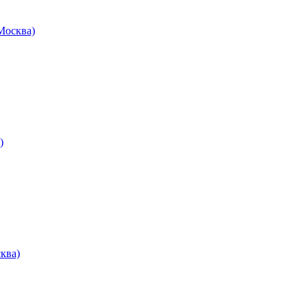
осква)
)
ква)