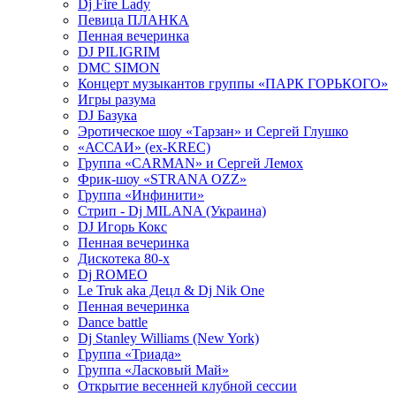
Dj Fire Lady
Певица ПЛАНКА
Пенная вечеринка
DJ PILIGRIM
DMC SIMON
Концерт музыкантов группы «ПАРК ГОРЬКОГО»
Игры разума
DJ Базука
Эротическое шоу «Тарзан» и Сергей Глушко
«АССАИ» (ex-KREC)
Группа «CARMAN» и Сергей Лемох
Фрик-шоу «STRANA OZZ»
Группа «Инфинити»
Стрип - Dj MILANA (Украина)
DJ Игорь Кокс
Пенная вечеринка
Дискотека 80-х
Dj ROMEO
Le Truk aka Децл & Dj Nik One
Пенная вечеринка
Dance battle
Dj Stanley Williams (New York)
Группа «Триада»
Группа «Ласковый Май»
Открытие весенней клубной сессии