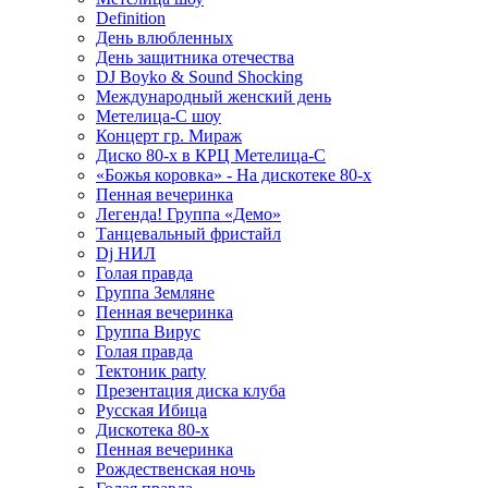
Definition
День влюбленных
День защитника отечества
DJ Boyko & Sound Shocking
Международный женский день
Метелица-С шоу
Концерт гр. Мираж
Диско 80-х в КРЦ Метелица-С
«Божья коровка» - На дискотеке 80-х
Пенная вечеринка
Легенда! Группа «Демо»
Танцевальный фристайл
Dj НИЛ
Голая правда
Группа Земляне
Пенная вечеринка
Группа Вирус
Голая правда
Тектоник party
Презентация диска клуба
Русская Ибица
Дискотека 80-х
Пенная вечеринка
Рождественская ночь