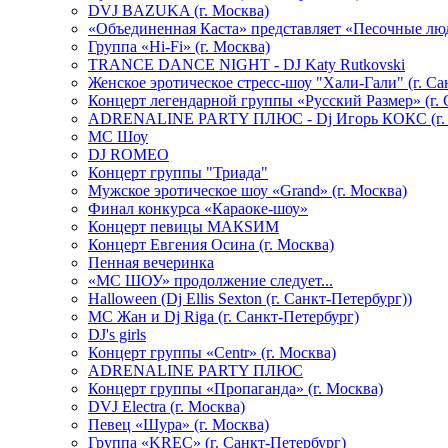
DVJ BAZUKA (г. Москва)
«Объединенная Каста» представляет «Песочные лю
Группа «Hi-Fi» (г. Москва)
TRANCE DANCE NIGHT - DJ Katy Rutkovski
Женское эротическое стресс-шоу "Хали-Гали" (г. Са
Концерт легендарной группы «Русский Размер» (г. 
ADRENALINE PARTY ПЛЮС - Dj Игорь КОКС (г. 
MC Шоу
DJ ROMEO
Концерт группы "Триада"
Мужское эротическое шоу «Grand» (г. Москва)
Финал конкурса «Караоке-шоу»
Концерт певицы МАКSИМ
Концерт Евгения Осина (г. Москва)
Пенная вечеринка
«МС ШОУ» продолжение следует...
Halloween (Dj Ellis Sexton (г. Санкт-Петербург))
МС Жан и Dj Riga (г. Санкт-Петербург)
DJ's girls
Концерт группы «Centr» (г. Москва)
ADRENALINE PARTY ПЛЮС
Концерт группы «Пропаганда» (г. Москва)
DVJ Electra (г. Москва)
Певец «Шура» (г. Москва)
Группа «KREC» (г. Санкт-Петербург)