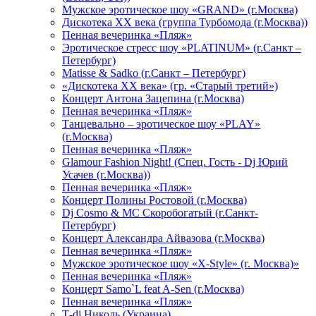
Мужское эротическое шоу «GRAND» (г.Москва)
Дискотека XX века (группа Турбомода (г.Москва))
Пенная вечеринка «Пляж»
Эротическое стресс шоу «PLATINUM» (г.Санкт –
Петербург)
Matisse & Sadko (г.Санкт – Петербург)
«Дискотека ХХ века» (гр. «Старый третий»)
Концерт Антона Зацепина (г.Москва)
Пенная вечеринка «Пляж»
Танцевально – эротическое шоу «PLAY»
(г.Москва)
Пенная вечеринка «Пляж»
Glamour Fashion Night! (Спец. Гость - Dj Юрий
Усачев (г.Москва))
Пенная вечеринка «Пляж»
Концерт Полины Ростовой (г.Москва)
Dj Cosmo & МС Скоробогатый (г.Санкт-
Петербург)
Концерт Александра Айвазова (г.Москва)
Пенная вечеринка «Пляж»
Мужское эротическое шоу «X-Style» (г. Москва)»
Пенная вечеринка «Пляж»
Концерт Samo`L feat A-Sen (г.Москва)
Пенная вечеринка «Пляж»
Т-dj Николь (Украина)