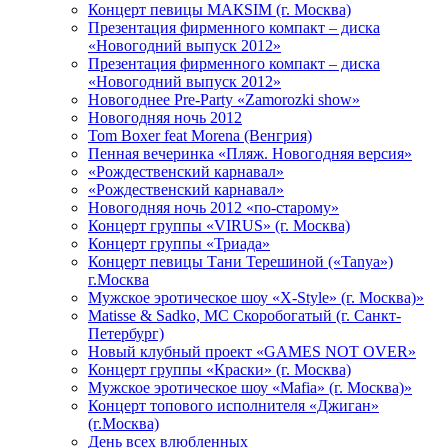
Концерт певицы МАКSIМ (г. Москва)
Презентация фирменного компакт – диска
«Новогодний выпуск 2012»
Презентация фирменного компакт – диска
«Новогодний выпуск 2012»
Новогоднее Pre-Party «Zamorozki show»
Новогодняя ночь 2012
Tom Boxer feat Morena (Венгрия)
Пенная вечеринка «Пляж. Новогодняя версия»
«Рождественский карнавал»
«Рождественский карнавал»
Новогодняя ночь 2012 «по-старому»
Концерт группы «VIRUS» (г. Москва)
Концерт группы «Триада»
Концерт певицы Тани Терешиной («Tanya»)
г.Москва
Мужское эротическое шоу «X-Style» (г. Москва)»
Matissе & Sadko, MC Скоробогатый (г. Санкт-
Петербург)
Новый клубный проект «GAMES NOT OVER»
Концерт группы «Краски» (г. Москва)
Мужское эротическое шоу «Mafia» (г. Москва)»
Концерт топового исполнителя «Джиган»
(г.Москва)
День всех влюбленных