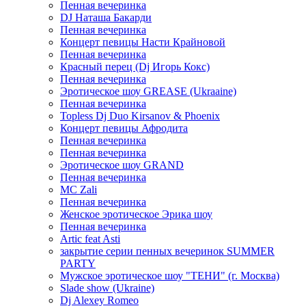
Пенная вечеринка
DJ Наташа Бакарди
Пенная вечеринка
Концерт певицы Насти Крайновой
Пенная вечеринка
Красный перец (Dj Игорь Кокс)
Пенная вечеринка
Эротическое шоу GREASE (Ukraaine)
Пенная вечеринка
Topless Dj Duo Kirsanov & Phoenix
Концерт певицы Афродита
Пенная вечеринка
Пенная вечеринка
Эротическое шоу GRAND
Пенная вечеринка
MC Zali
Пенная вечеринка
Женское эротическое Эрика шоу
Пенная вечеринка
Artic feat Asti
закрытие серии пенных вечеринок SUMMER
PARTY
Мужское эротическое шоу "ТЕНИ" (г. Москва)
Slade show (Ukraine)
Dj Alexey Romeo