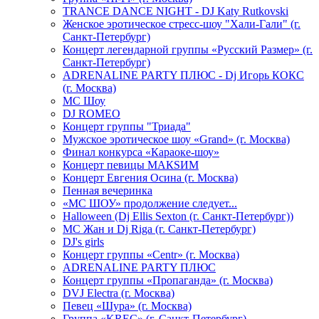
TRANCE DANCE NIGHT - DJ Katy Rutkovski
Женское эротическое стресс-шоу "Хали-Гали" (г.
Санкт-Петербург)
Концерт легендарной группы «Русский Размер» (г.
Санкт-Петербург)
ADRENALINE PARTY ПЛЮС - Dj Игорь КОКС
(г. Москва)
MC Шоу
DJ ROMEO
Концерт группы "Триада"
Мужское эротическое шоу «Grand» (г. Москва)
Финал конкурса «Караоке-шоу»
Концерт певицы МАКSИМ
Концерт Евгения Осина (г. Москва)
Пенная вечеринка
«МС ШОУ» продолжение следует...
Halloween (Dj Ellis Sexton (г. Санкт-Петербург))
МС Жан и Dj Riga (г. Санкт-Петербург)
DJ's girls
Концерт группы «Centr» (г. Москва)
ADRENALINE PARTY ПЛЮС
Концерт группы «Пропаганда» (г. Москва)
DVJ Electra (г. Москва)
Певец «Шура» (г. Москва)
Группа «KREC» (г. Санкт-Петербург)