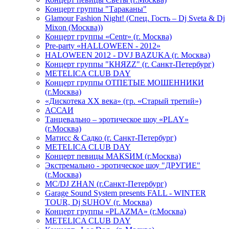
Концерт группы "Тараканы"
Glamour Fashion Night! (Спец. Гость – Dj Sveta & Dj
Mixon (Москва))
Концерт группы «Centr» (г. Москва)
Pre-party «HALLOWEEN - 2012»
HALOWEEN 2012 - DVJ BAZUKA (г. Москва)
Концерт группы "КНЯZZ" (г. Санкт-Петербург)
METELICA CLUB DAY
Концерт группы ОТПЕТЫЕ МОШЕННИКИ
(г.Москва)
«Дискотека ХХ века» (гр. «Старый третий»)
АССАИ
Танцевально – эротическое шоу «PLAY»
(г.Москва)
Матисс & Садко (г. Санкт-Петербург)
METELICA CLUB DAY
Концерт певицы МАКSИМ (г.Москва)
Экстремально - эротическое шоу "ДРУГИЕ"
(г.Москва)
МС/DJ ZHAN (г.Санкт-Петербург)
Garage Sound System presents FALL - WINTER
TOUR, Dj SUHOV (г. Москва)
Концерт группы «PLAZMA» (г.Москва)
METELICA CLUB DAY