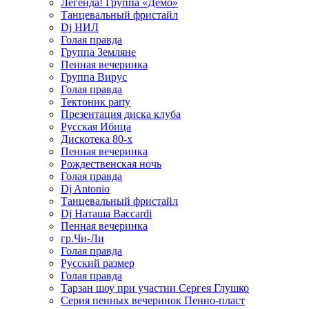
Легенда! Группа «Демо»
Танцевальный фристайл
Dj НИЛ
Голая правда
Группа Земляне
Пенная вечеринка
Группа Вирус
Голая правда
Тектоник party
Презентация диска клуба
Русская Ибица
Дискотека 80-х
Пенная вечеринка
Рождественская ночь
Голая правда
Dj Antonio
Танцевальный фристайл
Dj Наташа Baccardi
Пенная вечеринка
гр.Чи-Ли
Голая правда
Русский размер
Голая правда
Тарзан шоу при участии Сергея Глушко
Серия пенных вечеринок Пенно-пласт