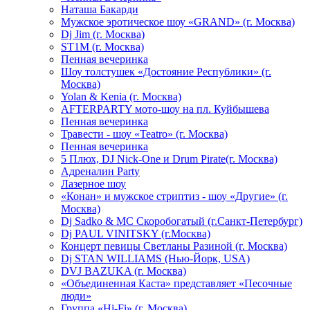
Hаташа Бакарди
Мужское эротическое шоу «GRAND» (г. Москва)
Dj Jim (г. Москва)
ST1M (г. Москва)
Пенная вечеринка
Шоу толстушек «Достояние Республики» (г.
Москва)
Yolan & Kenia (г. Москва)
AFTERPARTY мото-шоу на пл. Куйбышева
Пенная вечеринка
Травести - шоу «Teatro» (г. Москва)
Пенная вечеринка
5 Плюх, DJ Nick-One и Drum Pirate(г. Москва)
Адреналин Party
Лазерное шоу
«Конан» и мужское стриптиз - шоу «Другие» (г.
Москва)
Dj Sadko & МС Скоробогатый (г.Санкт-Петербург)
Dj PAUL VINITSKY (г.Москва)
Концерт певицы Светланы Разиной (г. Москва)
Dj STAN WILLIAMS (Нью-Йорк, USA)
DVJ BAZUKA (г. Москва)
«Объединенная Каста» представляет «Песочные
люди»
Группа «Hi-Fi» (г. Москва)