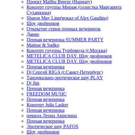
Проект Malibu Breeze (Hungary)
Концерт группы Мираж (солистка Маргарита
Суханкина)
Sharon May Linn(вокал of Alex Gaudino)
Шоу двойников
Открытие серии пенных вечеринок
Данко
Пенная вечеринка SUMMER PARTY
Matisse & Sadko
Концерт группы Турбомода (г.Москва)
METELICA CLUB DAY. Шоу двойников
METELICA CLUB DAY. Шоу двойников
Пенная вечеринка
Dj Сергей RIGA (г.Санкт-Петербург)
Танцевально-эротическое шоу PLAY
Dj Jim
Пенная вечеринка
FREEDOM MUSIC
Пенная вечеринка
Концерт Julia Lasker
Пенная вечеринка
певица Леона Аврелина
Пенная вечеринка
Эротическое шоу PAFOS
Шоу двойников