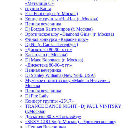
«Метелица-С»
группа Каста
Fast Foot project (г. Москва)
Концерт группы «На-На» (г. Москва)
Пенная вечеринка
Dj Богдан Кантимиров (г. Москва)
Эротическое шоу «Diamond Girls» (г. Москва)
Финал конкурса «Караоке-шоу»
Dj Nil (г. Санкт-Петербург)
«Дискотека 80-90–х гг.»
Карандаш (г. Москва)
Dj Макс Короваев (г. Москва)
«Дискотека 80-90–х гг.»
Пенная вечеринка
Dj Stanley Williams (New York, USA)
Мужское стриптиз шоу «Made in Heaven» г.
Москва
Пенная вечеринка
Dj Fire Lady
Концерт группы «25/17»
TRANCE DANCE NIGHT - Dj PAUL VINITSKY
(г.Москва)
Дискотека 80-х «Пять звёзд»
«SEXY GIRLS» (г. Москва) - Эротическое шоу
«Пенная Вечеринка»