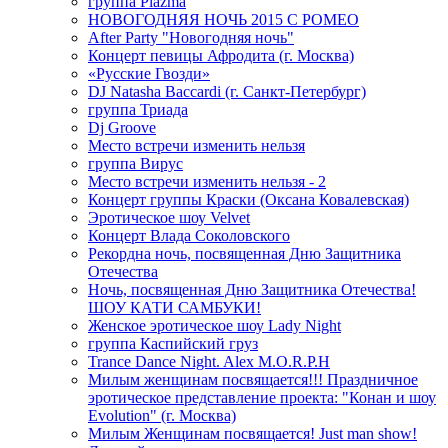
группа Plazma
НОВОГОДНЯЯ НОЧЬ 2015 C РОМЕО
After Party "Новогодняя ночь"
Концерт певицы Афродита (г. Москва)
«Русские Гвозди»
DJ Natasha Baccardi (г. Санкт-Петербург)
группа Триада
Dj Groove
Место встречи изменить нельзя
группа Вирус
Место встречи изменить нельзя - 2
Концерт группы Краски (Оксана Ковалевская)
Эротическое шоу Velvet
Концерт Влада Соколовского
Рекордна ночь, посвященная Дню Защитника
Отечества
Ночь, посвященная Дню Защитника Отечества!
ШОУ КАТИ САМБУКИ!
Женское эротическое шоу Lady Night
группа Каспийский груз
Trance Dance Night. Alex M.O.R.P.H
Милым женщинам посвящается!!! Праздничное
эротическое представление проекта: "Конан и шоу
Evolution" (г. Москва)
Милым Женщинам посвящается! Just man show!