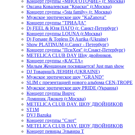
Концерт группы «МНОГОТОЧИЕ» (г. Москва)
Оксана Ковалевская "Краски" (г.Москва)
Концерт группы «5sta family» (г. Москва)
Мужское эротическое шоу "KaZanova"
Концерт группы "ТРИАДА"
Dj FEEL & Юля ПАГО (г. Санкт-Петербург)
Концерт группы LOUNA (г.Москва)
Dj Forsage & Topless Dj Aurika (Ukraine)
Show PLATINUM (г.Санкт - Петербург)
Концерт группы "ПсиХея" (г.Снакт-Петербург)
METELICA CLUB DAY Шоу двойников.
Концерт группы «КАСТА»
Милым Женщинам посвящается! Just man show
DJ ТоварищЪ ЛЕНИН (UKRAINE)
Мужское эротическое шоу "GRAND"
SLIM с презентацией нового альбома CEN-TROPE
Мужское эротическое шоу PRIDE (Украина)
Концерт группы Вирус
Доминик Джокер (г.Москва)
METELICA CLUB DAY. ШОУ ДВОЙНИКОВ
ST1M
DVJ Bazuka
Концерт группы "Слот"
METELICA CLUB DAY. ШОУ ДВОЙНИКОВ
Концерт певицы Эльвира Т