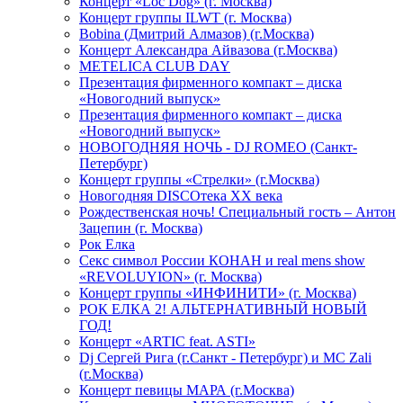
Концерт «Loc Dog» (г. Москва)
Концерт группы ILWT (г. Москва)
Bobina (Дмитрий Алмазов) (г.Москва)
Концерт Александра Айвазова (г.Москва)
METELICA CLUB DAY
Презентация фирменного компакт – диска
«Новогодний выпуск»
Презентация фирменного компакт – диска
«Новогодний выпуск»
НОВОГОДНЯЯ НОЧЬ - DJ ROMEO (Санкт-
Петербург)
Концерт группы «Стрелки» (г.Москва)
Новогодняя DISCOтека ХХ века
Рождественская ночь! Специальный гость – Антон
Зацепин (г. Москва)
Рок Елка
Секс символ России КОНАН и real mens show
«REVOLUYION» (г. Москва)
Концерт группы «ИНФИНИТИ» (г. Москва)
РОК ЕЛКА 2! АЛЬТЕРНАТИВНЫЙ НОВЫЙ
ГОД!
Концерт «ARTIC feat. ASTI»
Dj Сергей Рига (г.Санкт - Петербург) и MC Zali
(г.Москва)
Концерт певицы МАРА (г.Москва)