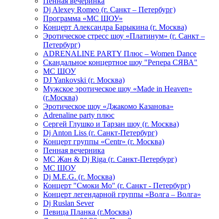
Пенная вечеринка
Dj Alexey Romeo (г. Санкт – Петербург)
Программа «МС ШОУ»
Концерт Александра Барыкина (г. Москва)
Эротическое стресс шоу «Платинум» (г. Санкт –
Петербург)
ADRENALINE PARTY Плюс – Women Dance
Скандальное концертное шоу "Репера СЯВА"
МС ШОУ
DJ Yankovski (г. Москва)
Мужское эротическое шоу «Made in Heaven»
(г.Москва)
Эротическое шоу «Джакомо Казанова»
Adrenaline party плюс
Сергей Глушко и Тарзан шоу (г. Москва)
Dj Anton Liss (г. Санкт-Петербург)
Концерт группы «Centr» (г. Москва)
Пенная вечерника
МС Жан & Dj Riga (г. Санкт-Петербург)
МС ШОУ
Dj M.E.G. (г. Москва)
Концерт "Смоки Мо" (г. Санкт - Петербург)
Концерт легендарной группы «Волга – Волга»
Dj Ruslan Sever
Певица Планка (г.Москва)