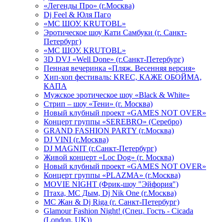
«Легенды Про» (г.Москва)
Dj Feel & Юля Паго
«МС ШОУ. KRUTOBL»
Эротическое шоу Кати Самбуки (г. Санкт-
Петербург)
«МС ШОУ. KRUTOBL»
3D DVJ «Well Done» (г.Санкт-Петербург)
Пенная вечеринка «Пляж. Весенняя версия»
Хип-хоп фестиваль: KREC, КАЖЕ ОБОЙМА,
КАПА
Мужское эротическое шоу «Black & White»
Стрип – шоу «Тени» (г. Москва)
Новый клубный проект «GAMES NOT OVER»
Концерт группы «SEREBRO» (Серебро)
GRAND FASHION PARTY (г.Москва)
DJ VINI (г.Москва)
DJ MAGNIT (г.Санкт-Петербург)
Живой концерт «Loc Dog» (г. Москва)
Новый клубный проект «GAMES NOT OVER»
Концерт группы «PLAZMA» (г.Москва)
MOVIE NIGHT (Фрик-шоу "Эйфория")
Птаха, МС Дым, Dj Nik One (г.Москва)
МС Жан & Dj Riga (г. Санкт-Петербург)
Glamour Fashion Night! (Спец. Гость - Cicada
(London, UK))