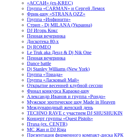
«АССАИ» (ex-KREC)
Группа «CARMAN» и Сергей Лемох
Фрик-шоу «STRANA OZZ»
Группа «Инфинити»
Стрип - Dj MILANA (Украина)
DJ Игорь Кокс
Пенная вечеринка
Дискотека 80-х
Dj ROMEO
Le Truk aka Децл & Dj Nik One
Пенная вечеринка
Dance battle
Dj Stanley Williams (New York)
Группа «Триада»
Группа «Ласковый Май»
Открытие весенней клубной сессии
Финал конкурса Караоке-шоу
Александр Иванов и группа «Рондо»
Мужское эротическое шоу Made in Heaven
Международный женский день
TECHNO RAVE с участием DJ SHUSHUKIN
Концерт группы «Quest Pistols»
Птаха (ex. CENTR)
МС Жан и DJ Riga
Презентация фирменного компакт-диска КРК