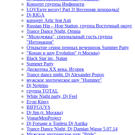
Концерт группы Инфинити
LOVEите весну! Part 3! Весенняя лихорадка!
Dj RIGA
концерт Artic feat Asti
Russian Hip – Hop Station, группа Восточный округ
Trance Dance Night, Omnia
"Молодежка", специальный гость группа
"Интонация"
Открытие серии пенных вечеринок Summer Party
"Конан и шоу Evolution" (г.Москва)
Black Star inc. Natan
Summer Party
Дискотека ХХ века. Игорек
Trance dance night. Dj Alexander Popov
мужское эротическое шоу "Hummer"
Dj Nejtrino
группа TOTAL
White Night party, Dj Feel
Егор Крид
BIFFGUYS
Dj Jim (г. Москва)
VogueMenProject
Dj Forsage и Topless Dj Aurika
Trance Dance Night, Dj Damian Wasse 5.07.14
Мужское эротическое шоу "Pride"