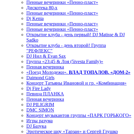
Пенные вечеринки «Пенно-пласт»
Дискотека 80-х
Пенные вечеринки «Пенно-пласт»
Dj Kenia
Пенные вечеринки «Пенно-пласт»
Пенные вечеринки «Пенно-пласт»
Открытие клуба - день первый! DJ Matisse & DJ
Sadko
Открытие клуба - день второй! Группа
"РЕФЛЕКС"
DJ Нил & Evan Sax
Группа «23:45 & Лоя (5ivesta Family)»
Пенная вечеринка
«Поезд Молодежи».
ВЛАД ТОПАЛОВ. «ДОМ-2»
Daimond Girls
Концерт Татьяны Ивановой и гр. «Комбинация»
Dj Fire Lady
Певица ПЛАНКА
Пенная вечеринка
DJ PILIGRIM
DMC SIMON
Концерт музыкантов группы «ПАРК ГОРЬКОГО»
Игры разума
DJ Базука
Эротическое шоу «Тарзан» и Сергей Глушко