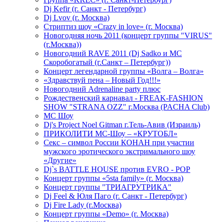
Dj Kefir (г. Санкт - Петербург)
Dj Lvov (г. Москва)
Стриптиз шоу «Crazy in love» (г. Москва)
Новогодняя ночь 2011 (концерт группы "VIRUS"
(г.Москва))
Новогодний RAVE 2011 (Dj Sadko и MC
Скоробогатый (г.Санкт – Петербург))
Концерт легендарной группы «Волга – Волга»
«Здравствуй пена – Новый Год!!!»
Новогодний Adrenaline party плюс
Рождественский карнавал - FREAK-FASHION
SHOW "STRANA OZZ" г.Москва (PACHA Club)
MC Шоу
Dj's Project Noel Gitman г.Тель-Авив (Израиль)
ПРИКОЛИТИ МС-Шоу – «КРУТОБЛ»
Секс – символ России КОНАН при участии
мужского эротического экстримального шоу
«Другие»
Dj`s BATTLE HOUSE против EVRO - POP
Концерт группы «5sta family» (г. Москва)
Концерт группы "ТРИАГРУТРИКА"
Dj Feel & Юля Паго (г. Санкт - Петербург)
Dj Fire Lady (г.Москва)
Концерт группы «Demo» (г. Москва)