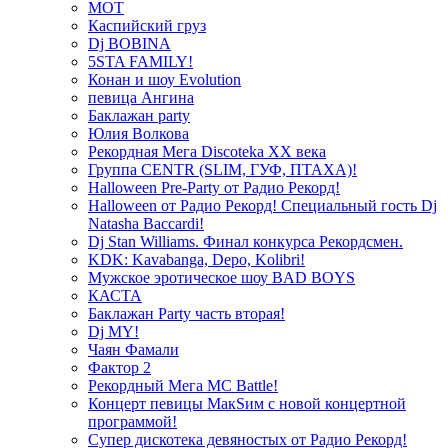
МОТ
Каспийский груз
Dj BOBINA
5STA FAMILY!
Конан и шоу Evolution
певица Ангина
Баклажан party
Юлия Волкова
Рекордная Мега Discoteka XX века
Группа CENTR (SLIM, ГУФ, ПТАХА)!
Halloween Pre-Party от Радио Рекорд!
Halloween от Радио Рекорд! Специальный гость Dj
Natasha Baccardi!
Dj Stan Williams. Финал конкурса Рекордсмен.
KDK: Kavabanga, Depo, Kolibri!
Мужское эротическое шоу BAD BOYS
КАСТА
Баклажан Party часть вторая!
Dj MY!
Чаян Фамали
Фактор 2
Рекордный Мега МС Battle!
Концерт певицы МакSим с новой концертной
программой!
Супер дискотека девяностых от Радио Рекорд!