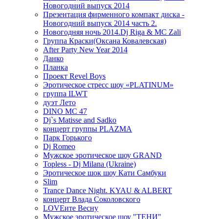
Новогодний выпуск 2014
Презентация фирменного компакт диска -
Новогодний выпуск 2014 часть 2.
Новогодняя ночь 2014.Dj Riga & MC Zali
Группа Краски(Оксана Ковалевская)
After Party New Year 2014
Данко
Планка
Проект Revel Boys
Эротическое стресс шоу «PLATINUM»
группа ILWT
дуэт Лето
DINO MC 47
Dj`s Matisse and Sadko
концерт группы PLAZMA
Парк Горького
Dj Romeo
Мужское эротическое шоу GRAND
Topless - Dj Milana (Ukraine)
Эротическое шок шоу Кати Самбуки
Slim
Trance Dance Night. KYAU & ALBERT
концерт Влада Соколовского
LOVEите Весну
Мужское эротическое шоу "ТЕНИ"