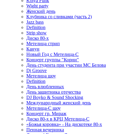
Kolya Funk
Wight party
Женский день
Клубника со сливками (часть 2)
Jazz bass
Definition
Strip show
Диско 80-х
Метелица стрип
Канун
Новый Год с Метелица-С
Концерт группы "Корни"
День студента при участии МС Белова
Dj Groove
Метелица шоу
Definition
День влюбленных
День защитника отечества
DJ Boyko & Sound Shocking
Международный женский день
Метелица-С шоу
Концерт гр. Мираж
Диско 80-х в КРЦ Метелица-С
«Божья коровка» - На дискотеке 80-х
Пенная вечеринка