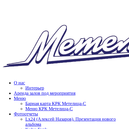
О нас
Интерьер
Аренда залов под мероприятия
Меню
Барная карта КРК Метелица-С
Меню КРК Метелица-С
Фотоотчеты
Lx24 (Алексей Назаров). Презентация нового
альбома