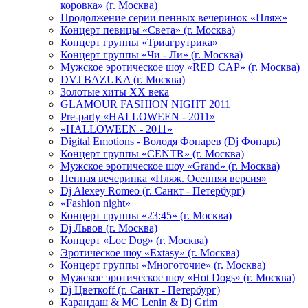
коровка» (г. Москва)
Продолжение серии пенных вечеринок «Пляж»
Концерт певицы «Света» (г. Москва)
Концерт группы «Триагрутрика»
Концерт группы «Чи - Ли» (г. Москва)
Мужское эротическое шоу «RED CAP» (г. Москва)
DVJ BAZUKA (г. Москва)
Золотые хиты XX века
GLAMOUR FASHION NIGHT 2011
Pre-party «HALLOWEEN - 2011»
«HALLOWEEN - 2011»
Digital Emotions - Володя Фонарев (Dj Фонарь)
Концерт группы «CENTR» (г. Москва)
Мужское эротическое шоу «Grand» (г. Москва)
Пенная вечеринка «Пляж. Осенняя версия»
Dj Alexey Romeo (г. Санкт - Петербург)
«Fashion night»
Концерт группы «23:45» (г. Москва)
Dj Львов (г. Москва)
Концерт «Loc Dog» (г. Москва)
Эротическое шоу «Extasy» (г. Москва)
Концерт группы «Многоточие» (г. Москва)
Мужское эротическое шоу «Hot Dogs» (г. Москва)
Dj Цветкоff (г. Санкт - Петербург)
Карандаш & МС Lenin & Dj Grim