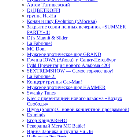
Артем Татищевский
Dj ЦВЕТКOFF!
группа На-На
Конан и шоу Evolution (г.Москва)
Закрытие серии пенных вечеринок «SUMMER
PARTY»!!!
Dj`s Magnit & Slider
La Fabrique!
MC Doni
Мужское эротическое шоу GRAND
Группа IOWA (Айова), г. Санкт-Петербург
Гуф! Презентация нового Альбома 420!
SEXTREMSHOW — Самое горячее шоу!
La Fabrique 2!
Концерт группы Car-Man!
Мужское эротическое шоу HAMMER
Swanky Tunes
Krec с презентацией нового альбома «Воздух
Свободы»
Шура (Shura)! С новой концертной программой!
Eximinds
Егор Крид/KReeD!
Рекордный Мега МС Battle!
Ирина Забияка и группа Чи-Ли
Halloween Pre-Party