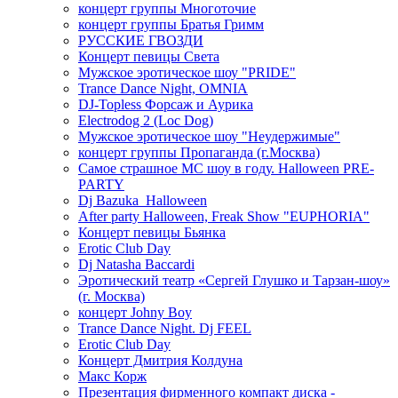
концерт группы Многоточие
концерт группы Братья Гримм
РУССКИЕ ГВОЗДИ
Концерт певицы Света
Мужское эротическое шоу "PRIDE"
Trance Dance Night, OMNIA
DJ-Topless Форсаж и Аурика
Electrodog 2 (Loc Dog)
Мужское эротическое шоу "Неудержимые"
концерт группы Пропаганда (г.Москва)
Самое страшное МС шоу в году. Halloween PRE-
PARTY
Dj Bazuka_Halloween
After party Halloween, Freak Show "EUPHORIA"
Концерт певицы Бьянка
Erotic Club Day
Dj Natasha Baccardi
Эротический театр «Сергей Глушко и Тарзан-шоу»
(г. Москва)
концерт Johny Boy
Trance Dance Night. Dj FEEL
Erotic Club Day
Концерт Дмитрия Колдуна
Макс Корж
Презентация фирменного компакт диска -