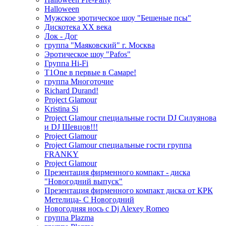
Halloween
Мужское эротическое шоу "Бешеные псы"
Дискотека ХХ века
Лок - Дог
группа "Маяковский" г. Москва
Эротическое шоу "Pafos"
Группа Hi-Fi
T1One в первые в Самаре!
группа Многоточие
Richard Durand!
Project Glamour
Kristina Si
Project Glamour специальные гости DJ Силуянова
и DJ Шевцов!!!
Project Glamour
Project Glamour специальные гости группа
FRANKY
Project Glamour
Презентация фирменного компакт - диска
"Новогодний выпуск"
Презентация фирменного компакт диска от КРК
Метелица- С Новогодний
Новогодняя нось с Dj Alexey Romeo
группа Plazma