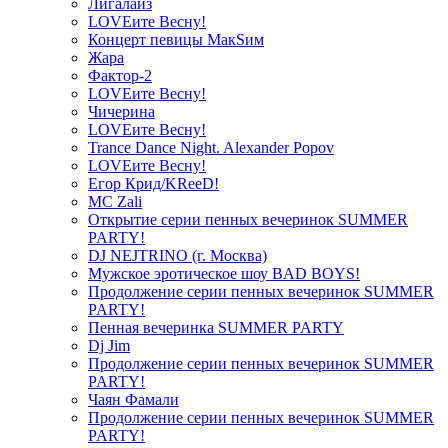
Лигалайз
LOVEите Весну!
Концерт певицы МакSим
Жара
Фактор-2
LOVEите Весну!
Чичерина
LOVEите Весну!
Trance Dance Night. Alexander Popov
LOVEите Весну!
Егор Крид/KReeD!
MC Zali
Открытие серии пенных вечеринок SUMMER
PARTY!
DJ NEJTRINO (г. Москва)
Мужское эротическое шоу BAD BOYS!
Продолжение серии пенных вечеринок SUMMER
PARTY!
Пенная вечеринка SUMMER PARTY
Dj Jim
Продолжение серии пенных вечеринок SUMMER
PARTY!
Чаян Фамали
Продолжение серии пенных вечеринок SUMMER
PARTY!