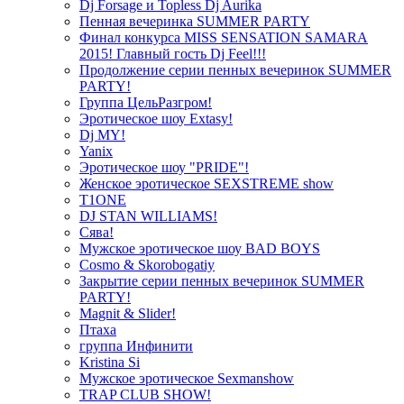
Dj Forsage и Topless Dj Aurika
Пенная вечеринка SUMMER PARTY
Финал конкурса MISS SENSATION SAMARA
2015! Главный гость Dj Feel!!!
Продолжение серии пенных вечеринок SUMMER
PARTY!
Группа ЦельРазгром!
Эротическое шоу Extasy!
Dj MY!
Yanix
Эротическое шоу "PRIDE"!
Женское эротическое SEXSTREME show
T1ONE
DJ STAN WILLIAMS!
Сява!
Мужское эротическое шоу BAD BOYS
Cosmo & Skorobogatiy
Закрытие серии пенных вечеринок SUMMER
PARTY!
Magnit & Slider!
Птаха
группа Инфинити
Kristina Si
Мужское эротическое Sexmanshow
TRAP CLUB SHOW!