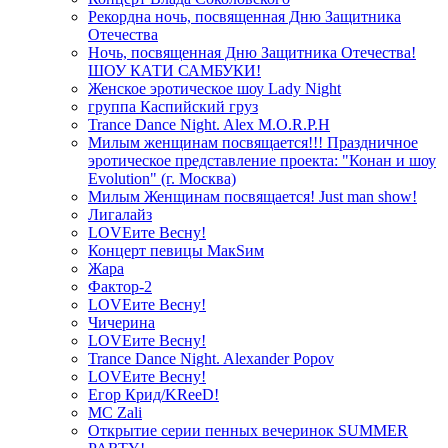
Рекордна ночь, посвященная Дню Защитника
Отечества
Ночь, посвященная Дню Защитника Отечества!
ШОУ КАТИ САМБУКИ!
Женское эротическое шоу Lady Night
группа Каспийский груз
Trance Dance Night. Alex M.O.R.P.H
Милым женщинам посвящается!!! Праздничное
эротическое представление проекта: "Конан и шоу
Evolution" (г. Москва)
Милым Женщинам посвящается! Just man show!
Лигалайз
LOVEите Весну!
Концерт певицы МакSим
Жара
Фактор-2
LOVEите Весну!
Чичерина
LOVEите Весну!
Trance Dance Night. Alexander Popov
LOVEите Весну!
Егор Крид/KReeD!
MC Zali
Открытие серии пенных вечеринок SUMMER