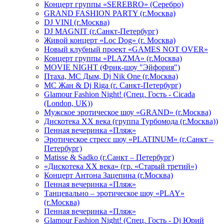
Концерт группы «SEREBRO» (Серебро)
GRAND FASHION PARTY (г.Москва)
DJ VINI (г.Москва)
DJ MAGNIT (г.Санкт-Петербург)
Живой концерт «Loc Dog» (г. Москва)
Новый клубный проект «GAMES NOT OVER»
Концерт группы «PLAZMA» (г.Москва)
MOVIE NIGHT (Фрик-шоу "Эйфория")
Птаха, МС Дым, Dj Nik One (г.Москва)
МС Жан & Dj Riga (г. Санкт-Петербург)
Glamour Fashion Night! (Спец. Гость - Cicada
(London, UK))
Мужское эротическое шоу «GRAND» (г.Москва)
Дискотека XX века (группа Турбомода (г.Москва))
Пенная вечеринка «Пляж»
Эротическое стресс шоу «PLATINUM» (г.Санкт –
Петербург)
Matisse & Sadko (г.Санкт – Петербург)
«Дискотека ХХ века» (гр. «Старый третий»)
Концерт Антона Зацепина (г.Москва)
Пенная вечеринка «Пляж»
Танцевально – эротическое шоу «PLAY»
(г.Москва)
Пенная вечеринка «Пляж»
Glamour Fashion Night! (Спец. Гость - Dj Юрий