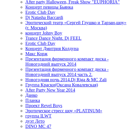
After party Halloween, Freak Show "EUPHORIA"
Концерт певицы Бьянка
Erotic Club Day
Dj Natasha Baccardi
Эротический театр «Сергей Глушко и Тарзан-шоу»
(г. Москва)
концерт Johny Boy
Trance Dance Night. Dj FEEL
Erotic Club Day
Концерт Дмитрия Колдуна
Макс Корж
Презентация фирменного компакт диска -
Новогодний выпуск 2014
Презентация фирменного компакт диска -
Новогодний выпуск 2014 часть 2.
Новогодняя ночь 2014.Dj Riga & MC Zali
Группа Краски(Оксана Ковалевская)
After Party New Year 2014
Данко
Планка
Проект Revel Boys
Эротическое стресс шоу «PLATINUM»
группа ILWT
дуэт Лето
DINO MC 47