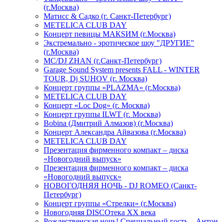
(г.Москва)
Матисс & Садко (г. Санкт-Петербург)
METELICA CLUB DAY
Концерт певицы МАКSИМ (г.Москва)
Экстремально - эротическое шоу "ДРУГИЕ"
(г.Москва)
МС/DJ ZHAN (г.Санкт-Петербург)
Garage Sound System presents FALL - WINTER
TOUR, Dj SUHOV (г. Москва)
Концерт группы «PLAZMA» (г.Москва)
METELICA CLUB DAY
Концерт «Loc Dog» (г. Москва)
Концерт группы ILWT (г. Москва)
Bobina (Дмитрий Алмазов) (г.Москва)
Концерт Александра Айвазова (г.Москва)
METELICA CLUB DAY
Презентация фирменного компакт – диска
«Новогодний выпуск»
Презентация фирменного компакт – диска
«Новогодний выпуск»
НОВОГОДНЯЯ НОЧЬ - DJ ROMEO (Санкт-
Петербург)
Концерт группы «Стрелки» (г.Москва)
Новогодняя DISCOтека ХХ века
Рождественская ночь! Специальный гость – Антон