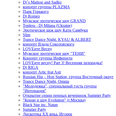
Dj`s Matisse and Sadko
концерт группы PLAZMA
Парк Горького
Dj Romeo
Мужское эротическое шоу GRAND
Topless - Dj Milana (Ukraine)
Эротическое шок шоу Кати Самбуки
Slim
Trance Dance Night. KYAU & ALBERT
концерт Влада Соколовского
LOVEите Весну
Мужское эротическое шоу "ТЕНИ"
Концерт группы Инфинити
LOVEите весну! Part 3! Весенняя лихорадка!
Dj RIGA
концерт Artic feat Asti
Russian Hip – Hop Station, группа Восточный округ
Trance Dance Night, Omnia
"Молодежка", специальный гость группа
"Интонация"
Открытие серии пенных вечеринок Summer Party
"Конан и шоу Evolution" (г.Москва)
Black Star inc. Natan
Summer Party
Дискотека ХХ века. Игорек