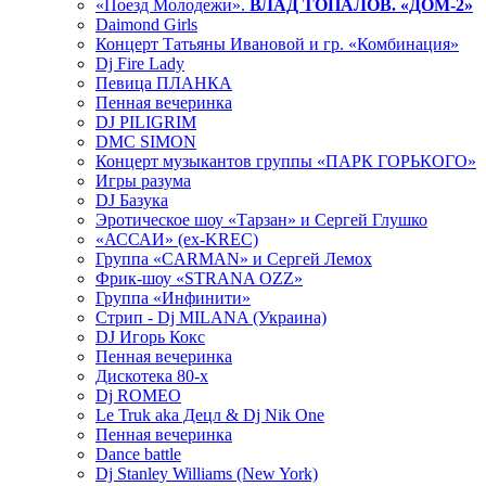
«Поезд Молодежи».
ВЛАД ТОПАЛОВ. «ДОМ-2»
Daimond Girls
Концерт Татьяны Ивановой и гр. «Комбинация»
Dj Fire Lady
Певица ПЛАНКА
Пенная вечеринка
DJ PILIGRIM
DMC SIMON
Концерт музыкантов группы «ПАРК ГОРЬКОГО»
Игры разума
DJ Базука
Эротическое шоу «Тарзан» и Сергей Глушко
«АССАИ» (ex-KREC)
Группа «CARMAN» и Сергей Лемох
Фрик-шоу «STRANA OZZ»
Группа «Инфинити»
Стрип - Dj MILANA (Украина)
DJ Игорь Кокс
Пенная вечеринка
Дискотека 80-х
Dj ROMEO
Le Truk aka Децл & Dj Nik One
Пенная вечеринка
Dance battle
Dj Stanley Williams (New York)