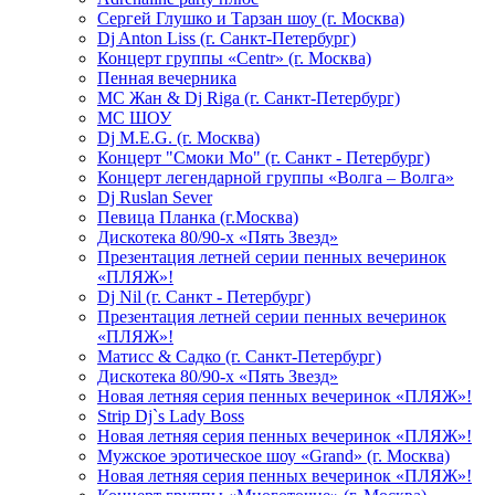
Сергей Глушко и Тарзан шоу (г. Москва)
Dj Anton Liss (г. Санкт-Петербург)
Концерт группы «Centr» (г. Москва)
Пенная вечерника
МС Жан & Dj Riga (г. Санкт-Петербург)
МС ШОУ
Dj M.E.G. (г. Москва)
Концерт "Смоки Мо" (г. Санкт - Петербург)
Концерт легендарной группы «Волга – Волга»
Dj Ruslan Sever
Певица Планка (г.Москва)
Дискотека 80/90-х «Пять Звезд»
Презентация летней серии пенных вечеринок
«ПЛЯЖ»!
Dj Nil (г. Санкт - Петербург)
Презентация летней серии пенных вечеринок
«ПЛЯЖ»!
Матисс & Садко (г. Санкт-Петербург)
Дискотека 80/90-х «Пять Звезд»
Новая летняя серия пенных вечеринок «ПЛЯЖ»!
Strip Dj`s Lady Boss
Новая летняя серия пенных вечеринок «ПЛЯЖ»!
Мужское эротическое шоу «Grand» (г. Москва)
Новая летняя серия пенных вечеринок «ПЛЯЖ»!