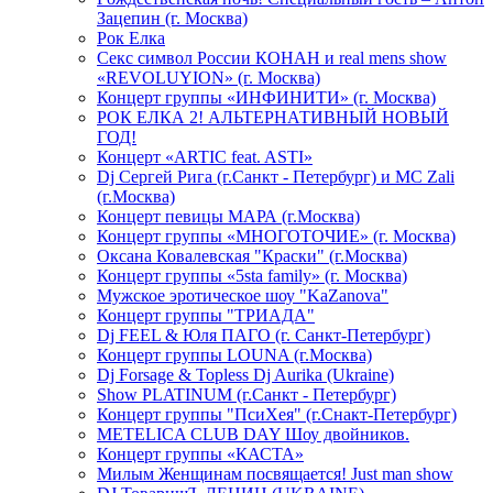
Зацепин (г. Москва)
Рок Елка
Секс символ России КОНАН и real mens show
«REVOLUYION» (г. Москва)
Концерт группы «ИНФИНИТИ» (г. Москва)
РОК ЕЛКА 2! АЛЬТЕРНАТИВНЫЙ НОВЫЙ
ГОД!
Концерт «ARTIC feat. ASTI»
Dj Сергей Рига (г.Санкт - Петербург) и MC Zali
(г.Москва)
Концерт певицы МАРА (г.Москва)
Концерт группы «МНОГОТОЧИЕ» (г. Москва)
Оксана Ковалевская "Краски" (г.Москва)
Концерт группы «5sta family» (г. Москва)
Мужское эротическое шоу "KaZanova"
Концерт группы "ТРИАДА"
Dj FEEL & Юля ПАГО (г. Санкт-Петербург)
Концерт группы LOUNA (г.Москва)
Dj Forsage & Topless Dj Aurika (Ukraine)
Show PLATINUM (г.Санкт - Петербург)
Концерт группы "ПсиХея" (г.Снакт-Петербург)
METELICA CLUB DAY Шоу двойников.
Концерт группы «КАСТА»
Милым Женщинам посвящается! Just man show