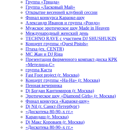
Группа «Триада»
Группа «Ласковый Май»
Открытие весенней клубной сессии
Финал конкурса Караоке-шоу
Александр Иванов и группа «Рондо»
Мужское эротическое шоу Made in Heaven
Международный женский день
TECHNO RAVE с участием DJ SHUSHUKIN
Концерт группы «Quest Pistols»
Птаха (ex. CENTR)
МС Жан и DJ Riga
Презентация фирменного компакт-диска КРК
«Метелица-С»
группа Каста
Fast Foot project (г. Москва)
Концерт группы «На-На» (г. Москва)
Пенная вечеринка
Dj Богдан Кантимиров (г. Москва)
Эротическое шоу «Diamond Girls» (г. Москва)
Финал конкурса «Караоке-шоу»
Dj Nil (г. Санкт-Петербург)
«Дискотека 80-90–х гг.»
Карандаш (г. Москва)
Dj Макс Короваев (г. Москва)
«Дискотека 80-90–х гг.»