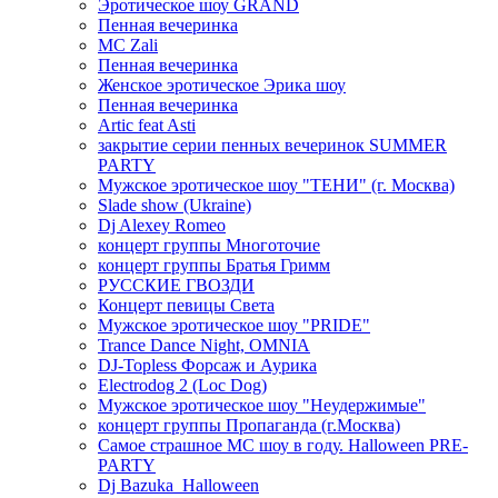
Эротическое шоу GRAND
Пенная вечеринка
MC Zali
Пенная вечеринка
Женское эротическое Эрика шоу
Пенная вечеринка
Artic feat Asti
закрытие серии пенных вечеринок SUMMER
PARTY
Мужское эротическое шоу "ТЕНИ" (г. Москва)
Slade show (Ukraine)
Dj Alexey Romeo
концерт группы Многоточие
концерт группы Братья Гримм
РУССКИЕ ГВОЗДИ
Концерт певицы Света
Мужское эротическое шоу "PRIDE"
Trance Dance Night, OMNIA
DJ-Topless Форсаж и Аурика
Electrodog 2 (Loc Dog)
Мужское эротическое шоу "Неудержимые"
концерт группы Пропаганда (г.Москва)
Самое страшное МС шоу в году. Halloween PRE-
PARTY
Dj Bazuka_Halloween