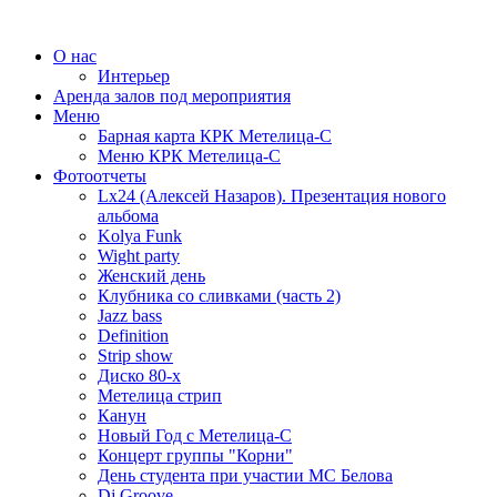
О нас
Интерьер
Аренда залов под мероприятия
Меню
Барная карта КРК Метелица-С
Меню КРК Метелица-С
Фотоотчеты
Lx24 (Алексей Назаров). Презентация нового
альбома
Kolya Funk
Wight party
Женский день
Клубника со сливками (часть 2)
Jazz bass
Definition
Strip show
Диско 80-х
Метелица стрип
Канун
Новый Год с Метелица-С
Концерт группы "Корни"
День студента при участии МС Белова
Dj Groove