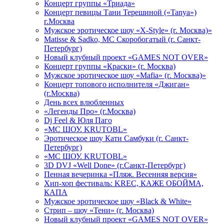
Концерт группы «Триада»
Концерт певицы Тани Терешиной («Tanya»)
г.Москва
Мужское эротическое шоу «X-Style» (г. Москва)»
Matissе & Sadko, MC Скоробогатый (г. Санкт-
Петербург)
Новый клубный проект «GAMES NOT OVER»
Концерт группы «Краски» (г. Москва)
Мужское эротическое шоу «Mafia» (г. Москва)»
Концерт топового исполнителя «Джиган»
(г.Москва)
День всех влюбленных
«Легенды Про» (г.Москва)
Dj Feel & Юля Паго
«МС ШОУ. KRUTOBL»
Эротическое шоу Кати Самбуки (г. Санкт-
Петербург)
«МС ШОУ. KRUTOBL»
3D DVJ «Well Done» (г.Санкт-Петербург)
Пенная вечеринка «Пляж. Весенняя версия»
Хип-хоп фестиваль: KREC, КАЖЕ ОБОЙМА,
КАПА
Мужское эротическое шоу «Black & White»
Стрип – шоу «Тени» (г. Москва)
Новый клубный проект «GAMES NOT OVER»