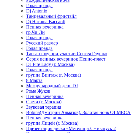
Рождественская ночь
Голая правда
Dj Antonio
Танцевальный фристайл
Dj Наташа Baccardi
Пенная вечеринка
гр.Чи-Ли
Голая правда
Русский размер
Голая правда
Тарзан шоу при участии Сергея Глушко
Серия пенных вечеринок Пенно-пласт
DJ Fire Lady (г. Москва)
Голая правда
группа Винтаж (г. Москва)
8 Марта
Международный день DJ
Рома Жуков
Пенная вечеринка
Света (г. Москва)
Звуковая терапия
Bobina(Дмитрий Алмазов). Золотая ночь OLMECA
Пенная вечеринка
группа Лицей (г. Москва)
Презентация диска «Метелица-С» выпуск 2