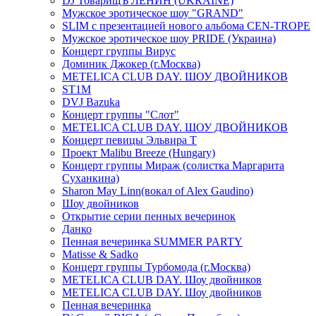
DJ ТоварищЪ ЛЕНИН (UKRAINE)
Мужское эротическое шоу "GRAND"
SLIM с презентацией нового альбома CEN-TROPE
Мужское эротическое шоу PRIDE (Украина)
Концерт группы Вирус
Доминик Джокер (г.Москва)
METELICA CLUB DAY. ШОУ ДВОЙНИКОВ
ST1M
DVJ Bazuka
Концерт группы "Слот"
METELICA CLUB DAY. ШОУ ДВОЙНИКОВ
Концерт певицы Эльвира Т
Проект Malibu Breeze (Hungary)
Концерт группы Мираж (солистка Маргарита
Суханкина)
Sharon May Linn(вокал of Alex Gaudino)
Шоу двойников
Открытие серии пенных вечеринок
Данко
Пенная вечеринка SUMMER PARTY
Matisse & Sadko
Концерт группы Турбомода (г.Москва)
METELICA CLUB DAY. Шоу двойников
METELICA CLUB DAY. Шоу двойников
Пенная вечеринка