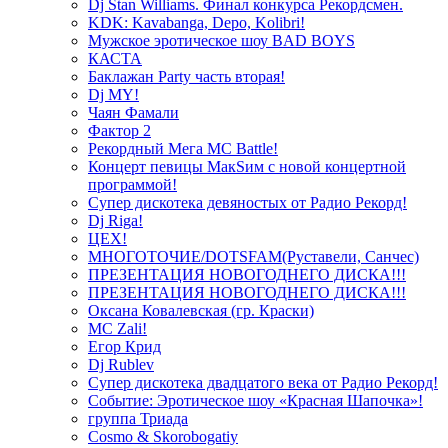
Dj Stan Williams. Финал конкурса Рекордсмен.
KDK: Kavabanga, Depo, Kolibri!
Мужское эротическое шоу BAD BOYS
КАСТА
Баклажан Party часть вторая!
Dj MY!
Чаян Фамали
Фактор 2
Рекордный Мега МС Battle!
Концерт певицы МакSим с новой концертной
программой!
Супер дискотека девяностых от Радио Рекорд!
Dj Riga!
ЦЕХ!
МНОГОТОЧИЕ/DOTSFAM(Руставели, Санчес)
ПРЕЗЕНТАЦИЯ НОВОГОДНЕГО ДИСКА!!!
ПРЕЗЕНТАЦИЯ НОВОГОДНЕГО ДИСКА!!!
Оксана Ковалевская (гр. Краски)
MC Zali!
Егор Крид
Dj Rublev
Супер дискотека двадцатого века от Радио Рекорд!
Событие: Эротическое шоу «Красная Шапочка»!
группа Триада
Cosmo & Skorobogatiy