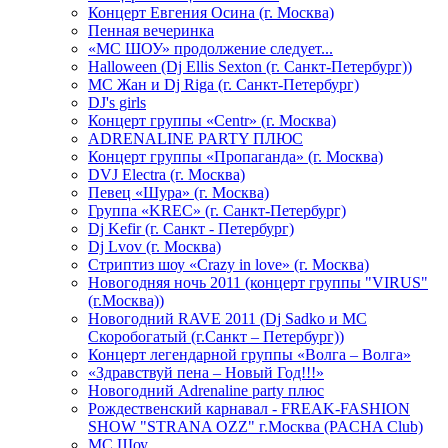
Концерт Евгения Осина (г. Москва)
Пенная вечеринка
«МС ШОУ» продолжение следует...
Halloween (Dj Ellis Sexton (г. Санкт-Петербург))
МС Жан и Dj Riga (г. Санкт-Петербург)
DJ's girls
Концерт группы «Centr» (г. Москва)
ADRENALINE PARTY ПЛЮС
Концерт группы «Пропаганда» (г. Москва)
DVJ Electra (г. Москва)
Певец «Шура» (г. Москва)
Группа «KREC» (г. Санкт-Петербург)
Dj Kefir (г. Санкт - Петербург)
Dj Lvov (г. Москва)
Стриптиз шоу «Crazy in love» (г. Москва)
Новогодняя ночь 2011 (концерт группы "VIRUS"
(г.Москва))
Новогодний RAVE 2011 (Dj Sadko и MC
Скоробогатый (г.Санкт – Петербург))
Концерт легендарной группы «Волга – Волга»
«Здравствуй пена – Новый Год!!!»
Новогодний Adrenaline party плюс
Рождественский карнавал - FREAK-FASHION
SHOW "STRANA OZZ" г.Москва (PACHA Club)
MC Шоу