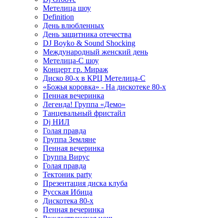
Метелица шоу
Definition
День влюбленных
День защитника отечества
DJ Boyko & Sound Shocking
Международный женский день
Метелица-С шоу
Концерт гр. Мираж
Диско 80-х в КРЦ Метелица-С
«Божья коровка» - На дискотеке 80-х
Пенная вечеринка
Легенда! Группа «Демо»
Танцевальный фристайл
Dj НИЛ
Голая правда
Группа Земляне
Пенная вечеринка
Группа Вирус
Голая правда
Тектоник party
Презентация диска клуба
Русская Ибица
Дискотека 80-х
Пенная вечеринка