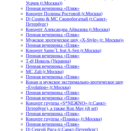
Усачев (г.Москва))
Пенная вечеринка «Пляж»
Концерт Полины Ростовой (г.Москва)
Dj Cosmo & МС Скоробогатый (г.Санкт-
Петербург)
Концерт Александра Айвазова (г.Москва)
Пенная вечеринка «Пляж»
Мужское эротическое шоу «X-Style» (г. Москва)»
Пенная вечеринка «Пляж»
Концерт Samo`L feat A-Sen (г.Москва)
Пенная вечеринка «Пляж»
Т-dj Николь (Украина)
Пенная вечеринка «Пляж»
МС Zali (г.Москва)
Пенная вечеринка «Пляж»
Конан и мужское экстремально-эротическое шоу
«Evolution» (г.Москва)
Пенная вечеринка «Пляж»
Пенная вечеринка «Пляж»
Концерт группы «S*NEЖNO» (г.Санкт-
Петербург), а также Ron May (dj set)
Пенная вечеринка «Пляж»
Концерт группы «Планка» (г.Москва)
Пенная вечеринка «Пляж»
Dj Сергей Рига (г.Санкт-Петербург)