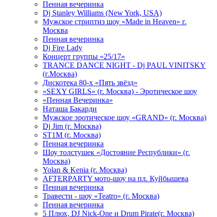
Пенная вечеринка
Dj Stanley Williams (New York, USA)
Мужское стриптиз шоу «Made in Heaven» г.
Москва
Пенная вечеринка
Dj Fire Lady
Концерт группы «25/17»
TRANCE DANCE NIGHT - Dj PAUL VINITSKY
(г.Москва)
Дискотека 80-х «Пять звёзд»
«SEXY GIRLS» (г. Москва) - Эротическое шоу
«Пенная Вечеринка»
Hаташа Бакарди
Мужское эротическое шоу «GRAND» (г. Москва)
Dj Jim (г. Москва)
ST1M (г. Москва)
Пенная вечеринка
Шоу толстушек «Достояние Республики» (г.
Москва)
Yolan & Kenia (г. Москва)
AFTERPARTY мото-шоу на пл. Куйбышева
Пенная вечеринка
Травести - шоу «Teatro» (г. Москва)
Пенная вечеринка
5 Плюх, DJ Nick-One и Drum Pirate(г. Москва)