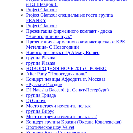
и DJ Шевцов!!!
Project Glamour
Project Glamour специальные гости группа
FRANKY
Project Glamour
Презентация фирменного компакт - диска
"Новогодний выпуск"
Презентация фирменного компакт диска от КРК
Метелица- С Новогодний
Новогодняя нось с Dj Alexey Romeo
группа Plazma
группа Plazma
НОВОГОДНЯЯ НОЧЬ 2015 C РОМЕО
After Party "Новогодняя ночь"
Концерт певицы Афродита (г. Москва)
«Русские Гвозди»
DJ Natasha Baccardi (г. Санкт-Петербург)
группа Триада
Dj Groove
Место встречи изменить нельзя
группа Вирус
Место встречи изменить нельзя - 2
Концерт группы Краски (Оксана Ковалевская)
Эротическое шоу Velvet
Концерт Влада Соколовского