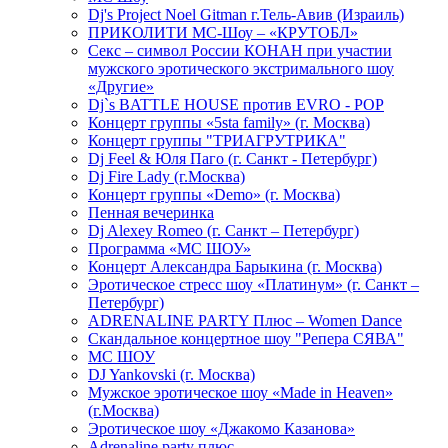
Dj's Project Noel Gitman г.Тель-Авив (Израиль)
ПРИКОЛИТИ МС-Шоу – «КРУТОБЛ»
Секс – символ России КОНАН при участии
мужского эротического экстримального шоу
«Другие»
Dj`s BATTLE HOUSE против EVRO - POP
Концерт группы «5sta family» (г. Москва)
Концерт группы "ТРИАГРУТРИКА"
Dj Feel & Юля Паго (г. Санкт - Петербург)
Dj Fire Lady (г.Москва)
Концерт группы «Demo» (г. Москва)
Пенная вечеринка
Dj Alexey Romeo (г. Санкт – Петербург)
Программа «МС ШОУ»
Концерт Александра Барыкина (г. Москва)
Эротическое стресс шоу «Платинум» (г. Санкт –
Петербург)
ADRENALINE PARTY Плюс – Women Dance
Скандальное концертное шоу "Репера СЯВА"
МС ШОУ
DJ Yankovski (г. Москва)
Мужское эротическое шоу «Made in Heaven»
(г.Москва)
Эротическое шоу «Джакомо Казанова»
Adrenaline party плюс