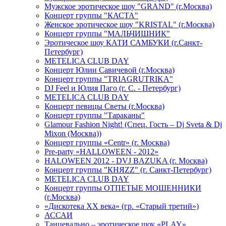
Мужское эротическое шоу "GRAND" (г.Москва)
Концерт группы "КАСТА"
Женское эротическое шоу "KRISTAL" (г.Москва)
Концерт группы "МАЛЬЧИШНИК"
Эротическое шоу КАТИ САМБУКИ (г.Санкт-
Петербург)
METELICA CLUB DAY
Концерт Юлии Савичевой (г.Москва)
Концерт группы "TRIAGRUTRIKA"
DJ Feel и Юлия Паго (г. С. - Петербург)
METELICA CLUB DAY
Концерт певицы Светы (г.Москва)
Концерт группы "Тараканы"
Glamour Fashion Night! (Спец. Гость – Dj Sveta & Dj
Mixon (Москва))
Концерт группы «Centr» (г. Москва)
Pre-party «HALLOWEEN - 2012»
HALOWEEN 2012 - DVJ BAZUKA (г. Москва)
Концерт группы "КНЯZZ" (г. Санкт-Петербург)
METELICA CLUB DAY
Концерт группы ОТПЕТЫЕ МОШЕННИКИ
(г.Москва)
«Дискотека ХХ века» (гр. «Старый третий»)
АССАИ
Танцевально – эротическое шоу «PLAY»