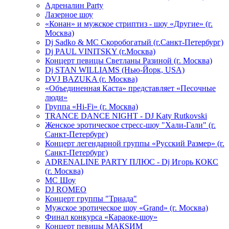
Адреналин Party
Лазерное шоу
«Конан» и мужское стриптиз - шоу «Другие» (г.
Москва)
Dj Sadko & МС Скоробогатый (г.Санкт-Петербург)
Dj PAUL VINITSKY (г.Москва)
Концерт певицы Светланы Разиной (г. Москва)
Dj STAN WILLIAMS (Нью-Йорк, USA)
DVJ BAZUKA (г. Москва)
«Объединенная Каста» представляет «Песочные
люди»
Группа «Hi-Fi» (г. Москва)
TRANCE DANCE NIGHT - DJ Katy Rutkovski
Женское эротическое стресс-шоу "Хали-Гали" (г.
Санкт-Петербург)
Концерт легендарной группы «Русский Размер» (г.
Санкт-Петербург)
ADRENALINE PARTY ПЛЮС - Dj Игорь КОКС
(г. Москва)
MC Шоу
DJ ROMEO
Концерт группы "Триада"
Мужское эротическое шоу «Grand» (г. Москва)
Финал конкурса «Караоке-шоу»
Концерт певицы МАКSИМ