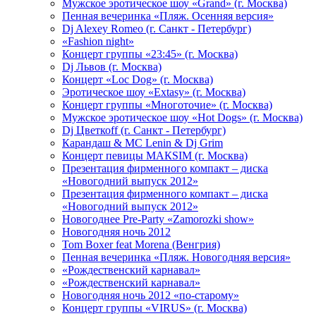
Мужское эротическое шоу «Grand» (г. Москва)
Пенная вечеринка «Пляж. Осенняя версия»
Dj Alexey Romeo (г. Санкт - Петербург)
«Fashion night»
Концерт группы «23:45» (г. Москва)
Dj Львов (г. Москва)
Концерт «Loc Dog» (г. Москва)
Эротическое шоу «Extasy» (г. Москва)
Концерт группы «Многоточие» (г. Москва)
Мужское эротическое шоу «Hot Dogs» (г. Москва)
Dj Цветкоff (г. Санкт - Петербург)
Карандаш & МС Lenin & Dj Grim
Концерт певицы МАКSIМ (г. Москва)
Презентация фирменного компакт – диска
«Новогодний выпуск 2012»
Презентация фирменного компакт – диска
«Новогодний выпуск 2012»
Новогоднее Pre-Party «Zamorozki show»
Новогодняя ночь 2012
Tom Boxer feat Morena (Венгрия)
Пенная вечеринка «Пляж. Новогодняя версия»
«Рождественский карнавал»
«Рождественский карнавал»
Новогодняя ночь 2012 «по-старому»
Концерт группы «VIRUS» (г. Москва)