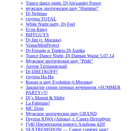
Trance dance night. Dj Alexander Popov
мужское эротическое шоу "Hummer"
Dj Nejtrino
группа TOTAL
White Night party, Dj Feel
Егор Крид
BIFFGUYS
Dj Jim (г. Москва)
VogueMenProject
Dj Forsage и Topless Dj Aurika
Trance Dance Night, Dj Damian Wasse 5.07.14
Мужское эротическое шоу "Pride"
Артем Татищевский
Dj ЦВЕТКOFF!
группа На-На
Конан и шоу Evolution (г.Москва)
Закрытие серии пенных вечеринок «SUMMER
PARTY»!!!
Dj`s Magnit & Slider
La Fabrique!
MC Doni
Мужское эротическое шоу GRAND
Группа IOWA (Айова), г. Санкт-Петербург
Гуф! Презентация нового Альбома 420!
SEXTREMSHOW — Самое горячее шоу!