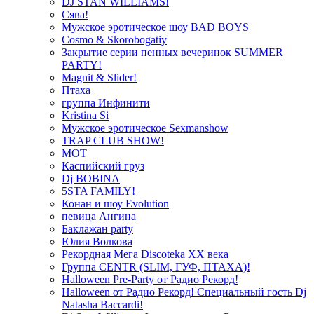
DJ STAN WILLIAMS!
Сява!
Мужское эротическое шоу BAD BOYS
Cosmo & Skorobogatiy
Закрытие серии пенных вечеринок SUMMER
PARTY!
Magnit & Slider!
Птаха
группа Инфинити
Kristina Si
Мужское эротическое Sexmanshow
TRAP CLUB SHOW!
МОТ
Каспийский груз
Dj BOBINA
5STA FAMILY!
Конан и шоу Evolution
певица Ангина
Баклажан party
Юлия Волкова
Рекордная Мега Discoteka XX века
Группа CENTR (SLIM, ГУФ, ПТАХА)!
Halloween Pre-Party от Радио Рекорд!
Halloween от Радио Рекорд! Специальный гость Dj
Natasha Baccardi!