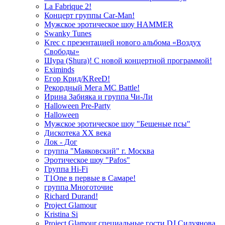
La Fabrique 2!
Концерт группы Car-Man!
Мужское эротическое шоу HAMMER
Swanky Tunes
Krec с презентацией нового альбома «Воздух
Свободы»
Шура (Shura)! С новой концертной программой!
Eximinds
Егор Крид/KReeD!
Рекордный Мега МС Battle!
Ирина Забияка и группа Чи-Ли
Halloween Pre-Party
Halloween
Мужское эротическое шоу "Бешеные псы"
Дискотека ХХ века
Лок - Дог
группа "Маяковский" г. Москва
Эротическое шоу "Pafos"
Группа Hi-Fi
T1One в первые в Самаре!
группа Многоточие
Richard Durand!
Project Glamour
Kristina Si
Project Glamour специальные гости DJ Силуянова