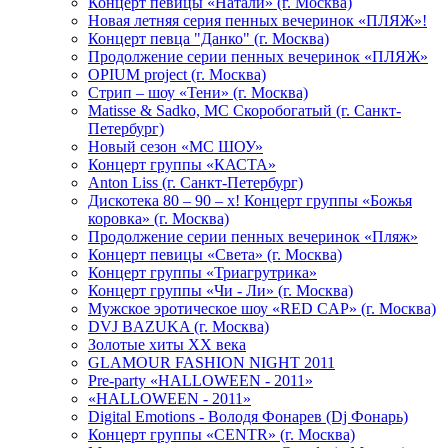
Концерт певицы «Натали» (г. Москва)
Новая летняя серия пенных вечеринок «ПЛЯЖ»!
Концерт певца "Данко" (г. Москва)
Продолжение серии пенных вечеринок «ПЛЯЖ»
OPIUM project (г. Москва)
Стрип – шоу «Тени» (г. Москва)
Matissе & Sadko, MC Скоробогатый (г. Санкт-
Петербург)
Новый сезон «МС ШОУ»
Концерт группы «КАСТА»
Anton Liss (г. Санкт-Петербург)
Дискотека 80 – 90 – х! Концерт группы «Божья
коровка» (г. Москва)
Продолжение серии пенных вечеринок «Пляж»
Концерт певицы «Света» (г. Москва)
Концерт группы «Триагрутрика»
Концерт группы «Чи - Ли» (г. Москва)
Мужское эротическое шоу «RED CAP» (г. Москва)
DVJ BAZUKA (г. Москва)
Золотые хиты XX века
GLAMOUR FASHION NIGHT 2011
Pre-party «HALLOWEEN - 2011»
«HALLOWEEN - 2011»
Digital Emotions - Володя Фонарев (Dj Фонарь)
Концерт группы «CENTR» (г. Москва)