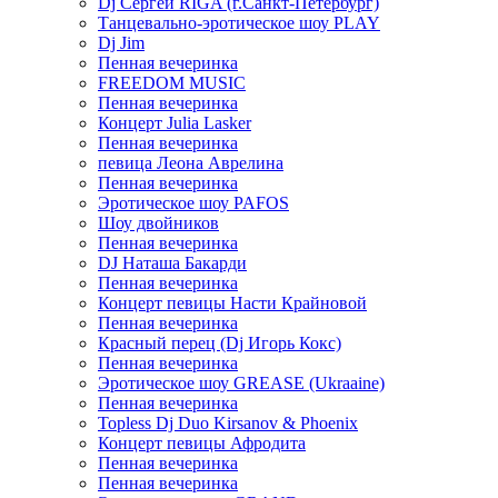
Dj Сергей RIGA (г.Санкт-Петербург)
Танцевально-эротическое шоу PLAY
Dj Jim
Пенная вечеринка
FREEDOM MUSIC
Пенная вечеринка
Концерт Julia Lasker
Пенная вечеринка
певица Леона Аврелина
Пенная вечеринка
Эротическое шоу PAFOS
Шоу двойников
Пенная вечеринка
DJ Наташа Бакарди
Пенная вечеринка
Концерт певицы Насти Крайновой
Пенная вечеринка
Красный перец (Dj Игорь Кокс)
Пенная вечеринка
Эротическое шоу GREASE (Ukraaine)
Пенная вечеринка
Topless Dj Duo Kirsanov & Phoenix
Концерт певицы Афродита
Пенная вечеринка
Пенная вечеринка