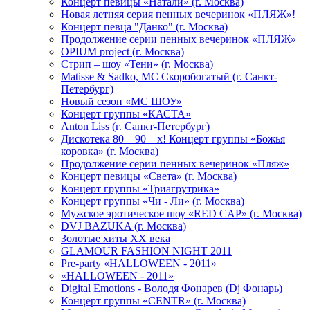
Концерт певицы «Натали» (г. Москва)
Новая летняя серия пенных вечеринок «ПЛЯЖ»!
Концерт певца "Данко" (г. Москва)
Продолжение серии пенных вечеринок «ПЛЯЖ»
OPIUM project (г. Москва)
Стрип – шоу «Тени» (г. Москва)
Matissе & Sadko, MC Скоробогатый (г. Санкт-
Петербург)
Новый сезон «МС ШОУ»
Концерт группы «КАСТА»
Anton Liss (г. Санкт-Петербург)
Дискотека 80 – 90 – х! Концерт группы «Божья
коровка» (г. Москва)
Продолжение серии пенных вечеринок «Пляж»
Концерт певицы «Света» (г. Москва)
Концерт группы «Триагрутрика»
Концерт группы «Чи - Ли» (г. Москва)
Мужское эротическое шоу «RED CAP» (г. Москва)
DVJ BAZUKA (г. Москва)
Золотые хиты XX века
GLAMOUR FASHION NIGHT 2011
Pre-party «HALLOWEEN - 2011»
«HALLOWEEN - 2011»
Digital Emotions - Володя Фонарев (Dj Фонарь)
Концерт группы «CENTR» (г. Москва)