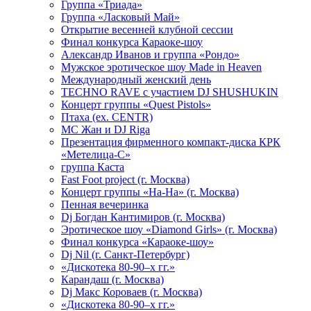
Группа «Триада»
Группа «Ласковый Май»
Открытие весенней клубной сессии
Финал конкурса Караоке-шоу
Александр Иванов и группа «Рондо»
Мужское эротическое шоу Made in Heaven
Международный женский день
TECHNO RAVE с участием DJ SHUSHUKIN
Концерт группы «Quest Pistols»
Птаха (ex. CENTR)
МС Жан и DJ Riga
Презентация фирменного компакт-диска КРК
«Метелица-С»
группа Каста
Fast Foot project (г. Москва)
Концерт группы «На-На» (г. Москва)
Пенная вечеринка
Dj Богдан Кантимиров (г. Москва)
Эротическое шоу «Diamond Girls» (г. Москва)
Финал конкурса «Караоке-шоу»
Dj Nil (г. Санкт-Петербург)
«Дискотека 80-90–х гг.»
Карандаш (г. Москва)
Dj Макс Короваев (г. Москва)
«Дискотека 80-90–х гг.»