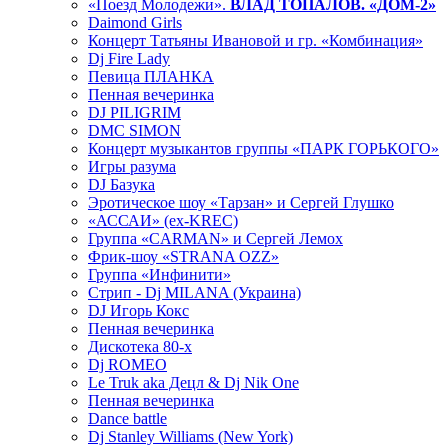
«Поезд Молодежи».
ВЛАД ТОПАЛОВ. «ДОМ-2»
Daimond Girls
Концерт Татьяны Ивановой и гр. «Комбинация»
Dj Fire Lady
Певица ПЛАНКА
Пенная вечеринка
DJ PILIGRIM
DMC SIMON
Концерт музыкантов группы «ПАРК ГОРЬКОГО»
Игры разума
DJ Базука
Эротическое шоу «Тарзан» и Сергей Глушко
«АССАИ» (ex-KREC)
Группа «CARMAN» и Сергей Лемох
Фрик-шоу «STRANA OZZ»
Группа «Инфинити»
Стрип - Dj MILANA (Украина)
DJ Игорь Кокс
Пенная вечеринка
Дискотека 80-х
Dj ROMEO
Le Truk aka Децл & Dj Nik One
Пенная вечеринка
Dance battle
Dj Stanley Williams (New York)