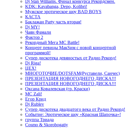
Dj Stan Williams. Финал конкурса Рекордсмен.
KDK: Kavabanga, Depo, Kolibri!
Мужское эротическое шоу BAD BOYS
КАСТА
Баклажан Party часть вторая!
Dj MY!
Чаян Фамали
Фактор 2
Рекордный Мега МС Battle!
Концерт певицы МакSим с новой концертной
программой!
Супер дискотека девяностых от Радио Рекорд!
Dj Riga!
ЦЕХ!
МНОГОТОЧИЕ/DOTSFAM(Руставели, Санчес)
ПРЕЗЕНТАЦИЯ НОВОГОДНЕГО ДИСКА!!!
ПРЕЗЕНТАЦИЯ НОВОГОДНЕГО ДИСКА!!!
Оксана Ковалевская (гр. Краски)
MC Zali!
Егор Крид
Dj Rublev
Супер дискотека двадцатого века от Радио Рекорд!
Событие: Эротическое шоу «Красная Шапочка»!
группа Триада
Cosmo & Skorobogatiy