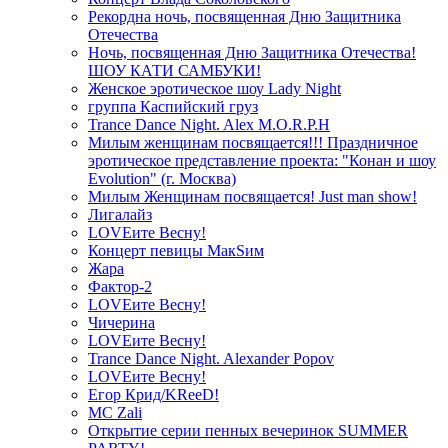
Рекордна ночь, посвященная Дню Защитника
Отечества
Ночь, посвященная Дню Защитника Отечества!
ШОУ КАТИ САМБУКИ!
Женское эротическое шоу Lady Night
группа Каспийский груз
Trance Dance Night. Alex M.O.R.P.H
Милым женщинам посвящается!!! Праздничное
эротическое представление проекта: "Конан и шоу
Evolution" (г. Москва)
Милым Женщинам посвящается! Just man show!
Лигалайз
LOVEите Весну!
Концерт певицы МакSим
Жара
Фактор-2
LOVEите Весну!
Чичерина
LOVEите Весну!
Trance Dance Night. Alexander Popov
LOVEите Весну!
Егор Крид/KReeD!
MC Zali
Открытие серии пенных вечеринок SUMMER