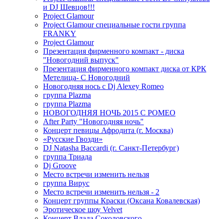
и DJ Шевцов!!!
Project Glamour
Project Glamour специальные гости группа
FRANKY
Project Glamour
Презентация фирменного компакт - диска
"Новогодний выпуск"
Презентация фирменного компакт диска от КРК
Метелица- С Новогодний
Новогодняя нось с Dj Alexey Romeo
группа Plazma
группа Plazma
НОВОГОДНЯЯ НОЧЬ 2015 C РОМЕО
After Party "Новогодняя ночь"
Концерт певицы Афродита (г. Москва)
«Русские Гвозди»
DJ Natasha Baccardi (г. Санкт-Петербург)
группа Триада
Dj Groove
Место встречи изменить нельзя
группа Вирус
Место встречи изменить нельзя - 2
Концерт группы Краски (Оксана Ковалевская)
Эротическое шоу Velvet
Концерт Влада Соколовского