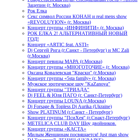
Зацепин (г. Москва)
Рок Елка
Секс символ России КОНАН и real mens show
«REVOLUYION» (г. Москва)
Концерт группы «ИНФИНИТИ» (г. Москва)
РОК ЕЛКА 2! АЛЬТЕРНАТИВНЫЙ НОВЫЙ
ГОД!
Концерт «ARTIC feat. ASTI»
Dj Сергей Рига (г.Санкт - Петербург) и MC Zali
(г.Москва)
Концерт певицы МАРА (г.Москва)
Концерт группы «МНОГОТОЧИЕ» (г. Москва)
Оксана Ковалевская "Краски" (г.Москва)
Концерт группы «5sta family» (г. Москва)
Мужское эротическое шоу "KaZanova"
Концерт группы "ТРИАДА"
Dj FEEL & Юля ПАГО (г. Санкт-Петербург)
Концерт группы LOUNA (г.Москва)
Dj Forsage & Topless Dj Aurika (Ukraine)
Show PLATINUM (г.Санкт - Петербург)
Концерт группы "ПсиХея" (г.Снакт-Петербург)
METELICA CLUB DAY Шоу двойников.
Концерт группы «КАСТА»
Милым Женщинам посвящается! Just man show