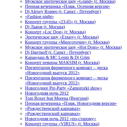
Мужское эротическое шоу «Grand» (г. Москва)
Пенная вечеринка «Пляж. Осенняя версия»
Dj Alexey Romeo (г. Санкт - Петербург)
«Fashion night»
Концерт группы «23:45» (г. Москва)
Dj Львов (г. Москва)
Концерт «Loc Dog» (г. Москва)
Эротическое шоу «Extasy» (г. Москва)
Концерт группы «Многоточие» (г. Москва)
Мужское эротическое шоу «Hot Dogs» (г. Москва)
Dj Цветкоff (г. Санкт - Петербург)
Карандаш & МС Lenin & Dj Grim
Концерт певицы МАКSIМ (г. Москва)
Презентация фирменного компакт – диска
«Новогодний выпуск 2012»
Презентация фирменного компакт – диска
«Новогодний выпуск 2012»
Новогоднее Pre-Party «Zamorozki show»
Новогодняя ночь 2012
Tom Boxer feat Morena (Венгрия)
Пенная вечеринка «Пляж. Новогодняя версия»
«Рождественский карнавал»
«Рождественский карнавал»
Новогодняя ночь 2012 «по-старому»
Концерт группы «VIRUS» (г. Москва)