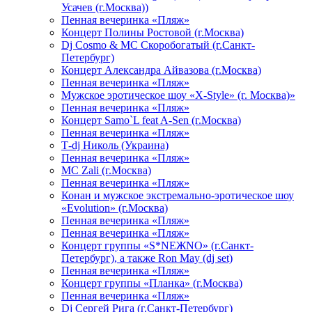
Усачев (г.Москва))
Пенная вечеринка «Пляж»
Концерт Полины Ростовой (г.Москва)
Dj Cosmo & МС Скоробогатый (г.Санкт-
Петербург)
Концерт Александра Айвазова (г.Москва)
Пенная вечеринка «Пляж»
Мужское эротическое шоу «X-Style» (г. Москва)»
Пенная вечеринка «Пляж»
Концерт Samo`L feat A-Sen (г.Москва)
Пенная вечеринка «Пляж»
Т-dj Николь (Украина)
Пенная вечеринка «Пляж»
МС Zali (г.Москва)
Пенная вечеринка «Пляж»
Конан и мужское экстремально-эротическое шоу
«Evolution» (г.Москва)
Пенная вечеринка «Пляж»
Пенная вечеринка «Пляж»
Концерт группы «S*NEЖNO» (г.Санкт-
Петербург), а также Ron May (dj set)
Пенная вечеринка «Пляж»
Концерт группы «Планка» (г.Москва)
Пенная вечеринка «Пляж»
Dj Сергей Рига (г.Санкт-Петербург)