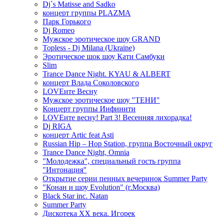
Dj`s Matisse and Sadko
концерт группы PLAZMA
Парк Горького
Dj Romeo
Мужское эротическое шоу GRAND
Topless - Dj Milana (Ukraine)
Эротическое шок шоу Кати Самбуки
Slim
Trance Dance Night. KYAU & ALBERT
концерт Влада Соколовского
LOVEите Весну
Мужское эротическое шоу "ТЕНИ"
Концерт группы Инфинити
LOVEите весну! Part 3! Весенняя лихорадка!
Dj RIGA
концерт Artic feat Asti
Russian Hip – Hop Station, группа Восточный округ
Trance Dance Night, Omnia
"Молодежка", специальный гость группа
"Интонация"
Открытие серии пенных вечеринок Summer Party
"Конан и шоу Evolution" (г.Москва)
Black Star inc. Natan
Summer Party
Дискотека ХХ века. Игорек