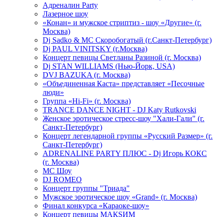
Адреналин Party
Лазерное шоу
«Конан» и мужское стриптиз - шоу «Другие» (г.
Москва)
Dj Sadko & МС Скоробогатый (г.Санкт-Петербург)
Dj PAUL VINITSKY (г.Москва)
Концерт певицы Светланы Разиной (г. Москва)
Dj STAN WILLIAMS (Нью-Йорк, USA)
DVJ BAZUKA (г. Москва)
«Объединенная Каста» представляет «Песочные
люди»
Группа «Hi-Fi» (г. Москва)
TRANCE DANCE NIGHT - DJ Katy Rutkovski
Женское эротическое стресс-шоу "Хали-Гали" (г.
Санкт-Петербург)
Концерт легендарной группы «Русский Размер» (г.
Санкт-Петербург)
ADRENALINE PARTY ПЛЮС - Dj Игорь КОКС
(г. Москва)
MC Шоу
DJ ROMEO
Концерт группы "Триада"
Мужское эротическое шоу «Grand» (г. Москва)
Финал конкурса «Караоке-шоу»
Концерт певицы МАКSИМ