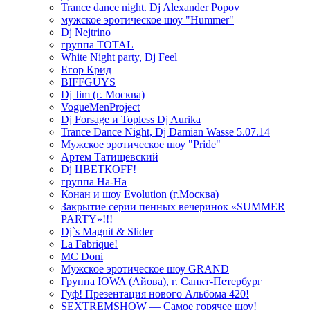
Trance dance night. Dj Alexander Popov
мужское эротическое шоу "Hummer"
Dj Nejtrino
группа TOTAL
White Night party, Dj Feel
Егор Крид
BIFFGUYS
Dj Jim (г. Москва)
VogueMenProject
Dj Forsage и Topless Dj Aurika
Trance Dance Night, Dj Damian Wasse 5.07.14
Мужское эротическое шоу "Pride"
Артем Татищевский
Dj ЦВЕТКOFF!
группа На-На
Конан и шоу Evolution (г.Москва)
Закрытие серии пенных вечеринок «SUMMER
PARTY»!!!
Dj`s Magnit & Slider
La Fabrique!
MC Doni
Мужское эротическое шоу GRAND
Группа IOWA (Айова), г. Санкт-Петербург
Гуф! Презентация нового Альбома 420!
SEXTREMSHOW — Самое горячее шоу!