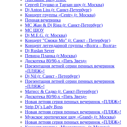
Сергей Глушко и Тарзан шоу (г. Москва)
Dj Anton Liss (г. Санкт-Петербург)
Концерт группы «Centr» (г. Москва)
Пенная вечерника
МС Жан & Dj Riga (г. Санкт-Петербург)
МС ШОУ
Dj M.E.G. (г. Москва)
Концерт "Смоки Мо" (г. Санкт - Петербург)
Концерт легендарной группы «Волга – Волга»
Dj Ruslan Sever
Певица Планка (г.Москва)
Дискотека 80/90-х «Пять Звезд»
Презентация летней серии пенных вечеринок
«ПЛЯЖ»!
Dj Nil (г. Санкт - Петербург)
Презентация летней серии пенных вечеринок
«ПЛЯЖ»!
Матисс & Садко (г. Санкт-Петербург)
Дискотека 80/90-х «Пять Звезд»
Новая летняя серия пенных вечеринок «ПЛЯЖ»!
Strip Dj`s Lady Boss
Новая летняя серия пенных вечеринок «ПЛЯЖ»!
Мужское эротическое шоу «Grand» (г. Москва)
Новая летняя серия пенных вечеринок «ПЛЯЖ»!