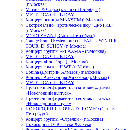
(г.Москва)
Матисс & Садко (г. Санкт-Петербург)
METELICA CLUB DAY
Концерт певицы МАКSИМ (г.Москва)
Экстремально - эротическое шоу "ДРУГИЕ"
(г.Москва)
МС/DJ ZHAN (г.Санкт-Петербург)
Garage Sound System presents FALL - WINTER
TOUR, Dj SUHOV (г. Москва)
Концерт группы «PLAZMA» (г.Москва)
METELICA CLUB DAY
Концерт «Loc Dog» (г. Москва)
Концерт группы ILWT (г. Москва)
Bobina (Дмитрий Алмазов) (г.Москва)
Концерт Александра Айвазова (г.Москва)
METELICA CLUB DAY
Презентация фирменного компакт – диска
«Новогодний выпуск»
Презентация фирменного компакт – диска
«Новогодний выпуск»
НОВОГОДНЯЯ НОЧЬ - DJ ROMEO (Санкт-
Петербург)
Концерт группы «Стрелки» (г.Москва)
Новогодняя DISCOтека ХХ века
Рождественская ночь! Специальный гость – Антон