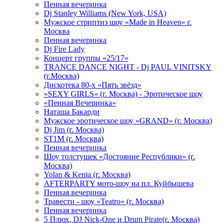
Пенная вечеринка
Dj Stanley Williams (New York, USA)
Мужское стриптиз шоу «Made in Heaven» г.
Москва
Пенная вечеринка
Dj Fire Lady
Концерт группы «25/17»
TRANCE DANCE NIGHT - Dj PAUL VINITSKY
(г.Москва)
Дискотека 80-х «Пять звёзд»
«SEXY GIRLS» (г. Москва) - Эротическое шоу
«Пенная Вечеринка»
Hаташа Бакарди
Мужское эротическое шоу «GRAND» (г. Москва)
Dj Jim (г. Москва)
ST1M (г. Москва)
Пенная вечеринка
Шоу толстушек «Достояние Республики» (г.
Москва)
Yolan & Kenia (г. Москва)
AFTERPARTY мото-шоу на пл. Куйбышева
Пенная вечеринка
Травести - шоу «Teatro» (г. Москва)
Пенная вечеринка
5 Плюх, DJ Nick-One и Drum Pirate(г. Москва)