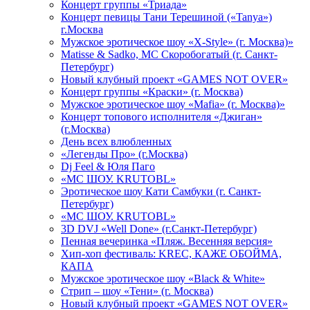
Концерт группы «Триада»
Концерт певицы Тани Терешиной («Tanya»)
г.Москва
Мужское эротическое шоу «X-Style» (г. Москва)»
Matissе & Sadko, MC Скоробогатый (г. Санкт-
Петербург)
Новый клубный проект «GAMES NOT OVER»
Концерт группы «Краски» (г. Москва)
Мужское эротическое шоу «Mafia» (г. Москва)»
Концерт топового исполнителя «Джиган»
(г.Москва)
День всех влюбленных
«Легенды Про» (г.Москва)
Dj Feel & Юля Паго
«МС ШОУ. KRUTOBL»
Эротическое шоу Кати Самбуки (г. Санкт-
Петербург)
«МС ШОУ. KRUTOBL»
3D DVJ «Well Done» (г.Санкт-Петербург)
Пенная вечеринка «Пляж. Весенняя версия»
Хип-хоп фестиваль: KREC, КАЖЕ ОБОЙМА,
КАПА
Мужское эротическое шоу «Black & White»
Стрип – шоу «Тени» (г. Москва)
Новый клубный проект «GAMES NOT OVER»