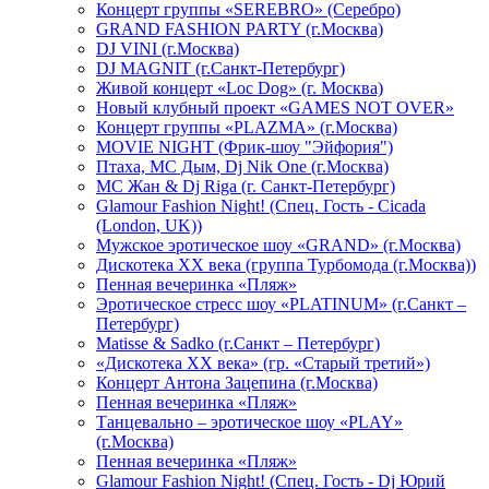
Концерт группы «SEREBRO» (Серебро)
GRAND FASHION PARTY (г.Москва)
DJ VINI (г.Москва)
DJ MAGNIT (г.Санкт-Петербург)
Живой концерт «Loc Dog» (г. Москва)
Новый клубный проект «GAMES NOT OVER»
Концерт группы «PLAZMA» (г.Москва)
MOVIE NIGHT (Фрик-шоу "Эйфория")
Птаха, МС Дым, Dj Nik One (г.Москва)
МС Жан & Dj Riga (г. Санкт-Петербург)
Glamour Fashion Night! (Спец. Гость - Cicada
(London, UK))
Мужское эротическое шоу «GRAND» (г.Москва)
Дискотека XX века (группа Турбомода (г.Москва))
Пенная вечеринка «Пляж»
Эротическое стресс шоу «PLATINUM» (г.Санкт –
Петербург)
Matisse & Sadko (г.Санкт – Петербург)
«Дискотека ХХ века» (гр. «Старый третий»)
Концерт Антона Зацепина (г.Москва)
Пенная вечеринка «Пляж»
Танцевально – эротическое шоу «PLAY»
(г.Москва)
Пенная вечеринка «Пляж»
Glamour Fashion Night! (Спец. Гость - Dj Юрий