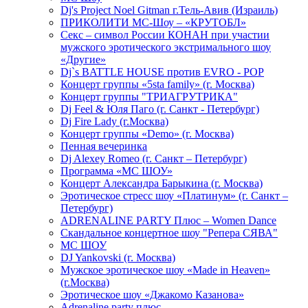
Dj's Project Noel Gitman г.Тель-Авив (Израиль)
ПРИКОЛИТИ МС-Шоу – «КРУТОБЛ»
Секс – символ России КОНАН при участии
мужского эротического экстримального шоу
«Другие»
Dj`s BATTLE HOUSE против EVRO - POP
Концерт группы «5sta family» (г. Москва)
Концерт группы "ТРИАГРУТРИКА"
Dj Feel & Юля Паго (г. Санкт - Петербург)
Dj Fire Lady (г.Москва)
Концерт группы «Demo» (г. Москва)
Пенная вечеринка
Dj Alexey Romeo (г. Санкт – Петербург)
Программа «МС ШОУ»
Концерт Александра Барыкина (г. Москва)
Эротическое стресс шоу «Платинум» (г. Санкт –
Петербург)
ADRENALINE PARTY Плюс – Women Dance
Скандальное концертное шоу "Репера СЯВА"
МС ШОУ
DJ Yankovski (г. Москва)
Мужское эротическое шоу «Made in Heaven»
(г.Москва)
Эротическое шоу «Джакомо Казанова»
Adrenaline party плюс