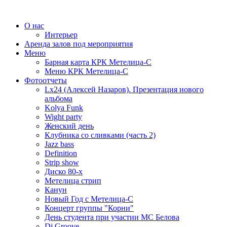
О нас
Интерьер
Аренда залов под мероприятия
Меню
Барная карта КРК Метелица-С
Меню КРК Метелица-С
Фотоотчеты
Lx24 (Алексей Назаров). Презентация нового
альбома
Kolya Funk
Wight party
Женский день
Клубника со сливками (часть 2)
Jazz bass
Definition
Strip show
Диско 80-х
Метелица стрип
Канун
Новый Год с Метелица-С
Концерт группы "Корни"
День студента при участии МС Белова
Dj Groove