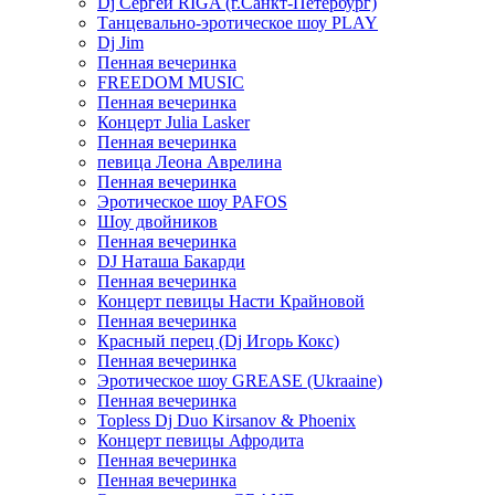
Dj Сергей RIGA (г.Санкт-Петербург)
Танцевально-эротическое шоу PLAY
Dj Jim
Пенная вечеринка
FREEDOM MUSIC
Пенная вечеринка
Концерт Julia Lasker
Пенная вечеринка
певица Леона Аврелина
Пенная вечеринка
Эротическое шоу PAFOS
Шоу двойников
Пенная вечеринка
DJ Наташа Бакарди
Пенная вечеринка
Концерт певицы Насти Крайновой
Пенная вечеринка
Красный перец (Dj Игорь Кокс)
Пенная вечеринка
Эротическое шоу GREASE (Ukraaine)
Пенная вечеринка
Topless Dj Duo Kirsanov & Phoenix
Концерт певицы Афродита
Пенная вечеринка
Пенная вечеринка