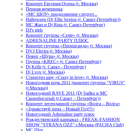
Концерт Евгения Осина (г. Москва)
Пенная вечеринка
«МС ШОУ» продолжение следует...
Halloween (Dj Ellis Sexton (г. Санкт-Петербург))
МС Жан и Dj Riga (г. Санкт-Петербург)
DJ's girls
Концерт группы «Centr» (г. Москва)
ADRENALINE PARTY ПЛЮС
Концерт группы «Пропаганда» (г. Москва)
DVJ Electra (г. Москва)
Певец «Шура» (г. Москва)
Группа «KREC» (г. Санкт-Петербург)
Dj Kefir (г. Санкт - Петербург)
Dj Lvov (г. Москва)
Стриптиз шоу «Crazy in love» (г. Москва)
Новогодняя ночь 2011 (концерт группы "VIRUS"
(г.Москва))
Новогодний RAVE 2011 (Dj Sadko и MC
Скоробогатый (г.Санкт – Петербург))
Концерт легендарной группы «Волга – Волга»
«Здравствуй пена – Новый Год!!!»
Новогодний Adrenaline party плюс
Рождественский карнавал - FREAK-FASHION
SHOW "STRANA OZZ" г.Москва (PACHA Club)
MC Шоу