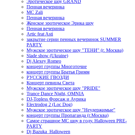
Эротическое шоу GRAND
Пенная вечеринка
MC Zali
Пенная вечеринка
Женское эротическое Эрика шоу
Пенная вечеринка
Artic feat Asti
закрытие серии пенных вечеринок SUMMER
PARTY
Мужское эротическое шоу "ТЕНИ" (г. Москва)
Slade show (Ukraine)
Dj Alexey Romeo
концерт группы Многоточие
концерт группы Братья Гримм
РУССКИЕ ГВОЗДИ
Концерт певицы Света
Мужское эротическое шоу "PRIDE"
Trance Dance Night, OMNIA
DJ-Topless Форсаж и Аурика
Electrodog 2 (Loc Dog)
Мужское эротическое шоу "Неудержимые"
концерт группы Пропаганда (г.Москва)
Самое страшное МС шоу в году. Halloween PRE-
PARTY
Dj Bazuka_Halloween