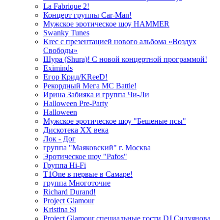
La Fabrique 2!
Концерт группы Car-Man!
Мужское эротическое шоу HAMMER
Swanky Tunes
Krec с презентацией нового альбома «Воздух
Свободы»
Шура (Shura)! С новой концертной программой!
Eximinds
Егор Крид/KReeD!
Рекордный Мега МС Battle!
Ирина Забияка и группа Чи-Ли
Halloween Pre-Party
Halloween
Мужское эротическое шоу "Бешеные псы"
Дискотека ХХ века
Лок - Дог
группа "Маяковский" г. Москва
Эротическое шоу "Pafos"
Группа Hi-Fi
T1One в первые в Самаре!
группа Многоточие
Richard Durand!
Project Glamour
Kristina Si
Project Glamour специальные гости DJ Силуянова