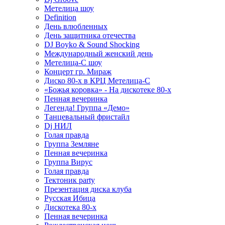
Метелица шоу
Definition
День влюбленных
День защитника отечества
DJ Boyko & Sound Shocking
Международный женский день
Метелица-С шоу
Концерт гр. Мираж
Диско 80-х в КРЦ Метелица-С
«Божья коровка» - На дискотеке 80-х
Пенная вечеринка
Легенда! Группа «Демо»
Танцевальный фристайл
Dj НИЛ
Голая правда
Группа Земляне
Пенная вечеринка
Группа Вирус
Голая правда
Тектоник party
Презентация диска клуба
Русская Ибица
Дискотека 80-х
Пенная вечеринка