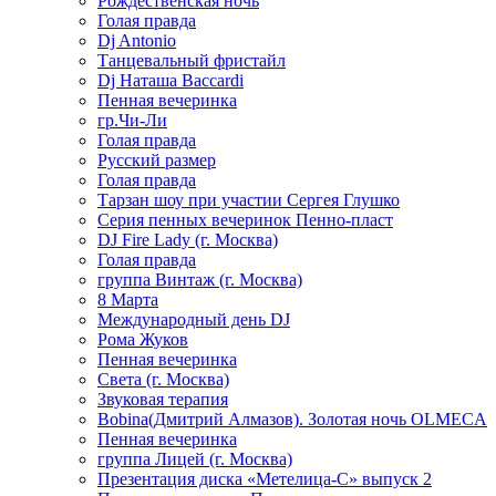
Рождественская ночь
Голая правда
Dj Antonio
Танцевальный фристайл
Dj Наташа Baccardi
Пенная вечеринка
гр.Чи-Ли
Голая правда
Русский размер
Голая правда
Тарзан шоу при участии Сергея Глушко
Серия пенных вечеринок Пенно-пласт
DJ Fire Lady (г. Москва)
Голая правда
группа Винтаж (г. Москва)
8 Марта
Международный день DJ
Рома Жуков
Пенная вечеринка
Света (г. Москва)
Звуковая терапия
Bobina(Дмитрий Алмазов). Золотая ночь OLMECA
Пенная вечеринка
группа Лицей (г. Москва)
Презентация диска «Метелица-С» выпуск 2