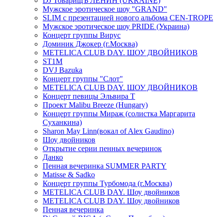
DJ ТоварищЪ ЛЕНИН (UKRAINE)
Мужское эротическое шоу "GRAND"
SLIM с презентацией нового альбома CEN-TROPE
Мужское эротическое шоу PRIDE (Украина)
Концерт группы Вирус
Доминик Джокер (г.Москва)
METELICA CLUB DAY. ШОУ ДВОЙНИКОВ
ST1M
DVJ Bazuka
Концерт группы "Слот"
METELICA CLUB DAY. ШОУ ДВОЙНИКОВ
Концерт певицы Эльвира Т
Проект Malibu Breeze (Hungary)
Концерт группы Мираж (солистка Маргарита
Суханкина)
Sharon May Linn(вокал of Alex Gaudino)
Шоу двойников
Открытие серии пенных вечеринок
Данко
Пенная вечеринка SUMMER PARTY
Matisse & Sadko
Концерт группы Турбомода (г.Москва)
METELICA CLUB DAY. Шоу двойников
METELICA CLUB DAY. Шоу двойников
Пенная вечеринка