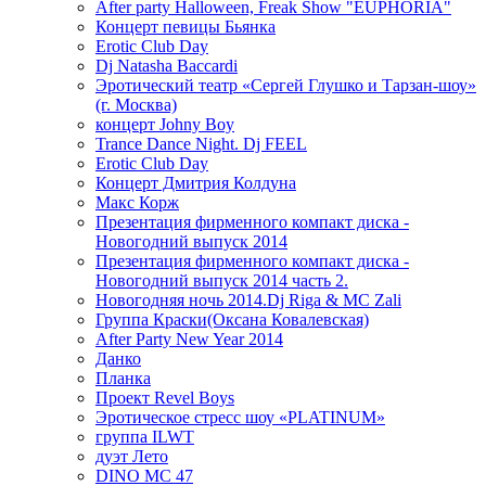
After party Halloween, Freak Show "EUPHORIA"
Концерт певицы Бьянка
Erotic Club Day
Dj Natasha Baccardi
Эротический театр «Сергей Глушко и Тарзан-шоу»
(г. Москва)
концерт Johny Boy
Trance Dance Night. Dj FEEL
Erotic Club Day
Концерт Дмитрия Колдуна
Макс Корж
Презентация фирменного компакт диска -
Новогодний выпуск 2014
Презентация фирменного компакт диска -
Новогодний выпуск 2014 часть 2.
Новогодняя ночь 2014.Dj Riga & MC Zali
Группа Краски(Оксана Ковалевская)
After Party New Year 2014
Данко
Планка
Проект Revel Boys
Эротическое стресс шоу «PLATINUM»
группа ILWT
дуэт Лето
DINO MC 47