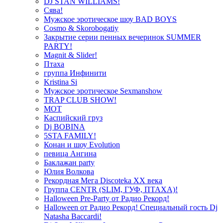
DJ STAN WILLIAMS!
Сява!
Мужское эротическое шоу BAD BOYS
Cosmo & Skorobogatiy
Закрытие серии пенных вечеринок SUMMER
PARTY!
Magnit & Slider!
Птаха
группа Инфинити
Kristina Si
Мужское эротическое Sexmanshow
TRAP CLUB SHOW!
МОТ
Каспийский груз
Dj BOBINA
5STA FAMILY!
Конан и шоу Evolution
певица Ангина
Баклажан party
Юлия Волкова
Рекордная Мега Discoteka XX века
Группа CENTR (SLIM, ГУФ, ПТАХА)!
Halloween Pre-Party от Радио Рекорд!
Halloween от Радио Рекорд! Специальный гость Dj
Natasha Baccardi!