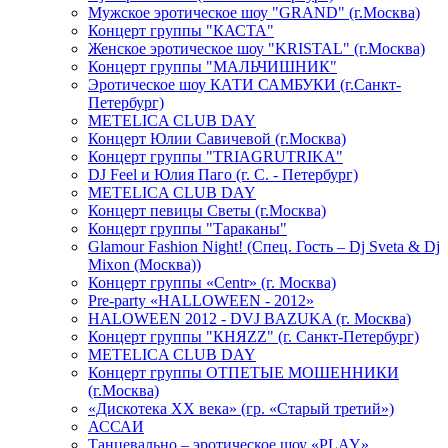
Мужское эротическое шоу "GRAND" (г.Москва)
Концерт группы "КАСТА"
Женское эротическое шоу "KRISTAL" (г.Москва)
Концерт группы "МАЛЬЧИШНИК"
Эротическое шоу КАТИ САМБУКИ (г.Санкт-
Петербург)
METELICA CLUB DAY
Концерт Юлии Савичевой (г.Москва)
Концерт группы "TRIAGRUTRIKA"
DJ Feel и Юлия Паго (г. С. - Петербург)
METELICA CLUB DAY
Концерт певицы Светы (г.Москва)
Концерт группы "Тараканы"
Glamour Fashion Night! (Спец. Гость – Dj Sveta & Dj
Mixon (Москва))
Концерт группы «Centr» (г. Москва)
Pre-party «HALLOWEEN - 2012»
HALOWEEN 2012 - DVJ BAZUKA (г. Москва)
Концерт группы "КНЯZZ" (г. Санкт-Петербург)
METELICA CLUB DAY
Концерт группы ОТПЕТЫЕ МОШЕННИКИ
(г.Москва)
«Дискотека ХХ века» (гр. «Старый третий»)
АССАИ
Танцевально – эротическое шоу «PLAY»