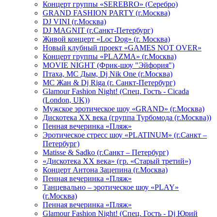
Концерт группы «SEREBRO» (Серебро)
GRAND FASHION PARTY (г.Москва)
DJ VINI (г.Москва)
DJ MAGNIT (г.Санкт-Петербург)
Живой концерт «Loc Dog» (г. Москва)
Новый клубный проект «GAMES NOT OVER»
Концерт группы «PLAZMA» (г.Москва)
MOVIE NIGHT (Фрик-шоу "Эйфория")
Птаха, МС Дым, Dj Nik One (г.Москва)
МС Жан & Dj Riga (г. Санкт-Петербург)
Glamour Fashion Night! (Спец. Гость - Cicada
(London, UK))
Мужское эротическое шоу «GRAND» (г.Москва)
Дискотека XX века (группа Турбомода (г.Москва))
Пенная вечеринка «Пляж»
Эротическое стресс шоу «PLATINUM» (г.Санкт –
Петербург)
Matisse & Sadko (г.Санкт – Петербург)
«Дискотека ХХ века» (гр. «Старый третий»)
Концерт Антона Зацепина (г.Москва)
Пенная вечеринка «Пляж»
Танцевально – эротическое шоу «PLAY»
(г.Москва)
Пенная вечеринка «Пляж»
Glamour Fashion Night! (Спец. Гость - Dj Юрий