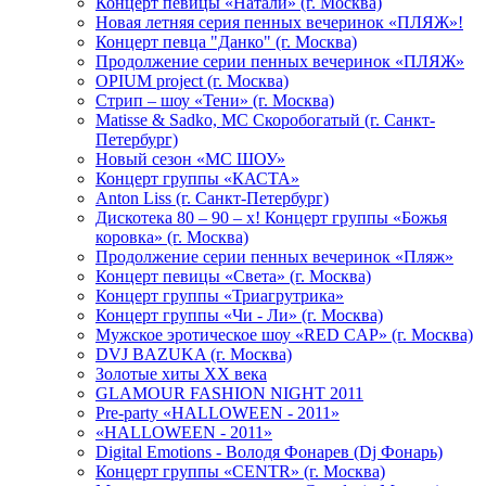
Концерт певицы «Натали» (г. Москва)
Новая летняя серия пенных вечеринок «ПЛЯЖ»!
Концерт певца "Данко" (г. Москва)
Продолжение серии пенных вечеринок «ПЛЯЖ»
OPIUM project (г. Москва)
Стрип – шоу «Тени» (г. Москва)
Matissе & Sadko, MC Скоробогатый (г. Санкт-
Петербург)
Новый сезон «МС ШОУ»
Концерт группы «КАСТА»
Anton Liss (г. Санкт-Петербург)
Дискотека 80 – 90 – х! Концерт группы «Божья
коровка» (г. Москва)
Продолжение серии пенных вечеринок «Пляж»
Концерт певицы «Света» (г. Москва)
Концерт группы «Триагрутрика»
Концерт группы «Чи - Ли» (г. Москва)
Мужское эротическое шоу «RED CAP» (г. Москва)
DVJ BAZUKA (г. Москва)
Золотые хиты XX века
GLAMOUR FASHION NIGHT 2011
Pre-party «HALLOWEEN - 2011»
«HALLOWEEN - 2011»
Digital Emotions - Володя Фонарев (Dj Фонарь)
Концерт группы «CENTR» (г. Москва)