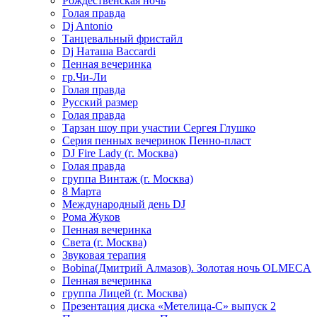
Рождественская ночь
Голая правда
Dj Antonio
Танцевальный фристайл
Dj Наташа Baccardi
Пенная вечеринка
гр.Чи-Ли
Голая правда
Русский размер
Голая правда
Тарзан шоу при участии Сергея Глушко
Серия пенных вечеринок Пенно-пласт
DJ Fire Lady (г. Москва)
Голая правда
группа Винтаж (г. Москва)
8 Марта
Международный день DJ
Рома Жуков
Пенная вечеринка
Света (г. Москва)
Звуковая терапия
Bobina(Дмитрий Алмазов). Золотая ночь OLMECA
Пенная вечеринка
группа Лицей (г. Москва)
Презентация диска «Метелица-С» выпуск 2