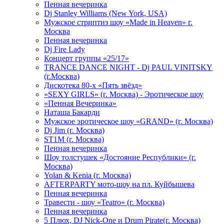
Пенная вечеринка
Dj Stanley Williams (New York, USA)
Мужское стриптиз шоу «Made in Heaven» г.
Москва
Пенная вечеринка
Dj Fire Lady
Концерт группы «25/17»
TRANCE DANCE NIGHT - Dj PAUL VINITSKY
(г.Москва)
Дискотека 80-х «Пять звёзд»
«SEXY GIRLS» (г. Москва) - Эротическое шоу
«Пенная Вечеринка»
Hаташа Бакарди
Мужское эротическое шоу «GRAND» (г. Москва)
Dj Jim (г. Москва)
ST1M (г. Москва)
Пенная вечеринка
Шоу толстушек «Достояние Республики» (г.
Москва)
Yolan & Kenia (г. Москва)
AFTERPARTY мото-шоу на пл. Куйбышева
Пенная вечеринка
Травести - шоу «Teatro» (г. Москва)
Пенная вечеринка
5 Плюх, DJ Nick-One и Drum Pirate(г. Москва)