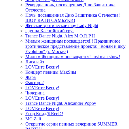
Рекордна ночь, посвященная Дню Защитника
Отечества
Ночь, посвященная Дню Защитника Отечества!
ШОУ КАТИ САМБУКИ!
Женское эротическое шоу Lady Night
группа Каспийский груз
Trance Dance Night. Alex M.O.R.P.H
Милым женщинам посвящается!!! Праздничное
эротическое представление проекта: "Конан и шоу
Evolution" (г. Москва)
Милым Женщинам посвящается! Just man show!
Лигалайз
LOVEите Весну!
Концерт певицы МакSим
Жара
Фактор-2
LOVEите Весну!
Чичерина
LOVEите Весну!
Trance Dance Night. Alexander Popov
LOVEите Весну!
Егор Крид/KReeD!
MC Zali
Открытие серии пенных вечеринок SUMMER