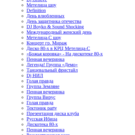
Метелица шоу
Definition
День влюбленных
День защитника отечества
DJ Boyko & Sound Shocking
Международный женский день
Метелица-С шоу
Концерт гр. Мираж
Диско 80-х в КРЦ Метелица-С
«Божья коровка» - На дискотеке 80-х
Пенная вечеринка
Легенда! Группа «Демо»
Танцевальный фристайл
Dj НИЛ
Голая правда
Группа Земляне
Пенная вечеринка
Группа Вирус
Голая правда
Тектоник party
Презентация диска клуба
Русская Ибица
Дискотека 80-х
Пенная вечеринка