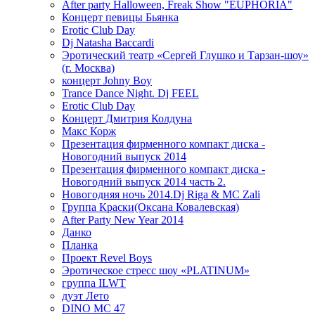
After party Halloween, Freak Show "EUPHORIA"
Концерт певицы Бьянка
Erotic Club Day
Dj Natasha Baccardi
Эротический театр «Сергей Глушко и Тарзан-шоу»
(г. Москва)
концерт Johny Boy
Trance Dance Night. Dj FEEL
Erotic Club Day
Концерт Дмитрия Колдуна
Макс Корж
Презентация фирменного компакт диска -
Новогодний выпуск 2014
Презентация фирменного компакт диска -
Новогодний выпуск 2014 часть 2.
Новогодняя ночь 2014.Dj Riga & MC Zali
Группа Краски(Оксана Ковалевская)
After Party New Year 2014
Данко
Планка
Проект Revel Boys
Эротическое стресс шоу «PLATINUM»
группа ILWT
дуэт Лето
DINO MC 47