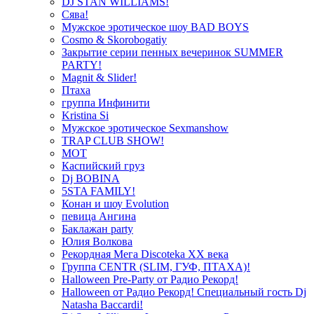
DJ STAN WILLIAMS!
Сява!
Мужское эротическое шоу BAD BOYS
Cosmo & Skorobogatiy
Закрытие серии пенных вечеринок SUMMER
PARTY!
Magnit & Slider!
Птаха
группа Инфинити
Kristina Si
Мужское эротическое Sexmanshow
TRAP CLUB SHOW!
МОТ
Каспийский груз
Dj BOBINA
5STA FAMILY!
Конан и шоу Evolution
певица Ангина
Баклажан party
Юлия Волкова
Рекордная Мега Discoteka XX века
Группа CENTR (SLIM, ГУФ, ПТАХА)!
Halloween Pre-Party от Радио Рекорд!
Halloween от Радио Рекорд! Специальный гость Dj
Natasha Baccardi!