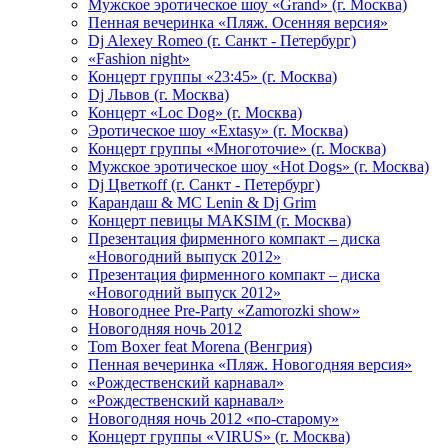
Мужское эротическое шоу «Grand» (г. Москва)
Пенная вечеринка «Пляж. Осенняя версия»
Dj Alexey Romeo (г. Санкт - Петербург)
«Fashion night»
Концерт группы «23:45» (г. Москва)
Dj Львов (г. Москва)
Концерт «Loc Dog» (г. Москва)
Эротическое шоу «Extasy» (г. Москва)
Концерт группы «Многоточие» (г. Москва)
Мужское эротическое шоу «Hot Dogs» (г. Москва)
Dj Цветкоff (г. Санкт - Петербург)
Карандаш & МС Lenin & Dj Grim
Концерт певицы МАКSIМ (г. Москва)
Презентация фирменного компакт – диска
«Новогодний выпуск 2012»
Презентация фирменного компакт – диска
«Новогодний выпуск 2012»
Новогоднее Pre-Party «Zamorozki show»
Новогодняя ночь 2012
Tom Boxer feat Morena (Венгрия)
Пенная вечеринка «Пляж. Новогодняя версия»
«Рождественский карнавал»
«Рождественский карнавал»
Новогодняя ночь 2012 «по-старому»
Концерт группы «VIRUS» (г. Москва)