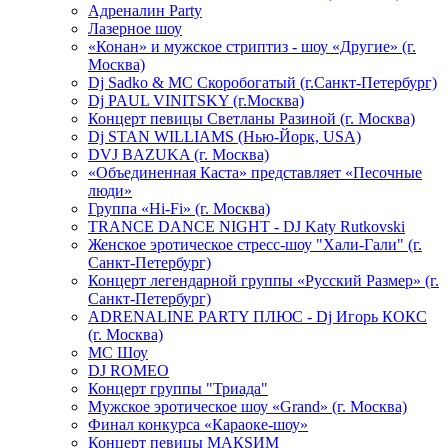
Адреналин Party
Лазерное шоу
«Конан» и мужское стриптиз - шоу «Другие» (г.
Москва)
Dj Sadko & МС Скоробогатый (г.Санкт-Петербург)
Dj PAUL VINITSKY (г.Москва)
Концерт певицы Светланы Разиной (г. Москва)
Dj STAN WILLIAMS (Нью-Йорк, USA)
DVJ BAZUKA (г. Москва)
«Объединенная Каста» представляет «Песочные
люди»
Группа «Hi-Fi» (г. Москва)
TRANCE DANCE NIGHT - DJ Katy Rutkovski
Женское эротическое стресс-шоу "Хали-Гали" (г.
Санкт-Петербург)
Концерт легендарной группы «Русский Размер» (г.
Санкт-Петербург)
ADRENALINE PARTY ПЛЮС - Dj Игорь КОКС
(г. Москва)
MC Шоу
DJ ROMEO
Концерт группы "Триада"
Мужское эротическое шоу «Grand» (г. Москва)
Финал конкурса «Караоке-шоу»
Концерт певицы МАКSИМ