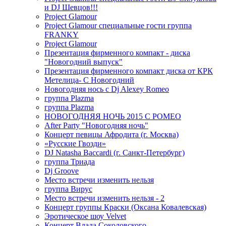
и DJ Шевцов!!!
Project Glamour
Project Glamour специальные гости группа
FRANKY
Project Glamour
Презентация фирменного компакт - диска
"Новогодний выпуск"
Презентация фирменного компакт диска от КРК
Метелица- С Новогодний
Новогодняя нось с Dj Alexey Romeo
группа Plazma
группа Plazma
НОВОГОДНЯЯ НОЧЬ 2015 C РОМЕО
After Party "Новогодняя ночь"
Концерт певицы Афродита (г. Москва)
«Русские Гвозди»
DJ Natasha Baccardi (г. Санкт-Петербург)
группа Триада
Dj Groove
Место встречи изменить нельзя
группа Вирус
Место встречи изменить нельзя - 2
Концерт группы Краски (Оксана Ковалевская)
Эротическое шоу Velvet
Концерт Влада Соколовского