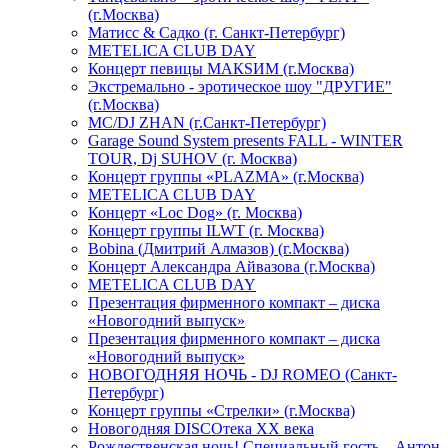
(г.Москва)
Матисс & Садко (г. Санкт-Петербург)
METELICA CLUB DAY
Концерт певицы МАКSИМ (г.Москва)
Экстремально - эротическое шоу "ДРУГИЕ"
(г.Москва)
МС/DJ ZHAN (г.Санкт-Петербург)
Garage Sound System presents FALL - WINTER
TOUR, Dj SUHOV (г. Москва)
Концерт группы «PLAZMA» (г.Москва)
METELICA CLUB DAY
Концерт «Loc Dog» (г. Москва)
Концерт группы ILWT (г. Москва)
Bobina (Дмитрий Алмазов) (г.Москва)
Концерт Александра Айвазова (г.Москва)
METELICA CLUB DAY
Презентация фирменного компакт – диска
«Новогодний выпуск»
Презентация фирменного компакт – диска
«Новогодний выпуск»
НОВОГОДНЯЯ НОЧЬ - DJ ROMEO (Санкт-
Петербург)
Концерт группы «Стрелки» (г.Москва)
Новогодняя DISCOтека ХХ века
Рождественская ночь! Специальный гость – Антон