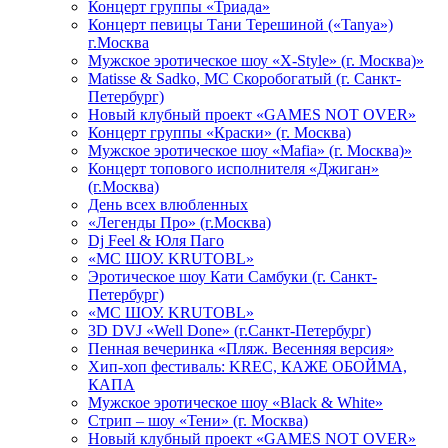
Концерт группы «Триада»
Концерт певицы Тани Терешиной («Tanya»)
г.Москва
Мужское эротическое шоу «X-Style» (г. Москва)»
Matissе & Sadko, MC Скоробогатый (г. Санкт-
Петербург)
Новый клубный проект «GAMES NOT OVER»
Концерт группы «Краски» (г. Москва)
Мужское эротическое шоу «Mafia» (г. Москва)»
Концерт топового исполнителя «Джиган»
(г.Москва)
День всех влюбленных
«Легенды Про» (г.Москва)
Dj Feel & Юля Паго
«МС ШОУ. KRUTOBL»
Эротическое шоу Кати Самбуки (г. Санкт-
Петербург)
«МС ШОУ. KRUTOBL»
3D DVJ «Well Done» (г.Санкт-Петербург)
Пенная вечеринка «Пляж. Весенняя версия»
Хип-хоп фестиваль: KREC, КАЖЕ ОБОЙМА,
КАПА
Мужское эротическое шоу «Black & White»
Стрип – шоу «Тени» (г. Москва)
Новый клубный проект «GAMES NOT OVER»