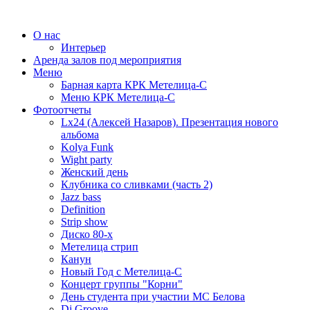
О нас
Интерьер
Аренда залов под мероприятия
Меню
Барная карта КРК Метелица-С
Меню КРК Метелица-С
Фотоотчеты
Lx24 (Алексей Назаров). Презентация нового
альбома
Kolya Funk
Wight party
Женский день
Клубника со сливками (часть 2)
Jazz bass
Definition
Strip show
Диско 80-х
Метелица стрип
Канун
Новый Год с Метелица-С
Концерт группы "Корни"
День студента при участии МС Белова
Dj Groove