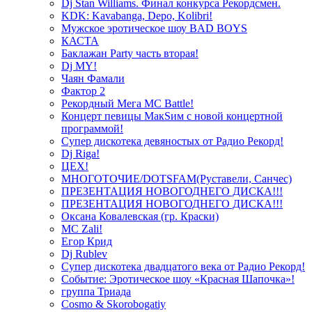
Dj Stan Williams. Финал конкурса Рекордсмен.
KDK: Kavabanga, Depo, Kolibri!
Мужское эротическое шоу BAD BOYS
КАСТА
Баклажан Party часть вторая!
Dj MY!
Чаян Фамали
Фактор 2
Рекордный Мега МС Battle!
Концерт певицы МакSим с новой концертной
программой!
Супер дискотека девяностых от Радио Рекорд!
Dj Riga!
ЦЕХ!
МНОГОТОЧИЕ/DOTSFAM(Руставели, Санчес)
ПРЕЗЕНТАЦИЯ НОВОГОДНЕГО ДИСКА!!!
ПРЕЗЕНТАЦИЯ НОВОГОДНЕГО ДИСКА!!!
Оксана Ковалевская (гр. Краски)
MC Zali!
Егор Крид
Dj Rublev
Супер дискотека двадцатого века от Радио Рекорд!
Событие: Эротическое шоу «Красная Шапочка»!
группа Триада
Cosmo & Skorobogatiy