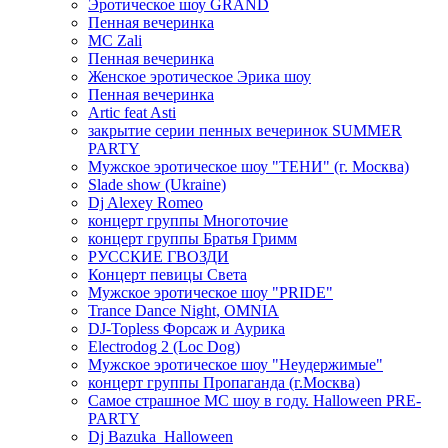
Эротическое шоу GRAND
Пенная вечеринка
MC Zali
Пенная вечеринка
Женское эротическое Эрика шоу
Пенная вечеринка
Artic feat Asti
закрытие серии пенных вечеринок SUMMER
PARTY
Мужское эротическое шоу "ТЕНИ" (г. Москва)
Slade show (Ukraine)
Dj Alexey Romeo
концерт группы Многоточие
концерт группы Братья Гримм
РУССКИЕ ГВОЗДИ
Концерт певицы Света
Мужское эротическое шоу "PRIDE"
Trance Dance Night, OMNIA
DJ-Topless Форсаж и Аурика
Electrodog 2 (Loc Dog)
Мужское эротическое шоу "Неудержимые"
концерт группы Пропаганда (г.Москва)
Самое страшное МС шоу в году. Halloween PRE-
PARTY
Dj Bazuka_Halloween