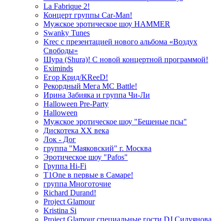
La Fabrique 2!
Концерт группы Car-Man!
Мужское эротическое шоу HAMMER
Swanky Tunes
Krec с презентацией нового альбома «Воздух
Свободы»
Шура (Shura)! С новой концертной программой!
Eximinds
Егор Крид/KReeD!
Рекордный Мега МС Battle!
Ирина Забияка и группа Чи-Ли
Halloween Pre-Party
Halloween
Мужское эротическое шоу "Бешеные псы"
Дискотека ХХ века
Лок - Дог
группа "Маяковский" г. Москва
Эротическое шоу "Pafos"
Группа Hi-Fi
T1One в первые в Самаре!
группа Многоточие
Richard Durand!
Project Glamour
Kristina Si
Project Glamour специальные гости DJ Силуянова