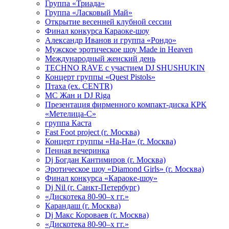
Группа «Триада»
Группа «Ласковый Май»
Открытие весенней клубной сессии
Финал конкурса Караоке-шоу
Александр Иванов и группа «Рондо»
Мужское эротическое шоу Made in Heaven
Международный женский день
TECHNO RAVE с участием DJ SHUSHUKIN
Концерт группы «Quest Pistols»
Птаха (ex. CENTR)
МС Жан и DJ Riga
Презентация фирменного компакт-диска КРК
«Метелица-С»
группа Каста
Fast Foot project (г. Москва)
Концерт группы «На-На» (г. Москва)
Пенная вечеринка
Dj Богдан Кантимиров (г. Москва)
Эротическое шоу «Diamond Girls» (г. Москва)
Финал конкурса «Караоке-шоу»
Dj Nil (г. Санкт-Петербург)
«Дискотека 80-90–х гг.»
Карандаш (г. Москва)
Dj Макс Короваев (г. Москва)
«Дискотека 80-90–х гг.»