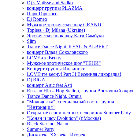
Dj`s Matisse and Sadko
концерт группы PLAZMA
Парк Горького
Dj Romeo
Мужское эротическое шоу GRAND
Topless - Dj Milana (Ukraine)
Эротическое шок шоу Кати Самбуки
Slim
Trance Dance Night. KYAU & ALBERT
концерт Влада Соколовского
LOVEите Весну
Мужское эротическое шоу "ТЕНИ"
Концерт группы Инфинити
LOVEите весну! Part 3! Весенняя лихорадка!
Dj RIGA
концерт Artic feat Asti
Russian Hip – Hop Station, группа Восточный округ
Trance Dance Night, Omnia
"Молодежка", специальный гость группа
"Интонация"
Открытие серии пенных вечеринок Summer Party
"Конан и шоу Evolution" (г.Москва)
Black Star inc. Natan
Summer Party
Дискотека ХХ века. Игорек