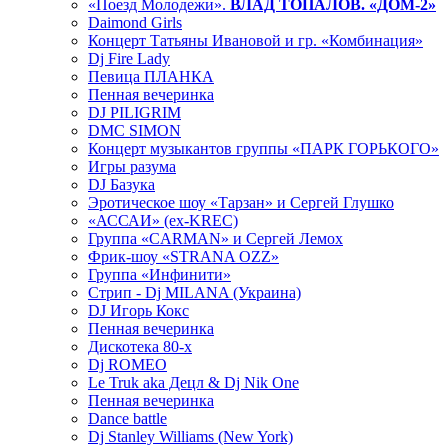
«Поезд Молодежи».
ВЛАД ТОПАЛОВ. «ДОМ-2»
Daimond Girls
Концерт Татьяны Ивановой и гр. «Комбинация»
Dj Fire Lady
Певица ПЛАНКА
Пенная вечеринка
DJ PILIGRIM
DMC SIMON
Концерт музыкантов группы «ПАРК ГОРЬКОГО»
Игры разума
DJ Базука
Эротическое шоу «Тарзан» и Сергей Глушко
«АССАИ» (ex-KREC)
Группа «CARMAN» и Сергей Лемох
Фрик-шоу «STRANA OZZ»
Группа «Инфинити»
Стрип - Dj MILANA (Украина)
DJ Игорь Кокс
Пенная вечеринка
Дискотека 80-х
Dj ROMEO
Le Truk aka Децл & Dj Nik One
Пенная вечеринка
Dance battle
Dj Stanley Williams (New York)