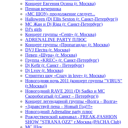
Концерт Евгения Осина (г. Москва)
Пенная вечеринка
«МС ШОУ» продолжение следует...
Halloween (Dj Ellis Sexton (г. Санкт-Петербург))
МС Жан и Dj Riga (г. Санкт-Петербург)
DJ's girls
Концерт группы «Centr» (г. Москва)
ADRENALINE PARTY ПЛЮС
Концерт группы «Пропаганда» (г. Москва)
DVJ Electra (г. Москва)
Певец «Шура» (г. Москва)
Группа «KREC» (г. Санкт-Петербург)
Dj Kefir (г. Санкт - Петербург)
Dj Lvov (г. Москва)
Стриптиз шоу «Crazy in love» (г. Москва)
Новогодняя ночь 2011 (концерт группы "VIRUS"
(г.Москва))
Новогодний RAVE 2011 (Dj Sadko и MC
Скоробогатый (г.Санкт – Петербург))
Концерт легендарной группы «Волга – Волга»
«Здравствуй пена – Новый Год!!!»
Новогодний Adrenaline party плюс
Рождественский карнавал - FREAK-FASHION
SHOW "STRANA OZZ" г.Москва (PACHA Club)
MC Шоу