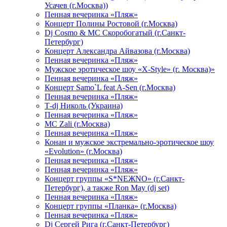
Усачев (г.Москва))
Пенная вечеринка «Пляж»
Концерт Полины Ростовой (г.Москва)
Dj Cosmo & МС Скоробогатый (г.Санкт-
Петербург)
Концерт Александра Айвазова (г.Москва)
Пенная вечеринка «Пляж»
Мужское эротическое шоу «X-Style» (г. Москва)»
Пенная вечеринка «Пляж»
Концерт Samo`L feat A-Sen (г.Москва)
Пенная вечеринка «Пляж»
Т-dj Николь (Украина)
Пенная вечеринка «Пляж»
МС Zali (г.Москва)
Пенная вечеринка «Пляж»
Конан и мужское экстремально-эротическое шоу
«Evolution» (г.Москва)
Пенная вечеринка «Пляж»
Пенная вечеринка «Пляж»
Концерт группы «S*NEЖNO» (г.Санкт-
Петербург), а также Ron May (dj set)
Пенная вечеринка «Пляж»
Концерт группы «Планка» (г.Москва)
Пенная вечеринка «Пляж»
Dj Сергей Рига (г.Санкт-Петербург)