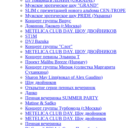
DJ ТоварищЪ ЛЕНИН (UKRAINE)
Мужское эротическое шоу "GRAND"
SLIM с презентацией нового альбома CEN-TROPE
Мужское эротическое шоу PRIDE (Украина)
Концерт группы Вирус
Доминик Джокер (г.Москва)
METELICA CLUB DAY. ШОУ ДВОЙНИКОВ
ST1M
DVJ Bazuka
Концерт группы "Слот"
METELICA CLUB DAY. ШОУ ДВОЙНИКОВ
Концерт певицы Эльвира Т
Проект Malibu Breeze (Hungary)
Концерт группы Мираж (солистка Маргарита
Суханкина)
Sharon May Linn(вокал of Alex Gaudino)
Шоу двойников
Открытие серии пенных вечеринок
Данко
Пенная вечеринка SUMMER PARTY
Matisse & Sadko
Концерт группы Турбомода (г.Москва)
METELICA CLUB DAY. Шоу двойников
METELICA CLUB DAY. Шоу двойников
Пенная вечеринка