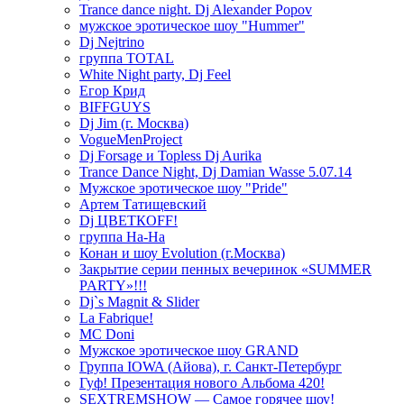
Trance dance night. Dj Alexander Popov
мужское эротическое шоу "Hummer"
Dj Nejtrino
группа TOTAL
White Night party, Dj Feel
Егор Крид
BIFFGUYS
Dj Jim (г. Москва)
VogueMenProject
Dj Forsage и Topless Dj Aurika
Trance Dance Night, Dj Damian Wasse 5.07.14
Мужское эротическое шоу "Pride"
Артем Татищевский
Dj ЦВЕТКOFF!
группа На-На
Конан и шоу Evolution (г.Москва)
Закрытие серии пенных вечеринок «SUMMER
PARTY»!!!
Dj`s Magnit & Slider
La Fabrique!
MC Doni
Мужское эротическое шоу GRAND
Группа IOWA (Айова), г. Санкт-Петербург
Гуф! Презентация нового Альбома 420!
SEXTREMSHOW — Самое горячее шоу!