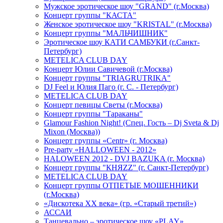
Мужское эротическое шоу "GRAND" (г.Москва)
Концерт группы "КАСТА"
Женское эротическое шоу "KRISTAL" (г.Москва)
Концерт группы "МАЛЬЧИШНИК"
Эротическое шоу КАТИ САМБУКИ (г.Санкт-
Петербург)
METELICA CLUB DAY
Концерт Юлии Савичевой (г.Москва)
Концерт группы "TRIAGRUTRIKA"
DJ Feel и Юлия Паго (г. С. - Петербург)
METELICA CLUB DAY
Концерт певицы Светы (г.Москва)
Концерт группы "Тараканы"
Glamour Fashion Night! (Спец. Гость – Dj Sveta & Dj
Mixon (Москва))
Концерт группы «Centr» (г. Москва)
Pre-party «HALLOWEEN - 2012»
HALOWEEN 2012 - DVJ BAZUKA (г. Москва)
Концерт группы "КНЯZZ" (г. Санкт-Петербург)
METELICA CLUB DAY
Концерт группы ОТПЕТЫЕ МОШЕННИКИ
(г.Москва)
«Дискотека ХХ века» (гр. «Старый третий»)
АССАИ
Танцевально – эротическое шоу «PLAY»