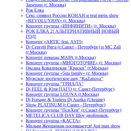
Зацепин (г. Москва)
Рок Елка
Секс символ России КОНАН и real mens show
«REVOLUYION» (г. Москва)
Концерт группы «ИНФИНИТИ» (г. Москва)
РОК ЕЛКА 2! АЛЬТЕРНАТИВНЫЙ НОВЫЙ
ГОД!
Концерт «ARTIC feat. ASTI»
Dj Сергей Рига (г.Санкт - Петербург) и MC Zali
(г.Москва)
Концерт певицы МАРА (г.Москва)
Концерт группы «МНОГОТОЧИЕ» (г. Москва)
Оксана Ковалевская "Краски" (г.Москва)
Концерт группы «5sta family» (г. Москва)
Мужское эротическое шоу "KaZanova"
Концерт группы "ТРИАДА"
Dj FEEL & Юля ПАГО (г. Санкт-Петербург)
Концерт группы LOUNA (г.Москва)
Dj Forsage & Topless Dj Aurika (Ukraine)
Show PLATINUM (г.Санкт - Петербург)
Концерт группы "ПсиХея" (г.Снакт-Петербург)
METELICA CLUB DAY Шоу двойников.
Концерт группы «КАСТА»
Милым Женщинам посвящается! Just man show