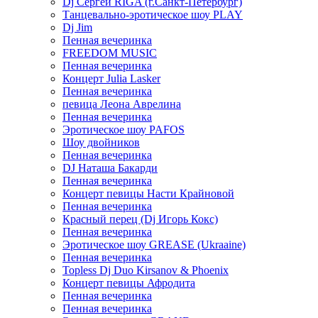
Dj Сергей RIGA (г.Санкт-Петербург)
Танцевально-эротическое шоу PLAY
Dj Jim
Пенная вечеринка
FREEDOM MUSIC
Пенная вечеринка
Концерт Julia Lasker
Пенная вечеринка
певица Леона Аврелина
Пенная вечеринка
Эротическое шоу PAFOS
Шоу двойников
Пенная вечеринка
DJ Наташа Бакарди
Пенная вечеринка
Концерт певицы Насти Крайновой
Пенная вечеринка
Красный перец (Dj Игорь Кокс)
Пенная вечеринка
Эротическое шоу GREASE (Ukraaine)
Пенная вечеринка
Topless Dj Duo Kirsanov & Phoenix
Концерт певицы Афродита
Пенная вечеринка
Пенная вечеринка