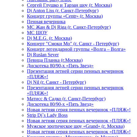
Сергей Глушко и Тарзан шоу (г. Москва)
Dj Anton Liss (г. Санкт-Петербург)
Концерт группы «Centr» (г. Москва)
Пенная вечерника
МС Жан & Dj Riga (г. Санкт-Петербург)
МС ШОУ
Dj M.E.G. (г. Москва)
Концерт "Смоки Мо" (г. Санкт - Петербург)
Концерт легендарной группы «Волга – Волга»
Dj Ruslan Sever
Певица Планка (г.Москва)
Дискотека 80/90-х «Пять Звезд»
Презентация летней серии пенных вечеринок
«ПЛЯЖ»!
Dj Nil (г. Санкт - Петербург)
Презентация летней серии пенных вечеринок
«ПЛЯЖ»!
Матисс & Садко (г. Санкт-Петербург)
Дискотека 80/90-х «Пять Звезд»
Новая летняя серия пенных вечеринок «ПЛЯЖ»!
Strip Dj`s Lady Boss
Новая летняя серия пенных вечеринок «ПЛЯЖ»!
Мужское эротическое шоу «Grand» (г. Москва)
Новая летняя серия пенных вечеринок «ПЛЯЖ»!