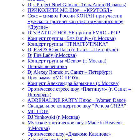
Dj's Project Noel Gitman г.Тель-Авив (Израиль)
ПРИКОЛИТИ МС-Шоу – «КРУТОБЛ»
Секс – символ России КОНАН при участии
мужского эротического экстримального шоу
«Другие»
Dj`s BATTLE HOUSE против EVRO - POP
Концерт группы «5sta family» (г. Москва)
Концерт группы "ТРИАГРУТРИКА"
Dj Feel & Юля Паго (г. Санкт - Петербург)
Dj Fire Lady (г.Москва)
Концерт группы «Demo» (г. Москва)
Пенная вечеринка
Dj Alexey Romeo (г. Санкт – Петербург)
Программа «МС ШОУ»
Концерт Александра Барыкина (г. Москва)
Эротическое стресс шоу «Платинум» (г. Санкт –
Петербург)
ADRENALINE PARTY Плюс – Women Dance
Скандальное концертное шоу "Репера СЯВА"
МС ШОУ
DJ Yankovski (г. Москва)
Мужское эротическое шоу «Made in Heaven»
(г.Москва)
Эротическое шоу «Джакомо Казанова»
Adrenaline party плюс