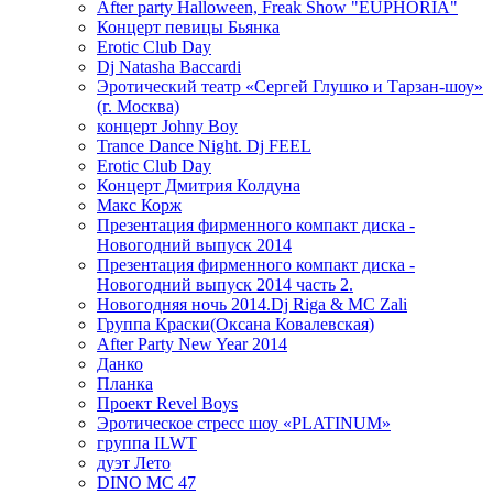
After party Halloween, Freak Show "EUPHORIA"
Концерт певицы Бьянка
Erotic Club Day
Dj Natasha Baccardi
Эротический театр «Сергей Глушко и Тарзан-шоу»
(г. Москва)
концерт Johny Boy
Trance Dance Night. Dj FEEL
Erotic Club Day
Концерт Дмитрия Колдуна
Макс Корж
Презентация фирменного компакт диска -
Новогодний выпуск 2014
Презентация фирменного компакт диска -
Новогодний выпуск 2014 часть 2.
Новогодняя ночь 2014.Dj Riga & MC Zali
Группа Краски(Оксана Ковалевская)
After Party New Year 2014
Данко
Планка
Проект Revel Boys
Эротическое стресс шоу «PLATINUM»
группа ILWT
дуэт Лето
DINO MC 47