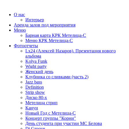
О нас
Интерьер
Аренда залов под мероприятия
Меню
Барная карта КРК Метелица-С
Меню КРК Метелица-С
Фотоотчеты
Lx24 (Алексей Назаров). Презентация нового
альбома
Kolya Funk
Wight party
Женский день
Клубника со сливками (часть 2)
Jazz bass
Definition
Strip show
Диско 80-х
Метелица стрип
Канун
Новый Год с Метелица-С
Концерт группы "Корни"
День студента при участии МС Белова
Dj Groove