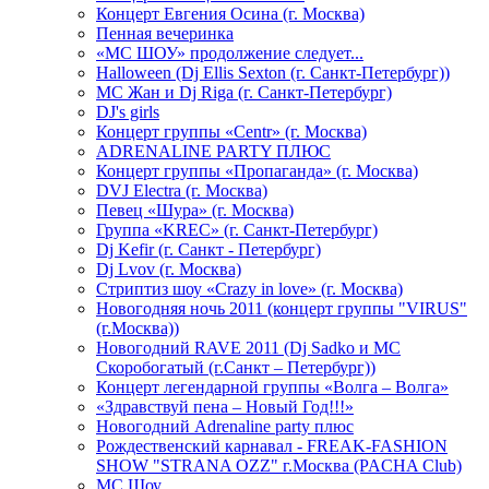
Концерт Евгения Осина (г. Москва)
Пенная вечеринка
«МС ШОУ» продолжение следует...
Halloween (Dj Ellis Sexton (г. Санкт-Петербург))
МС Жан и Dj Riga (г. Санкт-Петербург)
DJ's girls
Концерт группы «Centr» (г. Москва)
ADRENALINE PARTY ПЛЮС
Концерт группы «Пропаганда» (г. Москва)
DVJ Electra (г. Москва)
Певец «Шура» (г. Москва)
Группа «KREC» (г. Санкт-Петербург)
Dj Kefir (г. Санкт - Петербург)
Dj Lvov (г. Москва)
Стриптиз шоу «Crazy in love» (г. Москва)
Новогодняя ночь 2011 (концерт группы "VIRUS"
(г.Москва))
Новогодний RAVE 2011 (Dj Sadko и MC
Скоробогатый (г.Санкт – Петербург))
Концерт легендарной группы «Волга – Волга»
«Здравствуй пена – Новый Год!!!»
Новогодний Adrenaline party плюс
Рождественский карнавал - FREAK-FASHION
SHOW "STRANA OZZ" г.Москва (PACHA Club)
MC Шоу