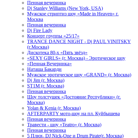
Пенная вечеринка
Dj Stanley Williams (New York, USA)
Мужское стриптиз шоу «Made in Heaven» г.
Москва
Пенная вечеринка
Dj Fire Lady
Концерт группы «25/17»
TRANCE DANCE NIGHT - Dj PAUL VINITSKY
(г.Москва)
Дискотека 80-х «Пять звёзд»
«SEXY GIRLS» (г. Москва) - Эротическое шоу
«Пенная Вечеринка»
Hаташа Бакарди
Мужское эротическое шоу «GRAND» (г. Москва)
Dj Jim (г. Москва)
ST1M (г. Москва)
Пенная вечеринка
Шоу толстушек «Достояние Республики» (г.
Москва)
Yolan & Kenia (г. Москва)
AFTERPARTY мото-шоу на пл. Куйбышева
Пенная вечеринка
Травести - шоу «Teatro» (г. Москва)
Пенная вечеринка
5 Плюх, DJ Nick-One и Drum Pirate(г. Москва)