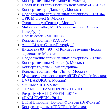
Концерт певицы «Натали» (г. Москва)
Новая летняя серия пенных вечеринок «ПЛЯЖ»!
Концерт певца "Данко" (г. Москва)
Продолжение серии пенных вечеринок «ПЛЯЖ»
OPIUM project (г. Москва)
Стрип – шоу «Тени» (г. Москва)
Matissе & Sadko, MC Скоробогатый (г. Санкт-
Петербург)
Новый сезон «МС ШОУ»
Концерт группы «КАСТА»
Anton Liss (г. Санкт-Петербург)
Дискотека 80 – 90 – х! Концерт группы «Божья
коровка» (г. Москва)
Продолжение серии пенных вечеринок «Пляж»
Концерт певицы «Света» (г. Москва)
Концерт группы «Триагрутрика»
Концерт группы «Чи - Ли» (г. Москва)
Мужское эротическое шоу «RED CAP» (г. Москва)
DVJ BAZUKA (г. Москва)
Золотые хиты XX века
GLAMOUR FASHION NIGHT 2011
Pre-party «HALLOWEEN - 2011»
«HALLOWEEN - 2011»
Digital Emotions - Володя Фонарев (Dj Фонарь)
Концерт группы «CENTR» (г. Москва)