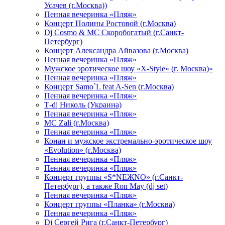
Усачев (г.Москва))
Пенная вечеринка «Пляж»
Концерт Полины Ростовой (г.Москва)
Dj Cosmo & МС Скоробогатый (г.Санкт-
Петербург)
Концерт Александра Айвазова (г.Москва)
Пенная вечеринка «Пляж»
Мужское эротическое шоу «X-Style» (г. Москва)»
Пенная вечеринка «Пляж»
Концерт Samo`L feat A-Sen (г.Москва)
Пенная вечеринка «Пляж»
Т-dj Николь (Украина)
Пенная вечеринка «Пляж»
МС Zali (г.Москва)
Пенная вечеринка «Пляж»
Конан и мужское экстремально-эротическое шоу
«Evolution» (г.Москва)
Пенная вечеринка «Пляж»
Пенная вечеринка «Пляж»
Концерт группы «S*NEЖNO» (г.Санкт-
Петербург), а также Ron May (dj set)
Пенная вечеринка «Пляж»
Концерт группы «Планка» (г.Москва)
Пенная вечеринка «Пляж»
Dj Сергей Рига (г.Санкт-Петербург)