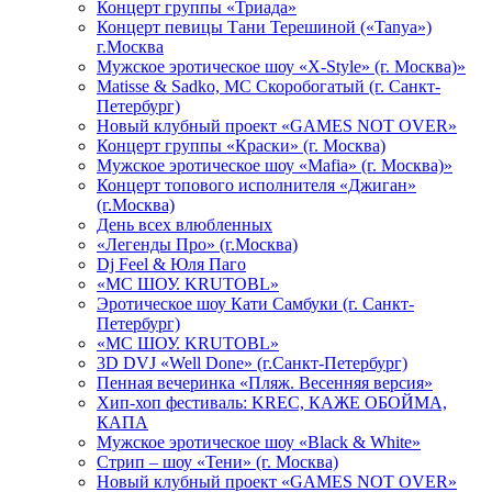
Концерт группы «Триада»
Концерт певицы Тани Терешиной («Tanya»)
г.Москва
Мужское эротическое шоу «X-Style» (г. Москва)»
Matissе & Sadko, MC Скоробогатый (г. Санкт-
Петербург)
Новый клубный проект «GAMES NOT OVER»
Концерт группы «Краски» (г. Москва)
Мужское эротическое шоу «Mafia» (г. Москва)»
Концерт топового исполнителя «Джиган»
(г.Москва)
День всех влюбленных
«Легенды Про» (г.Москва)
Dj Feel & Юля Паго
«МС ШОУ. KRUTOBL»
Эротическое шоу Кати Самбуки (г. Санкт-
Петербург)
«МС ШОУ. KRUTOBL»
3D DVJ «Well Done» (г.Санкт-Петербург)
Пенная вечеринка «Пляж. Весенняя версия»
Хип-хоп фестиваль: KREC, КАЖЕ ОБОЙМА,
КАПА
Мужское эротическое шоу «Black & White»
Стрип – шоу «Тени» (г. Москва)
Новый клубный проект «GAMES NOT OVER»