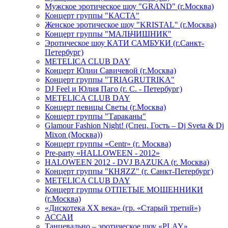
Мужское эротическое шоу "GRAND" (г.Москва)
Концерт группы "КАСТА"
Женское эротическое шоу "KRISTAL" (г.Москва)
Концерт группы "МАЛЬЧИШНИК"
Эротическое шоу КАТИ САМБУКИ (г.Санкт-
Петербург)
METELICA CLUB DAY
Концерт Юлии Савичевой (г.Москва)
Концерт группы "TRIAGRUTRIKA"
DJ Feel и Юлия Паго (г. С. - Петербург)
METELICA CLUB DAY
Концерт певицы Светы (г.Москва)
Концерт группы "Тараканы"
Glamour Fashion Night! (Спец. Гость – Dj Sveta & Dj
Mixon (Москва))
Концерт группы «Centr» (г. Москва)
Pre-party «HALLOWEEN - 2012»
HALOWEEN 2012 - DVJ BAZUKA (г. Москва)
Концерт группы "КНЯZZ" (г. Санкт-Петербург)
METELICA CLUB DAY
Концерт группы ОТПЕТЫЕ МОШЕННИКИ
(г.Москва)
«Дискотека ХХ века» (гр. «Старый третий»)
АССАИ
Танцевально – эротическое шоу «PLAY»