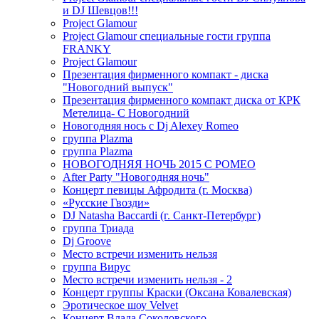
и DJ Шевцов!!!
Project Glamour
Project Glamour специальные гости группа
FRANKY
Project Glamour
Презентация фирменного компакт - диска
"Новогодний выпуск"
Презентация фирменного компакт диска от КРК
Метелица- С Новогодний
Новогодняя нось с Dj Alexey Romeo
группа Plazma
группа Plazma
НОВОГОДНЯЯ НОЧЬ 2015 C РОМЕО
After Party "Новогодняя ночь"
Концерт певицы Афродита (г. Москва)
«Русские Гвозди»
DJ Natasha Baccardi (г. Санкт-Петербург)
группа Триада
Dj Groove
Место встречи изменить нельзя
группа Вирус
Место встречи изменить нельзя - 2
Концерт группы Краски (Оксана Ковалевская)
Эротическое шоу Velvet
Концерт Влада Соколовского