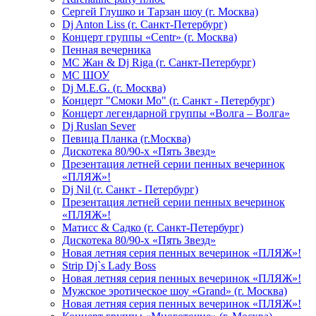
Сергей Глушко и Тарзан шоу (г. Москва)
Dj Anton Liss (г. Санкт-Петербург)
Концерт группы «Centr» (г. Москва)
Пенная вечерника
МС Жан & Dj Riga (г. Санкт-Петербург)
МС ШОУ
Dj M.E.G. (г. Москва)
Концерт "Смоки Мо" (г. Санкт - Петербург)
Концерт легендарной группы «Волга – Волга»
Dj Ruslan Sever
Певица Планка (г.Москва)
Дискотека 80/90-х «Пять Звезд»
Презентация летней серии пенных вечеринок
«ПЛЯЖ»!
Dj Nil (г. Санкт - Петербург)
Презентация летней серии пенных вечеринок
«ПЛЯЖ»!
Матисс & Садко (г. Санкт-Петербург)
Дискотека 80/90-х «Пять Звезд»
Новая летняя серия пенных вечеринок «ПЛЯЖ»!
Strip Dj`s Lady Boss
Новая летняя серия пенных вечеринок «ПЛЯЖ»!
Мужское эротическое шоу «Grand» (г. Москва)
Новая летняя серия пенных вечеринок «ПЛЯЖ»!