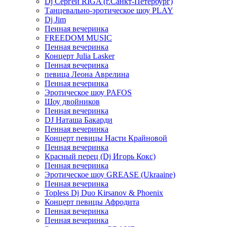
Dj Сергей RIGA (г.Санкт-Петербург)
Танцевально-эротическое шоу PLAY
Dj Jim
Пенная вечеринка
FREEDOM MUSIC
Пенная вечеринка
Концерт Julia Lasker
Пенная вечеринка
певица Леона Аврелина
Пенная вечеринка
Эротическое шоу PAFOS
Шоу двойников
Пенная вечеринка
DJ Наташа Бакарди
Пенная вечеринка
Концерт певицы Насти Крайновой
Пенная вечеринка
Красный перец (Dj Игорь Кокс)
Пенная вечеринка
Эротическое шоу GREASE (Ukraaine)
Пенная вечеринка
Topless Dj Duo Kirsanov & Phoenix
Концерт певицы Афродита
Пенная вечеринка
Пенная вечеринка