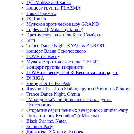
Dj`s Matisse and Sadko
концерт группы PLAZMA
Парк Горького
Dj Romeo
Мужское эротическое шоу GRAND
Topless - Dj Milana (Ukraine)
Эротическое шок шоу Кати Самбуки
Slim
Trance Dance Night. KYAU & ALBERT
концерт Влада Соколовского
LOVEите Весну
Мужское эротическое шоу "ТЕНИ"
Концерт группы Инфинити
LOVEите весну! Part 3! Весенняя лихорадка!
Dj RIGA
концерт Artic feat Asti
Russian Hip – Hop Station, группа Восточный округ
Trance Dance Night, Omnia
"Молодежка", специальный гость группа
"Интонация"
Открытие серии пенных вечеринок Summer Party
"Конан и шоу Evolution" (г.Москва)
Black Star inc. Natan
Summer Party
Дискотека ХХ века. Игорек