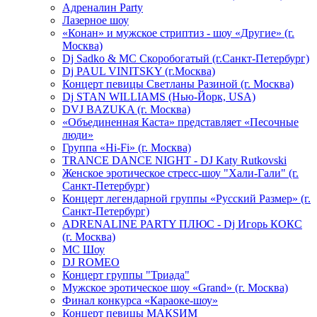
Адреналин Party
Лазерное шоу
«Конан» и мужское стриптиз - шоу «Другие» (г.
Москва)
Dj Sadko & МС Скоробогатый (г.Санкт-Петербург)
Dj PAUL VINITSKY (г.Москва)
Концерт певицы Светланы Разиной (г. Москва)
Dj STAN WILLIAMS (Нью-Йорк, USA)
DVJ BAZUKA (г. Москва)
«Объединенная Каста» представляет «Песочные
люди»
Группа «Hi-Fi» (г. Москва)
TRANCE DANCE NIGHT - DJ Katy Rutkovski
Женское эротическое стресс-шоу "Хали-Гали" (г.
Санкт-Петербург)
Концерт легендарной группы «Русский Размер» (г.
Санкт-Петербург)
ADRENALINE PARTY ПЛЮС - Dj Игорь КОКС
(г. Москва)
MC Шоу
DJ ROMEO
Концерт группы "Триада"
Мужское эротическое шоу «Grand» (г. Москва)
Финал конкурса «Караоке-шоу»
Концерт певицы МАКSИМ