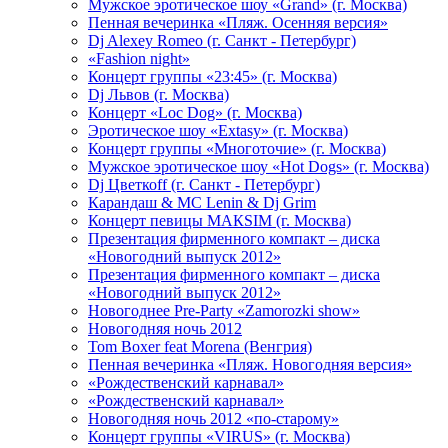
Мужское эротическое шоу «Grand» (г. Москва)
Пенная вечеринка «Пляж. Осенняя версия»
Dj Alexey Romeo (г. Санкт - Петербург)
«Fashion night»
Концерт группы «23:45» (г. Москва)
Dj Львов (г. Москва)
Концерт «Loc Dog» (г. Москва)
Эротическое шоу «Extasy» (г. Москва)
Концерт группы «Многоточие» (г. Москва)
Мужское эротическое шоу «Hot Dogs» (г. Москва)
Dj Цветкоff (г. Санкт - Петербург)
Карандаш & МС Lenin & Dj Grim
Концерт певицы МАКSIМ (г. Москва)
Презентация фирменного компакт – диска
«Новогодний выпуск 2012»
Презентация фирменного компакт – диска
«Новогодний выпуск 2012»
Новогоднее Pre-Party «Zamorozki show»
Новогодняя ночь 2012
Tom Boxer feat Morena (Венгрия)
Пенная вечеринка «Пляж. Новогодняя версия»
«Рождественский карнавал»
«Рождественский карнавал»
Новогодняя ночь 2012 «по-старому»
Концерт группы «VIRUS» (г. Москва)