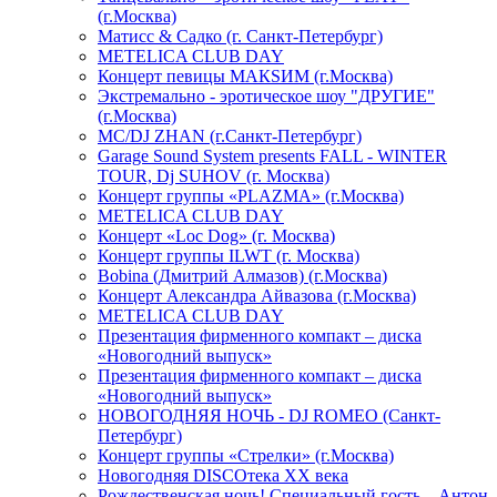
(г.Москва)
Матисс & Садко (г. Санкт-Петербург)
METELICA CLUB DAY
Концерт певицы МАКSИМ (г.Москва)
Экстремально - эротическое шоу "ДРУГИЕ"
(г.Москва)
МС/DJ ZHAN (г.Санкт-Петербург)
Garage Sound System presents FALL - WINTER
TOUR, Dj SUHOV (г. Москва)
Концерт группы «PLAZMA» (г.Москва)
METELICA CLUB DAY
Концерт «Loc Dog» (г. Москва)
Концерт группы ILWT (г. Москва)
Bobina (Дмитрий Алмазов) (г.Москва)
Концерт Александра Айвазова (г.Москва)
METELICA CLUB DAY
Презентация фирменного компакт – диска
«Новогодний выпуск»
Презентация фирменного компакт – диска
«Новогодний выпуск»
НОВОГОДНЯЯ НОЧЬ - DJ ROMEO (Санкт-
Петербург)
Концерт группы «Стрелки» (г.Москва)
Новогодняя DISCOтека ХХ века
Рождественская ночь! Специальный гость – Антон