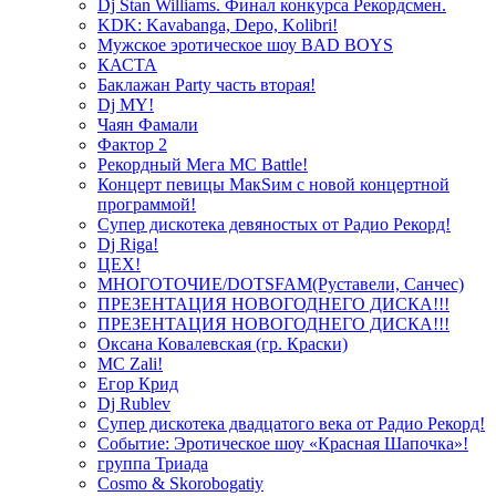
Dj Stan Williams. Финал конкурса Рекордсмен.
KDK: Kavabanga, Depo, Kolibri!
Мужское эротическое шоу BAD BOYS
КАСТА
Баклажан Party часть вторая!
Dj MY!
Чаян Фамали
Фактор 2
Рекордный Мега МС Battle!
Концерт певицы МакSим с новой концертной
программой!
Супер дискотека девяностых от Радио Рекорд!
Dj Riga!
ЦЕХ!
МНОГОТОЧИЕ/DOTSFAM(Руставели, Санчес)
ПРЕЗЕНТАЦИЯ НОВОГОДНЕГО ДИСКА!!!
ПРЕЗЕНТАЦИЯ НОВОГОДНЕГО ДИСКА!!!
Оксана Ковалевская (гр. Краски)
MC Zali!
Егор Крид
Dj Rublev
Супер дискотека двадцатого века от Радио Рекорд!
Событие: Эротическое шоу «Красная Шапочка»!
группа Триада
Cosmo & Skorobogatiy