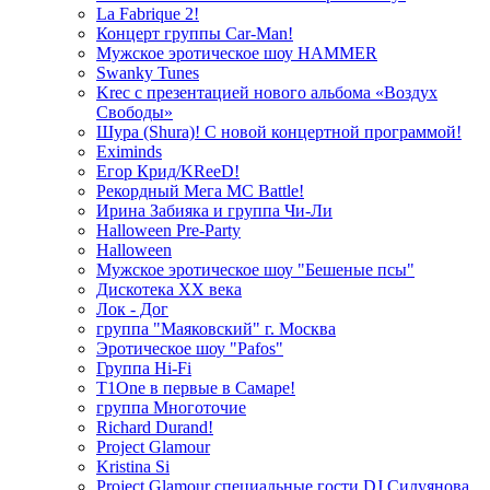
La Fabrique 2!
Концерт группы Car-Man!
Мужское эротическое шоу HAMMER
Swanky Tunes
Krec с презентацией нового альбома «Воздух
Свободы»
Шура (Shura)! С новой концертной программой!
Eximinds
Егор Крид/KReeD!
Рекордный Мега МС Battle!
Ирина Забияка и группа Чи-Ли
Halloween Pre-Party
Halloween
Мужское эротическое шоу "Бешеные псы"
Дискотека ХХ века
Лок - Дог
группа "Маяковский" г. Москва
Эротическое шоу "Pafos"
Группа Hi-Fi
T1One в первые в Самаре!
группа Многоточие
Richard Durand!
Project Glamour
Kristina Si
Project Glamour специальные гости DJ Силуянова