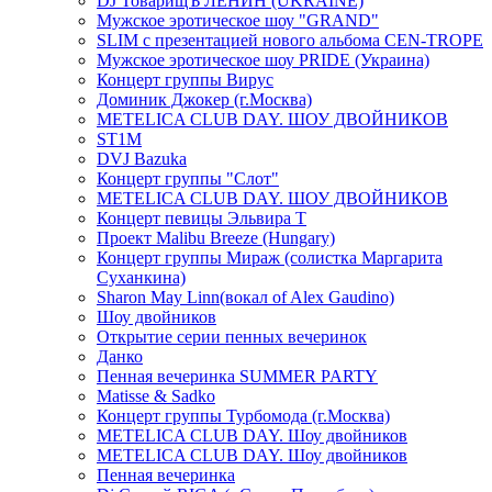
DJ ТоварищЪ ЛЕНИН (UKRAINE)
Мужское эротическое шоу "GRAND"
SLIM с презентацией нового альбома CEN-TROPE
Мужское эротическое шоу PRIDE (Украина)
Концерт группы Вирус
Доминик Джокер (г.Москва)
METELICA CLUB DAY. ШОУ ДВОЙНИКОВ
ST1M
DVJ Bazuka
Концерт группы "Слот"
METELICA CLUB DAY. ШОУ ДВОЙНИКОВ
Концерт певицы Эльвира Т
Проект Malibu Breeze (Hungary)
Концерт группы Мираж (солистка Маргарита
Суханкина)
Sharon May Linn(вокал of Alex Gaudino)
Шоу двойников
Открытие серии пенных вечеринок
Данко
Пенная вечеринка SUMMER PARTY
Matisse & Sadko
Концерт группы Турбомода (г.Москва)
METELICA CLUB DAY. Шоу двойников
METELICA CLUB DAY. Шоу двойников
Пенная вечеринка