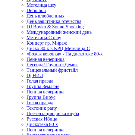
Метелица шоу
Definition
День влюбленных
День защитника отечества
DJ Boyko & Sound Shocking
Международный женский день
Метелица-С шоу
Концерт гр. Мираж
Диско 80-х в КРЦ Метелица-С
«Божья коровка» - На дискотеке 80-х
Пенная вечеринка
Легенда! Группа «Демо»
Танцевальный фристайл
Dj НИЛ
Голая правда
Группа Земляне
Пенная вечеринка
Группа Вирус
Голая правда
Тектоник party
Презентация диска клуба
Русская Ибица
Дискотека 80-х
Пенная вечеринка