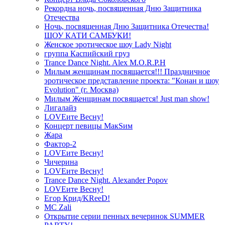
Рекордна ночь, посвященная Дню Защитника
Отечества
Ночь, посвященная Дню Защитника Отечества!
ШОУ КАТИ САМБУКИ!
Женское эротическое шоу Lady Night
группа Каспийский груз
Trance Dance Night. Alex M.O.R.P.H
Милым женщинам посвящается!!! Праздничное
эротическое представление проекта: "Конан и шоу
Evolution" (г. Москва)
Милым Женщинам посвящается! Just man show!
Лигалайз
LOVEите Весну!
Концерт певицы МакSим
Жара
Фактор-2
LOVEите Весну!
Чичерина
LOVEите Весну!
Trance Dance Night. Alexander Popov
LOVEите Весну!
Егор Крид/KReeD!
MC Zali
Открытие серии пенных вечеринок SUMMER