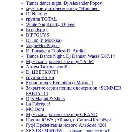
Trance dance night. Dj Alexander Popov
мужское эротическое шоу "Hummer"
Dj Nejtrino
группа TOTAL
White Night party, Dj Feel
Егор Крид
BIFFGUYS
Dj Jim (г. Москва)
VogueMenProject
Dj Forsage и Topless Dj Aurika
Trance Dance Night, Dj Damian Wasse 5.07.14
Мужское эротическое шоу "Pride"
Артем Татищевский
Dj ЦВЕТКOFF!
группа На-На
Конан и шоу Evolution (г.Москва)
Закрытие серии пенных вечеринок «SUMMER
PARTY»!!!
Dj`s Magnit & Slider
La Fabrique!
MC Doni
Мужское эротическое шоу GRAND
Группа IOWA (Айова), г. Санкт-Петербург
Гуф! Презентация нового Альбома 420!
SEXTREMSHOW — Самое горячее шоу!