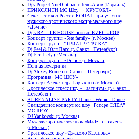
Dj's Project Noel Gitman г.Тель-Авив (Израиль)
ПРИКОЛИТИ МС-Шоу – «КРУТОБЛ»
Секс – символ России КОНАН при участии
мужского эротического экстримального шоу
«Другие»
Dj`s BATTLE HOUSE против EVRO - POP
Концерт группы «5sta family» (г. Москва)
Концерт группы "ТРИАГРУТРИКА"
Dj Feel & Юля Паго (г. Санкт - Петербург)
Dj Fire Lady (г.Москва)
Концерт группы «Demo» (г. Москва)
Пенная вечеринка
Dj Alexey Romeo (г. Санкт – Петербург)
Программа «МС ШОУ»
Концерт Александра Барыкина (г. Москва)
Эротическое стресс шоу «Платинум» (г. Санкт –
Петербург)
ADRENALINE PARTY Плюс – Women Dance
Скандальное концертное шоу "Репера СЯВА"
МС ШОУ
DJ Yankovski (г. Москва)
Мужское эротическое шоу «Made in Heaven»
(г.Москва)
Эротическое шоу «Джакомо Казанова»
Adrenaline party плюс