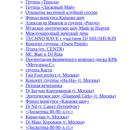
Группа «Триада»
Группа «Ласковый Май»
Открытие весенней клубной сессии
Финал конкурса Караоке-шоу
Александр Иванов и группа «Рондо»
Мужское эротическое шоу Made in Heaven
Международный женский день
TECHNO RAVE с участием DJ SHUSHUKIN
Концерт группы «Quest Pistols»
Птаха (ex. CENTR)
МС Жан и DJ Riga
Презентация фирменного компакт-диска КРК
«Метелица-С»
группа Каста
Fast Foot project (г. Москва)
Концерт группы «На-На» (г. Москва)
Пенная вечеринка
Dj Богдан Кантимиров (г. Москва)
Эротическое шоу «Diamond Girls» (г. Москва)
Финал конкурса «Караоке-шоу»
Dj Nil (г. Санкт-Петербург)
«Дискотека 80-90–х гг.»
Карандаш (г. Москва)
Dj Макс Короваев (г. Москва)
«Дискотека 80-90–х гг.»