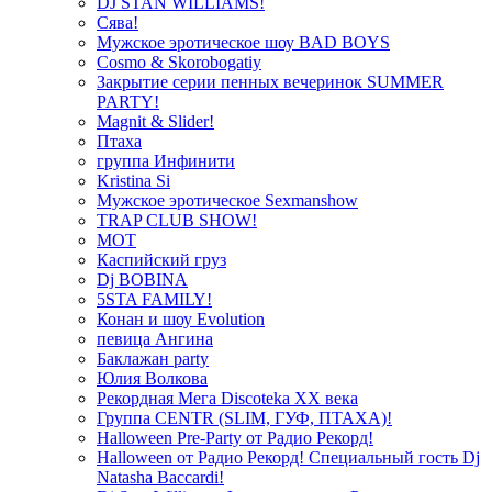
DJ STAN WILLIAMS!
Сява!
Мужское эротическое шоу BAD BOYS
Cosmo & Skorobogatiy
Закрытие серии пенных вечеринок SUMMER
PARTY!
Magnit & Slider!
Птаха
группа Инфинити
Kristina Si
Мужское эротическое Sexmanshow
TRAP CLUB SHOW!
МОТ
Каспийский груз
Dj BOBINA
5STA FAMILY!
Конан и шоу Evolution
певица Ангина
Баклажан party
Юлия Волкова
Рекордная Мега Discoteka XX века
Группа CENTR (SLIM, ГУФ, ПТАХА)!
Halloween Pre-Party от Радио Рекорд!
Halloween от Радио Рекорд! Специальный гость Dj
Natasha Baccardi!