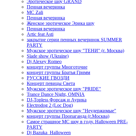
Эротическое шоу GRAND
Пенная вечеринка
MC Zali
Пенная вечеринка
Женское эротическое Эрика шоу
Пенная вечеринка
Artic feat Asti
закрытие серии пенных вечеринок SUMMER
PARTY
Мужское эротическое шоу "ТЕНИ" (г. Москва)
Slade show (Ukraine)
Dj Alexey Romeo
концерт группы Многоточие
концерт группы Братья Гримм
РУССКИЕ ГВОЗДИ
Концерт певицы Света
Мужское эротическое шоу "PRIDE"
Trance Dance Night, OMNIA
DJ-Topless Форсаж и Аурика
Electrodog 2 (Loc Dog)
Мужское эротическое шоу "Неудержимые"
концерт группы Пропаганда (г.Москва)
Самое страшное МС шоу в году. Halloween PRE-
PARTY
Dj Bazuka_Halloween