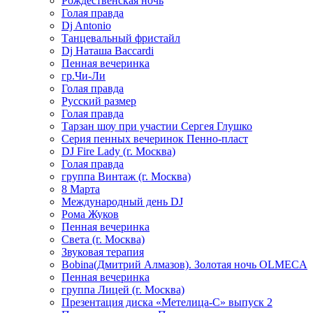
Рождественская ночь
Голая правда
Dj Antonio
Танцевальный фристайл
Dj Наташа Baccardi
Пенная вечеринка
гр.Чи-Ли
Голая правда
Русский размер
Голая правда
Тарзан шоу при участии Сергея Глушко
Серия пенных вечеринок Пенно-пласт
DJ Fire Lady (г. Москва)
Голая правда
группа Винтаж (г. Москва)
8 Марта
Международный день DJ
Рома Жуков
Пенная вечеринка
Света (г. Москва)
Звуковая терапия
Bobina(Дмитрий Алмазов). Золотая ночь OLMECA
Пенная вечеринка
группа Лицей (г. Москва)
Презентация диска «Метелица-С» выпуск 2