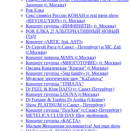
Зацепин (г. Москва)
Рок Елка
Секс символ России КОНАН и real mens show
«REVOLUYION» (г. Москва)
Концерт группы «ИНФИНИТИ» (г. Москва)
РОК ЕЛКА 2! АЛЬТЕРНАТИВНЫЙ НОВЫЙ
ГОД!
Концерт «ARTIC feat. ASTI»
Dj Сергей Рига (г.Санкт - Петербург) и MC Zali
(г.Москва)
Концерт певицы МАРА (г.Москва)
Концерт группы «МНОГОТОЧИЕ» (г. Москва)
Оксана Ковалевская "Краски" (г.Москва)
Концерт группы «5sta family» (г. Москва)
Мужское эротическое шоу "KaZanova"
Концерт группы "ТРИАДА"
Dj FEEL & Юля ПАГО (г. Санкт-Петербург)
Концерт группы LOUNA (г.Москва)
Dj Forsage & Topless Dj Aurika (Ukraine)
Show PLATINUM (г.Санкт - Петербург)
Концерт группы "ПсиХея" (г.Снакт-Петербург)
METELICA CLUB DAY Шоу двойников.
Концерт группы «КАСТА»
Милым Женщинам посвящается! Just man show