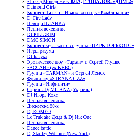
«Поезд Молодежи».
ВЛАД ТОПАЛОВ. «ДОМ-2»
Daimond Girls
Концерт Татьяны Ивановой и гр. «Комбинация»
Dj Fire Lady
Певица ПЛАНКА
Пенная вечеринка
DJ PILIGRIM
DMC SIMON
Концерт музыкантов группы «ПАРК ГОРЬКОГО»
Игры разума
DJ Базука
Эротическое шоу «Тарзан» и Сергей Глушко
«АССАИ» (ex-KREC)
Группа «CARMAN» и Сергей Лемох
Фрик-шоу «STRANA OZZ»
Группа «Инфинити»
Стрип - Dj MILANA (Украина)
DJ Игорь Кокс
Пенная вечеринка
Дискотека 80-х
Dj ROMEO
Le Truk aka Децл & Dj Nik One
Пенная вечеринка
Dance battle
Dj Stanley Williams (New York)