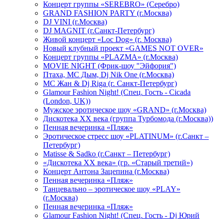
Концерт группы «SEREBRO» (Серебро)
GRAND FASHION PARTY (г.Москва)
DJ VINI (г.Москва)
DJ MAGNIT (г.Санкт-Петербург)
Живой концерт «Loc Dog» (г. Москва)
Новый клубный проект «GAMES NOT OVER»
Концерт группы «PLAZMA» (г.Москва)
MOVIE NIGHT (Фрик-шоу "Эйфория")
Птаха, МС Дым, Dj Nik One (г.Москва)
МС Жан & Dj Riga (г. Санкт-Петербург)
Glamour Fashion Night! (Спец. Гость - Cicada
(London, UK))
Мужское эротическое шоу «GRAND» (г.Москва)
Дискотека XX века (группа Турбомода (г.Москва))
Пенная вечеринка «Пляж»
Эротическое стресс шоу «PLATINUM» (г.Санкт –
Петербург)
Matisse & Sadko (г.Санкт – Петербург)
«Дискотека ХХ века» (гр. «Старый третий»)
Концерт Антона Зацепина (г.Москва)
Пенная вечеринка «Пляж»
Танцевально – эротическое шоу «PLAY»
(г.Москва)
Пенная вечеринка «Пляж»
Glamour Fashion Night! (Спец. Гость - Dj Юрий