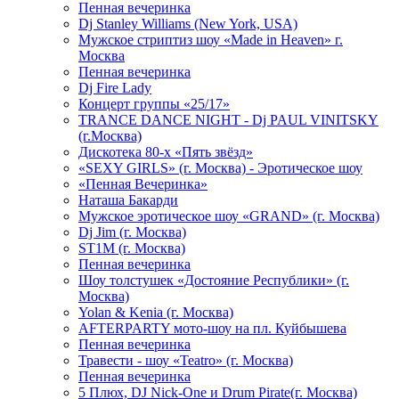
Пенная вечеринка
Dj Stanley Williams (New York, USA)
Мужское стриптиз шоу «Made in Heaven» г.
Москва
Пенная вечеринка
Dj Fire Lady
Концерт группы «25/17»
TRANCE DANCE NIGHT - Dj PAUL VINITSKY
(г.Москва)
Дискотека 80-х «Пять звёзд»
«SEXY GIRLS» (г. Москва) - Эротическое шоу
«Пенная Вечеринка»
Hаташа Бакарди
Мужское эротическое шоу «GRAND» (г. Москва)
Dj Jim (г. Москва)
ST1M (г. Москва)
Пенная вечеринка
Шоу толстушек «Достояние Республики» (г.
Москва)
Yolan & Kenia (г. Москва)
AFTERPARTY мото-шоу на пл. Куйбышева
Пенная вечеринка
Травести - шоу «Teatro» (г. Москва)
Пенная вечеринка
5 Плюх, DJ Nick-One и Drum Pirate(г. Москва)