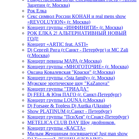
Зацепин (г. Москва)
Рок Елка
Секс символ России КОНАН и real mens show
«REVOLUYION» (г. Москва)
Концерт группы «ИНФИНИТИ» (г. Москва)
РОК ЕЛКА 2! АЛЬТЕРНАТИВНЫЙ НОВЫЙ
ГОД!
Концерт «ARTIC feat. ASTI»
Dj Сергей Рига (г.Санкт - Петербург) и MC Zali
(г.Москва)
Концерт певицы МАРА (г.Москва)
Концерт группы «МНОГОТОЧИЕ» (г. Москва)
Оксана Ковалевская "Краски" (г.Москва)
Концерт группы «5sta family» (г. Москва)
Мужское эротическое шоу "KaZanova"
Концерт группы "ТРИАДА"
Dj FEEL & Юля ПАГО (г. Санкт-Петербург)
Концерт группы LOUNA (г.Москва)
Dj Forsage & Topless Dj Aurika (Ukraine)
Show PLATINUM (г.Санкт - Петербург)
Концерт группы "ПсиХея" (г.Снакт-Петербург)
METELICA CLUB DAY Шоу двойников.
Концерт группы «КАСТА»
Милым Женщинам посвящается! Just man show