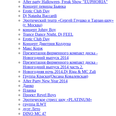
After party Halloween, Freak Show "EUPHORIA"
Концерт певицы Бьянка
Erotic Club Day
Dj Natasha Baccardi
Эротический театр «Сергей Глушко и Тарзан-шоу»
(г. Москва)
концерт Johny Boy
Trance Dance Night. Dj FEEL
Erotic Club Day
Концерт Дмитрия Колдуна
Макс Корж
Презентация фирменного компакт диска -
Новогодний выпуск 2014
Презентация фирменного компакт диска -
Новогодний выпуск 2014 часть 2.
Новогодняя ночь 2014.Dj Riga & MC Zali
Группа Краски(Оксана Ковалевская)
After Party New Year 2014
Данко
Планка
Проект Revel Boys
Эротическое стресс шоу «PLATINUM»
группа ILWT
дуэт Лето
DINO MC 47