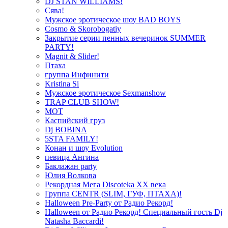
DJ STAN WILLIAMS!
Сява!
Мужское эротическое шоу BAD BOYS
Cosmo & Skorobogatiy
Закрытие серии пенных вечеринок SUMMER
PARTY!
Magnit & Slider!
Птаха
группа Инфинити
Kristina Si
Мужское эротическое Sexmanshow
TRAP CLUB SHOW!
МОТ
Каспийский груз
Dj BOBINA
5STA FAMILY!
Конан и шоу Evolution
певица Ангина
Баклажан party
Юлия Волкова
Рекордная Мега Discoteka XX века
Группа CENTR (SLIM, ГУФ, ПТАХА)!
Halloween Pre-Party от Радио Рекорд!
Halloween от Радио Рекорд! Специальный гость Dj
Natasha Baccardi!