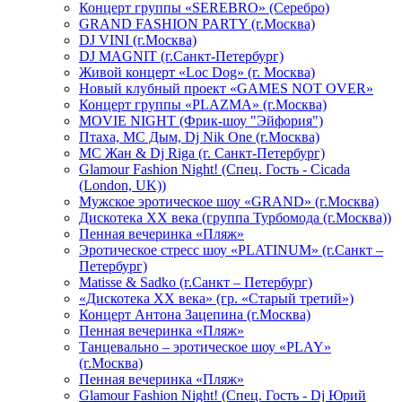
Концерт группы «SEREBRO» (Серебро)
GRAND FASHION PARTY (г.Москва)
DJ VINI (г.Москва)
DJ MAGNIT (г.Санкт-Петербург)
Живой концерт «Loc Dog» (г. Москва)
Новый клубный проект «GAMES NOT OVER»
Концерт группы «PLAZMA» (г.Москва)
MOVIE NIGHT (Фрик-шоу "Эйфория")
Птаха, МС Дым, Dj Nik One (г.Москва)
МС Жан & Dj Riga (г. Санкт-Петербург)
Glamour Fashion Night! (Спец. Гость - Cicada
(London, UK))
Мужское эротическое шоу «GRAND» (г.Москва)
Дискотека XX века (группа Турбомода (г.Москва))
Пенная вечеринка «Пляж»
Эротическое стресс шоу «PLATINUM» (г.Санкт –
Петербург)
Matisse & Sadko (г.Санкт – Петербург)
«Дискотека ХХ века» (гр. «Старый третий»)
Концерт Антона Зацепина (г.Москва)
Пенная вечеринка «Пляж»
Танцевально – эротическое шоу «PLAY»
(г.Москва)
Пенная вечеринка «Пляж»
Glamour Fashion Night! (Спец. Гость - Dj Юрий