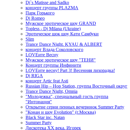
Dj`s Matisse and Sadko
концерт группы PLAZMA
Парк Горького
Dj Romeo
Мужское эротическое шоу GRAND
Topless - Dj Milana (Ukraine)
Эротическое шок шоу Кати Самбуки
Slim
Trance Dance Night. KYAU & ALBERT
концерт Влада Соколовского
LOVEите Весну
Мужское эротическое шоу "ТЕНИ"
Концерт группы Инфинити
LOVEите весну! Part 3! Весенняя лихорадка!
Dj RIGA
концерт Artic feat Asti
Russian Hip – Hop Station, группа Восточный округ
Trance Dance Night, Omnia
"Молодежка", специальный гость группа
"Интонация"
Открытие серии пенных вечеринок Summer Party
"Конан и шоу Evolution" (г.Москва)
Black Star inc. Natan
Summer Party
Дискотека ХХ века. Игорек