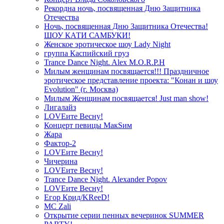
Рекордна ночь, посвященная Дню Защитника
Отечества
Ночь, посвященная Дню Защитника Отечества!
ШОУ КАТИ САМБУКИ!
Женское эротическое шоу Lady Night
группа Каспийский груз
Trance Dance Night. Alex M.O.R.P.H
Милым женщинам посвящается!!! Праздничное
эротическое представление проекта: "Конан и шоу
Evolution" (г. Москва)
Милым Женщинам посвящается! Just man show!
Лигалайз
LOVEите Весну!
Концерт певицы МакSим
Жара
Фактор-2
LOVEите Весну!
Чичерина
LOVEите Весну!
Trance Dance Night. Alexander Popov
LOVEите Весну!
Егор Крид/KReeD!
MC Zali
Открытие серии пенных вечеринок SUMMER