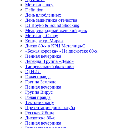
Метелица шоу
Definition
День влюбленных
День защитника отечества
DJ Boyko & Sound Shocking
Международный женский день
Метелица-С шоу
Концерт гр. Мираж
Диско 80-х в КРЦ Метелица-С
«Божья коровка» - На дискотеке 80-х
Пенная вечеринка
Легенда! Группа «Демо»
Танцевальный фристайл
Dj НИЛ
Голая правда
Группа Земляне
Пенная вечеринка
Группа Вирус
Голая правда
Тектоник party
Презентация диска клуба
Русская Ибица
Дискотека 80-х
Пенная вечеринка