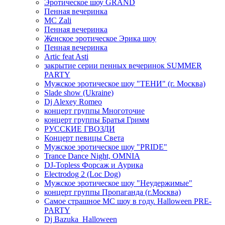
Эротическое шоу GRAND
Пенная вечеринка
MC Zali
Пенная вечеринка
Женское эротическое Эрика шоу
Пенная вечеринка
Artic feat Asti
закрытие серии пенных вечеринок SUMMER
PARTY
Мужское эротическое шоу "ТЕНИ" (г. Москва)
Slade show (Ukraine)
Dj Alexey Romeo
концерт группы Многоточие
концерт группы Братья Гримм
РУССКИЕ ГВОЗДИ
Концерт певицы Света
Мужское эротическое шоу "PRIDE"
Trance Dance Night, OMNIA
DJ-Topless Форсаж и Аурика
Electrodog 2 (Loc Dog)
Мужское эротическое шоу "Неудержимые"
концерт группы Пропаганда (г.Москва)
Самое страшное МС шоу в году. Halloween PRE-
PARTY
Dj Bazuka_Halloween