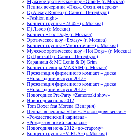
Мужское эротическое шоу «Grand» (г. Москва)
Пенная вечеринка «Пляж. Осенняя версия»
Dj Alexey Romeo (г. Санкт - Петербург)
«Fashion night»
Концерт группы «23:45» (г. Москва)
Dj Львов (г. Москва)
Концерт «Loc Dog» (г. Москва)
Эротическое шоу «Extasy» (г. Москва)
Концерт группы «Многоточие» (г. Москва)
Мужское эротическое шоу «Hot Dogs» (г. Москва)
Dj Цветкоff (г. Санкт - Петербург)
Карандаш & МС Lenin & Dj Grim
Концерт певицы МАКSIМ (г. Москва)
Презентация фирменного компакт – диска
«Новогодний выпуск 2012»
Презентация фирменного компакт – диска
«Новогодний выпуск 2012»
Новогоднее Pre-Party «Zamorozki show»
Новогодняя ночь 2012
Tom Boxer feat Morena (Венгрия)
Пенная вечеринка «Пляж. Новогодняя версия»
«Рождественский карнавал»
«Рождественский карнавал»
Новогодняя ночь 2012 «по-старому»
Концерт группы «VIRUS» (г. Москва)