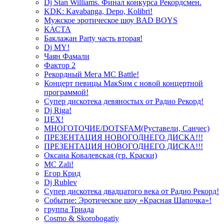
Dj Stan Williams. Финал конкурса Рекордсмен.
KDK: Kavabanga, Depo, Kolibri!
Мужское эротическое шоу BAD BOYS
КАСТА
Баклажан Party часть вторая!
Dj MY!
Чаян Фамали
Фактор 2
Рекордный Мега МС Battle!
Концерт певицы МакSим с новой концертной
программой!
Супер дискотека девяностых от Радио Рекорд!
Dj Riga!
ЦЕХ!
МНОГОТОЧИЕ/DOTSFAM(Руставели, Санчес)
ПРЕЗЕНТАЦИЯ НОВОГОДНЕГО ДИСКА!!!
ПРЕЗЕНТАЦИЯ НОВОГОДНЕГО ДИСКА!!!
Оксана Ковалевская (гр. Краски)
MC Zali!
Егор Крид
Dj Rublev
Супер дискотека двадцатого века от Радио Рекорд!
Событие: Эротическое шоу «Красная Шапочка»!
группа Триада
Cosmo & Skorobogatiy