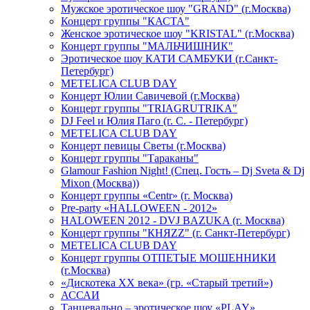
Мужское эротическое шоу "GRAND" (г.Москва)
Концерт группы "КАСТА"
Женское эротическое шоу "KRISTAL" (г.Москва)
Концерт группы "МАЛЬЧИШНИК"
Эротическое шоу КАТИ САМБУКИ (г.Санкт-
Петербург)
METELICA CLUB DAY
Концерт Юлии Савичевой (г.Москва)
Концерт группы "TRIAGRUTRIKA"
DJ Feel и Юлия Паго (г. С. - Петербург)
METELICA CLUB DAY
Концерт певицы Светы (г.Москва)
Концерт группы "Тараканы"
Glamour Fashion Night! (Спец. Гость – Dj Sveta & Dj
Mixon (Москва))
Концерт группы «Centr» (г. Москва)
Pre-party «HALLOWEEN - 2012»
HALOWEEN 2012 - DVJ BAZUKA (г. Москва)
Концерт группы "КНЯZZ" (г. Санкт-Петербург)
METELICA CLUB DAY
Концерт группы ОТПЕТЫЕ МОШЕННИКИ
(г.Москва)
«Дискотека ХХ века» (гр. «Старый третий»)
АССАИ
Танцевально – эротическое шоу «PLAY»