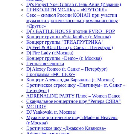
Dj's Project Noel Gitman г.Тель-Авив (Израиль)
ПРИКОЛИТИ МС-Шоу – «КРУТОБЛ»
Секс – символ России КОНАН при участии
мужского эротического экстримального шоу
«Другие»
Dj`s BATTLE HOUSE против EVRO - POP
Концерт группы «5sta family» (г. Москва)
Концерт группы "ТРИАГРУТРИКА"
Dj Feel & Юля Паго (г. Санкт - Петербург)
Dj Fire Lady (г.Москва)
Концерт группы «Demo» (г. Москва)
Пенная вечеринка
Dj Alexey Romeo (г. Санкт – Петербург)
Программа «МС ШОУ»
Концерт Александра Барыкина (г. Москва)
Эротическое стресс шоу «Платинум» (г. Санкт –
Петербург)
ADRENALINE PARTY Плюс – Women Dance
Скандальное концертное шоу "Репера СЯВА"
МС ШОУ
DJ Yankovski (г. Москва)
Мужское эротическое шоу «Made in Heaven»
(г.Москва)
Эротическое шоу «Джакомо Казанова»
Adrenaline party плюс