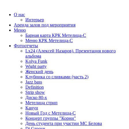
О нас
Интерьер
Аренда залов под мероприятия
Меню
Барная карта КРК Метелица-С
Меню КРК Метелица-С
Фотоотчеты
Lx24 (Алексей Назаров). Презентация нового
альбома
Kolya Funk
Wight party
Женский день
Клубника со сливками (часть 2)
Jazz bass
Definition
Strip show
Диско 80-х
Метелица стрип
Канун
Новый Год с Метелица-С
Концерт группы "Корни"
День студента при участии МС Белова
Dj Groove