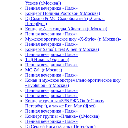
Усачев (г.Москва))
Пенная вечеринка «Пляж»
Концерт Полины Ростовой (г.Москва)
Dj Cosmo & МС Скоробогатый (г.Санкт-
Петербург)
Концерт Александра Айвазова (г.Москва)
Пенная вечеринка «Пляж»
Мужское эротическое шоу «X-Style» (г. Москва)»
Пенная вечеринка «Пляж»
Концерт Samo`L feat A-Sen (г.Москва)
Пенная вечеринка «Пляж»
Т-dj Николь (Украина)
Пенная вечеринка «Пляж»
МС Zali (г.Москва)
Пенная вечеринка «Пляж»
Конан и мужское экстремально-эротическое шоу
«Evolution» (г.Москва)
Пенная вечеринка «Пляж»
Пенная вечеринка «Пляж»
Концерт группы «S*NEЖNO» (г.Санкт-
Петербург), а также Ron May (dj set)
Пенная вечеринка «Пляж»
Концерт группы «Планка» (г.Москва)
Пенная вечеринка «Пляж»
Dj Сергей Рига (г.Санкт-Петербург)