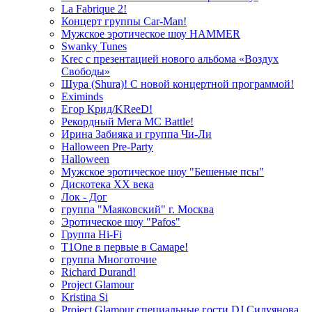
La Fabrique 2!
Концерт группы Car-Man!
Мужское эротическое шоу HAMMER
Swanky Tunes
Krec с презентацией нового альбома «Воздух
Свободы»
Шура (Shura)! С новой концертной программой!
Eximinds
Егор Крид/KReeD!
Рекордный Мега МС Battle!
Ирина Забияка и группа Чи-Ли
Halloween Pre-Party
Halloween
Мужское эротическое шоу "Бешеные псы"
Дискотека ХХ века
Лок - Дог
группа "Маяковский" г. Москва
Эротическое шоу "Pafos"
Группа Hi-Fi
T1One в первые в Самаре!
группа Многоточие
Richard Durand!
Project Glamour
Kristina Si
Project Glamour специальные гости DJ Силуянова