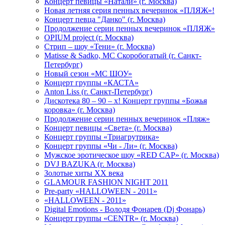
Концерт певицы «Натали» (г. Москва)
Новая летняя серия пенных вечеринок «ПЛЯЖ»!
Концерт певца "Данко" (г. Москва)
Продолжение серии пенных вечеринок «ПЛЯЖ»
OPIUM project (г. Москва)
Стрип – шоу «Тени» (г. Москва)
Matissе & Sadko, MC Скоробогатый (г. Санкт-
Петербург)
Новый сезон «МС ШОУ»
Концерт группы «КАСТА»
Anton Liss (г. Санкт-Петербург)
Дискотека 80 – 90 – х! Концерт группы «Божья
коровка» (г. Москва)
Продолжение серии пенных вечеринок «Пляж»
Концерт певицы «Света» (г. Москва)
Концерт группы «Триагрутрика»
Концерт группы «Чи - Ли» (г. Москва)
Мужское эротическое шоу «RED CAP» (г. Москва)
DVJ BAZUKA (г. Москва)
Золотые хиты XX века
GLAMOUR FASHION NIGHT 2011
Pre-party «HALLOWEEN - 2011»
«HALLOWEEN - 2011»
Digital Emotions - Володя Фонарев (Dj Фонарь)
Концерт группы «CENTR» (г. Москва)