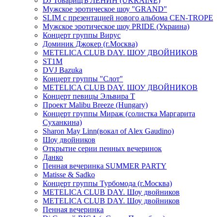
DJ ТоварищЪ ЛЕНИН (UKRAINE)
Мужское эротическое шоу "GRAND"
SLIM с презентацией нового альбома CEN-TROPE
Мужское эротическое шоу PRIDE (Украина)
Концерт группы Вирус
Доминик Джокер (г.Москва)
METELICA CLUB DAY. ШОУ ДВОЙНИКОВ
ST1M
DVJ Bazuka
Концерт группы "Слот"
METELICA CLUB DAY. ШОУ ДВОЙНИКОВ
Концерт певицы Эльвира Т
Проект Malibu Breeze (Hungary)
Концерт группы Мираж (солистка Маргарита
Суханкина)
Sharon May Linn(вокал of Alex Gaudino)
Шоу двойников
Открытие серии пенных вечеринок
Данко
Пенная вечеринка SUMMER PARTY
Matisse & Sadko
Концерт группы Турбомода (г.Москва)
METELICA CLUB DAY. Шоу двойников
METELICA CLUB DAY. Шоу двойников
Пенная вечеринка