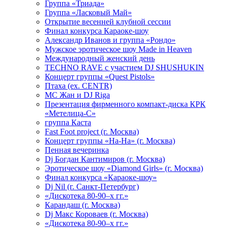
Группа «Триада»
Группа «Ласковый Май»
Открытие весенней клубной сессии
Финал конкурса Караоке-шоу
Александр Иванов и группа «Рондо»
Мужское эротическое шоу Made in Heaven
Международный женский день
TECHNO RAVE с участием DJ SHUSHUKIN
Концерт группы «Quest Pistols»
Птаха (ex. CENTR)
МС Жан и DJ Riga
Презентация фирменного компакт-диска КРК
«Метелица-С»
группа Каста
Fast Foot project (г. Москва)
Концерт группы «На-На» (г. Москва)
Пенная вечеринка
Dj Богдан Кантимиров (г. Москва)
Эротическое шоу «Diamond Girls» (г. Москва)
Финал конкурса «Караоке-шоу»
Dj Nil (г. Санкт-Петербург)
«Дискотека 80-90–х гг.»
Карандаш (г. Москва)
Dj Макс Короваев (г. Москва)
«Дискотека 80-90–х гг.»