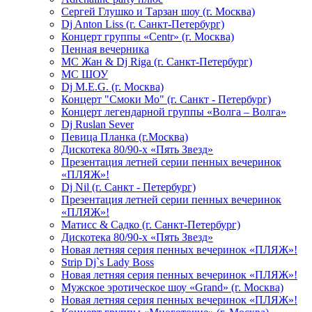
Сергей Глушко и Тарзан шоу (г. Москва)
Dj Anton Liss (г. Санкт-Петербург)
Концерт группы «Centr» (г. Москва)
Пенная вечерника
МС Жан & Dj Riga (г. Санкт-Петербург)
МС ШОУ
Dj M.E.G. (г. Москва)
Концерт "Смоки Мо" (г. Санкт - Петербург)
Концерт легендарной группы «Волга – Волга»
Dj Ruslan Sever
Певица Планка (г.Москва)
Дискотека 80/90-х «Пять Звезд»
Презентация летней серии пенных вечеринок
«ПЛЯЖ»!
Dj Nil (г. Санкт - Петербург)
Презентация летней серии пенных вечеринок
«ПЛЯЖ»!
Матисс & Садко (г. Санкт-Петербург)
Дискотека 80/90-х «Пять Звезд»
Новая летняя серия пенных вечеринок «ПЛЯЖ»!
Strip Dj`s Lady Boss
Новая летняя серия пенных вечеринок «ПЛЯЖ»!
Мужское эротическое шоу «Grand» (г. Москва)
Новая летняя серия пенных вечеринок «ПЛЯЖ»!