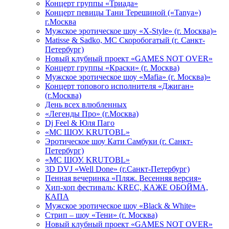
Концерт группы «Триада»
Концерт певицы Тани Терешиной («Tanya»)
г.Москва
Мужское эротическое шоу «X-Style» (г. Москва)»
Matissе & Sadko, MC Скоробогатый (г. Санкт-
Петербург)
Новый клубный проект «GAMES NOT OVER»
Концерт группы «Краски» (г. Москва)
Мужское эротическое шоу «Mafia» (г. Москва)»
Концерт топового исполнителя «Джиган»
(г.Москва)
День всех влюбленных
«Легенды Про» (г.Москва)
Dj Feel & Юля Паго
«МС ШОУ. KRUTOBL»
Эротическое шоу Кати Самбуки (г. Санкт-
Петербург)
«МС ШОУ. KRUTOBL»
3D DVJ «Well Done» (г.Санкт-Петербург)
Пенная вечеринка «Пляж. Весенняя версия»
Хип-хоп фестиваль: KREC, КАЖЕ ОБОЙМА,
КАПА
Мужское эротическое шоу «Black & White»
Стрип – шоу «Тени» (г. Москва)
Новый клубный проект «GAMES NOT OVER»