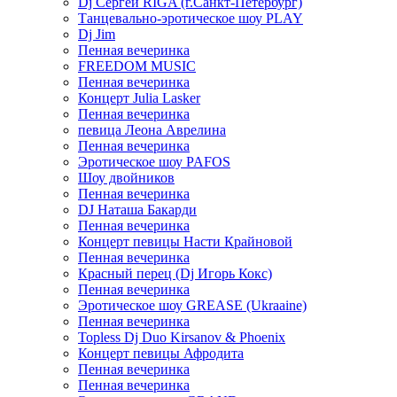
Dj Сергей RIGA (г.Санкт-Петербург)
Танцевально-эротическое шоу PLAY
Dj Jim
Пенная вечеринка
FREEDOM MUSIC
Пенная вечеринка
Концерт Julia Lasker
Пенная вечеринка
певица Леона Аврелина
Пенная вечеринка
Эротическое шоу PAFOS
Шоу двойников
Пенная вечеринка
DJ Наташа Бакарди
Пенная вечеринка
Концерт певицы Насти Крайновой
Пенная вечеринка
Красный перец (Dj Игорь Кокс)
Пенная вечеринка
Эротическое шоу GREASE (Ukraaine)
Пенная вечеринка
Topless Dj Duo Kirsanov & Phoenix
Концерт певицы Афродита
Пенная вечеринка
Пенная вечеринка