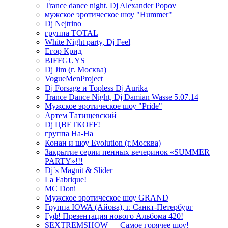
Trance dance night. Dj Alexander Popov
мужское эротическое шоу "Hummer"
Dj Nejtrino
группа TOTAL
White Night party, Dj Feel
Егор Крид
BIFFGUYS
Dj Jim (г. Москва)
VogueMenProject
Dj Forsage и Topless Dj Aurika
Trance Dance Night, Dj Damian Wasse 5.07.14
Мужское эротическое шоу "Pride"
Артем Татищевский
Dj ЦВЕТКOFF!
группа На-На
Конан и шоу Evolution (г.Москва)
Закрытие серии пенных вечеринок «SUMMER
PARTY»!!!
Dj`s Magnit & Slider
La Fabrique!
MC Doni
Мужское эротическое шоу GRAND
Группа IOWA (Айова), г. Санкт-Петербург
Гуф! Презентация нового Альбома 420!
SEXTREMSHOW — Самое горячее шоу!