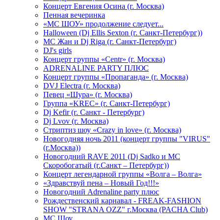
Концерт Евгения Осина (г. Москва)
Пенная вечеринка
«МС ШОУ» продолжение следует...
Halloween (Dj Ellis Sexton (г. Санкт-Петербург))
МС Жан и Dj Riga (г. Санкт-Петербург)
DJ's girls
Концерт группы «Centr» (г. Москва)
ADRENALINE PARTY ПЛЮС
Концерт группы «Пропаганда» (г. Москва)
DVJ Electra (г. Москва)
Певец «Шура» (г. Москва)
Группа «KREC» (г. Санкт-Петербург)
Dj Kefir (г. Санкт - Петербург)
Dj Lvov (г. Москва)
Стриптиз шоу «Crazy in love» (г. Москва)
Новогодняя ночь 2011 (концерт группы "VIRUS"
(г.Москва))
Новогодний RAVE 2011 (Dj Sadko и MC
Скоробогатый (г.Санкт – Петербург))
Концерт легендарной группы «Волга – Волга»
«Здравствуй пена – Новый Год!!!»
Новогодний Adrenaline party плюс
Рождественский карнавал - FREAK-FASHION
SHOW "STRANA OZZ" г.Москва (PACHA Club)
MC Шоу