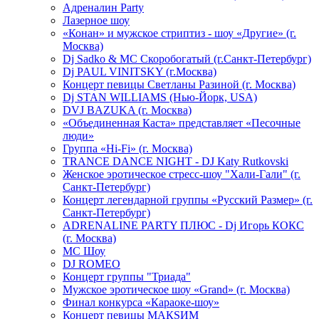
Адреналин Party
Лазерное шоу
«Конан» и мужское стриптиз - шоу «Другие» (г.
Москва)
Dj Sadko & МС Скоробогатый (г.Санкт-Петербург)
Dj PAUL VINITSKY (г.Москва)
Концерт певицы Светланы Разиной (г. Москва)
Dj STAN WILLIAMS (Нью-Йорк, USA)
DVJ BAZUKA (г. Москва)
«Объединенная Каста» представляет «Песочные
люди»
Группа «Hi-Fi» (г. Москва)
TRANCE DANCE NIGHT - DJ Katy Rutkovski
Женское эротическое стресс-шоу "Хали-Гали" (г.
Санкт-Петербург)
Концерт легендарной группы «Русский Размер» (г.
Санкт-Петербург)
ADRENALINE PARTY ПЛЮС - Dj Игорь КОКС
(г. Москва)
MC Шоу
DJ ROMEO
Концерт группы "Триада"
Мужское эротическое шоу «Grand» (г. Москва)
Финал конкурса «Караоке-шоу»
Концерт певицы МАКSИМ