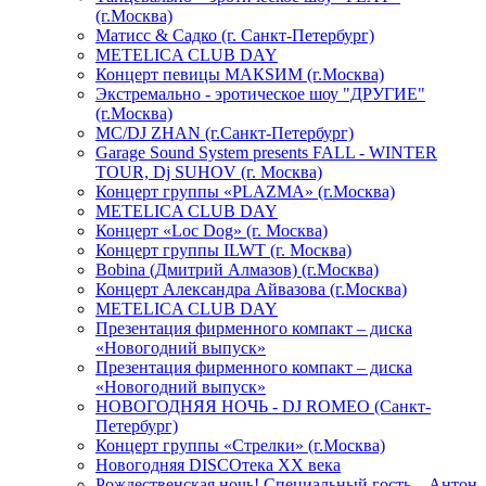
(г.Москва)
Матисс & Садко (г. Санкт-Петербург)
METELICA CLUB DAY
Концерт певицы МАКSИМ (г.Москва)
Экстремально - эротическое шоу "ДРУГИЕ"
(г.Москва)
МС/DJ ZHAN (г.Санкт-Петербург)
Garage Sound System presents FALL - WINTER
TOUR, Dj SUHOV (г. Москва)
Концерт группы «PLAZMA» (г.Москва)
METELICA CLUB DAY
Концерт «Loc Dog» (г. Москва)
Концерт группы ILWT (г. Москва)
Bobina (Дмитрий Алмазов) (г.Москва)
Концерт Александра Айвазова (г.Москва)
METELICA CLUB DAY
Презентация фирменного компакт – диска
«Новогодний выпуск»
Презентация фирменного компакт – диска
«Новогодний выпуск»
НОВОГОДНЯЯ НОЧЬ - DJ ROMEO (Санкт-
Петербург)
Концерт группы «Стрелки» (г.Москва)
Новогодняя DISCOтека ХХ века
Рождественская ночь! Специальный гость – Антон