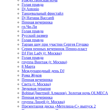
Рождественская ночь
Голая правда
Dj Antonio
Танцевальный фристайл
Dj Наташа Baccardi
Пенная вечеринка
гр.Чи-Ли
Голая правда
Русский размер
Голая правда
Тарзан шоу при участии Сергея Глушко
Серия пенных вечеринок Пенно-пласт
DJ Fire Lady (г. Москва)
Голая правда
группа Винтаж (г. Москва)
8 Марта
Международный день DJ
Рома Жуков
Пенная вечеринка
Света (г. Москва)
Звуковая терапия
Bobina(Дмитрий Алмазов). Золотая ночь OLMECA
Пенная вечеринка
группа Лицей (г. Москва)
Презентация диска «Метелица-С» выпуск 2