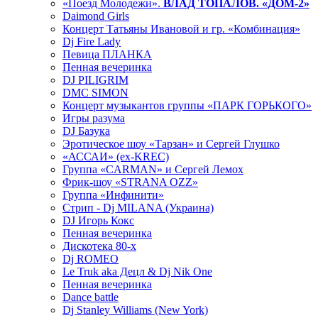
«Поезд Молодежи».
ВЛАД ТОПАЛОВ. «ДОМ-2»
Daimond Girls
Концерт Татьяны Ивановой и гр. «Комбинация»
Dj Fire Lady
Певица ПЛАНКА
Пенная вечеринка
DJ PILIGRIM
DMC SIMON
Концерт музыкантов группы «ПАРК ГОРЬКОГО»
Игры разума
DJ Базука
Эротическое шоу «Тарзан» и Сергей Глушко
«АССАИ» (ex-KREC)
Группа «CARMAN» и Сергей Лемох
Фрик-шоу «STRANA OZZ»
Группа «Инфинити»
Стрип - Dj MILANA (Украина)
DJ Игорь Кокс
Пенная вечеринка
Дискотека 80-х
Dj ROMEO
Le Truk aka Децл & Dj Nik One
Пенная вечеринка
Dance battle
Dj Stanley Williams (New York)