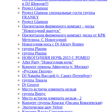
и DJ Шевцов!!!
Project Glamour
Project Glamour специальные гости группа
FRANKY
Project Glamour
Презентация фирменного компакт - диска
"Новогодний выпуск"
Презентация фирменного компакт диска от КРК
Метелица- С Новогодний
Новогодняя нось с Dj Alexey Romeo
группа Plazma
группа Plazma
НОВОГОДНЯЯ НОЧЬ 2015 C РОМЕО
After Party "Новогодняя ночь"
Концерт певицы Афродита (г. Москва)
«Русские Гвозди»
DJ Natasha Baccardi (г. Санкт-Петербург)
группа Триада
Dj Groove
Место встречи изменить нельзя
группа Вирус
Место встречи изменить нельзя - 2
Концерт группы Краски (Оксана Ковалевская)
Эротическое шоу Velvet
Концерт Влада Соколовского