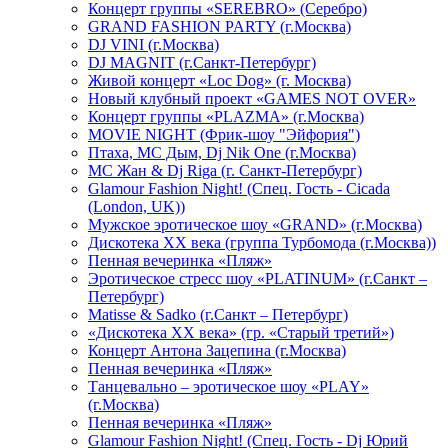
Концерт группы «SEREBRO» (Серебро)
GRAND FASHION PARTY (г.Москва)
DJ VINI (г.Москва)
DJ MAGNIT (г.Санкт-Петербург)
Живой концерт «Loc Dog» (г. Москва)
Новый клубный проект «GAMES NOT OVER»
Концерт группы «PLAZMA» (г.Москва)
MOVIE NIGHT (Фрик-шоу "Эйфория")
Птаха, МС Дым, Dj Nik One (г.Москва)
МС Жан & Dj Riga (г. Санкт-Петербург)
Glamour Fashion Night! (Спец. Гость - Cicada
(London, UK))
Мужское эротическое шоу «GRAND» (г.Москва)
Дискотека XX века (группа Турбомода (г.Москва))
Пенная вечеринка «Пляж»
Эротическое стресс шоу «PLATINUM» (г.Санкт –
Петербург)
Matisse & Sadko (г.Санкт – Петербург)
«Дискотека ХХ века» (гр. «Старый третий»)
Концерт Антона Зацепина (г.Москва)
Пенная вечеринка «Пляж»
Танцевально – эротическое шоу «PLAY»
(г.Москва)
Пенная вечеринка «Пляж»
Glamour Fashion Night! (Спец. Гость - Dj Юрий