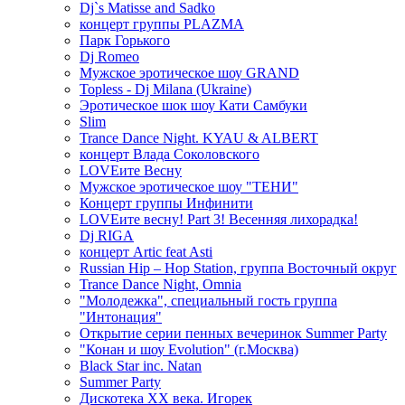
Dj`s Matisse and Sadko
концерт группы PLAZMA
Парк Горького
Dj Romeo
Мужское эротическое шоу GRAND
Topless - Dj Milana (Ukraine)
Эротическое шок шоу Кати Самбуки
Slim
Trance Dance Night. KYAU & ALBERT
концерт Влада Соколовского
LOVEите Весну
Мужское эротическое шоу "ТЕНИ"
Концерт группы Инфинити
LOVEите весну! Part 3! Весенняя лихорадка!
Dj RIGA
концерт Artic feat Asti
Russian Hip – Hop Station, группа Восточный округ
Trance Dance Night, Omnia
"Молодежка", специальный гость группа
"Интонация"
Открытие серии пенных вечеринок Summer Party
"Конан и шоу Evolution" (г.Москва)
Black Star inc. Natan
Summer Party
Дискотека ХХ века. Игорек