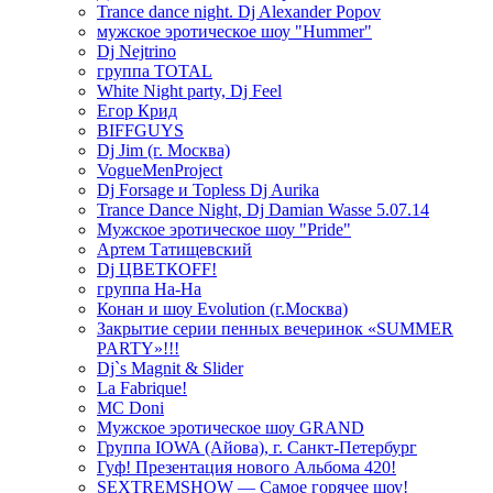
Trance dance night. Dj Alexander Popov
мужское эротическое шоу "Hummer"
Dj Nejtrino
группа TOTAL
White Night party, Dj Feel
Егор Крид
BIFFGUYS
Dj Jim (г. Москва)
VogueMenProject
Dj Forsage и Topless Dj Aurika
Trance Dance Night, Dj Damian Wasse 5.07.14
Мужское эротическое шоу "Pride"
Артем Татищевский
Dj ЦВЕТКOFF!
группа На-На
Конан и шоу Evolution (г.Москва)
Закрытие серии пенных вечеринок «SUMMER
PARTY»!!!
Dj`s Magnit & Slider
La Fabrique!
MC Doni
Мужское эротическое шоу GRAND
Группа IOWA (Айова), г. Санкт-Петербург
Гуф! Презентация нового Альбома 420!
SEXTREMSHOW — Самое горячее шоу!