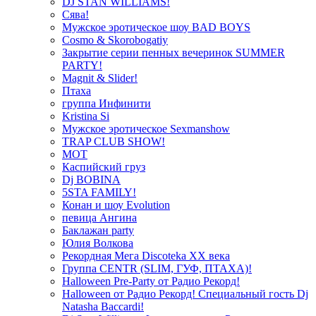
DJ STAN WILLIAMS!
Сява!
Мужское эротическое шоу BAD BOYS
Cosmo & Skorobogatiy
Закрытие серии пенных вечеринок SUMMER
PARTY!
Magnit & Slider!
Птаха
группа Инфинити
Kristina Si
Мужское эротическое Sexmanshow
TRAP CLUB SHOW!
МОТ
Каспийский груз
Dj BOBINA
5STA FAMILY!
Конан и шоу Evolution
певица Ангина
Баклажан party
Юлия Волкова
Рекордная Мега Discoteka XX века
Группа CENTR (SLIM, ГУФ, ПТАХА)!
Halloween Pre-Party от Радио Рекорд!
Halloween от Радио Рекорд! Специальный гость Dj
Natasha Baccardi!