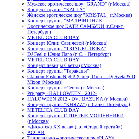
Мужское эротическое шоу "GRAND" (г.Москва)
Концерт группы "КАСТА"
Женское эротическое шоу "KRISTAL" (г.Москва)
Концерт группы "МАЛЬЧИШНИК"
Эротическое шоу КАТИ САМБУКИ (г.Санкт-
Петербург)
METELICA CLUB DAY
Концерт Юлии Савичевой (г.Москва)
Концерт группы "TRIAGRUTRIKA"
DJ Feel и Юлия Паго (г. С. - Петербург)
METELICA CLUB DAY
Концерт певицы Светы (г.Москва)
Концерт группы "Тараканы"
Glamour Fashion Night! (Спец. Гость – Dj Sveta & Dj
Mixon (Москва))
Концерт группы «Centr» (г. Москва)
Pre-party «HALLOWEEN - 2012»
HALOWEEN 2012 - DVJ BAZUKA (г. Москва)
Концерт группы "КНЯZZ" (г. Санкт-Петербург)
METELICA CLUB DAY
Концерт группы ОТПЕТЫЕ МОШЕННИКИ
(г.Москва)
«Дискотека ХХ века» (гр. «Старый третий»)
АССАИ
Танцевально – эротическое шоу «PLAY»