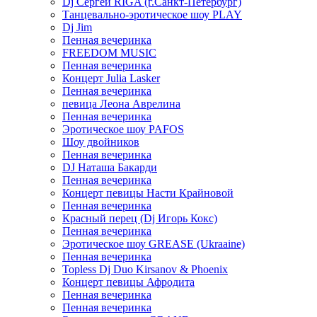
Dj Сергей RIGA (г.Санкт-Петербург)
Танцевально-эротическое шоу PLAY
Dj Jim
Пенная вечеринка
FREEDOM MUSIC
Пенная вечеринка
Концерт Julia Lasker
Пенная вечеринка
певица Леона Аврелина
Пенная вечеринка
Эротическое шоу PAFOS
Шоу двойников
Пенная вечеринка
DJ Наташа Бакарди
Пенная вечеринка
Концерт певицы Насти Крайновой
Пенная вечеринка
Красный перец (Dj Игорь Кокс)
Пенная вечеринка
Эротическое шоу GREASE (Ukraaine)
Пенная вечеринка
Topless Dj Duo Kirsanov & Phoenix
Концерт певицы Афродита
Пенная вечеринка
Пенная вечеринка