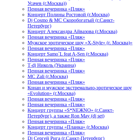
Усачев (г.Москва))
Пенная вечеринка «Пляж»
Концерт Полины Ростовой (г.Москва)
Dj Cosmo & МС Скоробогатый (г.Санкт-
Петербург)
Концерт Александра Айвазова (г.Москва)
Пенная вечеринка «Пляж»
Мужское эротическое шоу «X-Style» (г. Москва)»
Пенная вечеринка «Пляж»
Концерт Samo`L feat A-Sen (г.Москва)
Пенная вечеринка «Пляж»
Т-dj Николь (Украина)
Пенная вечеринка «Пляж»
МС Zali (г.Москва)
Пенная вечеринка «Пляж»
Конан и мужское экстремально-эротическое шоу
«Evolution» (г.Москва)
Пенная вечеринка «Пляж»
Пенная вечеринка «Пляж»
Концерт группы «S*NEЖNO» (г.Санкт-
Петербург), а также Ron May (dj set)
Пенная вечеринка «Пляж»
Концерт группы «Планка» (г.Москва)
Пенная вечеринка «Пляж»
Dj Сергей Рига (г.Санкт-Петербург)