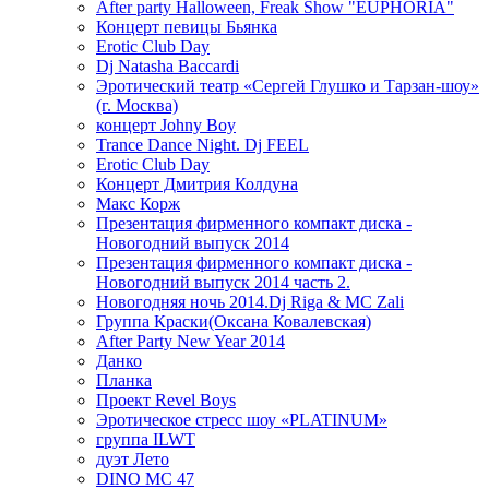
After party Halloween, Freak Show "EUPHORIA"
Концерт певицы Бьянка
Erotic Club Day
Dj Natasha Baccardi
Эротический театр «Сергей Глушко и Тарзан-шоу»
(г. Москва)
концерт Johny Boy
Trance Dance Night. Dj FEEL
Erotic Club Day
Концерт Дмитрия Колдуна
Макс Корж
Презентация фирменного компакт диска -
Новогодний выпуск 2014
Презентация фирменного компакт диска -
Новогодний выпуск 2014 часть 2.
Новогодняя ночь 2014.Dj Riga & MC Zali
Группа Краски(Оксана Ковалевская)
After Party New Year 2014
Данко
Планка
Проект Revel Boys
Эротическое стресс шоу «PLATINUM»
группа ILWT
дуэт Лето
DINO MC 47