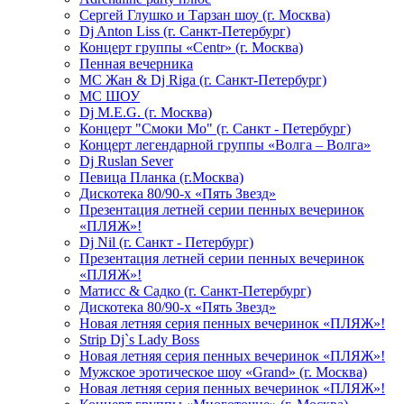
Сергей Глушко и Тарзан шоу (г. Москва)
Dj Anton Liss (г. Санкт-Петербург)
Концерт группы «Centr» (г. Москва)
Пенная вечерника
МС Жан & Dj Riga (г. Санкт-Петербург)
МС ШОУ
Dj M.E.G. (г. Москва)
Концерт "Смоки Мо" (г. Санкт - Петербург)
Концерт легендарной группы «Волга – Волга»
Dj Ruslan Sever
Певица Планка (г.Москва)
Дискотека 80/90-х «Пять Звезд»
Презентация летней серии пенных вечеринок
«ПЛЯЖ»!
Dj Nil (г. Санкт - Петербург)
Презентация летней серии пенных вечеринок
«ПЛЯЖ»!
Матисс & Садко (г. Санкт-Петербург)
Дискотека 80/90-х «Пять Звезд»
Новая летняя серия пенных вечеринок «ПЛЯЖ»!
Strip Dj`s Lady Boss
Новая летняя серия пенных вечеринок «ПЛЯЖ»!
Мужское эротическое шоу «Grand» (г. Москва)
Новая летняя серия пенных вечеринок «ПЛЯЖ»!