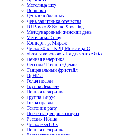
Метелица шоу
Definition
День влюбленных
День защитника отечества
DJ Boyko & Sound Shocking
Международный женский день
Метелица-С шоу
Концерт гр. Мираж
Диско 80-х в КРЦ Метелица-С
«Божья коровка» - На дискотеке 80-х
Пенная вечеринка
Легенда! Группа «Демо»
Танцевальный фристайл
Dj НИЛ
Голая правда
Группа Земляне
Пенная вечеринка
Группа Вирус
Голая правда
Тектоник party
Презентация диска клуба
Русская Ибица
Дискотека 80-х
Пенная вечеринка