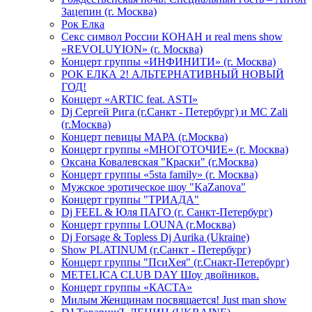
Зацепин (г. Москва)
Рок Елка
Секс символ России КОНАН и real mens show
«REVOLUYION» (г. Москва)
Концерт группы «ИНФИНИТИ» (г. Москва)
РОК ЕЛКА 2! АЛЬТЕРНАТИВНЫЙ НОВЫЙ
ГОД!
Концерт «ARTIC feat. ASTI»
Dj Сергей Рига (г.Санкт - Петербург) и MC Zali
(г.Москва)
Концерт певицы МАРА (г.Москва)
Концерт группы «МНОГОТОЧИЕ» (г. Москва)
Оксана Ковалевская "Краски" (г.Москва)
Концерт группы «5sta family» (г. Москва)
Мужское эротическое шоу "KaZanova"
Концерт группы "ТРИАДА"
Dj FEEL & Юля ПАГО (г. Санкт-Петербург)
Концерт группы LOUNA (г.Москва)
Dj Forsage & Topless Dj Aurika (Ukraine)
Show PLATINUM (г.Санкт - Петербург)
Концерт группы "ПсиХея" (г.Снакт-Петербург)
METELICA CLUB DAY Шоу двойников.
Концерт группы «КАСТА»
Милым Женщинам посвящается! Just man show