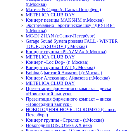
(г.Москва)
Матисс & Садко (г. Санкт-Петербург)
METELICA CLUB DAY
Концерт певицы МАКSИМ (г.Москва)
Экстремально - эротическое шоу "ДРУГИЕ"
(г.Москва)
МС/DJ ZHAN (г.Санкт-Петербург)
Garage Sound System presents FALL - WINTER
TOUR, Dj SUHOV (г. Москва)
Концерт группы «PLAZMA» (г.Москва)
METELICA CLUB DAY
Концерт «Loc Dog» (г. Москва)
Концерт группы ILWT (г. Москва)
Bobina (Дмитрий Алмазов) (г.Москва)
Концерт Александра Айвазова (г.Москва)
METELICA CLUB DAY
Презентация фирменного компакт – диска
«Новогодний выпуск»
Презентация фирменного компакт – диска
«Новогодний выпуск»
НОВОГОДНЯЯ НОЧЬ - DJ ROMEO (Санкт-
Петербург)
Концерт группы «Стрелки» (г.Москва)
Новогодняя DISCOтека ХХ века
Рождественская ночь! Специальный гость – Антон