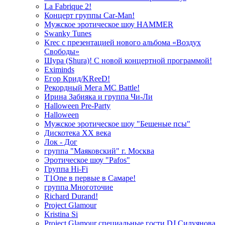
La Fabrique 2!
Концерт группы Car-Man!
Мужское эротическое шоу HAMMER
Swanky Tunes
Krec с презентацией нового альбома «Воздух
Свободы»
Шура (Shura)! С новой концертной программой!
Eximinds
Егор Крид/KReeD!
Рекордный Мега МС Battle!
Ирина Забияка и группа Чи-Ли
Halloween Pre-Party
Halloween
Мужское эротическое шоу "Бешеные псы"
Дискотека ХХ века
Лок - Дог
группа "Маяковский" г. Москва
Эротическое шоу "Pafos"
Группа Hi-Fi
T1One в первые в Самаре!
группа Многоточие
Richard Durand!
Project Glamour
Kristina Si
Project Glamour специальные гости DJ Силуянова