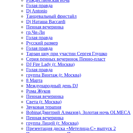
Рождественская ночь
Голая правда
Dj Antonio
Танцевальный фристайл
Dj Наташа Baccardi
Пенная вечеринка
гр.Чи-Ли
Голая правда
Русский размер
Голая правда
Тарзан шоу при участии Сергея Глушко
Серия пенных вечеринок Пенно-пласт
DJ Fire Lady (г. Москва)
Голая правда
группа Винтаж (г. Москва)
8 Марта
Международный день DJ
Рома Жуков
Пенная вечеринка
Света (г. Москва)
Звуковая терапия
Bobina(Дмитрий Алмазов). Золотая ночь OLMECA
Пенная вечеринка
группа Лицей (г. Москва)
Презентация диска «Метелица-С» выпуск 2