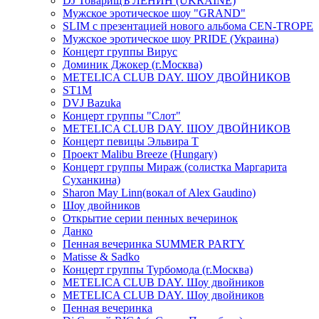
DJ ТоварищЪ ЛЕНИН (UKRAINE)
Мужское эротическое шоу "GRAND"
SLIM с презентацией нового альбома CEN-TROPE
Мужское эротическое шоу PRIDE (Украина)
Концерт группы Вирус
Доминик Джокер (г.Москва)
METELICA CLUB DAY. ШОУ ДВОЙНИКОВ
ST1M
DVJ Bazuka
Концерт группы "Слот"
METELICA CLUB DAY. ШОУ ДВОЙНИКОВ
Концерт певицы Эльвира Т
Проект Malibu Breeze (Hungary)
Концерт группы Мираж (солистка Маргарита
Суханкина)
Sharon May Linn(вокал of Alex Gaudino)
Шоу двойников
Открытие серии пенных вечеринок
Данко
Пенная вечеринка SUMMER PARTY
Matisse & Sadko
Концерт группы Турбомода (г.Москва)
METELICA CLUB DAY. Шоу двойников
METELICA CLUB DAY. Шоу двойников
Пенная вечеринка