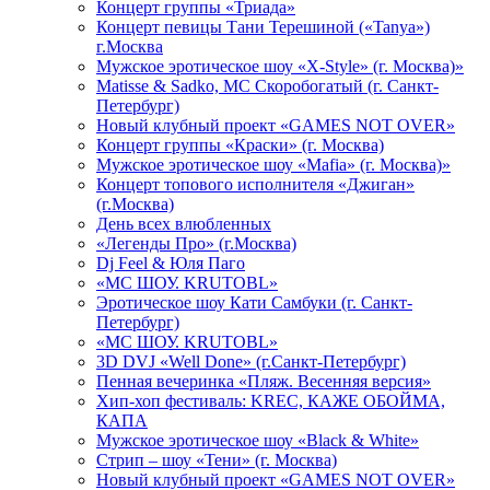
Концерт группы «Триада»
Концерт певицы Тани Терешиной («Tanya»)
г.Москва
Мужское эротическое шоу «X-Style» (г. Москва)»
Matissе & Sadko, MC Скоробогатый (г. Санкт-
Петербург)
Новый клубный проект «GAMES NOT OVER»
Концерт группы «Краски» (г. Москва)
Мужское эротическое шоу «Mafia» (г. Москва)»
Концерт топового исполнителя «Джиган»
(г.Москва)
День всех влюбленных
«Легенды Про» (г.Москва)
Dj Feel & Юля Паго
«МС ШОУ. KRUTOBL»
Эротическое шоу Кати Самбуки (г. Санкт-
Петербург)
«МС ШОУ. KRUTOBL»
3D DVJ «Well Done» (г.Санкт-Петербург)
Пенная вечеринка «Пляж. Весенняя версия»
Хип-хоп фестиваль: KREC, КАЖЕ ОБОЙМА,
КАПА
Мужское эротическое шоу «Black & White»
Стрип – шоу «Тени» (г. Москва)
Новый клубный проект «GAMES NOT OVER»