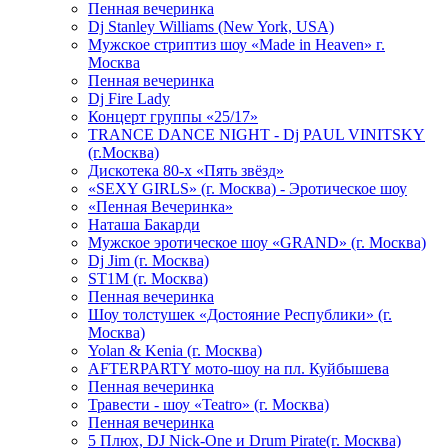
Пенная вечеринка
Dj Stanley Williams (New York, USA)
Мужское стриптиз шоу «Made in Heaven» г.
Москва
Пенная вечеринка
Dj Fire Lady
Концерт группы «25/17»
TRANCE DANCE NIGHT - Dj PAUL VINITSKY
(г.Москва)
Дискотека 80-х «Пять звёзд»
«SEXY GIRLS» (г. Москва) - Эротическое шоу
«Пенная Вечеринка»
Hаташа Бакарди
Мужское эротическое шоу «GRAND» (г. Москва)
Dj Jim (г. Москва)
ST1M (г. Москва)
Пенная вечеринка
Шоу толстушек «Достояние Республики» (г.
Москва)
Yolan & Kenia (г. Москва)
AFTERPARTY мото-шоу на пл. Куйбышева
Пенная вечеринка
Травести - шоу «Teatro» (г. Москва)
Пенная вечеринка
5 Плюх, DJ Nick-One и Drum Pirate(г. Москва)