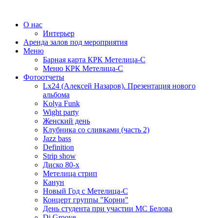
О нас
Интерьер
Аренда залов под мероприятия
Меню
Барная карта КРК Метелица-С
Меню КРК Метелица-С
Фотоотчеты
Lx24 (Алексей Назаров). Презентация нового
альбома
Kolya Funk
Wight party
Женский день
Клубника со сливками (часть 2)
Jazz bass
Definition
Strip show
Диско 80-х
Метелица стрип
Канун
Новый Год с Метелица-С
Концерт группы "Корни"
День студента при участии МС Белова
Dj Groove