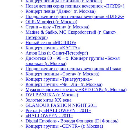
Концерт певицы «Натали» (г. Москва)
Новая летняя серия пенных вечеринок «ПЛЯЖ»!
Концерт певца "Данко" (г. Москва)
Продолжение серии пенных вечеринок «ПЛЯЖ»
OPIUM project (г. Москва)
Стрип – шоу «Тени» (г. Москва)
Matissе & Sadko, MC Скоробогатый (г. Санкт-
Петербург)
Новый сезон «МС ШОУ»
Концерт группы «КАСТА»
Anton Liss (г. Санкт-Петербург)
Дискотека 80 – 90 – х! Концерт группы «Божья
коровка» (г. Москва)
Продолжение серии пенных вечеринок «Пляж»
Концерт певицы «Света» (г. Москва)
Концерт группы «Триагрутрика»
Концерт группы «Чи - Ли» (г. Москва)
Мужское эротическое шоу «RED CAP» (г. Москва)
DVJ BAZUKA (г. Москва)
Золотые хиты XX века
GLAMOUR FASHION NIGHT 2011
Pre-party «HALLOWEEN - 2011»
«HALLOWEEN - 2011»
Digital Emotions - Володя Фонарев (Dj Фонарь)
Концерт группы «CENTR» (г. Москва)