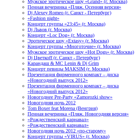
Мужское эротическое шоу «Grand» (г. Москва)
Пенная вечеринка «Пляж. Осенняя версия»
Dj Alexey Romeo (г. Санкт - Петербург)
«Fashion night»
Концерт группы «23:45» (г. Москва)
Dj Львов (г. Москва)
Концерт «Loc Dog» (г. Москва)
Эротическое шоу «Extasy» (г. Москва)
Концерт группы «Многоточие» (г. Москва)
Мужское эротическое шоу «Hot Dogs» (г. Москва)
Dj Цветкоff (г. Санкт - Петербург)
Карандаш & МС Lenin & Dj Grim
Концерт певицы МАКSIМ (г. Москва)
Презентация фирменного компакт – диска
«Новогодний выпуск 2012»
Презентация фирменного компакт – диска
«Новогодний выпуск 2012»
Новогоднее Pre-Party «Zamorozki show»
Новогодняя ночь 2012
Tom Boxer feat Morena (Венгрия)
Пенная вечеринка «Пляж. Новогодняя версия»
«Рождественский карнавал»
«Рождественский карнавал»
Новогодняя ночь 2012 «по-старому»
Концерт группы «VIRUS» (г. Москва)