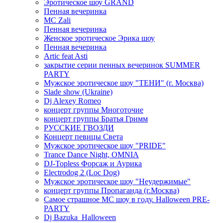
Эротическое шоу GRAND
Пенная вечеринка
MC Zali
Пенная вечеринка
Женское эротическое Эрика шоу
Пенная вечеринка
Artic feat Asti
закрытие серии пенных вечеринок SUMMER
PARTY
Мужское эротическое шоу "ТЕНИ" (г. Москва)
Slade show (Ukraine)
Dj Alexey Romeo
концерт группы Многоточие
концерт группы Братья Гримм
РУССКИЕ ГВОЗДИ
Концерт певицы Света
Мужское эротическое шоу "PRIDE"
Trance Dance Night, OMNIA
DJ-Topless Форсаж и Аурика
Electrodog 2 (Loc Dog)
Мужское эротическое шоу "Неудержимые"
концерт группы Пропаганда (г.Москва)
Самое страшное МС шоу в году. Halloween PRE-
PARTY
Dj Bazuka_Halloween