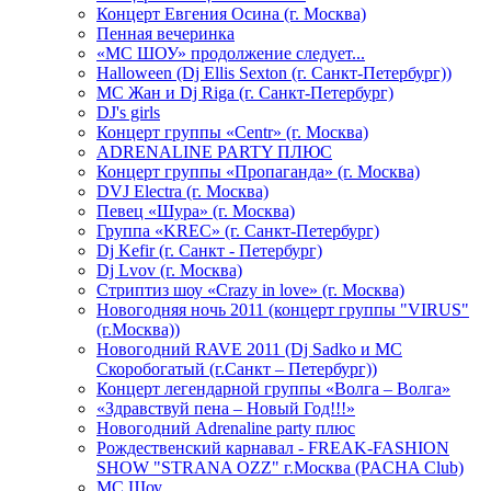
Концерт Евгения Осина (г. Москва)
Пенная вечеринка
«МС ШОУ» продолжение следует...
Halloween (Dj Ellis Sexton (г. Санкт-Петербург))
МС Жан и Dj Riga (г. Санкт-Петербург)
DJ's girls
Концерт группы «Centr» (г. Москва)
ADRENALINE PARTY ПЛЮС
Концерт группы «Пропаганда» (г. Москва)
DVJ Electra (г. Москва)
Певец «Шура» (г. Москва)
Группа «KREC» (г. Санкт-Петербург)
Dj Kefir (г. Санкт - Петербург)
Dj Lvov (г. Москва)
Стриптиз шоу «Crazy in love» (г. Москва)
Новогодняя ночь 2011 (концерт группы "VIRUS"
(г.Москва))
Новогодний RAVE 2011 (Dj Sadko и MC
Скоробогатый (г.Санкт – Петербург))
Концерт легендарной группы «Волга – Волга»
«Здравствуй пена – Новый Год!!!»
Новогодний Adrenaline party плюс
Рождественский карнавал - FREAK-FASHION
SHOW "STRANA OZZ" г.Москва (PACHA Club)
MC Шоу