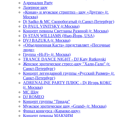
Адреналин Party
Лазерное шоу
«Конан» и мужское стриптиз - шоу «Другие» (г.
Москва)
Dj Sadko & МС Скоробогатый (г.Санкт-Петербург)
Dj PAUL VINITSKY (г.Москва)
Концерт певицы Светланы Разиной (г. Москва)
Dj STAN WILLIAMS (Нью-Йорк, USA)
DVJ BAZUKA (г. Москва)
«Объединенная Каста» представляет «Песочные
люди»
Группа «Hi-Fi» (г. Москва)
TRANCE DANCE NIGHT - DJ Katy Rutkovski
Женское эротическое стресс-шоу "Хали-Гали" (г.
Санкт-Петербург)
Концерт легендарной группы «Русский Размер» (г.
Санкт-Петербург)
ADRENALINE PARTY ПЛЮС - Dj Игорь КОКС
(г. Москва)
MC Шоу
DJ ROMEO
Концерт группы "Триада"
Мужское эротическое шоу «Grand» (г. Москва)
Финал конкурса «Караоке-шоу»
Концерт певицы МАКSИМ