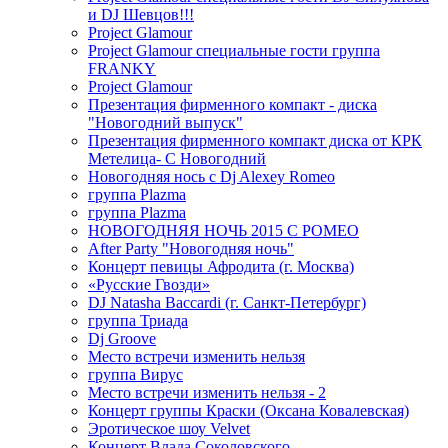
и DJ Шевцов!!!
Project Glamour
Project Glamour специальные гости группа
FRANKY
Project Glamour
Презентация фирменного компакт - диска
"Новогодний выпуск"
Презентация фирменного компакт диска от КРК
Метелица- С Новогодний
Новогодняя нось с Dj Alexey Romeo
группа Plazma
группа Plazma
НОВОГОДНЯЯ НОЧЬ 2015 C РОМЕО
After Party "Новогодняя ночь"
Концерт певицы Афродита (г. Москва)
«Русские Гвозди»
DJ Natasha Baccardi (г. Санкт-Петербург)
группа Триада
Dj Groove
Место встречи изменить нельзя
группа Вирус
Место встречи изменить нельзя - 2
Концерт группы Краски (Оксана Ковалевская)
Эротическое шоу Velvet
Концерт Влада Соколовского