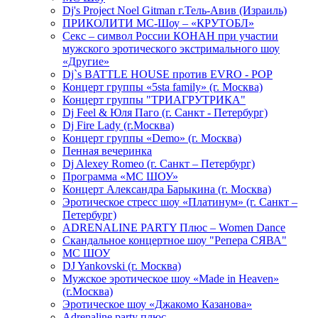
Dj's Project Noel Gitman г.Тель-Авив (Израиль)
ПРИКОЛИТИ МС-Шоу – «КРУТОБЛ»
Секс – символ России КОНАН при участии
мужского эротического экстримального шоу
«Другие»
Dj`s BATTLE HOUSE против EVRO - POP
Концерт группы «5sta family» (г. Москва)
Концерт группы "ТРИАГРУТРИКА"
Dj Feel & Юля Паго (г. Санкт - Петербург)
Dj Fire Lady (г.Москва)
Концерт группы «Demo» (г. Москва)
Пенная вечеринка
Dj Alexey Romeo (г. Санкт – Петербург)
Программа «МС ШОУ»
Концерт Александра Барыкина (г. Москва)
Эротическое стресс шоу «Платинум» (г. Санкт –
Петербург)
ADRENALINE PARTY Плюс – Women Dance
Скандальное концертное шоу "Репера СЯВА"
МС ШОУ
DJ Yankovski (г. Москва)
Мужское эротическое шоу «Made in Heaven»
(г.Москва)
Эротическое шоу «Джакомо Казанова»
Adrenaline party плюс