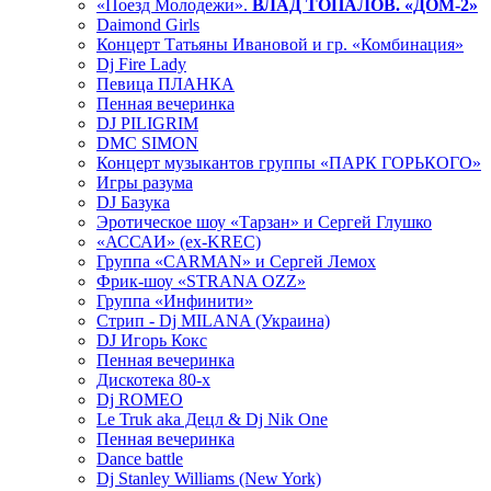
«Поезд Молодежи».
ВЛАД ТОПАЛОВ. «ДОМ-2»
Daimond Girls
Концерт Татьяны Ивановой и гр. «Комбинация»
Dj Fire Lady
Певица ПЛАНКА
Пенная вечеринка
DJ PILIGRIM
DMC SIMON
Концерт музыкантов группы «ПАРК ГОРЬКОГО»
Игры разума
DJ Базука
Эротическое шоу «Тарзан» и Сергей Глушко
«АССАИ» (ex-KREC)
Группа «CARMAN» и Сергей Лемох
Фрик-шоу «STRANA OZZ»
Группа «Инфинити»
Стрип - Dj MILANA (Украина)
DJ Игорь Кокс
Пенная вечеринка
Дискотека 80-х
Dj ROMEO
Le Truk aka Децл & Dj Nik One
Пенная вечеринка
Dance battle
Dj Stanley Williams (New York)