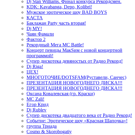
Dj Stan Williams. Финал конкурса Рекордсмен.
KDK: Kavabanga, Depo, Kolibri!
Мужское эротическое шоу BAD BOYS
КАСТА
Баклажан Party часть вторая!
Dj MY!
Чаян Фамали
Фактор 2
Рекордный Мега МС Battle!
Концерт певицы МакSим с новой концертной
программой!
Супер дискотека девяностых от Радио Рекорд!
Dj Riga!
ЦЕХ!
МНОГОТОЧИЕ/DOTSFAM(Руставели, Санчес)
ПРЕЗЕНТАЦИЯ НОВОГОДНЕГО ДИСКА!!!
ПРЕЗЕНТАЦИЯ НОВОГОДНЕГО ДИСКА!!!
Оксана Ковалевская (гр. Краски)
MC Zali!
Егор Крид
Dj Rublev
Супер дискотека двадцатого века от Радио Рекорд!
Событие: Эротическое шоу «Красная Шапочка»!
группа Триада
Cosmo & Skorobogatiy