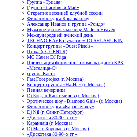
Группа «Триада»
Группа «Ласковый Май»
Открытие весенней клубной сессии
Финал конкурса Караоке-шоу
Александр Иванов и группа «Рондо»
Мужское эротическое шоу Made in Heaven
Международный женский день
TECHNO RAVE с участием DJ SHUSHUKIN
Концерт группы «Quest Pistols»
Птаха (ex. CENTR)
МС Жан и DJ Riga
Презентация фирменного компакт-диска КРК
«Метелица-С»
группа Каста
Fast Foot project (г. Москва)
Концерт группы «На-На» (г. Москва)
Пенная вечеринка
Dj Богдан Кантимиров (г. Москва)
Эротическое шоу «Diamond Girls» (г. Москва)
Финал конкурса «Караоке-шоу»
Dj Nil (г. Санкт-Петербург)
«Дискотека 80-90–х гг.»
Карандаш (г. Москва)
Dj Макс Короваев (г. Москва)
«Дискотека 80-90–х гг.»