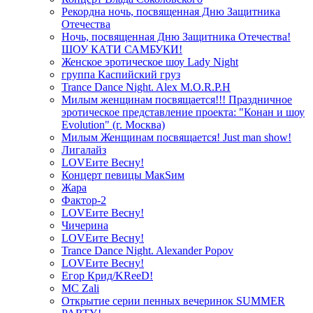
Рекордна ночь, посвященная Дню Защитника
Отечества
Ночь, посвященная Дню Защитника Отечества!
ШОУ КАТИ САМБУКИ!
Женское эротическое шоу Lady Night
группа Каспийский груз
Trance Dance Night. Alex M.O.R.P.H
Милым женщинам посвящается!!! Праздничное
эротическое представление проекта: "Конан и шоу
Evolution" (г. Москва)
Милым Женщинам посвящается! Just man show!
Лигалайз
LOVEите Весну!
Концерт певицы МакSим
Жара
Фактор-2
LOVEите Весну!
Чичерина
LOVEите Весну!
Trance Dance Night. Alexander Popov
LOVEите Весну!
Егор Крид/KReeD!
MC Zali
Открытие серии пенных вечеринок SUMMER