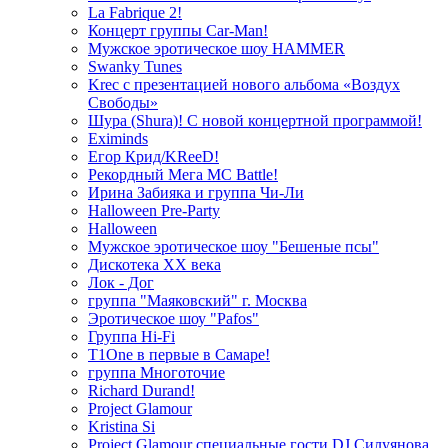
La Fabrique 2!
Концерт группы Car-Man!
Мужское эротическое шоу HAMMER
Swanky Tunes
Krec с презентацией нового альбома «Воздух
Свободы»
Шура (Shura)! С новой концертной программой!
Eximinds
Егор Крид/KReeD!
Рекордный Мега МС Battle!
Ирина Забияка и группа Чи-Ли
Halloween Pre-Party
Halloween
Мужское эротическое шоу "Бешеные псы"
Дискотека ХХ века
Лок - Дог
группа "Маяковский" г. Москва
Эротическое шоу "Pafos"
Группа Hi-Fi
T1One в первые в Самаре!
группа Многоточие
Richard Durand!
Project Glamour
Kristina Si
Project Glamour специальные гости DJ Силуянова