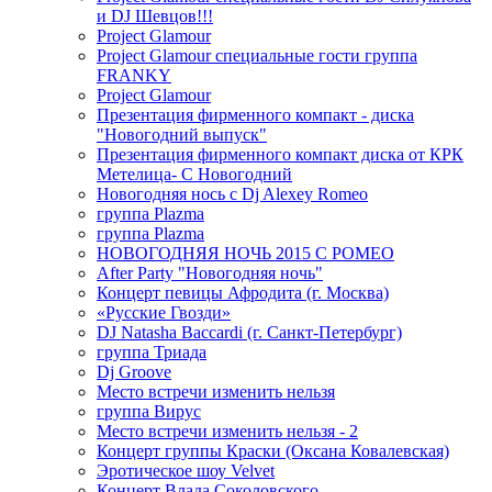
и DJ Шевцов!!!
Project Glamour
Project Glamour специальные гости группа
FRANKY
Project Glamour
Презентация фирменного компакт - диска
"Новогодний выпуск"
Презентация фирменного компакт диска от КРК
Метелица- С Новогодний
Новогодняя нось с Dj Alexey Romeo
группа Plazma
группа Plazma
НОВОГОДНЯЯ НОЧЬ 2015 C РОМЕО
After Party "Новогодняя ночь"
Концерт певицы Афродита (г. Москва)
«Русские Гвозди»
DJ Natasha Baccardi (г. Санкт-Петербург)
группа Триада
Dj Groove
Место встречи изменить нельзя
группа Вирус
Место встречи изменить нельзя - 2
Концерт группы Краски (Оксана Ковалевская)
Эротическое шоу Velvet
Концерт Влада Соколовского