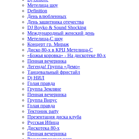
Метелица шоу
Definition
День влюбленных
День защитника отечества
DJ Boyko & Sound Shocking
Международный женский день
Метелица-С шоу
Концерт гр. Мираж
Диско 80-х в КРЦ Метелица-С
«Божья коровка» - На дискотеке 80-х
Пенная вечеринка
Легенда! Группа «Демо»
Танцевальный фристайл
Dj НИЛ
Голая правда
Группа Земляне
Пенная вечеринка
Группа Вирус
Голая правда
Тектоник party
Презентация диска клуба
Русская Ибица
Дискотека 80-х
Пенная вечеринка