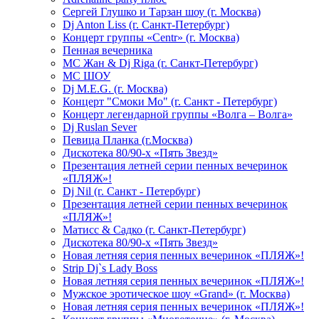
Сергей Глушко и Тарзан шоу (г. Москва)
Dj Anton Liss (г. Санкт-Петербург)
Концерт группы «Centr» (г. Москва)
Пенная вечерника
МС Жан & Dj Riga (г. Санкт-Петербург)
МС ШОУ
Dj M.E.G. (г. Москва)
Концерт "Смоки Мо" (г. Санкт - Петербург)
Концерт легендарной группы «Волга – Волга»
Dj Ruslan Sever
Певица Планка (г.Москва)
Дискотека 80/90-х «Пять Звезд»
Презентация летней серии пенных вечеринок
«ПЛЯЖ»!
Dj Nil (г. Санкт - Петербург)
Презентация летней серии пенных вечеринок
«ПЛЯЖ»!
Матисс & Садко (г. Санкт-Петербург)
Дискотека 80/90-х «Пять Звезд»
Новая летняя серия пенных вечеринок «ПЛЯЖ»!
Strip Dj`s Lady Boss
Новая летняя серия пенных вечеринок «ПЛЯЖ»!
Мужское эротическое шоу «Grand» (г. Москва)
Новая летняя серия пенных вечеринок «ПЛЯЖ»!