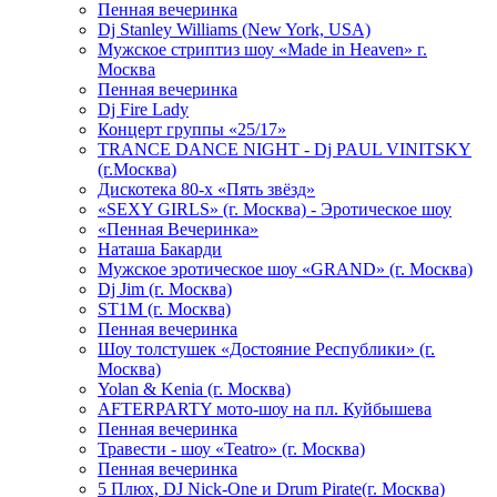
Пенная вечеринка
Dj Stanley Williams (New York, USA)
Мужское стриптиз шоу «Made in Heaven» г.
Москва
Пенная вечеринка
Dj Fire Lady
Концерт группы «25/17»
TRANCE DANCE NIGHT - Dj PAUL VINITSKY
(г.Москва)
Дискотека 80-х «Пять звёзд»
«SEXY GIRLS» (г. Москва) - Эротическое шоу
«Пенная Вечеринка»
Hаташа Бакарди
Мужское эротическое шоу «GRAND» (г. Москва)
Dj Jim (г. Москва)
ST1M (г. Москва)
Пенная вечеринка
Шоу толстушек «Достояние Республики» (г.
Москва)
Yolan & Kenia (г. Москва)
AFTERPARTY мото-шоу на пл. Куйбышева
Пенная вечеринка
Травести - шоу «Teatro» (г. Москва)
Пенная вечеринка
5 Плюх, DJ Nick-One и Drum Pirate(г. Москва)