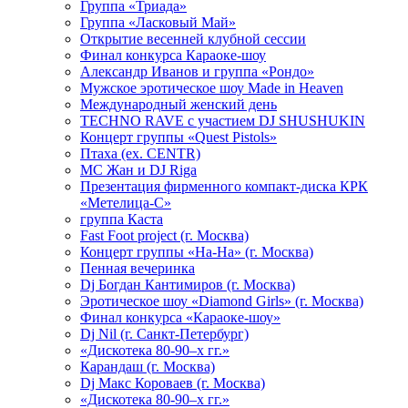
Группа «Триада»
Группа «Ласковый Май»
Открытие весенней клубной сессии
Финал конкурса Караоке-шоу
Александр Иванов и группа «Рондо»
Мужское эротическое шоу Made in Heaven
Международный женский день
TECHNO RAVE с участием DJ SHUSHUKIN
Концерт группы «Quest Pistols»
Птаха (ex. CENTR)
МС Жан и DJ Riga
Презентация фирменного компакт-диска КРК
«Метелица-С»
группа Каста
Fast Foot project (г. Москва)
Концерт группы «На-На» (г. Москва)
Пенная вечеринка
Dj Богдан Кантимиров (г. Москва)
Эротическое шоу «Diamond Girls» (г. Москва)
Финал конкурса «Караоке-шоу»
Dj Nil (г. Санкт-Петербург)
«Дискотека 80-90–х гг.»
Карандаш (г. Москва)
Dj Макс Короваев (г. Москва)
«Дискотека 80-90–х гг.»