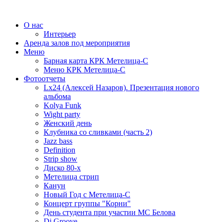
О нас
Интерьер
Аренда залов под мероприятия
Меню
Барная карта КРК Метелица-С
Меню КРК Метелица-С
Фотоотчеты
Lx24 (Алексей Назаров). Презентация нового
альбома
Kolya Funk
Wight party
Женский день
Клубника со сливками (часть 2)
Jazz bass
Definition
Strip show
Диско 80-х
Метелица стрип
Канун
Новый Год с Метелица-С
Концерт группы "Корни"
День студента при участии МС Белова
Dj Groove