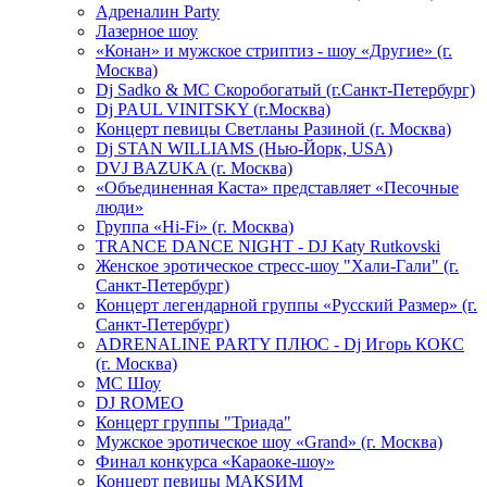
Адреналин Party
Лазерное шоу
«Конан» и мужское стриптиз - шоу «Другие» (г.
Москва)
Dj Sadko & МС Скоробогатый (г.Санкт-Петербург)
Dj PAUL VINITSKY (г.Москва)
Концерт певицы Светланы Разиной (г. Москва)
Dj STAN WILLIAMS (Нью-Йорк, USA)
DVJ BAZUKA (г. Москва)
«Объединенная Каста» представляет «Песочные
люди»
Группа «Hi-Fi» (г. Москва)
TRANCE DANCE NIGHT - DJ Katy Rutkovski
Женское эротическое стресс-шоу "Хали-Гали" (г.
Санкт-Петербург)
Концерт легендарной группы «Русский Размер» (г.
Санкт-Петербург)
ADRENALINE PARTY ПЛЮС - Dj Игорь КОКС
(г. Москва)
MC Шоу
DJ ROMEO
Концерт группы "Триада"
Мужское эротическое шоу «Grand» (г. Москва)
Финал конкурса «Караоке-шоу»
Концерт певицы МАКSИМ