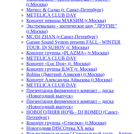
(г.Москва)
Матисс & Садко (г. Санкт-Петербург)
METELICA CLUB DAY
Концерт певицы МАКSИМ (г.Москва)
Экстремально - эротическое шоу "ДРУГИЕ"
(г.Москва)
МС/DJ ZHAN (г.Санкт-Петербург)
Garage Sound System presents FALL - WINTER
TOUR, Dj SUHOV (г. Москва)
Концерт группы «PLAZMA» (г.Москва)
METELICA CLUB DAY
Концерт «Loc Dog» (г. Москва)
Концерт группы ILWT (г. Москва)
Bobina (Дмитрий Алмазов) (г.Москва)
Концерт Александра Айвазова (г.Москва)
METELICA CLUB DAY
Презентация фирменного компакт – диска
«Новогодний выпуск»
Презентация фирменного компакт – диска
«Новогодний выпуск»
НОВОГОДНЯЯ НОЧЬ - DJ ROMEO (Санкт-
Петербург)
Концерт группы «Стрелки» (г.Москва)
Новогодняя DISCOтека ХХ века
Рождественская ночь! Специальный гость – Антон