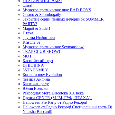
DJ STAN WILLIAMS!
Сява!
Мужское эротическое шоу BAD BOYS
Cosmo & Skorobogatiy
Закрытие серии пенных вечеринок SUMMER
PARTY!
Magnit & Slider!
Птаха
группа Инфинити
Kristina Si
Мужское эротическое Sexmanshow
TRAP CLUB SHOW!
МОТ
Каспийский груз
Dj BOBINA
5STA FAMILY!
Конан и шоу Evolution
певица Ангина
Баклажан party
Юлия Волкова
Рекордная Мега Discoteka XX века
Группа CENTR (SLIM, ГУФ, ПТАХА)!
Halloween Pre-Party от Радио Рекорд!
Halloween от Радио Рекорд! Специальный гость Dj
Natasha Baccardi!