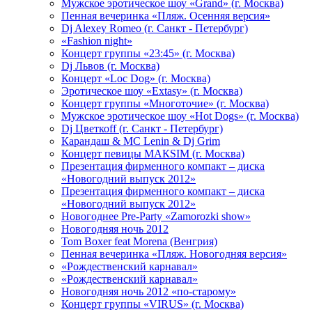
Мужское эротическое шоу «Grand» (г. Москва)
Пенная вечеринка «Пляж. Осенняя версия»
Dj Alexey Romeo (г. Санкт - Петербург)
«Fashion night»
Концерт группы «23:45» (г. Москва)
Dj Львов (г. Москва)
Концерт «Loc Dog» (г. Москва)
Эротическое шоу «Extasy» (г. Москва)
Концерт группы «Многоточие» (г. Москва)
Мужское эротическое шоу «Hot Dogs» (г. Москва)
Dj Цветкоff (г. Санкт - Петербург)
Карандаш & МС Lenin & Dj Grim
Концерт певицы МАКSIМ (г. Москва)
Презентация фирменного компакт – диска
«Новогодний выпуск 2012»
Презентация фирменного компакт – диска
«Новогодний выпуск 2012»
Новогоднее Pre-Party «Zamorozki show»
Новогодняя ночь 2012
Tom Boxer feat Morena (Венгрия)
Пенная вечеринка «Пляж. Новогодняя версия»
«Рождественский карнавал»
«Рождественский карнавал»
Новогодняя ночь 2012 «по-старому»
Концерт группы «VIRUS» (г. Москва)