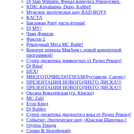
Dj Stan Williams. Финал конкурса Рекордсмен.
KDK: Kavabanga, Depo, Kolibri!
Мужское эротическое шоу BAD BOYS
КАСТА
Баклажан Party часть вторая!
Dj MY!
Чаян Фамали
Фактор 2
Рекордный Мега МС Battle!
Концерт певицы МакSим с новой концертной
программой!
Супер дискотека девяностых от Радио Рекорд!
Dj Riga!
ЦЕХ!
МНОГОТОЧИЕ/DOTSFAM(Руставели, Санчес)
ПРЕЗЕНТАЦИЯ НОВОГОДНЕГО ДИСКА!!!
ПРЕЗЕНТАЦИЯ НОВОГОДНЕГО ДИСКА!!!
Оксана Ковалевская (гр. Краски)
MC Zali!
Егор Крид
Dj Rublev
Супер дискотека двадцатого века от Радио Рекорд!
Событие: Эротическое шоу «Красная Шапочка»!
группа Триада
Cosmo & Skorobogatiy