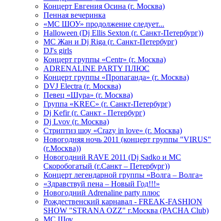
Концерт Евгения Осина (г. Москва)
Пенная вечеринка
«МС ШОУ» продолжение следует...
Halloween (Dj Ellis Sexton (г. Санкт-Петербург))
МС Жан и Dj Riga (г. Санкт-Петербург)
DJ's girls
Концерт группы «Centr» (г. Москва)
ADRENALINE PARTY ПЛЮС
Концерт группы «Пропаганда» (г. Москва)
DVJ Electra (г. Москва)
Певец «Шура» (г. Москва)
Группа «KREC» (г. Санкт-Петербург)
Dj Kefir (г. Санкт - Петербург)
Dj Lvov (г. Москва)
Стриптиз шоу «Crazy in love» (г. Москва)
Новогодняя ночь 2011 (концерт группы "VIRUS"
(г.Москва))
Новогодний RAVE 2011 (Dj Sadko и MC
Скоробогатый (г.Санкт – Петербург))
Концерт легендарной группы «Волга – Волга»
«Здравствуй пена – Новый Год!!!»
Новогодний Adrenaline party плюс
Рождественский карнавал - FREAK-FASHION
SHOW "STRANA OZZ" г.Москва (PACHA Club)
MC Шоу