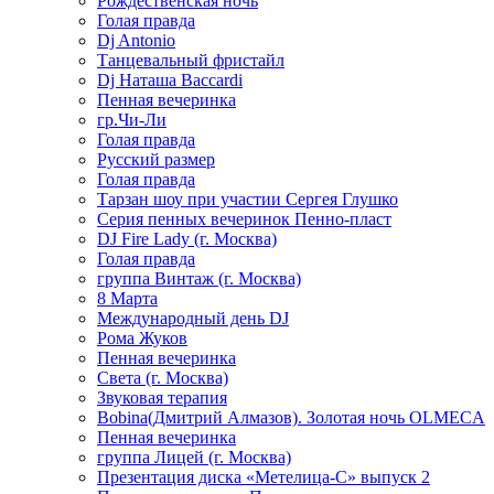
Рождественская ночь
Голая правда
Dj Antonio
Танцевальный фристайл
Dj Наташа Baccardi
Пенная вечеринка
гр.Чи-Ли
Голая правда
Русский размер
Голая правда
Тарзан шоу при участии Сергея Глушко
Серия пенных вечеринок Пенно-пласт
DJ Fire Lady (г. Москва)
Голая правда
группа Винтаж (г. Москва)
8 Марта
Международный день DJ
Рома Жуков
Пенная вечеринка
Света (г. Москва)
Звуковая терапия
Bobina(Дмитрий Алмазов). Золотая ночь OLMECA
Пенная вечеринка
группа Лицей (г. Москва)
Презентация диска «Метелица-С» выпуск 2