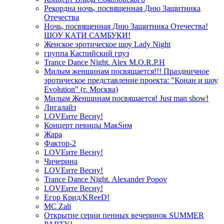
Рекордна ночь, посвященная Дню Защитника
Отечества
Ночь, посвященная Дню Защитника Отечества!
ШОУ КАТИ САМБУКИ!
Женское эротическое шоу Lady Night
группа Каспийский груз
Trance Dance Night. Alex M.O.R.P.H
Милым женщинам посвящается!!! Праздничное
эротическое представление проекта: "Конан и шоу
Evolution" (г. Москва)
Милым Женщинам посвящается! Just man show!
Лигалайз
LOVEите Весну!
Концерт певицы МакSим
Жара
Фактор-2
LOVEите Весну!
Чичерина
LOVEите Весну!
Trance Dance Night. Alexander Popov
LOVEите Весну!
Егор Крид/KReeD!
MC Zali
Открытие серии пенных вечеринок SUMMER