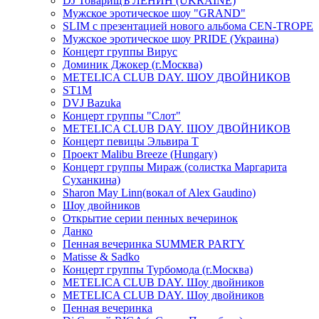
DJ ТоварищЪ ЛЕНИН (UKRAINE)
Мужское эротическое шоу "GRAND"
SLIM с презентацией нового альбома CEN-TROPE
Мужское эротическое шоу PRIDE (Украина)
Концерт группы Вирус
Доминик Джокер (г.Москва)
METELICA CLUB DAY. ШОУ ДВОЙНИКОВ
ST1M
DVJ Bazuka
Концерт группы "Слот"
METELICA CLUB DAY. ШОУ ДВОЙНИКОВ
Концерт певицы Эльвира Т
Проект Malibu Breeze (Hungary)
Концерт группы Мираж (солистка Маргарита
Суханкина)
Sharon May Linn(вокал of Alex Gaudino)
Шоу двойников
Открытие серии пенных вечеринок
Данко
Пенная вечеринка SUMMER PARTY
Matisse & Sadko
Концерт группы Турбомода (г.Москва)
METELICA CLUB DAY. Шоу двойников
METELICA CLUB DAY. Шоу двойников
Пенная вечеринка