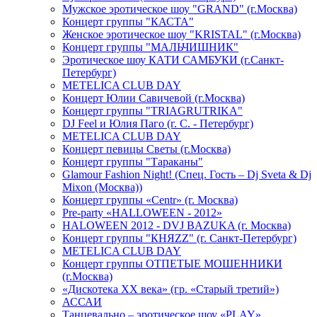
Мужское эротическое шоу "GRAND" (г.Москва)
Концерт группы "КАСТА"
Женское эротическое шоу "KRISTAL" (г.Москва)
Концерт группы "МАЛЬЧИШНИК"
Эротическое шоу КАТИ САМБУКИ (г.Санкт-
Петербург)
METELICA CLUB DAY
Концерт Юлии Савичевой (г.Москва)
Концерт группы "TRIAGRUTRIKA"
DJ Feel и Юлия Паго (г. С. - Петербург)
METELICA CLUB DAY
Концерт певицы Светы (г.Москва)
Концерт группы "Тараканы"
Glamour Fashion Night! (Спец. Гость – Dj Sveta & Dj
Mixon (Москва))
Концерт группы «Centr» (г. Москва)
Pre-party «HALLOWEEN - 2012»
HALOWEEN 2012 - DVJ BAZUKA (г. Москва)
Концерт группы "КНЯZZ" (г. Санкт-Петербург)
METELICA CLUB DAY
Концерт группы ОТПЕТЫЕ МОШЕННИКИ
(г.Москва)
«Дискотека ХХ века» (гр. «Старый третий»)
АССАИ
Танцевально – эротическое шоу «PLAY»