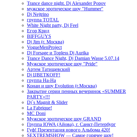
Trance dance night. Dj Alexander Popov
мужское эротическое шоу "Hummer"
Dj Nejtrino
группа TOTAL
White Night party, Dj Feel
Егор Крид
BIFFGUYS
Dj Jim (г. Москва)
VogueMenProject
Dj Forsage и Topless Dj Aurika
Trance Dance Night, Dj Damian Wasse 5.07.14
Мужское эротическое шоу "Pride"
Артем Татищевский
Dj ЦВЕТКOFF!
группа На-На
Конан и шоу Evolution (г.Москва)
Закрытие серии пенных вечеринок «SUMMER
PARTY»!!!
Dj`s Magnit & Slider
La Fabrique!
MC Doni
Мужское эротическое шоу GRAND
Группа IOWA (Айова), г. Санкт-Петербург
Гуф! Презентация нового Альбома 420!
SEXTREMSHOW — Самое горячее шоу!