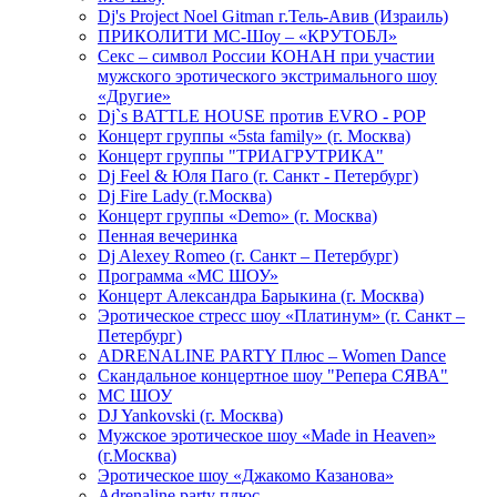
Dj's Project Noel Gitman г.Тель-Авив (Израиль)
ПРИКОЛИТИ МС-Шоу – «КРУТОБЛ»
Секс – символ России КОНАН при участии
мужского эротического экстримального шоу
«Другие»
Dj`s BATTLE HOUSE против EVRO - POP
Концерт группы «5sta family» (г. Москва)
Концерт группы "ТРИАГРУТРИКА"
Dj Feel & Юля Паго (г. Санкт - Петербург)
Dj Fire Lady (г.Москва)
Концерт группы «Demo» (г. Москва)
Пенная вечеринка
Dj Alexey Romeo (г. Санкт – Петербург)
Программа «МС ШОУ»
Концерт Александра Барыкина (г. Москва)
Эротическое стресс шоу «Платинум» (г. Санкт –
Петербург)
ADRENALINE PARTY Плюс – Women Dance
Скандальное концертное шоу "Репера СЯВА"
МС ШОУ
DJ Yankovski (г. Москва)
Мужское эротическое шоу «Made in Heaven»
(г.Москва)
Эротическое шоу «Джакомо Казанова»
Adrenaline party плюс