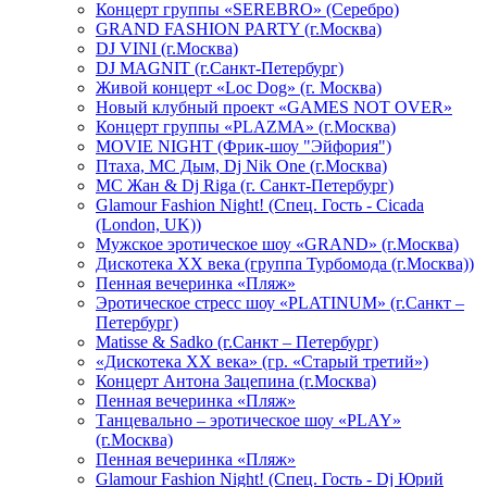
Концерт группы «SEREBRO» (Серебро)
GRAND FASHION PARTY (г.Москва)
DJ VINI (г.Москва)
DJ MAGNIT (г.Санкт-Петербург)
Живой концерт «Loc Dog» (г. Москва)
Новый клубный проект «GAMES NOT OVER»
Концерт группы «PLAZMA» (г.Москва)
MOVIE NIGHT (Фрик-шоу "Эйфория")
Птаха, МС Дым, Dj Nik One (г.Москва)
МС Жан & Dj Riga (г. Санкт-Петербург)
Glamour Fashion Night! (Спец. Гость - Cicada
(London, UK))
Мужское эротическое шоу «GRAND» (г.Москва)
Дискотека XX века (группа Турбомода (г.Москва))
Пенная вечеринка «Пляж»
Эротическое стресс шоу «PLATINUM» (г.Санкт –
Петербург)
Matisse & Sadko (г.Санкт – Петербург)
«Дискотека ХХ века» (гр. «Старый третий»)
Концерт Антона Зацепина (г.Москва)
Пенная вечеринка «Пляж»
Танцевально – эротическое шоу «PLAY»
(г.Москва)
Пенная вечеринка «Пляж»
Glamour Fashion Night! (Спец. Гость - Dj Юрий