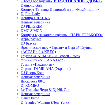
«Поезд Молодежи».
ВЛАД ТОПАЛОВ. «ДОМ-2»
Daimond Girls
Концерт Татьяны Ивановой и гр. «Комбинация»
Dj Fire Lady
Певица ПЛАНКА
Пенная вечеринка
DJ PILIGRIM
DMC SIMON
Концерт музыкантов группы «ПАРК ГОРЬКОГО»
Игры разума
DJ Базука
Эротическое шоу «Тарзан» и Сергей Глушко
«АССАИ» (ex-KREC)
Группа «CARMAN» и Сергей Лемох
Фрик-шоу «STRANA OZZ»
Группа «Инфинити»
Стрип - Dj MILANA (Украина)
DJ Игорь Кокс
Пенная вечеринка
Дискотека 80-х
Dj ROMEO
Le Truk aka Децл & Dj Nik One
Пенная вечеринка
Dance battle
Dj Stanley Williams (New York)