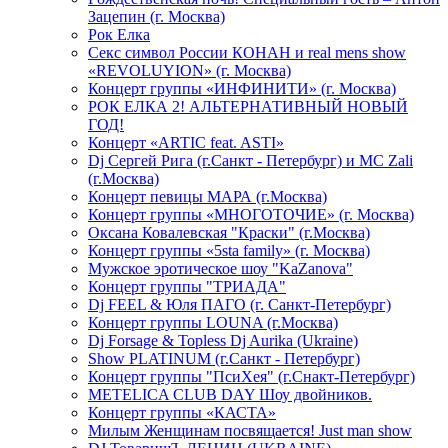
Зацепин (г. Москва)
Рок Елка
Секс символ России КОНАН и real mens show
«REVOLUYION» (г. Москва)
Концерт группы «ИНФИНИТИ» (г. Москва)
РОК ЕЛКА 2! АЛЬТЕРНАТИВНЫЙ НОВЫЙ
ГОД!
Концерт «ARTIC feat. ASTI»
Dj Сергей Рига (г.Санкт - Петербург) и MC Zali
(г.Москва)
Концерт певицы МАРА (г.Москва)
Концерт группы «МНОГОТОЧИЕ» (г. Москва)
Оксана Ковалевская "Краски" (г.Москва)
Концерт группы «5sta family» (г. Москва)
Мужское эротическое шоу "KaZanova"
Концерт группы "ТРИАДА"
Dj FEEL & Юля ПАГО (г. Санкт-Петербург)
Концерт группы LOUNA (г.Москва)
Dj Forsage & Topless Dj Aurika (Ukraine)
Show PLATINUM (г.Санкт - Петербург)
Концерт группы "ПсиХея" (г.Снакт-Петербург)
METELICA CLUB DAY Шоу двойников.
Концерт группы «КАСТА»
Милым Женщинам посвящается! Just man show