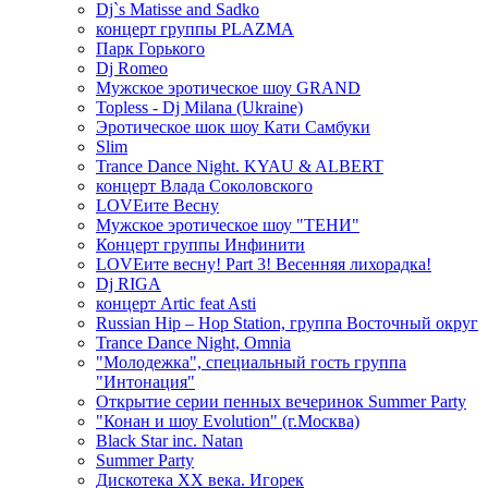
Dj`s Matisse and Sadko
концерт группы PLAZMA
Парк Горького
Dj Romeo
Мужское эротическое шоу GRAND
Topless - Dj Milana (Ukraine)
Эротическое шок шоу Кати Самбуки
Slim
Trance Dance Night. KYAU & ALBERT
концерт Влада Соколовского
LOVEите Весну
Мужское эротическое шоу "ТЕНИ"
Концерт группы Инфинити
LOVEите весну! Part 3! Весенняя лихорадка!
Dj RIGA
концерт Artic feat Asti
Russian Hip – Hop Station, группа Восточный округ
Trance Dance Night, Omnia
"Молодежка", специальный гость группа
"Интонация"
Открытие серии пенных вечеринок Summer Party
"Конан и шоу Evolution" (г.Москва)
Black Star inc. Natan
Summer Party
Дискотека ХХ века. Игорек