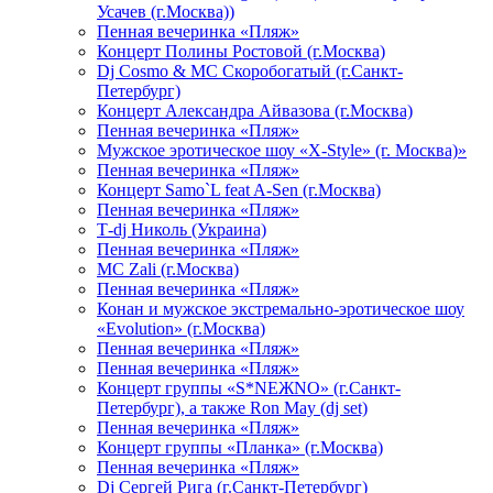
Усачев (г.Москва))
Пенная вечеринка «Пляж»
Концерт Полины Ростовой (г.Москва)
Dj Cosmo & МС Скоробогатый (г.Санкт-
Петербург)
Концерт Александра Айвазова (г.Москва)
Пенная вечеринка «Пляж»
Мужское эротическое шоу «X-Style» (г. Москва)»
Пенная вечеринка «Пляж»
Концерт Samo`L feat A-Sen (г.Москва)
Пенная вечеринка «Пляж»
Т-dj Николь (Украина)
Пенная вечеринка «Пляж»
МС Zali (г.Москва)
Пенная вечеринка «Пляж»
Конан и мужское экстремально-эротическое шоу
«Evolution» (г.Москва)
Пенная вечеринка «Пляж»
Пенная вечеринка «Пляж»
Концерт группы «S*NEЖNO» (г.Санкт-
Петербург), а также Ron May (dj set)
Пенная вечеринка «Пляж»
Концерт группы «Планка» (г.Москва)
Пенная вечеринка «Пляж»
Dj Сергей Рига (г.Санкт-Петербург)