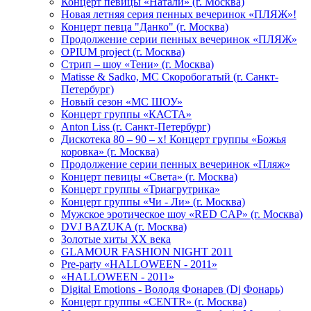
Концерт певицы «Натали» (г. Москва)
Новая летняя серия пенных вечеринок «ПЛЯЖ»!
Концерт певца "Данко" (г. Москва)
Продолжение серии пенных вечеринок «ПЛЯЖ»
OPIUM project (г. Москва)
Стрип – шоу «Тени» (г. Москва)
Matissе & Sadko, MC Скоробогатый (г. Санкт-
Петербург)
Новый сезон «МС ШОУ»
Концерт группы «КАСТА»
Anton Liss (г. Санкт-Петербург)
Дискотека 80 – 90 – х! Концерт группы «Божья
коровка» (г. Москва)
Продолжение серии пенных вечеринок «Пляж»
Концерт певицы «Света» (г. Москва)
Концерт группы «Триагрутрика»
Концерт группы «Чи - Ли» (г. Москва)
Мужское эротическое шоу «RED CAP» (г. Москва)
DVJ BAZUKA (г. Москва)
Золотые хиты XX века
GLAMOUR FASHION NIGHT 2011
Pre-party «HALLOWEEN - 2011»
«HALLOWEEN - 2011»
Digital Emotions - Володя Фонарев (Dj Фонарь)
Концерт группы «CENTR» (г. Москва)