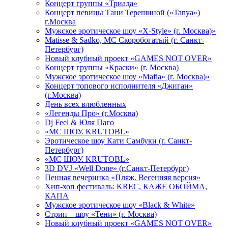
Концерт группы «Триада»
Концерт певицы Тани Терешиной («Tanya»)
г.Москва
Мужское эротическое шоу «X-Style» (г. Москва)»
Matissе & Sadko, MC Скоробогатый (г. Санкт-
Петербург)
Новый клубный проект «GAMES NOT OVER»
Концерт группы «Краски» (г. Москва)
Мужское эротическое шоу «Mafia» (г. Москва)»
Концерт топового исполнителя «Джиган»
(г.Москва)
День всех влюбленных
«Легенды Про» (г.Москва)
Dj Feel & Юля Паго
«МС ШОУ. KRUTOBL»
Эротическое шоу Кати Самбуки (г. Санкт-
Петербург)
«МС ШОУ. KRUTOBL»
3D DVJ «Well Done» (г.Санкт-Петербург)
Пенная вечеринка «Пляж. Весенняя версия»
Хип-хоп фестиваль: KREC, КАЖЕ ОБОЙМА,
КАПА
Мужское эротическое шоу «Black & White»
Стрип – шоу «Тени» (г. Москва)
Новый клубный проект «GAMES NOT OVER»