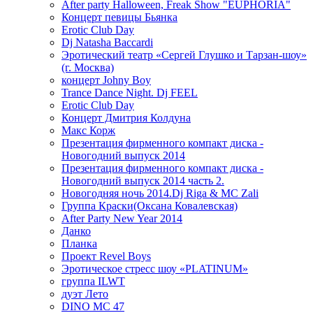
After party Halloween, Freak Show "EUPHORIA"
Концерт певицы Бьянка
Erotic Club Day
Dj Natasha Baccardi
Эротический театр «Сергей Глушко и Тарзан-шоу»
(г. Москва)
концерт Johny Boy
Trance Dance Night. Dj FEEL
Erotic Club Day
Концерт Дмитрия Колдуна
Макс Корж
Презентация фирменного компакт диска -
Новогодний выпуск 2014
Презентация фирменного компакт диска -
Новогодний выпуск 2014 часть 2.
Новогодняя ночь 2014.Dj Riga & MC Zali
Группа Краски(Оксана Ковалевская)
After Party New Year 2014
Данко
Планка
Проект Revel Boys
Эротическое стресс шоу «PLATINUM»
группа ILWT
дуэт Лето
DINO MC 47