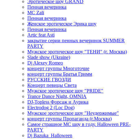
Эротическое шоу GRAND
Пенная вечеринка
MC Zali
Пенная вечеринка
Женское эротическое Эрика шоу
Пенная вечеринка
Artic feat Asti
закрытие серии пенных вечеринок SUMMER
PARTY
Мужское эротическое шоу "ТЕНИ" (г. Москва)
Slade show (Ukraine)
Dj Alexey Romeo
концерт группы Многоточие
концерт группы Братья Гримм
РУССКИЕ ГВОЗДИ
Концерт певицы Света
Мужское эротическое шоу "PRIDE"
Trance Dance Night, OMNIA
DJ-Topless Форсаж и Аурика
Electrodog 2 (Loc Dog)
Мужское эротическое шоу "Неудержимые"
концерт группы Пропаганда (г.Москва)
Самое страшное МС шоу в году. Halloween PRE-
PARTY
Dj Bazuka_Halloween